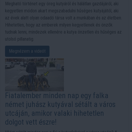
Megható történet egy öreg kutyáról és hálátlan gazdájáról, aki
kegyetlen módon akart megszabadulni hűséges kutyájától, aki
az évek alatt olyan odaadó társa volt a munkában és az életben.
Hihetetlen, hogy az emberek milyen kegyetlenek és önzők
tudnak lenni, mindezek ellenére a kutya önzetlen és hűséges az
utolsó pillanatig.
Megnézem a videót
Fiatalember minden nap egy falka
német juhász kutyával sétált a város
utcáján, amikor valaki hihetetlen
dolgot vett észre!