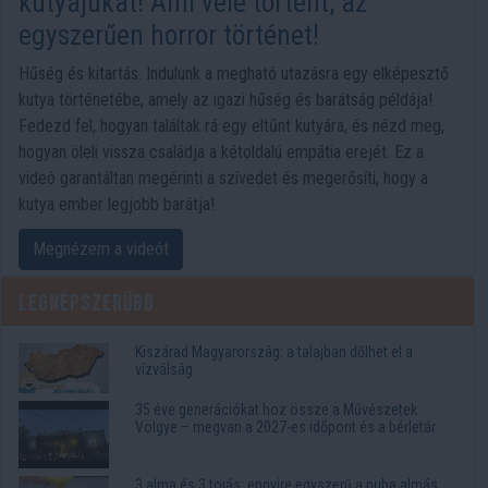
kutyájukat! Ami vele történt, az
egyszerűen horror történet!
Hűség és kitartás. Indulunk a megható utazásra egy elképesztő
kutya történetébe, amely az igazi hűség és barátság példája!
Fedezd fel, hogyan találtak rá egy eltűnt kutyára, és nézd meg,
hogyan öleli vissza családja a kétoldalú empátia erejét. Ez a
videó garantáltan megérinti a szívedet és megerősíti, hogy a
kutya ember legjobb barátja!
Megnézem a videót
Legnépszerűbb
Kiszárad Magyarország: a talajban dőlhet el a
vízválság
35 éve generációkat hoz össze a Művészetek
Völgye – megvan a 2027-es időpont és a bérletár
3 alma és 3 tojás: ennyire egyszerű a puha almás