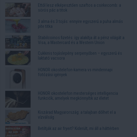
Ettől lesz elképesztően szaftos a csirkecomb: a
sörös pác a titok
3 alma és 3 tojás: ennyire egyszerű a puha almás
pite titka
Stabilcoinos fizetés: így alakítja át a pénz világát a
Visa, a Mastercard és a Western Union
Cukkinis tojáslepény serpenyőben – egyszerű és
laktató vacsora
HONOR okostelefon-kamera vs mindennapi
fotózási igények
HONOR okostelefon mesterséges intelligencia
funkciók, amelyek megkönnyítik az életet
Kiszárad Magyarország: a talajban dőlhet el a
vízválság
Betiltják az air fryert? Kiderült, mi áll a háttérben