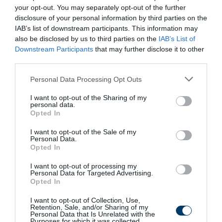
your opt-out. You may separately opt-out of the further
A történet egy kis faluban játszódik. A helyi lakosok hónapok óta
disclosure of your personal information by third parties on the
egyetlen látványt figyeltek meg: egy kutyát, aki az út szélén ül. A
IAB’s list of downstream participants. This information may
also be disclosed by us to third parties on the
IAB’s List of
rekreációs központba vezető út mellett ült. A tulajdonosok
Downstream Participants
that may further disclose it to other
egyszerűen itt hagyták szegényt és elmentek. Valószínűleg
third parties.
ezek az gazemberek nem tudták, hogy az állat nem fogja
megérteni, hogy elárulták. A hozzájuk hasonló emberek nem
Please note that this website/app uses one or more Google
Personal Data Processing Opt Outs
tudják megérteni, hogy valaki hűséges és odaadó lehet, mert
services and may gather and store information including but
not limited to your visit or usage behaviour. You may click to
I want to opt-out of the Sharing of my
nincsenek ilyen tulajdonságai.
personal data.
grant or deny consent to Google and its third-party tags to
Opted In
use your data for below specified purposes in below Google
Megnézem a videót
consent section.
I want to opt-out of the Sale of my
Personal Data.
Opted In
I want to opt-out of processing my
Personal Data for Targeted Advertising.
Opted In
A kutya Bobby az elhunyt gazdája
I want to opt-out of Collection, Use,
sírját őrizte, és amikor az emberek a
Retention, Sale, and/or Sharing of my
Personal Data that Is Unrelated with the
Purposes for which it was collected.