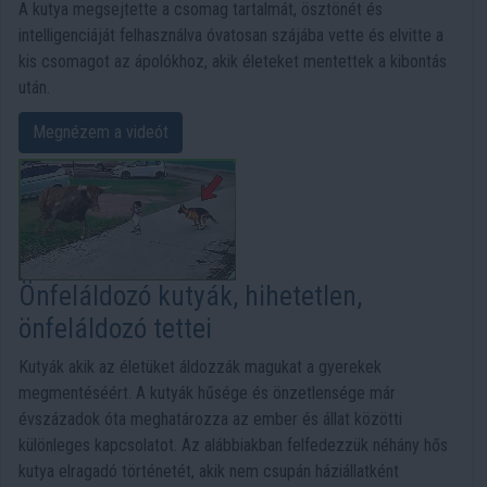
A kutya megsejtette a csomag tartalmát, ösztönét és
intelligenciáját felhasználva óvatosan szájába vette és elvitte a
kis csomagot az ápolókhoz, akik életeket mentettek a kibontás
után.
Megnézem a videót
Önfeláldozó kutyák, hihetetlen,
önfeláldozó tettei
Kutyák akik az életüket áldozzák magukat a gyerekek
megmentéséért. A kutyák hűsége és önzetlensége már
évszázadok óta meghatározza az ember és állat közötti
különleges kapcsolatot. Az alábbiakban felfedezzük néhány hős
kutya elragadó történetét, akik nem csupán háziállatként