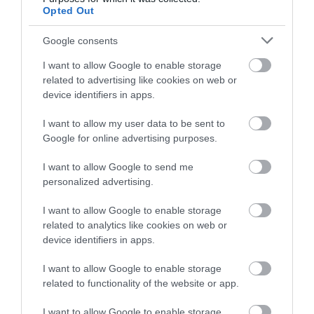
koporsót kinyitották, meghökkentek és
Opted Out
meghatódva nézték.
Google consents
Ismerd meg Greyfriars Bobby lenyűgöző történetét, a világ
egyik leghűségesebb kutyáját, aki évtizedeken át őrizte elhunyt
I want to allow Google to enable storage
related to advertising like cookies on web or
gazdája sírját! Fedezd fel Edinburgh legendás temetőjét, ahol
device identifiers in apps.
Bobby élt, és hallgasd meg a szívmelengető történetét arról,
hogyan vált egy kis kutyus egy egész város szívét meghódító
I want to allow my user data to be sent to
hűséges ikonná. Lépj be a múltba és érezd meg a skót
Google for online advertising purposes.
történelem varázsát ebben a megható történetben! Ne maradj
le erről a lenyűgöző videóról, amely Bobby és Edinburgh emléke
I want to allow Google to send me
personalized advertising.
előtt tiszteleg.
I want to allow Google to enable storage
Megnézem a videót
related to analytics like cookies on web or
device identifiers in apps.
I want to allow Google to enable storage
related to functionality of the website or app.
I want to allow Google to enable storage