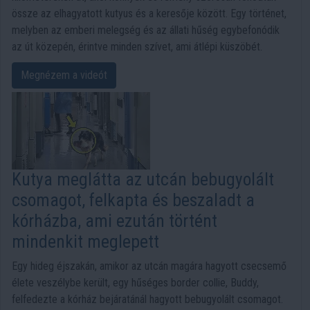
össze az elhagyatott kutyus és a keresője között. Egy történet,
melyben az emberi melegség és az állati hűség egybefonódik
az út közepén, érintve minden szívet, ami átlépi küszöbét.
Megnézem a videót
Kutya meglátta az utcán bebugyolált
csomagot, felkapta és beszaladt a
kórházba, ami ezután történt
mindenkit meglepett
Egy hideg éjszakán, amikor az utcán magára hagyott csecsemő
élete veszélybe került, egy hűséges border collie, Buddy,
felfedezte a kórház bejáratánál hagyott bebugyolált csomagot.