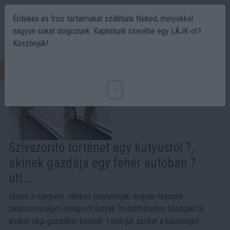
Érdekes és friss tartalmakat szállítunk Neked, melyekkel
nagyon sokat dolgozunk. Kaphatunk cserébe egy LÁJK-ot?
Köszönjük!
Találatok erre: kutya hűség
x
Szívszorító történet egy kutyusról ?,
akinek gazdája egy fehér autóban ?
ült...
Ebben a megható cikkben bemutatjuk, hogyan tesznek
tanúbizonyságot elhagyott kutyák ?rendíthetetlen hűségükről,
amikor régi gazdáikat keresik. Feltárjuk azokat a különleges