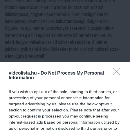
Miért sétált minden nap a fiú a kutyafalkával a város utcáin? A
titokról hamarosan lekerült a lepel. Mi teszi ezt a fajtát
különlegessé, hogyan képezheted ki őket intelligensen és
hatékonyan, valamint milyen kulcsfontosságú dolgokra kell
figyelni, ha egy német juhászkutyát szeretnél a családodhoz.
Ismerd meg a hűségüket és védelmező természetüket, és
nézd, hogyan válnak a család szívének részévé. A német
juhászkutyák iránti érdeklődésedet most alakítsd tudássá ezzel
a lenyűgöző videóval!"
Megnézem a videót
videolista.hu -
Do Not Process My Personal
Information
If you wish to opt-out of the sale, sharing to third parties, or
processing of your personal or sensitive information for
targeted advertising by us, please use the below opt-out
A tulajdonosok a kutyát az útra dobták
section to confirm your selection. Please note that after your
opt-out request is processed you may continue seeing
és elmentek. De hihetetlen dolog
interest-based ads based on personal information utilized by
történt!
us or personal information disclosed to third parties prior to