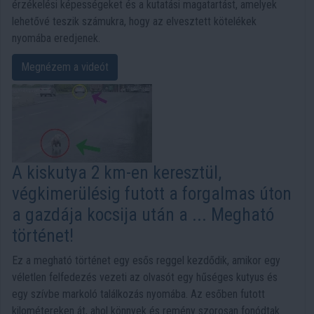
érzékelési képességeket és a kutatási magatartást, amelyek
lehetővé teszik számukra, hogy az elvesztett kötelékek
nyomába eredjenek.
Megnézem a videót
A kiskutya 2 km-en keresztül,
végkimerülésig futott a forgalmas úton
a gazdája kocsija után a ... Megható
történet!
Ez a megható történet egy esős reggel kezdődik, amikor egy
véletlen felfedezés vezeti az olvasót egy hűséges kutyus és
egy szívbe markoló találkozás nyomába. Az esőben futott
kilométereken át, ahol könnyek és remény szorosan fonódtak