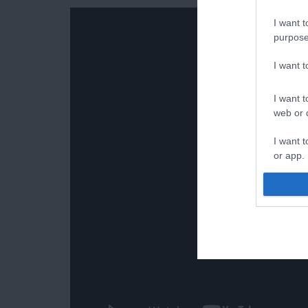
I want t
purpose
I want 
I want t
web or d
I want t
or app.
I want t
I want t
authenti