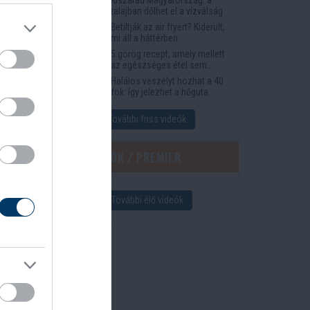
megkönnyítik az életet
talajban dőlhet el a vízválság
izálták.
Betiltják az air fryert? Kiderült,
mi áll a háttérben
5 görög recept, amely mellett
az egészséges étel sem
tűnik lemondásnak
Halálos veszélyt hozhat a 40
fok: így jelezhet a hőguta
További friss videók
Élő videók / Premier
További élő videók
d It
n...