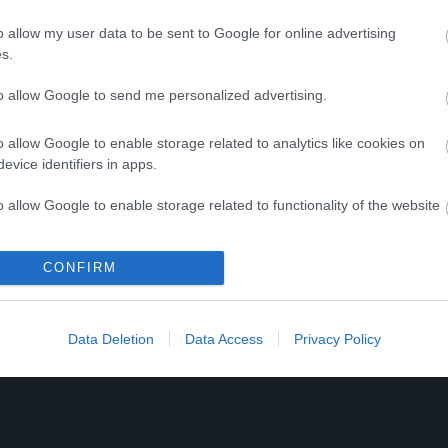
o allow my user data to be sent to Google for online advertising
s.
to allow Google to send me personalized advertising.
o allow Google to enable storage related to analytics like cookies on
evice identifiers in apps.
o allow Google to enable storage related to functionality of the website
o allow Google to enable storage related to personalization.
CONFIRM
o allow Google to enable storage related to security, including
cation functionality and fraud prevention, and other user protection.
Data Deletion
Data Access
Privacy Policy