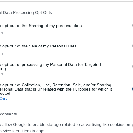
zonyos karakterek, mint például Jar Jar Binks koncepcióját krit
l Data Processing Opt Outs
nyult, és új generációkat vonzott a Star Wars saga világába.
o opt-out of the Sharing of my personal data.
In
o opt-out of the Sale of my Personal Data.
6 h 20 min
4 h 52 min
In
to opt-out of processing my Personal Data for Targeted
ing.
In
o opt-out of Collection, Use, Retention, Sale, and/or Sharing
oop For More Than 2
Fungus Is A Parasite, An
ersonal Data that Is Unrelated with the Purposes for which it
lected.
- It's The First Sign Of
Dies From A Drop Of Plai
Out
More
consents
9
65
369
345
192
219
o allow Google to enable storage related to advertising like cookies on
evice identifiers in apps.