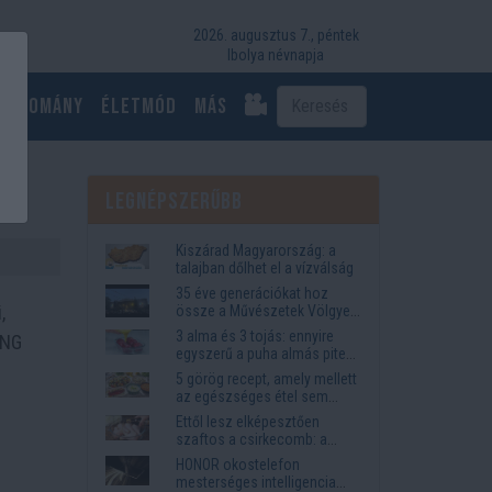
2026. augusztus 7., péntek
Ibolya névnapja
Tudomány
Életmód
más
Legnépszerűbb
Kiszárad Magyarország: a
talajban dőlhet el a vízválság
35 éve generációkat hoz
,
össze a Művészetek Völgye
– megvan a 2027-es időpont
3 alma és 3 tojás: ennyire
ING
és a bérletár
egyszerű a puha almás pite
titka
5 görög recept, amely mellett
az egészséges étel sem
tűnik lemondásnak
Ettől lesz elképesztően
szaftos a csirkecomb: a
sörös pác a titok
HONOR okostelefon
mesterséges intelligencia