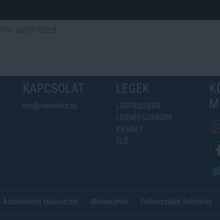
tch?v=-pGDH7fO2c8
KAPCSOLAT
LEGEK
K
M
info@videolista.hu
LEGFRISSEBB
LEGNÉPSZERŰBB
KIEMELT
ÉLŐ
Adatvédelmi tájékoztató
Médiaajánlat
Felhasználási feltételek