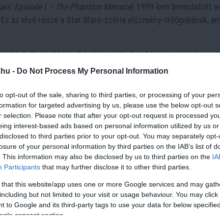
ars: Episode I – The Phantom Menace
) 1999-ben bemutatott a
 Ez az első része a Star Wars-széria előzmény-trilógiájának, a
sáért felelős Jedik küzdelmét mutatja be. A történet középpont
Wan Kenobi (Ewan McGregor) állnak, akik Naboo bolygóján prób
.hu -
Do Not Process My Personal Information
 (Natalie Portman), hogy megállítsa a kereskedelmi blokádot, a
z események során találkoznak Anakin Skywalkerrel (Jake Lloy
to opt-out of the sale, sharing to third parties, or processing of your per
formation for targeted advertising by us, please use the below opt-out s
 és akiről Qui-Gon úgy véli, hogy ő az a kiválasztott, aki helyreál
r selection. Please note that after your opt-out request is processed y
eing interest-based ads based on personal information utilized by us or
disclosed to third parties prior to your opt-out. You may separately opt-
zokat a politikai és társadalmi konfliktusokat, amelyek végül a
losure of your personal information by third parties on the IAB’s list of
 árnyak
bevezeti a nézőket a Jedik és a Sith-ek örök küzdelmé
. This information may also be disclosed by us to third parties on the
IA
k kezdeti lépéseibe. A film emlékezetes akció jelenetei, a látv
Participants
that may further disclose it to other third parties.
álata jelentős mérföldkövet jelentenek a filmes technológiában
 that this website/app uses one or more Google services and may gath
including but not limited to your visit or usage behaviour. You may click 
s bővítette a Star Wars univerzumát, megadva a rajongóknak 
 to Google and its third-party tags to use your data for below specifi
akterek hátterét és motivációit. Azonban a
Baljós árnyak
vegy
ogle consent section.