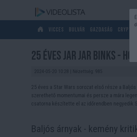
É
d
Vicces
Bulvár
Gazdaság
Crypto
25 éves Jar Jar Binks - h
2024-05-20 10:28
| Nézettség: 985
25 éves a Star Wars sorozat első része a Baljós 
szerethető momentumai és persze a mára legend
csatorna készítette el az időrendben negyedik S
Baljós árnyak - kemény kriti