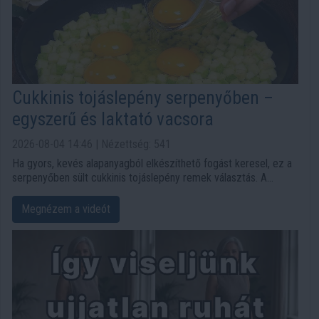
Cukkinis tojáslepény serpenyőben –
egyszerű és laktató vacsora
2026-08-04 14:46 | Nézettség: 541
Ha gyors, kevés alapanyagból elkészíthető fogást keresel, ez a
serpenyőben sült cukkinis tojáslepény remek választás. A
pirított cukkini, a fűszeres tojásos keverék, a paradicsom, az
újhagyma és az olvadt sajt együtt egy tartalmas, mégis könnyen
Megnézem a videót
elkészíthető ételt alkot.