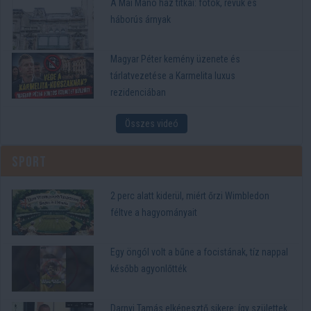
A Mai Manó ház titkai: fotók, revük és
háborús árnyak
Magyar Péter kemény üzenete és
tárlatvezetése a Karmelita luxus
rezidenciában
Összes videó
Sport
2 perc alatt kiderül, miért őrzi Wimbledon
féltve a hagyományait
Egy öngól volt a bűne a focistának, tíz nappal
később agyonlőtték
Darnyi Tamás elképesztő sikere: így születtek