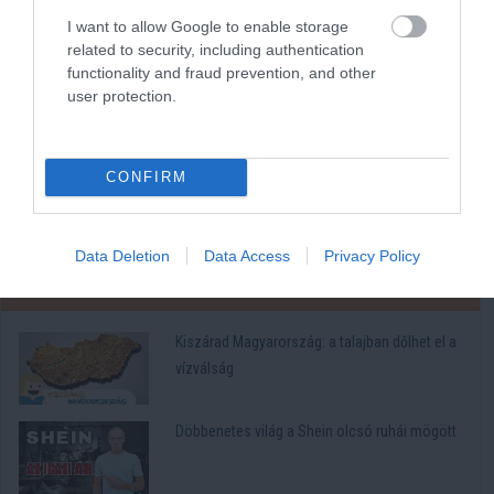
I want to allow Google to enable storage
A Ripple által támogatott Evernorth 1 milliárd
related to security, including authentication
dollár értékben vásárol XRP-t a Hedera ETF
functionality and fraud prevention, and other
bevezetésének napján
user protection.
Ennyit érne 5 000 dollárnyi Ripple (XRP), ha
elérné a Bitcoin piaci kapitalizációját
CONFIRM
Összes videó
Data Deletion
Data Access
Privacy Policy
Politika
Kiszárad Magyarország: a talajban dőlhet el a
vízválság
Döbbenetes világ a Shein olcsó ruhái mögött