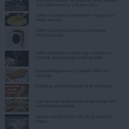
Stabilcoinos fizetés: így alakítja át a pénz világát a
Visa, a Mastercard és a Western Union
Cukkinis tojáslepény serpenyőben – egyszerű és
laktató vacsora
HONOR okostelefon-kamera vs mindennapi
fotózási igények
HONOR okostelefon mesterséges intelligencia
funkciók, amelyek megkönnyítik az életet
Kiszárad Magyarország: a talajban dőlhet el a
vízválság
Betiltják az air fryert? Kiderült, mi áll a háttérben
5 görög recept, amely mellett az egészséges étel
sem tűnik lemondásnak
Halálos veszélyt hozhat a 40 fok: így jelezhet a
hőguta