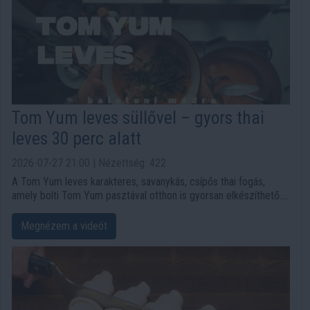
Tom Yum leves süllővel – gyors thai
leves 30 perc alatt
2026-07-27 21:00 | Nézettség: 422
A Tom Yum leves karakteres, savanykás, csípős thai fogás,
amely bolti Tom Yum pasztával otthon is gyorsan elkészíthető.
Ebben a változatban a hagyományosan gyakran használt rák
helyett süllőfilé kerül a levesbe, amely könnyű, omlós és jól illik a
Megnézem a videót
lime-os, halszószos ízvilághoz. A recept a YouTube-on
megjelent „Tom Yum leves egyszerűen otthon” videó alapján
készült, melyet a cikk végén meg is nezhetsz.