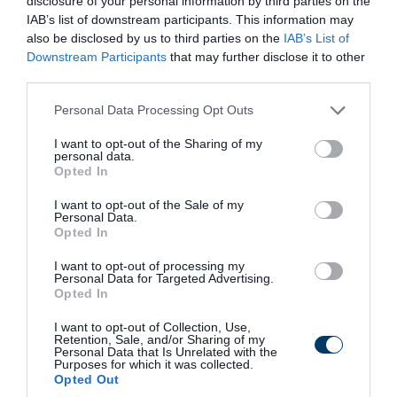
disclosure of your personal information by third parties on the
IAB’s list of downstream participants. This information may
also be disclosed by us to third parties on the
IAB’s List of
Felfoghatatlan luxusban él Mészáros Lőrinc:
Downstream Participants
that may further disclose it to other
jachtok, Ferrarik és százmilliós táska
third parties.
Please note that this website/app uses one or more Google
Personal Data Processing Opt Outs
Visszahoznák a katát, és emelik a nyugdíjakat
services and may gather and store information including but
not limited to your visit or usage behaviour. You may click to
I want to opt-out of the Sharing of my
personal data.
grant or deny consent to Google and its third-party tags to
Opted In
use your data for below specified purposes in below Google
A hatalomváltás után kiderülnek a régi
consent section.
I want to opt-out of the Sale of my
rendszer titkai - Dőlnek a csontvázak a FIDESZ
Personal Data.
szekrényből
Opted In
I want to opt-out of processing my
Összes videó
Personal Data for Targeted Advertising.
Opted In
Crypto
I want to opt-out of Collection, Use,
Retention, Sale, and/or Sharing of my
Personal Data that Is Unrelated with the
Stabilcoinos fizetés: így alakítja át a pénz
Purposes for which it was collected.
Opted Out
világát a Visa, a Mastercard és a Western