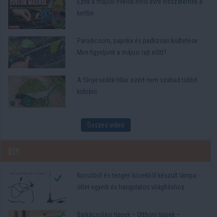
Ezek a májusi évelők évről évre visszatérnek a
kertbe
Paradicsom, paprika és padlizsán kiültetése:
Mire figyeljünk a májusi rajt előtt?
A fűnyesedék titka: ezért nem szabad többé
kidobni
Összes videó
DIY
Korsóból és tengeri kövekből készült lámpa -
ötlet egyedi és hangulatos világításhoz
Barkácsolási tippek – Otthoni tippek –