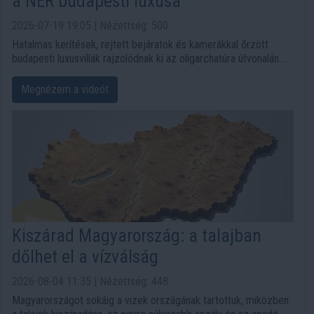
a NER budapesti luxusa
2026-07-19 19:05 | Nézettség: 500
Hatalmas kerítések, rejtett bejáratok és kamerákkal őrzött
budapesti luxusvillák rajzolódnak ki az oligarchatúra útvonalán. A
Tóth Ildikóval készült videó a NER luxusának olyan részleteit
mutatja meg, amelyek rendszerint zárt kapuk mögött maradnak.
Megnézem a videót
Kiszárad Magyarország: a talajban
dőlhet el a vízválság
2026-08-04 11:35 | Nézettség: 448
Magyarországot sokáig a vizek országának tartottuk, miközben