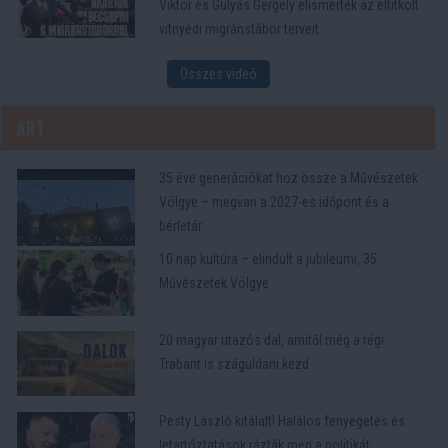
Viktor és Gulyás Gergely elismerték az eltitkolt
vitnyédi migránstábor terveit
Összes videó
Art
35 éve generációkat hoz össze a Művészetek
Völgye – megvan a 2027-es időpont és a
bérletár
10 nap kultúra – elindult a jubileumi, 35.
Művészetek Völgye
20 magyar utazós dal, amitől még a régi
Trabant is száguldani kezd
Pesty László kitálalt! Halálos fenyegetés és
letartóztatások rázták meg a politikát