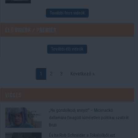
További friss videók
Élő videók / Premier
További élő videók
1
2
3
Következő »
Vicces
„Ne gondolkodj annyit!” – Micimackó
dallamára faragott kíméletlen politikai szatírát
Bruti
És ha Rob Schneider. a Tökalsőból azt