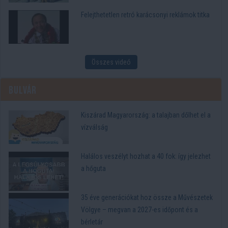
Felejthetetlen retró karácsonyi reklámok titka
Összes videó
Bulvár
Kiszárad Magyarország: a talajban dőlhet el a
vízválság
Halálos veszélyt hozhat a 40 fok: így jelezhet
a hőguta
35 éve generációkat hoz össze a Művészetek
Völgye – megvan a 2027-es időpont és a
bérletár