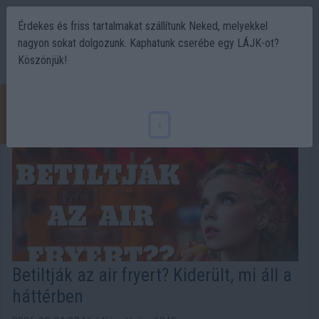
Érdekes és friss tartalmakat szállítunk Neked, melyekkel
nagyon sokat dolgozunk. Kaphatunk cserébe egy LÁJK-ot?
Köszönjük!
Legnépsze
rűbb
x
videók
Betiltják az air fryert? Kiderült, mi áll a
háttérben