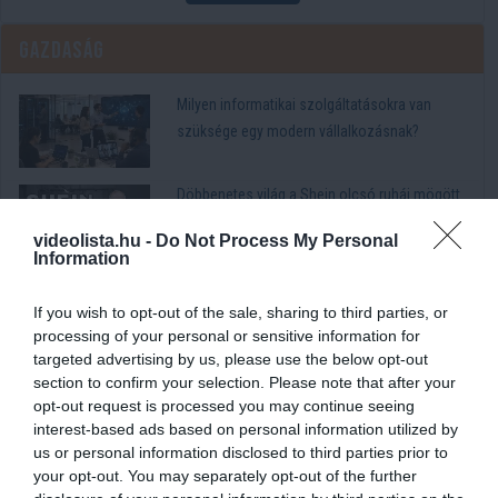
Gazdaság
Milyen informatikai szolgáltatásokra van
szüksége egy modern vállalkozásnak?
Döbbenetes világ a Shein olcsó ruhái mögött
videolista.hu -
Do Not Process My Personal
Information
Döbbenetes felvételek kerültek elő Észak-
Koreából
If you wish to opt-out of the sale, sharing to third parties, or
processing of your personal or sensitive information for
targeted advertising by us, please use the below opt-out
Titkos kapuk és milliárdos villák: ilyen a NER
section to confirm your selection. Please note that after your
budapesti luxusa
opt-out request is processed you may continue seeing
interest-based ads based on personal information utilized by
us or personal information disclosed to third parties prior to
Pesty László kitálalt! Halálos fenyegetés és
your opt-out. You may separately opt-out of the further
letartóztatások rázták meg a politikát