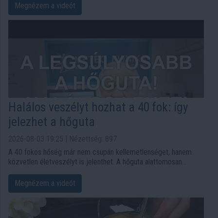
finomságot tálalni – húsmentesen –, akkor ezeket a sütőben sült
Megnézem a videót
cukkinis egytálételeket neked találták ki!
Halálos veszélyt hozhat a 40 fok: így
jelezhet a hőguta
2026-08-03 19:25 | Nézettség: 897
A 40 fokos hőség már nem csupán kellemetlenséget, hanem
közvetlen életveszélyt is jelenthet. A hőguta alattomosan
alakulhat ki, a zavartság, a kipirult bőr és a megszűnő izzadás
pedig azt jelezheti, hogy azonnali orvosi segítségre van
Megnézem a videót
szükség.