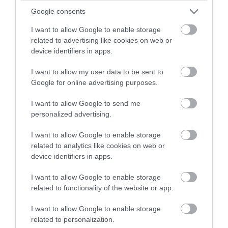
Union
Google consents
A BTC Ecosystem elindítja a „Green Hashrate
I want to allow Google to enable storage
Standard” kezdeményezést, hivatalosan
related to advertising like cookies on web or
aktiválva a megújuló energián alapuló
device identifiers in apps.
bányászat új passzív jövedelmi modelljét
Legjobb magyar kriptovaluta hírportál: miért
I want to allow my user data to be sent to
Google for online advertising purposes.
figyelnek egyre többen a ProfitLine-ra?
I want to allow Google to send me
Magyar nyugdíjasok akár napi 5 750 dollárnyi
personalized advertising.
stabil passzív jövedelemre tehetnek szert
I want to allow Google to enable storage
XRP segítségével a VEST Mining platformon
related to analytics like cookies on web or
keresztül
device identifiers in apps.
A Jump Crypto a visszahúzódást kihasználva
vásárol: 205 millió dollár értékű Solanát
I want to allow Google to enable storage
konvertált Bitcoinra
related to functionality of the website or app.
Elemző szerint az XRP meg fogja dönteni a
I want to allow Google to enable storage
Solana ETF 52 millió dolláros rekordját
related to personalization.