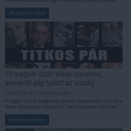
a talajok kiszáradása, az egyre súlyosabb aszály és az apadó
vízkészletek már komoly figyelmeztetést jelentenek. A víz
jelentős része gyorsan elfolyik, miközben a mezőgazdasági
Megnézem a videót
területeken és több településen egyre nagyobb problémát okoz
a vízhiány.
10 magyar sztár titkos szerelme,
amelyről alig tudott az ország
2026-07-20 19:21 | Nézettség: 444
A magyar sztárok magánélete gyakran fordulatosabb volt, mint a
filmek, amelyekben szerepeltek. Titkos szerelmek, háttérben
maradó házastársak és különleges együttélések rajzolják ki tíz
ismert színész meglepő történetét.
Megnézem a videót