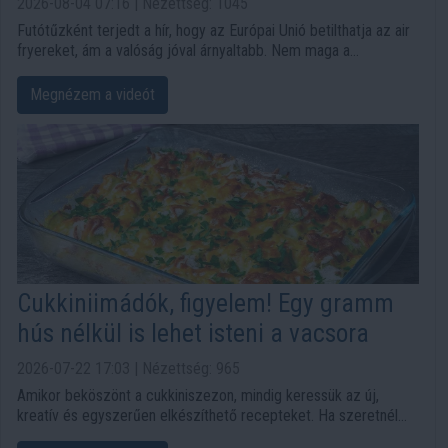
2026-08-04 07:16 | Nézettség: 1045
Futótűzként terjedt a hír, hogy az Európai Unió betilthatja az air
fryereket, ám a valóság jóval árnyaltabb. Nem maga a
forrólevegős sütő került célkeresztbe, hanem az egyes
tapadásmentes bevonatokban alkalmazott PFAS-vegyületek
Megnézem a videót
jövője vált kérdésessé.
Cukkiniimádók, figyelem! Egy gramm
hús nélkül is lehet isteni a vacsora
2026-07-22 17:03 | Nézettség: 965
Amikor beköszönt a cukkiniszezon, mindig keressük az új,
kreatív és egyszerűen elkészíthető recepteket. Ha szeretnél
valami igazán laktatót, szaftosat és aranybarnára sült sajtos