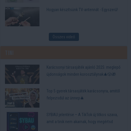
Hogyan készítsünk TV-antennát - Egyszerű!
Összes videó
Tini
Karácsonyi társasjáték ajánló 2025: meglepő
újdonságok minden korosztálynak🎄🎲🎁
Top 5 gyerek társasjáték karácsonyra, amitől
felpezsdül az ünnep🎄
SYBAU jelentése – A TikTok új titkos szava,
amit a tinik nem akarnak, hogy megértsd