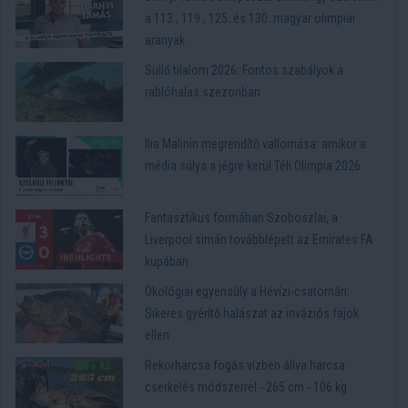
a 113., 119., 125. és 130. magyar olimpiai
aranyak
Süllő tilalom 2026: Fontos szabályok a
rablóhalas szezonban
Ilia Malinin megrendítő vallomása: amikor a
média súlya a jégre kerül Téli Olimpia 2026
Fantasztikus formában Szoboszlai, a
Liverpool simán továbblépett az Emirates FA
kupában
Ökológiai egyensúly a Hévízi-csatornán:
Sikeres gyérítő halászat az inváziós fajok
ellen
Rekorharcsa fogás vízben állva harcsa
cserkelés módszerrel - 265 cm - 106 kg