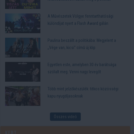
A Művészetek Völgye fenntarthatósági
különdíjat nyert a Flash Award gálán
Paulina beszállt a politikába: Megjelent a
„Vége van, kicsi” című új klip
Egyetlen este, amelyben 30 év barátsága
szólalt meg. Venni nagy levegőt
Több mint jelzőkészülék: titkos közösségi
kapu nyugdíjasoknak
Összes videó
Kert