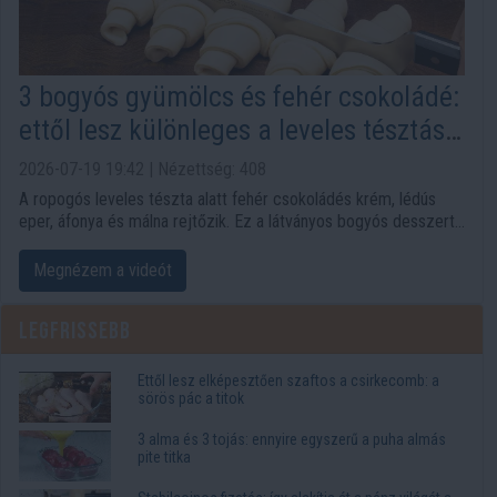
3 bogyós gyümölcs és fehér csokoládé:
ettől lesz különleges a leveles tésztás
desszert
2026-07-19 19:42 | Nézettség: 408
A ropogós leveles tészta alatt fehér csokoládés krém, lédús
eper, áfonya és málna rejtőzik. Ez a látványos bogyós desszert
jóval egyszerűbben készül, mint azt a végeredmény alapján
gondolnánk, a házi citromos limonádé pedig friss lezárást ad
Megnézem a videót
mellé.
Legfrissebb
Ettől lesz elképesztően szaftos a csirkecomb: a
sörös pác a titok
3 alma és 3 tojás: ennyire egyszerű a puha almás
pite titka