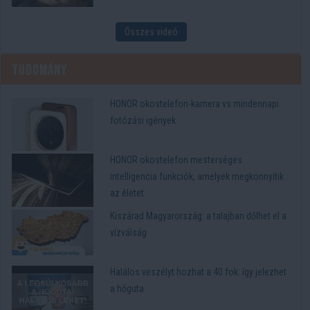
Összes videó
Tudomány
HONOR okostelefon-kamera vs mindennapi
fotózási igények
HONOR okostelefon mesterséges
intelligencia funkciók, amelyek megkönnyítik
az életet
Kiszárad Magyarország: a talajban dőlhet el a
vízválság
Halálos veszélyt hozhat a 40 fok: így jelezhet
a hőguta