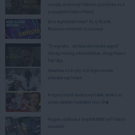
mondja, az komoly! Háborús pszichózis és a
propaganda Radics Petinél
Bécs legőrültebb helye? Az új Illúziók
Múzeuma mindenkit összezavar
"Én egy kiba....ott fiatal demokrata vagyok" -
Válság meeting a Karmelitában, ahogy Radics
Peti látja
Hatalmas hó és jég: a tél legviccesebb
pillanatai egy helyen
A legviccesebb karácsonyi bakik, amikor az
ünnep váratlan fordulatot vesz 🤣🎄
Hogyan szálítsuk a fenyőfát BMW-vel? Videós
útmutató!