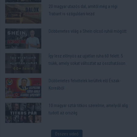
20 magyar utazós dal, amitől még a régi
Trabant is száguldani kezd
Döbbenetes világ a Shein olcsó ruhái mögött
Így lesz előnyös az ujjatlan ruha 60 felett: 5
trükk, amely sokat változtat az összhatáson
Döbbenetes felvételek kerültek elő Észak-
Koreából
10 magyar sztár titkos szerelme, amelyről alig
tudott az ország
Összes videó