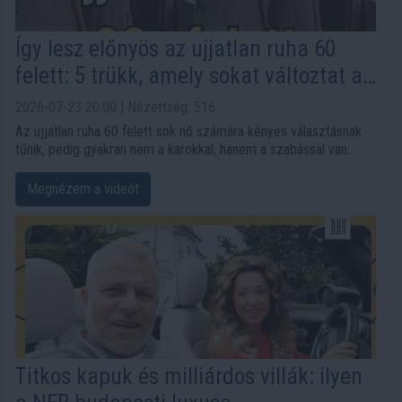
Így lesz előnyös az ujjatlan ruha 60
felett: 5 trükk, amely sokat változtat az
összhatáson
2026-07-23 20:00 | Nézettség: 516
Az ujjatlan ruha 60 felett sok nő számára kényes választásnak
tűnik, pedig gyakran nem a karokkal, hanem a szabással van
gond. Öt egyszerű stílustrükk látványosan kiegyensúlyozhatja az
összhatást, miközben a megjelenés nőies és magabiztos
Megnézem a videót
marad.
Titkos kapuk és milliárdos villák: ilyen