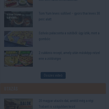
Tom Yum leves süllővel – gyors thai leves 30
perc alatt
Szilvás palacsinta a sütőből: úgy ízlik, mint a
gombóc
2 cukkinis recept, amely után másképp nézel
erre a zöldségre
Összes videó
Utazás
20 magyar utazós dal, amitől még a régi
Trabant is száguldani kezd