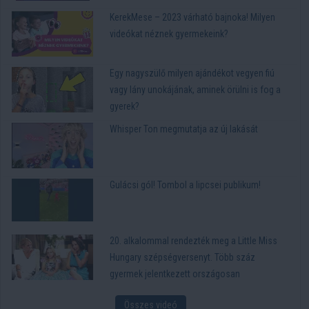
KerekMese – 2023 várható bajnoka! Milyen
videókat néznek gyermekeink?
Egy nagyszülő milyen ajándékot vegyen fiú
vagy lány unokájának, aminek örülni is fog a
gyerek?
Whisper Ton megmutatja az új lakását
Gulácsi gól! Tombol a lipcsei publikum!
20. alkalommal rendezték meg a Little Miss
Hungary szépségversenyt. Több száz
gyermek jelentkezett országosan
Összes videó