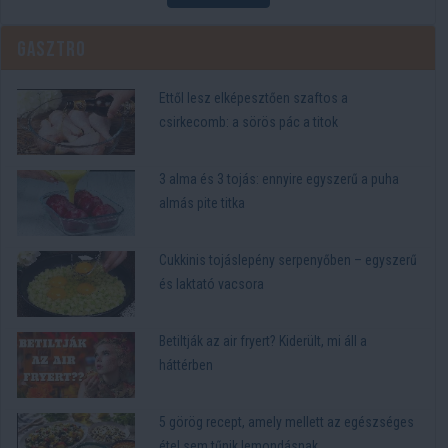
Gasztro
Ettől lesz elképesztően szaftos a
csirkecomb: a sörös pác a titok
3 alma és 3 tojás: ennyire egyszerű a puha
almás pite titka
Cukkinis tojáslepény serpenyőben – egyszerű
és laktató vacsora
Betiltják az air fryert? Kiderült, mi áll a
háttérben
5 görög recept, amely mellett az egészséges
étel sem tűnik lemondásnak