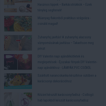
Hasznos tippek – Barkácstrükkök – Ezek
tényleg segítenek!
Műanyag flakonból praktikus virágváza -
csináld magad!
Zuhanyfej javítás! A zuhanyfej alacsony
víznyomásának javítása – Takarítson meg
pénzt
DIY Valentin napi ajándékötletek és
meglepetések - Éjszakai fények DIY Valentin-
napi ajándékhoz - LÁMPÁK PVC CSŐBŐL
Szárított narancskarika készítése sütőben a
karácsonyi dekorációhoz
Kézzel készült karácsonyfadísz - Csillogó
hab lapokból készült karácsonyfadísz