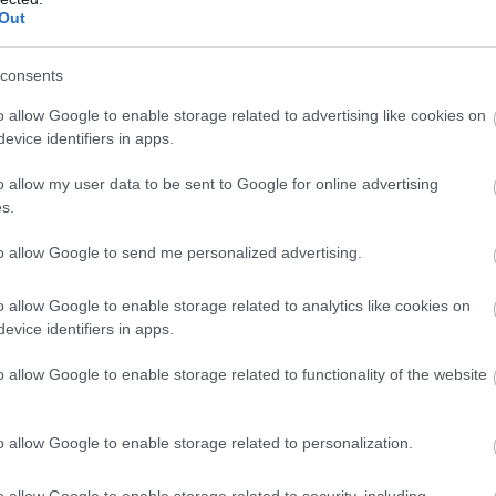
amitől még a régi Trabant
villák: ilyen a NER
Out
is száguldani kezd
budapesti luxusa
Döbbenetes világ a Shein
Pesty László kitálal
olcsó ruhái mögött
Halálos fenyegetés
consents
letartóztatások ráz
Így lesz előnyös az
Felfoghatatlan lux
o allow Google to enable storage related to advertising like cookies on
meg a politikát
ujjatlan ruha 60 felett: 5
él Mészáros Lőrinc
evice identifiers in apps.
trükk, amely sokat
jachtok, Ferrarik és
Döbbenetes felvételek
Visszahoznák a kat
változtat az összhatáson
százmilliós táska
o allow my user data to be sent to Google for online advertising
kerültek elő Észak-
emelik a nyugdíjaka
s.
Koreából
10 magyar sztár titkos
A hatalomváltás ut
to allow Google to send me personalized advertising.
szerelme, amelyről alig
kiderülnek a régi r
tudott az ország
titkai - Dőlnek a
Összes videó
Összes videó
o allow Google to enable storage related to analytics like cookies on
csontvázak a FIDE
evice identifiers in apps.
szekrényből
Kert
o allow Google to enable storage related to functionality of the website
35 éve generációkat hoz
40 fokos pokol a k
o allow Google to enable storage related to personalization.
össze a Művészetek
órák alatt
Völgye – megvan a 2027-
összeomolhatnak 
10 nap kultúra – elindult a
Miért a lila saláta a
o allow Google to enable storage related to security, including