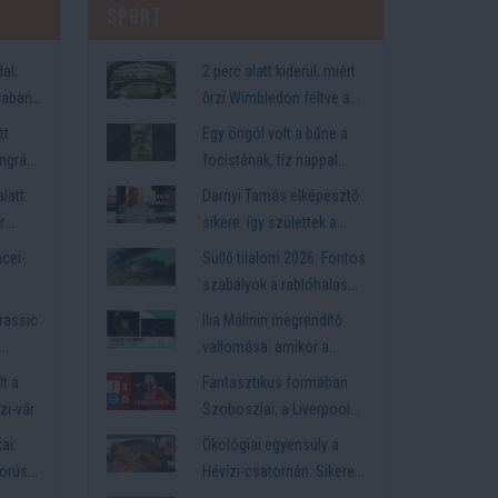
Sport
al,
2 perc alatt kiderül, miért
rabant
őrzi Wimbledon féltve a
hagyományait
tt
Egy öngól volt a bűne a
ngrádi
focistának, tíz nappal
parti
később agyonlőtték
latt:
Darnyi Tamás elképesztő
r
sikere: így születtek a
113., 119., 125. és 130.
ncei-
Süllő tilalom 2026: Fontos
magyar olimpiai aranyak
szabályok a rablóhalas
szezonban
urassic
Ilia Malinin megrendítő
vallomása: amikor a
média súlya a jégre kerül
lt a
Fantasztikus formában
Téli Olimpia 2026
zi-vár
Szoboszlai, a Liverpool
simán továbblépett az
ai:
Ökológiai egyensúly a
Emirates FA kupában
borús
Hévízi-csatornán: Sikeres
gyérítő halászat az