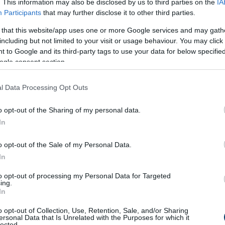
. This information may also be disclosed by us to third parties on the
IA
dő alatt elkészül.
Participants
that may further disclose it to other third parties.
2026-07-21 19:09 | Nézettsé
eót
 that this website/app uses one or more Google services and may gath
including but not limited to your visit or usage behaviour. You may click 
 to Google and its third-party tags to use your data for below specifi
ogle consent section.
1
2
3
Következő »
l Data Processing Opt Outs
ár
Gazdaság
o opt-out of the Sharing of my personal data.
In
Kiszárad Magyarország: a
Milyen informatikai
talajban dőlhet el a
szolgáltatásokra v
o opt-out of the Sale of my Personal Data.
vízválság
szüksége egy mod
In
Halálos veszélyt hozhat a
Döbbenetes világ a
vállalkozásnak?
40 fok: így jelezhet a
olcsó ruhái mögött
to opt-out of processing my Personal Data for Targeted
ing.
hőguta
35 éve generációkat hoz
Döbbenetes felvéte
In
össze a Művészetek
kerültek elő Észak-
o opt-out of Collection, Use, Retention, Sale, and/or Sharing
Völgye – megvan a 2027-
Koreából
20 magyar utazós dal,
Titkos kapuk és mil
ersonal Data that Is Unrelated with the Purposes for which it
es időpont és a bérletár
lected.