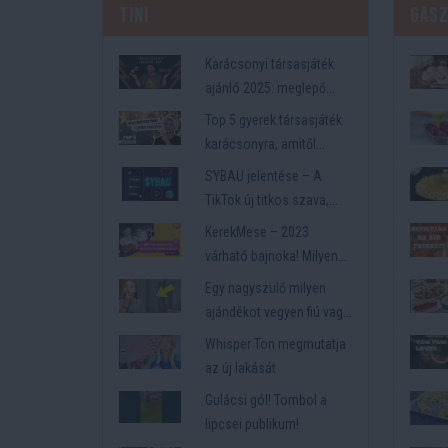
Tini
Gas
Karácsonyi társasjáték
ajánló 2025: meglepő
újdonságok minden
Top 5 gyerek társasjáték
korosztálynak🎄🎲🎁
karácsonyra, amitől
felpezsdül az ünnep🎄
SYBAU jelentése – A
TikTok új titkos szava,
amit a tinik nem akarnak,
KerekMese – 2023
hogy megértsd
várható bajnoka! Milyen
videókat néznek
Egy nagyszülő milyen
gyermekeink?
ajándékot vegyen fiú vagy
lány unokájának, aminek
Whisper Ton megmutatja
örülni is fog a gyerek?
az új lakását
Gulácsi gól! Tombol a
lipcsei publikum!