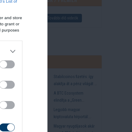
Élő videók / Premier
B’s List of
g: 392
er and store
További élő videók
to grant or
ed purposes
Crypto
Stabilcoinos fizetés: így
an
alakítja át a pénz világát a
ern
Visa, a Mastercard és a
 Shein
A BTC Ecosystem
Western Union
elindítja a „Green
Hashrate Standard”
lek
Legjobb magyar
kezdeményezést,
kriptovaluta hírportál:
hivatalosan aktiválva a
miért figyelnek egyre
liárdos
Magyar nyugdíjasok akár
megújuló energián
többen a ProfitLine-ra?