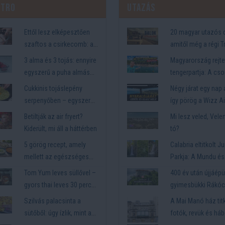
ztro
Utazás
Ettől lesz elképesztően
20 magyar utazós d
szaftos a csirkecomb: a
amitől még a régi T
sörös pác a titok
is száguldani kezd
3 alma és 3 tojás: ennyire
Magyarország rejte
egyszerű a puha almás
tengerpartja: A cso
pite titka
Körös-torok (Tenger
Cukkinis tojáslepény
Négy járat egy nap a
hangulat az Alföld
serpenyőben – egyszerű
így pörög a Wizz Ai
szívében)
és laktató vacsora
személyzete
Betiltják az air fryert?
Mi lesz veled, Vele
Kiderült, mi áll a háttérben
tó?
5 görög recept, amely
Calabria eltitkolt J
mellett az egészséges
Parkja: A Mundu és
étel sem tűnik
Galasia hármas
Tom Yum leves süllővel –
400 év után újjáépü
lemondásnak
vízeséstúra
gyors thai leves 30 perc
gyimesbükki Rákóc
alatt
Szilvás palacsinta a
A Mai Manó ház titk
sütőből: úgy ízlik, mint a
fotók, revük és há
gombóc
árnyak