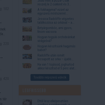
Jobb mint a pizza! Csak
reszelj le 2 cukkinit és 3
burgonyát! finom és könnyű!
g: 102
A fokhagyma? ezzel az
egyszerű módszerrel
újjáéleszt minden korhadt
Jessica Radcliffe végzetes
orchideát ?
találkozása az orkával – a
tragédia részletei
Betyárgombóc, ami gyors,
tnek
finom vacsora
ada
Hogyan tegyük orchideánkat
virágzóvá?
g: 220
Hogyan készítsünk hagymás
babot?
Radcliffe után ismét
lecsapott az orka – újabb
tragédia a SeaWorld falai
Ha van 1 tojásod, joghurtod
mögött
akkor készítsd el 5 perc alatt
ezt a desszertet!
ághoz.
További népszerű videók
t,
g: 420
Legfrissebb
n tér
Ettől lesz elképesztően
te
szaftos a csirkecomb: a