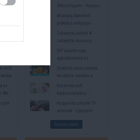
hangulatos világításhoz
tsd
Otthoni tippek – Hasznos
 a
tippek – Barkácstrükkök –
Műanyag flakonból
Ezek tényleg segítenek!
ne volt
praktikus virágváza -
önnye
csináld magad!
mi
Zuhanyfej javítás! A
thatja
zuhanyfej alacsony
víznyomásának javítása –
DIY Valentin napi
Takarítson meg pénzt
nte
ajándékötletek és
év
meglepetések - Éjszakai
k évről
Szárított narancskarika
fények DIY Valentin-napi
 kertbe
készítése sütőben a
ajándékhoz - LÁMPÁK
karácsonyi dekorációhoz
a és
Kézzel készült
PVC CSŐBŐL
e: Mire
karácsonyfadísz -
ajt
Csillogó hab lapokból
 ezért
Hogyan készítsünk TV-
készült karácsonyfadísz
antennát - Egyszerű!
Összes videó