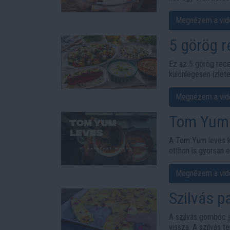
rizzsel egyszerű a
éttermi fogásra em
Megnézem a vid
5 görög r
étel sem
Ez az 5 görög rec
különlegesen ízlete
valódi mediterrán 
Megnézem a vid
Tom Yum l
perc alatt
A Tom Yum leves ka
otthon is gyorsan 
helyett süllőfilé ke
A recept a YouTube
Megnézem a vid
melyet a cikk végé
Szilvás pa
gombóc
A szilvás gombóc j
vissza. A szilvás t