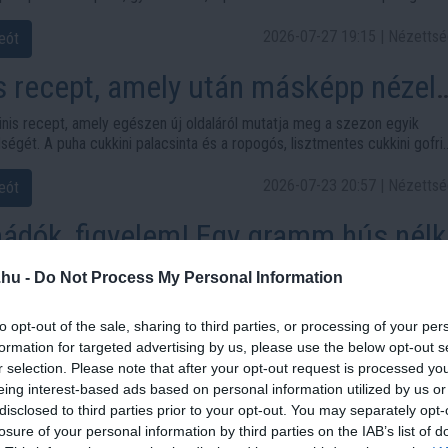
onlít a klasszikus kedvencre.
2026-07-27 19:15 | Nézettsé
eót
s recept, amely után másképp nézel
ldségre
nis recept, amely egészen új oldaláról mutatja meg a szezon egyik
égét. A puha cukkini palacsinta és a ropogós, lisztmentes cukkini gofri
a vagy könnyű köretként is az asztalra kerülhet.
2026-07-23 20:57 | Nézettsé
eót
ádók, figyelem! Egy gramm hús nélk
steni a vacsora
 cukkiniszezon, mindig keressük az új, kreatív és egyszerűen elkészíth
.hu -
Do Not Process My Personal Information
etnél valami igazán laktatót, szaftosat és aranybarnára sült sajtos fin
en –, akkor ezeket a sütőben sült cukkinis egytálételeket neked találták 
to opt-out of the sale, sharing to third parties, or processing of your per
2026-07-22 17:03 | Nézettsé
eót
formation for targeted advertising by us, please use the below opt-out s
r selection. Please note that after your opt-out request is processed y
ik a cukkinivel a serpenyőben:
eing interest-based ads based on personal information utilized by us or
disclosed to third parties prior to your opt-out. You may separately opt-
a lepény lesz belőle
 elég ehhez az aranybarnára sült, puha serpenyős cukkinilepényhez. A
losure of your personal information by third parties on the IAB’s list of
masszát a joghurtos-chilis mártogatós teszi igazán különlegessé, miköz