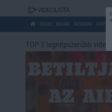
É
d
Vicces
Bulvár
Gazdaság
Crypto
TOP 3 legnépszerűbb videó 