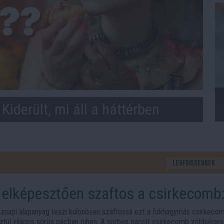
? Kiderült, mi áll a háttérben
z elképesztően szaftos a csirkecomb:
 a titok
znapi alapanyag teszi különösen szaftossá ezt a fokhagymás csirkecom
ztül világos sörös pácban pihen. A sörben pácolt csirkecomb zöldséges