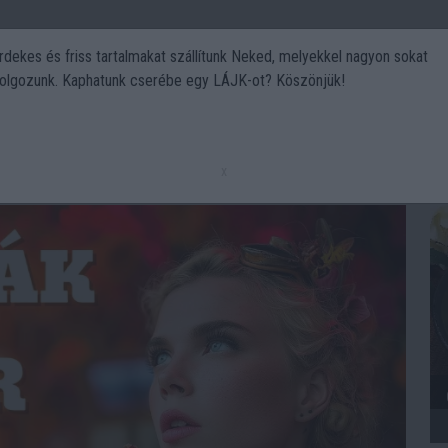
rdekes és friss tartalmakat szállítunk Neked, melyekkel nagyon sokat
olgozunk. Kaphatunk cserébe egy LÁJK-ot? Köszönjük!
Politika
Art
Kert
DIY
Gasztro
Utazás
Sport
a(z) Gasztro kategóriában
x