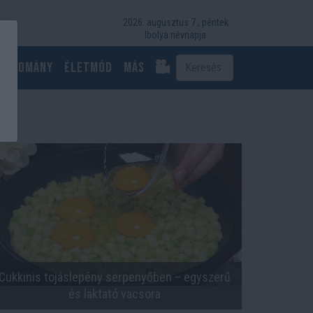
2026. augusztus 7., péntek
Ibolya névnapja
Tudomány
Életmód
más
Cukkinis tojáslepény serpenyőben – egyszerű
és laktató vacsora