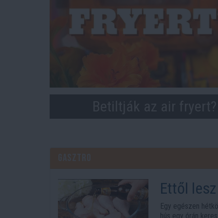
Betiltják az air fryert
Gasztro
Ettől les
sörös pác
Egy egészen hétkö
hús egy órán keres