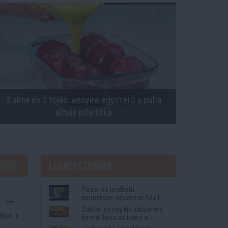
3 alma és 3 tojás: ennyire egyszerű a puha
almás pite titka
Legnépszerűbb
Pajzs- és levéltetű
 a
permetszer készítése házilag
"Nem sok kell hozzá"
Cukkini és egy kis zabpehely
bot: a
és már kész az isteni a
fantasztikus vacsora