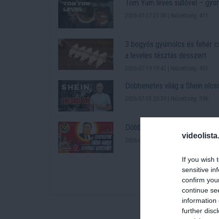
Tom Yum leves süllővel – gyors
2026-07-27 21:00 | Nézettség: 411
3 bogyós gyümölcs és fehér cs
a leveles tésztás desszert
2026-07-19 19:42 | Nézettség: 401
Döbbenetes világ a Shein olcs
2026-07-23 20:30 | Nézettség: 396
Döbbenetes felvételek kerülte
videolista
2026-07-21 19:35 | Nézettség: 395
If you wish 
sensitive in
További népszerű vide
confirm you
continue se
information 
further disc