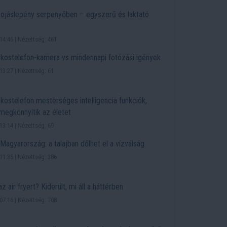
 tojáslepény serpenyőben – egyszerű és laktató
14:46 | Nézettség: 461
ostelefon-kamera vs mindennapi fotózási igények
13:27 | Nézettség: 61
ostelefon mesterséges intelligencia funkciók,
megkönnyítik az életet
13:14 | Nézettség: 69
Magyarország: a talajban dőlhet el a vízválság
11:35 | Nézettség: 386
az air fryert? Kiderült, mi áll a háttérben
07:16 | Nézettség: 708