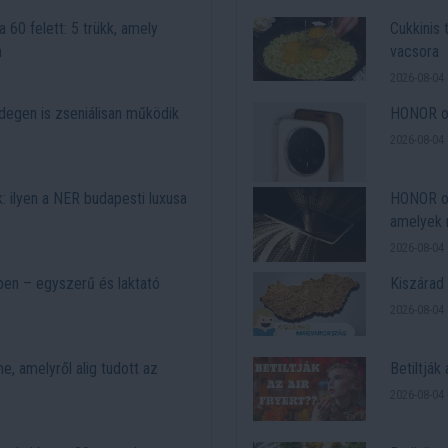
a 60 felett: 5 trükk, amely
Cukkinis
n
vacsora
2026-08-04 
idegen is zseniálisan működik
HONOR ok
2026-08-04 
ák: ilyen a NER budapesti luxusa
HONOR ok
amelyek 
2026-08-04 
ben – egyszerű és laktató
Kiszárad 
2026-08-04 
e, amelyről alig tudott az
Betiltják 
2026-08-04 