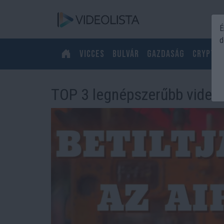
É
d
Vicces
Bulvár
Gazdaság
Crypto
TOP 3 legnépszerűbb videó