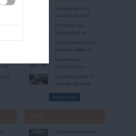
önnye
csináld magad!
mi
Zuhanyfej javítás! A
thatja
zuhanyfej alacsony
víznyomásának javítása –
DIY Valentin napi
Takarítson meg pénzt
nte
ajándékötletek és
év
meglepetések - Éjszakai
k évről
Szárított narancskarika
fények DIY Valentin-napi
 kertbe
készítése sütőben a
ajándékhoz - LÁMPÁK
karácsonyi dekorációhoz
a és
Kézzel készült
PVC CSŐBŐL
e: Mire
karácsonyfadísz -
ajt
Csillogó hab lapokból
 ezért
Hogyan készítsünk TV-
készült karácsonyfadísz
antennát - Egyszerű!
Összes videó
Sport
al,
2 perc alatt kiderül, miért