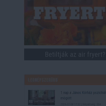
Betiltják az air fryert
Legnépszerűbb
1 nap a János Kórház pszichiátr
mögött
2026-07-08 17:32 | Nézettség: 534