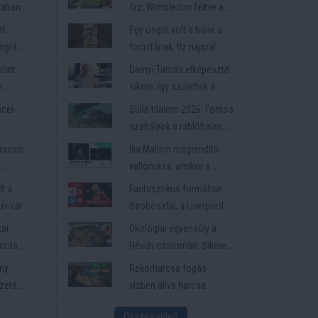
rabant
őrzi Wimbledon féltve a
hagyományait
tt
Egy öngól volt a bűne a
ngrádi
focistának, tíz nappal
parti
később agyonlőtték
latt:
Darnyi Tamás elképesztő
r
sikere: így születtek a
113., 119., 125. és 130.
ncei-
Süllő tilalom 2026: Fontos
magyar olimpiai aranyak
szabályok a rablóhalas
szezonban
urassic
Ilia Malinin megrendítő
vallomása: amikor a
média súlya a jégre kerül
lt a
Fantasztikus formában
Téli Olimpia 2026
zi-vár
Szoboszlai, a Liverpool
simán továbblépett az
ai:
Ökológiai egyensúly a
Emirates FA kupában
borús
Hévízi-csatornán: Sikeres
gyérítő halászat az
ny
Rekorharcsa fogás
inváziós fajok ellen
ezetése
vízben állva harcsa
cserkelés módszerrel -
Összes videó