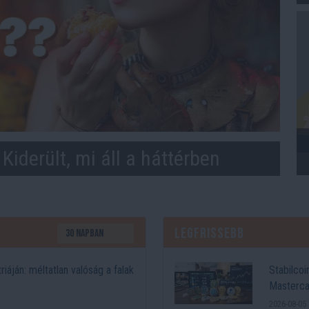
? Kiderült, mi áll a háttérben
Legfrissebb
iáján: méltatlan valóság a falak
Stabilcoin
Masterca
2026-08-05 