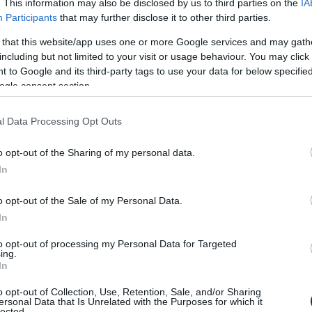
. This information may also be disclosed by us to third parties on the
IA
Participants
that may further disclose it to other third parties.
 that this website/app uses one or more Google services and may gath
including but not limited to your visit or usage behaviour. You may click 
 to Google and its third-party tags to use your data for below specifi
ogle consent section.
ár
Gazdaság
l Data Processing Opt Outs
Kiszárad Magyarország: a
Milyen informatikai
talajban dőlhet el a
szolgáltatásokra v
o opt-out of the Sharing of my personal data.
vízválság
szüksége egy mod
Halálos veszélyt hozhat a
Döbbenetes világ a
In
vállalkozásnak?
40 fok: így jelezhet a
olcsó ruhái mögött
hőguta
o opt-out of the Sale of my Personal Data.
35 éve generációkat hoz
Döbbenetes felvéte
In
össze a Művészetek
kerültek elő Észak-
Völgye – megvan a 2027-
Koreából
to opt-out of processing my Personal Data for Targeted
20 magyar utazós dal,
Titkos kapuk és mil
ing.
es időpont és a bérletár
amitől még a régi Trabant
villák: ilyen a NER
In
is száguldani kezd
budapesti luxusa
Döbbenetes világ a Shein
Pesty László kitálal
o opt-out of Collection, Use, Retention, Sale, and/or Sharing
olcsó ruhái mögött
Halálos fenyegetés
ersonal Data that Is Unrelated with the Purposes for which it
lected.