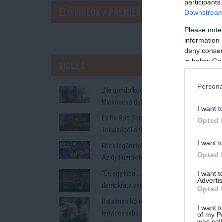
participants
Élő videók / Premier
Downstream 
Please note
Előző
information 
deny consent
in below Go
Vicces
Bulv
Persona
„Ne gondolkodj annyit!” –
Micimackó dallamára
I want t
faragott kíméletlen
És ha Rob Schneider. a
Opted 
politikai szatírát Bruti
Tökalsőból azt mondja,
az komoly! Háborús
I want t
Bécs legőrültebb helye?
pszichózis és a
Opted 
Az új Illúziók Múzeuma
propaganda Radics
mindenkit összezavar
I want 
"Én egy kiba....ott fiatal
Petinél
Advertis
demokrata vagyok" -
Opted 
Válság meeting a
Hatalmas hó és jég: a tél
I want t
Karmelitában, ahogy
legviccesebb pillanatai
of my P
Radics Peti látja
was col