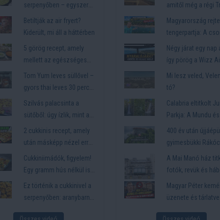
serpenyőben – egyszerű
amitől még a régi T
és laktató vacsora
is száguldani kezd
Betiltják az air fryert?
Magyarország rejte
Kiderült, mi áll a háttérben
tengerpartja: A cso
Körös-torok (Tenger
5 görög recept, amely
Négy járat egy nap a
hangulat az Alföld
mellett az egészséges
így pörög a Wizz Ai
szívében)
étel sem tűnik
személyzete
Tom Yum leves süllővel –
Mi lesz veled, Vele
lemondásnak
gyors thai leves 30 perc
tó?
alatt
Szilvás palacsinta a
Calabria eltitkolt J
sütőből: úgy ízlik, mint a
Parkja: A Mundu és
gombóc
Galasia hármas
2 cukkinis recept, amely
400 év után újjáépü
vízeséstúra
után másképp nézel erre
gyimesbükki Rákóc
a zöldségre
Cukkiniimádók, figyelem!
A Mai Manó ház titk
Egy gramm hús nélkül is
fotók, revük és há
lehet isteni a vacsora
árnyak
Ez történik a cukkinivel a
Magyar Péter kemé
serpenyőben: aranybarna
üzenete és tárlatv
lepény lesz belőle
a Karmelita luxus
Összes videó
Összes videó