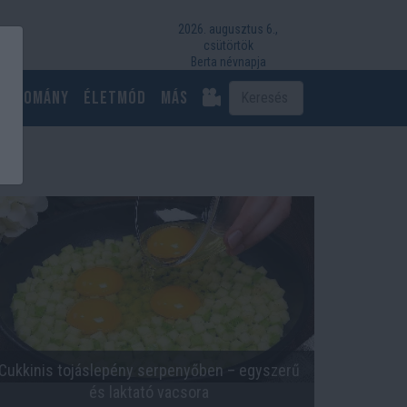
2026. augusztus 6.,
csütörtök
Berta névnapja
Tudomány
Életmód
más
Cukkinis tojáslepény serpenyőben – egyszerű
és laktató vacsora