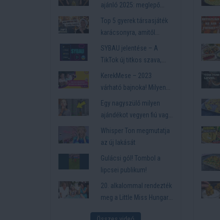
ajánló 2025: meglepő
újdonságok minden
Top 5 gyerek társasjáték
korosztálynak🎄🎲🎁
karácsonyra, amitől
felpezsdül az ünnep🎄
SYBAU jelentése – A
TikTok új titkos szava,
amit a tinik nem akarnak,
KerekMese – 2023
hogy megértsd
várható bajnoka! Milyen
videókat néznek
Egy nagyszülő milyen
gyermekeink?
ajándékot vegyen fiú vagy
lány unokájának, aminek
Whisper Ton megmutatja
örülni is fog a gyerek?
az új lakását
Gulácsi gól! Tombol a
lipcsei publikum!
20. alkalommal rendezték
meg a Little Miss Hungary
szépségversenyt. Több
Összes videó