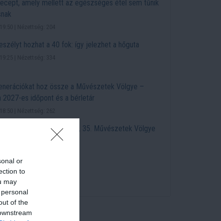
recept, amely mellett az egészséges étel sem tűnik
snak
19:50 | Nézettség: 204
eszélyt hozhat a 40 fok: így jelezhet a hőguta
19:25 | Nézettség: 334
enerációkat hoz össze a Művészetek Völgye –
 2027-es időpont és a bérletár
18:50 | Nézettség: 262
ltúra – elindult a jubileumi, 35. Művészetek Völgye
08:58 | Nézettség: 241
sonal or
ection to
További friss videók
ou may
 personal
out of the
 downstream