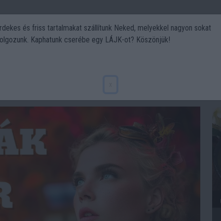
rdekes és friss tartalmakat szállítunk Neked, melyekkel nagyon sokat
olgozunk. Kaphatunk cserébe egy LÁJK-ot? Köszönjük!
Politika
Art
Kert
DIY
Gasztro
Utazás
Sport
x