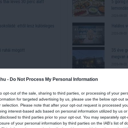
 thai leves 30 perc alatt
5 görög 
lemondá
2026-08-03 
okoládé: ettől lesz különleges
Halálos v
2026-08-03 
ó ruhái mögött
35 éve g
megvan a
2026-08-03 
k elő Észak-Koreából
10 nap ku
.hu -
Do Not Process My Personal Information
2026-07-28 
to opt-out of the sale, sharing to third parties, or processing of your per
formation for targeted advertising by us, please use the below opt-out s
ók
r selection. Please note that after your opt-out request is processed y
eing interest-based ads based on personal information utilized by us or
disclosed to third parties prior to your opt-out. You may separately opt-
losure of your personal information by third parties on the IAB’s list of