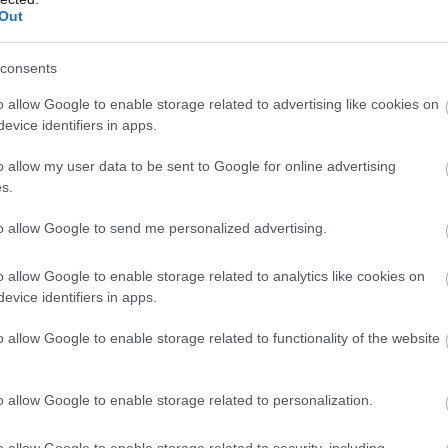
letartóztatások ráz
Így lesz előnyös az
Felfoghatatlan lux
Out
meg a politikát
ujjatlan ruha 60 felett: 5
él Mészáros Lőrinc
trükk, amely sokat
jachtok, Ferrarik és
consents
Döbbenetes felvételek
Visszahoznák a kat
változtat az összhatáson
százmilliós táska
kerültek elő Észak-
emelik a nyugdíjaka
o allow Google to enable storage related to advertising like cookies on
Koreából
evice identifiers in apps.
10 magyar sztár titkos
A hatalomváltás ut
szerelme, amelyről alig
kiderülnek a régi r
o allow my user data to be sent to Google for online advertising
tudott az ország
titkai - Dőlnek a
s.
Összes videó
Összes videó
csontvázak a FIDE
szekrényből
to allow Google to send me personalized advertising.
Kert
o allow Google to enable storage related to analytics like cookies on
evice identifiers in apps.
35 éve generációkat hoz
40 fokos pokol a k
össze a Művészetek
órák alatt
o allow Google to enable storage related to functionality of the website
Völgye – megvan a 2027-
összeomolhatnak 
10 nap kultúra – elindult a
Miért a lila saláta a
es időpont és a bérletár
növények
jubileumi, 35. Művészetek
zöldsége? Így men
o allow Google to enable storage related to personalization.
Völgye
meg a veteményest
20 magyar utazós dal,
A jeltolmács
klímaváltozástól!
amitől még a régi Trabant
mozdulataiban ben
o allow Google to enable storage related to security, including