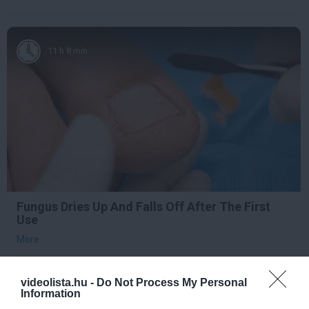
11 h 8 min
Fungus Dries Up And Falls Off After The First
Use
More
379
110
230
videolista.hu -
Do Not Process My Personal
Information