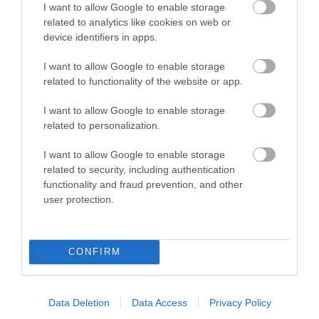
I want to allow Google to enable storage
related to analytics like cookies on web or
device identifiers in apps.
I want to allow Google to enable storage
related to functionality of the website or app.
I want to allow Google to enable storage
Stop Eating These 3 Foods That Are Known to
related to personalization.
Cause Parasites
More
I want to allow Google to enable storage
related to security, including authentication
functionality and fraud prevention, and other
192
83
132
user protection.
3 h 4 min
CONFIRM
Data Deletion
Data Access
Privacy Policy