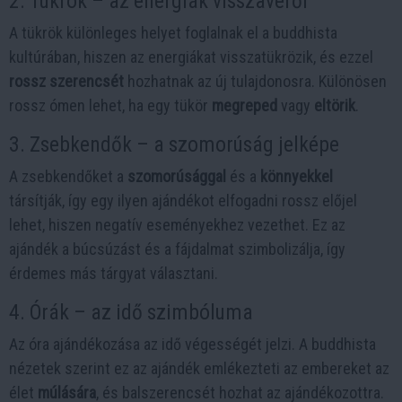
2. Tükrök – az energiák visszaverői
A tükrök különleges helyet foglalnak el a buddhista
kultúrában, hiszen az energiákat visszatükrözik, és ezzel
rossz szerencsét
hozhatnak az új tulajdonosra. Különösen
rossz ómen lehet, ha egy tükör
megreped
vagy
eltörik
.
3. Zsebkendők – a szomorúság jelképe
A zsebkendőket a
szomorúsággal
és a
könnyekkel
társítják, így egy ilyen ajándékot elfogadni rossz előjel
lehet, hiszen negatív eseményekhez vezethet. Ez az
ajándék a búcsúzást és a fájdalmat szimbolizálja, így
érdemes más tárgyat választani.
4. Órák – az idő szimbóluma
Az óra ajándékozása az idő végességét jelzi. A buddhista
nézetek szerint ez az ajándék emlékezteti az embereket az
élet
múlására
, és balszerencsét hozhat az ajándékozottra.