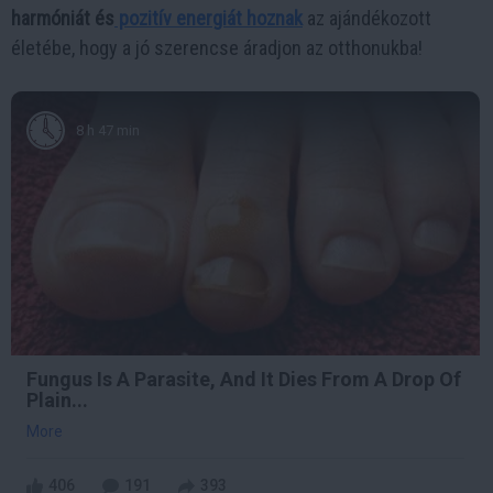
harmóniát és
pozitív energiát hoznak
az ajándékozott
életébe, hogy a jó szerencse áradjon az otthonukba!
8 h 47 min
Fungus Is A Parasite, And It Dies From A Drop Of
Plain...
More
406
191
393