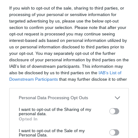
If you wish to opt-out of the sale, sharing to third parties, or
10 h 22 min
processing of your personal or sensitive information for
targeted advertising by us, please use the below opt-out
section to confirm your selection. Please note that after your
opt-out request is processed you may continue seeing
interest-based ads based on personal information utilized by
us or personal information disclosed to third parties prior to
your opt-out. You may separately opt-out of the further
disclosure of your personal information by third parties on the
IAB’s list of downstream participants. This information may
also be disclosed by us to third parties on the
IAB’s List of
This Simple Trick Removes All Parasites From
Downstream Participants
that may further disclose it to other
Your Body!
third parties.
More
Please note that this website/app uses one or more Google
Personal Data Processing Opt Outs
services and may gather and store information including but
490
66
90
not limited to your visit or usage behaviour. You may click to
I want to opt-out of the Sharing of my
personal data.
grant or deny consent to Google and its third-party tags to
Opted In
use your data for below specified purposes in below Google
consent section.
I want to opt-out of the Sale of my
5 h 19 min
Personal Data.