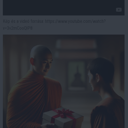
Kép és a videó forrása: https://www.youtube.com/watch?
v=3v2mCooQlP8