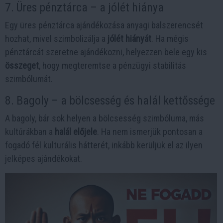
7. Üres pénztárca – a jólét hiánya
Egy üres pénztárca ajándékozása anyagi balszerencsét
hozhat, mivel szimbolizálja a
jólét hiányát
. Ha mégis
pénztárcát szeretne ajándékozni, helyezzen bele egy kis
összeget
, hogy megteremtse a pénzügyi stabilitás
szimbólumát.
8. Bagoly – a bölcsesség és halál kettőssége
A bagoly, bár sok helyen a bölcsesség szimbóluma, más
kultúrákban a
halál előjele
. Ha nem ismerjük pontosan a
fogadó fél kulturális hátterét, inkább kerüljük el az ilyen
jelképes ajándékokat.