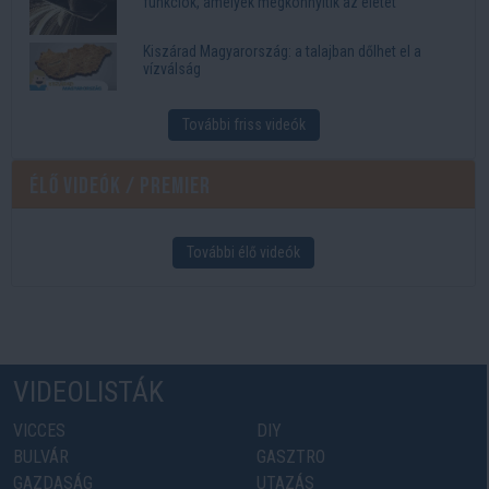
funkciók, amelyek megkönnyítik az életet
Kiszárad Magyarország: a talajban dőlhet el a
vízválság
További friss videók
Élő videók / Premier
További élő videók
VIDEOLISTÁK
VICCES
DIY
BULVÁR
GASZTRO
GAZDASÁG
UTAZÁS