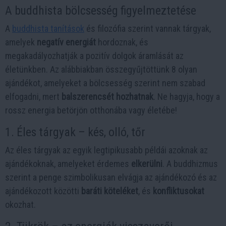
A buddhista bölcsesség figyelmeztetése
A
buddhista tanítások
és filozófia szerint vannak tárgyak,
amelyek
negatív energiát
hordoznak, és
megakadályozhatják a pozitív dolgok áramlását az
életünkben. Az alábbiakban összegyűjtöttünk 8 olyan
ajándékot, amelyeket a bölcsesség szerint nem szabad
elfogadni, mert
balszerencsét hozhatnak
. Ne hagyja, hogy a
rossz energia betörjön otthonába vagy életébe!
1. Éles tárgyak – kés, olló, tőr
Az éles tárgyak az egyik legtipikusabb példái azoknak az
ajándékoknak, amelyeket érdemes
elkerülni
. A buddhizmus
szerint a penge szimbolikusan elvágja az ajándékozó és az
ajándékozott közötti
baráti köteléket
, és
konfliktusokat
okozhat.