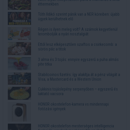
éttermekben
Tóth Ildikó szerint pánik van a NER köreiben: újabb
ügyek kerülhetnek elő
Régen is ilyen meleg volt? A számok kegyetlenül
lerombolják a nyári nosztalgiát
Ettől lesz elképesztően szaftos a csirkecomb: a
sörös pác a titok
3 alma és 3 tojás: ennyire egyszerű a puha almás
pite titka
Stabilcoinos fizetés: így alakítja át a pénz világát a
Visa, a Mastercard és a Western Union
Cukkinis tojáslepény serpenyőben – egyszerű és
laktató vacsora
HONOR okostelefon-kamera vs mindennapi
fotózási igények
HONOR okostelefon mesterséges intelligencia