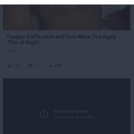
Fungus Suffocates and Dies When You Apply
This at Night
More
155
177
209