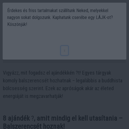
Érdekes és friss tartalmakat szállítunk Neked, melyekkel
nagyon sokat dolgozunk. Kaphatunk cserébe egy LÁJK-ot?
Köszönjük!
8 Ajándék ?, amely balszerencsét hoz az
életedbe
x
2024-11-06 15:21
Vigyázz, mit fogadsz el ajándékkén ?t! Egyes tárgyak
komoly balszerencsét hozhatnak – legalábbis a buddhista
bölcsesség szerint. Ezek az apróságok akár az életed
energiáját is megzavarhatják!
8 ajándék
?
, amit mindig el kell utasítania –
Balszerencsét hoznak!