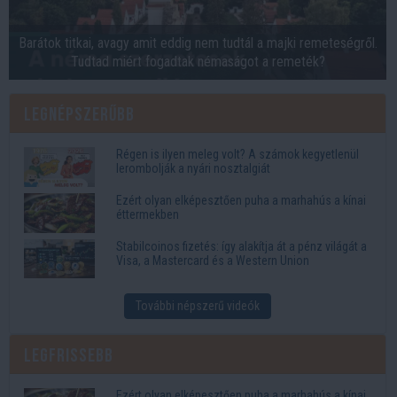
Barátok titkai, avagy amit eddig nem tudtál a majki remeteségről.
Tudtad miért fogadtak némaságot a remeték?
Legnépszerűbb
Régen is ilyen meleg volt? A számok kegyetlenül
lerombolják a nyári nosztalgiát
Ezért olyan elképesztően puha a marhahús a kínai
éttermekben
Stabilcoinos fizetés: így alakítja át a pénz világát a
Visa, a Mastercard és a Western Union
További népszerű videók
Legfrissebb
Ezért olyan elképesztően puha a marhahús a kínai