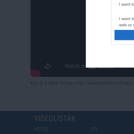
I want 
I want t
web or d
I want t
or app.
I want t
I want t
authenti
Kép és a videó forrása: https://www.youtube.com/wa
VIDEOLISTÁK
VICCES
DIY