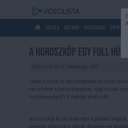
É
d
Vicces
Bulvár
Gazdaság
Crypto
A Horoszkóp egy full hül
2021-11-01 16:19
| Nézettség: 1281
Sokan hisznek az asztrológiában és rendszeres
van értelme a horoszkópoknak, vagy tisztán né
hiszékenységről? A videónk erről szól.
A horoszkóp kicsit olyan mint a politika. Nagy
támadás áldozataivá válunk. Ahogyan ma Magyaro