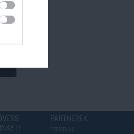
ÖVESS
PARTNEREK
INKET!
PROFITLINE