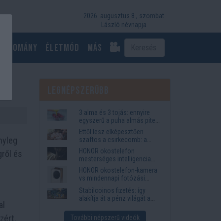
2026. augusztus 8., szombat
László névnapja
Tudomány
Életmód
más
Legnépszerűbb
3 alma és 3 tojás: ennyire
egyszerű a puha almás pite
titka
Ettől lesz elképesztően
nyleg
szaftos a csirkecomb: a
sörös pác a titok
HONOR okostelefon
ről és
mesterséges intelligencia
funkciók, amelyek
HONOR okostelefon-kamera
megkönnyítik az életet
vs mindennapi fotózási
igények
Stabilcoinos fizetés: így
alakítja át a pénz világát a
al
Visa, a Mastercard és a
Western Union
zért,
További népszerű videók