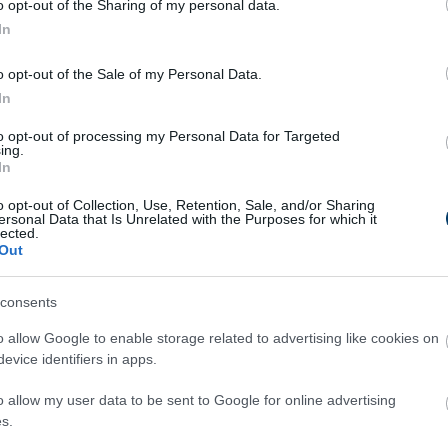
o opt-out of the Sharing of my personal data.
In
Teaspoon And All The
Fungus Dries Up And Fal
o opt-out of the Sale of my Personal Data.
s In The Body Die
Off After The First Use
In
ntly
More
to opt-out of processing my Personal Data for Targeted
ing.
In
5
144
177
296
158
163
o opt-out of Collection, Use, Retention, Sale, and/or Sharing
ersonal Data that Is Unrelated with the Purposes for which it
lected.
Out
consents
o allow Google to enable storage related to advertising like cookies on
evice identifiers in apps.
o allow my user data to be sent to Google for online advertising
s.