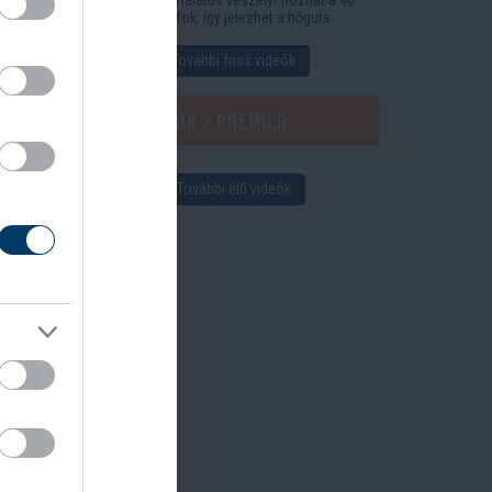
fok: így jelezhet a hőguta
További friss videók
ls
Élő videók / Premier
További élő videók