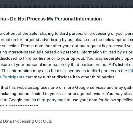
artja magát, ugyanez a helyzet a horoszkópban hivők és a hor
mogatók és az oltást tagadók, oltásellenesek között).
.hu -
Do Not Process My Personal Information
lag balosnak fogalma sincs sokszor, hogy egyáltalán mit is jelen
to opt-out of the sale, sharing to third parties, or processing of your per
tudja, hogy mit jelent a jobboldaliság fogalma (
videóban ITT
formation for targeted advertising by us, please use the below opt-out s
r selection. Please note that after your opt-out request is processed y
eing interest-based ads based on personal information utilized by us or
zkópot hülyeségnek tartók között... A többségnek itt sincsen 
disclosed to third parties prior to your opt-out. You may separately opt-
 a véleményébe.
losure of your personal information by third parties on the IAB’s list of
. This information may also be disclosed by us to third parties on the
IA
ábbi videó megkísérli kibogozni:
Participants
that may further disclose it to other third parties.
 that this website/app uses one or more Google services and may gath
including but not limited to your visit or usage behaviour. You may click 
 to Google and its third-party tags to use your data for below specifi
ogle consent section.
4 h 6 min
4 h 38 min
l Data Processing Opt Outs