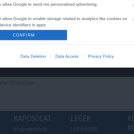
to allow Google to send me personalized advertising.
o allow Google to enable storage related to analytics like cookies on
evice identifiers in apps.
CONFIRM
o allow Google to enable storage related to functionality of the website
o allow Google to enable storage related to personalization.
Data Deletion
Data Access
Privacy Policy
o allow Google to enable storage related to security, including
cation functionality and fraud prevention, and other user protection.
tch?v=1E0LOvZJsss
KAPCSOLAT
LEGEK
K
M
info@videolista.hu
LEGFRISSEBB