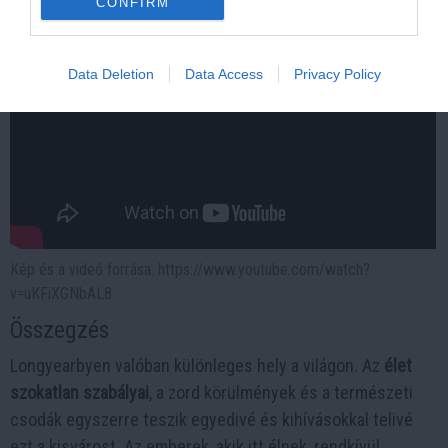
CONFIRM
Data Deletion
Data Access
Privacy Policy
Kép és a videó forrása: https://www.youtube.com/watch?
v=uKFiXGNbAL8
Összegzés
Longyearbyen valóban különleges hely a világon. Az
élet
szokatlan szabályai
, a zord körülmények és a természeti
csodák egyszerre teszik egyedivé és kihívásokkal telivé
ezt a kisvárost. Az emberek, akik itt élnek, rendkívül