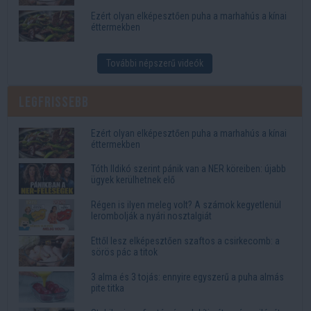
Ezért olyan elképesztően puha a marhahús a kínai
éttermekben
További népszerű videók
Legfrissebb
Ezért olyan elképesztően puha a marhahús a kínai
éttermekben
Tóth Ildikó szerint pánik van a NER köreiben: újabb
ügyek kerülhetnek elő
Régen is ilyen meleg volt? A számok kegyetlenül
lerombolják a nyári nosztalgiát
Ettől lesz elképesztően szaftos a csirkecomb: a
sörös pác a titok
3 alma és 3 tojás: ennyire egyszerű a puha almás
pite titka