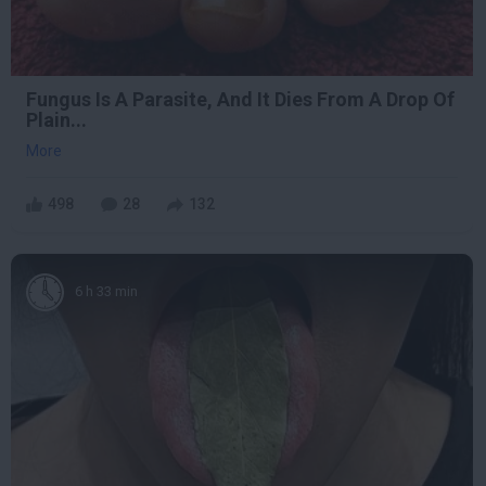
Fungus Is A Parasite, And It Dies From A Drop Of
Plain...
More
498
28
132
6 h 33 min