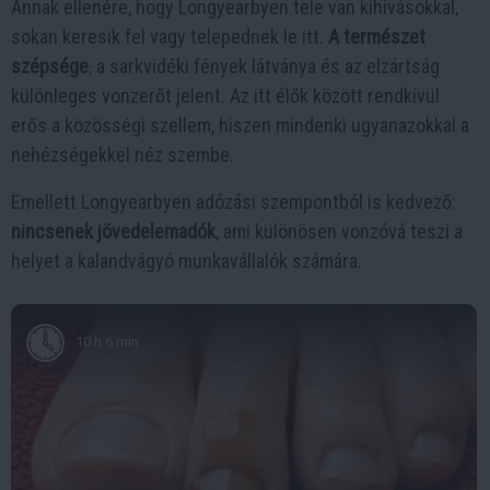
Annak ellenére, hogy Longyearbyen tele van kihívásokkal,
sokan keresik fel vagy telepednek le itt.
A természet
szépsége
, a sarkvidéki fények látványa és az elzártság
különleges vonzerőt jelent. Az itt élők között rendkívül
erős a közösségi szellem, hiszen mindenki ugyanazokkal a
nehézségekkel néz szembe.
Emellett Longyearbyen adózási szempontból is kedvező:
nincsenek jövedelemadók
, ami különösen vonzóvá teszi a
helyet a kalandvágyó munkavállalók számára.
10 h 6 min