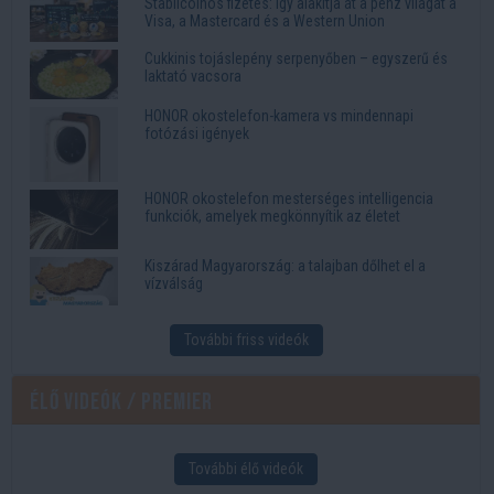
Stabilcoinos fizetés: így alakítja át a pénz világát a
Visa, a Mastercard és a Western Union
Cukkinis tojáslepény serpenyőben – egyszerű és
laktató vacsora
HONOR okostelefon-kamera vs mindennapi
fotózási igények
HONOR okostelefon mesterséges intelligencia
funkciók, amelyek megkönnyítik az életet
Kiszárad Magyarország: a talajban dőlhet el a
vízválság
További friss videók
Élő videók / Premier
További élő videók