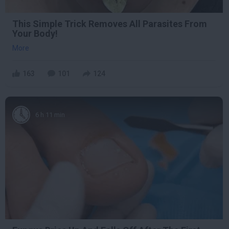
This Simple Trick Removes All Parasites From
Your Body!
More
163
101
124
6 h 11 min