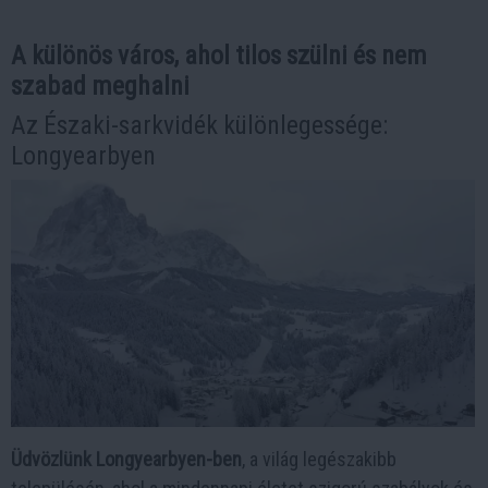
A különös város, ahol tilos szülni és nem
szabad meghalni
Az Északi-sarkvidék különlegessége:
Longyearbyen
Üdvözlünk Longyearbyen-ben
, a világ legészakibb