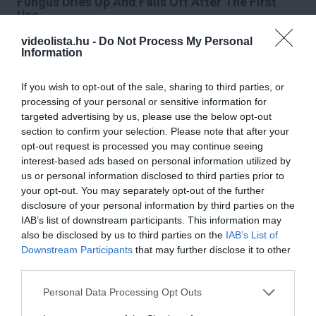
Fungus Dries Up And Falls Off After The First
Use
More
videolista.hu -
Do Not Process My Personal
Information
497
153
381
If you wish to opt-out of the sale, sharing to third parties, or
processing of your personal or sensitive information for
targeted advertising by us, please use the below opt-out
21 min
section to confirm your selection. Please note that after your
opt-out request is processed you may continue seeing
interest-based ads based on personal information utilized by
us or personal information disclosed to third parties prior to
your opt-out. You may separately opt-out of the further
disclosure of your personal information by third parties on the
IAB’s list of downstream participants. This information may
also be disclosed by us to third parties on the
IAB’s List of
Downstream Participants
that may further disclose it to other
third parties.
5 Hidden Signs You Have Worms Inside Your
Please note that this website/app uses one or more Google
Personal Data Processing Opt Outs
Body
services and may gather and store information including but