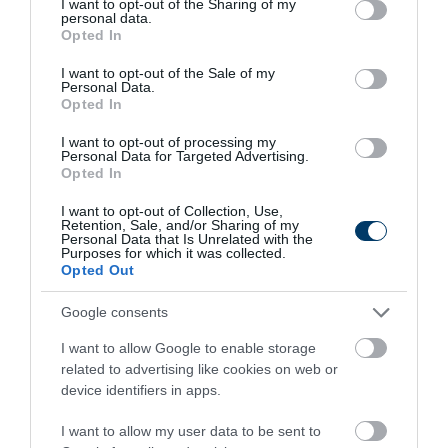
not limited to your visit or usage behaviour. You may click to
I want to opt-out of the Sharing of my
More
personal data.
grant or deny consent to Google and its third-party tags to
Opted In
use your data for below specified purposes in below Google
332
147
150
consent section.
I want to opt-out of the Sale of my
Personal Data.
Opted In
1 h 9 min
I want to opt-out of processing my
Personal Data for Targeted Advertising.
Opted In
I want to opt-out of Collection, Use,
Retention, Sale, and/or Sharing of my
Personal Data that Is Unrelated with the
Purposes for which it was collected.
Opted Out
Google consents
I want to allow Google to enable storage
One Teaspoon And All The Worms In The Body
related to advertising like cookies on web or
Die Instantly
device identifiers in apps.
More
I want to allow my user data to be sent to