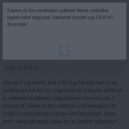
Érdekes és friss tartalmakat szállítunk Neked, melyekkel
nagyon sokat dolgozunk. Kaphatunk cserébe egy LÁJK-ot?
Köszönjük!
A különös város, ahol tilos szülni és nem
szabad meghalni, Ez a város, ahol tilos
x
meghalni: Longyearbyen titkai
2024-12-14 12:13
Képzelj el egy helyet, ahol a tél négy hónapig tart, a nap
hetekig nem kel fel, és a jegesmedvék szabadon járkálnak
az emberek közelében. Longyearbyen-ben nemcsak a
természet, hanem az élet szabályai is különlegesek: itt
szülni és meghalni egyszerűen nem lehetséges. Vajon
miért választják mégis sokan ezt az extrém települést?