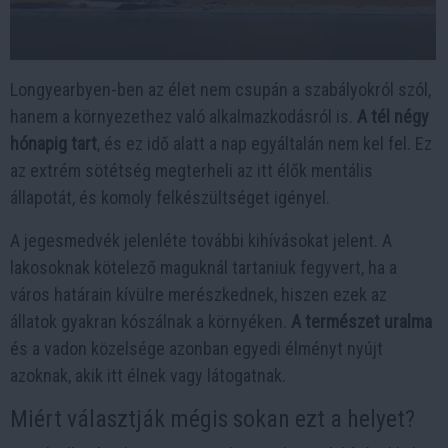
Longyearbyen-ben az élet nem csupán a szabályokról szól,
hanem a környezethez való alkalmazkodásról is.
A tél négy
hónapig tart
, és ez idő alatt a nap egyáltalán nem kel fel. Ez
az extrém sötétség megterheli az itt élők mentális
állapotát, és komoly felkészültséget igényel.
A jegesmedvék jelenléte további kihívásokat jelent. A
lakosoknak kötelező maguknál tartaniuk fegyvert, ha a
város határain kívülre merészkednek, hiszen ezek az
állatok gyakran kószálnak a környéken.
A természet uralma
és a vadon közelsége azonban egyedi élményt nyújt
azoknak, akik itt élnek vagy látogatnak.
Miért választják mégis sokan ezt a helyet?