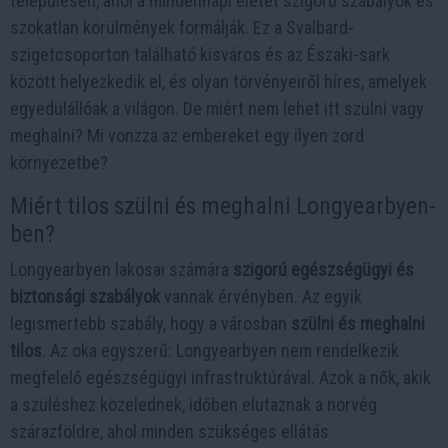
településén, ahol a mindennapi életet szigorú szabályok és
szokatlan körülmények formálják. Ez a Svalbard-
szigetcsoporton található kisváros és az Északi-sark
között helyezkedik el, és olyan törvényeiről híres, amelyek
egyedülállóak a világon. De miért nem lehet itt szülni vagy
meghalni? Mi vonzza az embereket egy ilyen zord
környezetbe?
Miért tilos szülni és meghalni Longyearbyen-
ben?
Longyearbyen lakosai számára
szigorú egészségügyi és
biztonsági szabályok
vannak érvényben. Az egyik
legismertebb szabály, hogy a városban
szülni és meghalni
tilos
. Az oka egyszerű: Longyearbyen nem rendelkezik
megfelelő egészségügyi infrastruktúrával. Azok a nők, akik
a szüléshez közelednek, időben elutaznak a norvég
szárazföldre, ahol minden szükséges ellátás