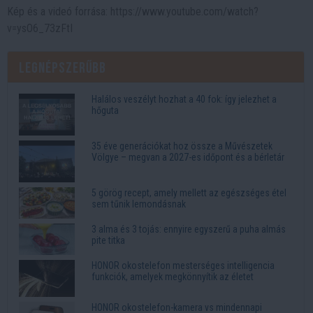
Kép és a videó forrása: https://www.youtube.com/watch?
v=ysO6_73zFtI
Legnépszerűbb
Halálos veszélyt hozhat a 40 fok: így jelezhet a
hőguta
35 éve generációkat hoz össze a Művészetek
Völgye – megvan a 2027-es időpont és a bérletár
5 görög recept, amely mellett az egészséges étel
sem tűnik lemondásnak
3 alma és 3 tojás: ennyire egyszerű a puha almás
pite titka
HONOR okostelefon mesterséges intelligencia
funkciók, amelyek megkönnyítik az életet
HONOR okostelefon-kamera vs mindennapi