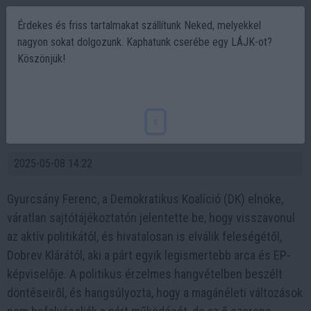
Érdekes és friss tartalmakat szállítunk Neked, melyekkel
nagyon sokat dolgozunk. Kaphatunk cserébe egy LÁJK-ot?
Köszönjük!
A nap egyik híre: Gyurcsány Ferenc
visszavonul a politikától és elválik Dobrev
x
Klárától
2025-05-08 14:22
Gyurcsány Ferenc, a Demokratikus Koalíció (DK) elnöke,
váratlan sajtótájékoztatón jelentette be, hogy visszavonul
az aktív politikától, és hivatalosan is elválik feleségétől,
Dobrev Klárától, aki a párt egyik legismertebb arca és EP-
képviselője. A politikus érzelmes hangvételben beszélt
döntéseiről, és hangsúlyozta, hogy a magánéleti változások