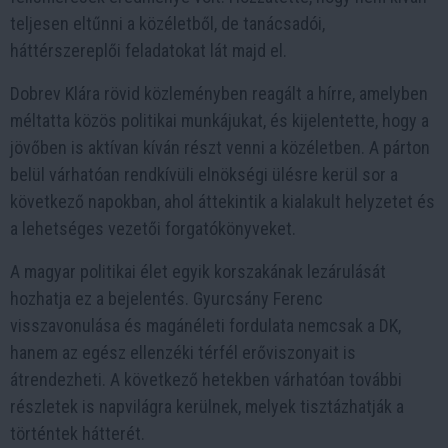
teljesen eltűnni a közéletből, de tanácsadói,
háttérszereplői feladatokat lát majd el.
Dobrev Klára rövid közleményben reagált a hírre, amelyben
méltatta közös politikai munkájukat, és kijelentette, hogy a
jövőben is aktívan kíván részt venni a közéletben. A párton
belül várhatóan rendkívüli elnökségi ülésre kerül sor a
következő napokban, ahol áttekintik a kialakult helyzetet és
a lehetséges vezetői forgatókönyveket.
A magyar politikai élet egyik korszakának lezárulását
hozhatja ez a bejelentés. Gyurcsány Ferenc
visszavonulása és magánéleti fordulata nemcsak a DK,
hanem az egész ellenzéki térfél erőviszonyait is
átrendezheti. A következő hetekben várhatóan további
részletek is napvilágra kerülnek, melyek tisztázhatják a
történtek hátterét.