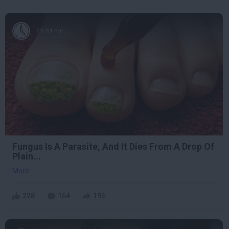
7 h 51 min
Fungus Is A Parasite, And It Dies From A Drop Of
Plain...
More
228
164
193