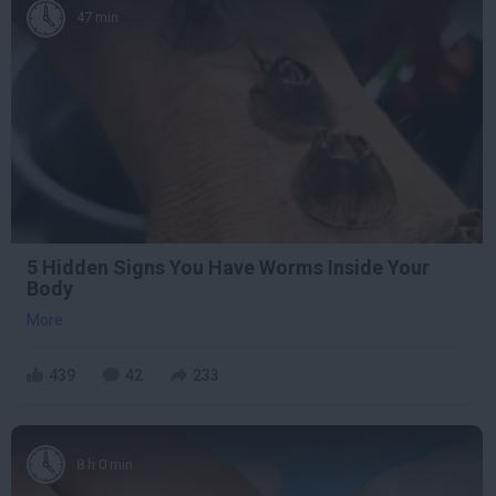
47 min
5 Hidden Signs You Have Worms Inside Your
Body
More
439
42
233
8 h 0 min