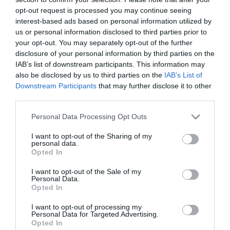
opt-out request is processed you may continue seeing
interest-based ads based on personal information utilized by
us or personal information disclosed to third parties prior to
your opt-out. You may separately opt-out of the further
disclosure of your personal information by third parties on the
IAB’s list of downstream participants. This information may
also be disclosed by us to third parties on the
IAB’s List of
This Simple Trick Removes All Parasites From
Downstream Participants
that may further disclose it to other
Your Body!
third parties.
More
Please note that this website/app uses one or more Google
Personal Data Processing Opt Outs
services and may gather and store information including but
256
99
321
not limited to your visit or usage behaviour. You may click to
I want to opt-out of the Sharing of my
personal data.
grant or deny consent to Google and its third-party tags to
Opted In
use your data for below specified purposes in below Google
consent section.
8 h 33 min
I want to opt-out of the Sale of my
Personal Data.
Opted In
I want to opt-out of processing my
Personal Data for Targeted Advertising.
Opted In