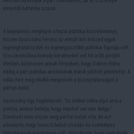
nem befolyásolják a párt működését, de az ő szerepe
innentől háttérbe szorul.
A bejelentés meglepte a hazai politikai közvéleményt,
hiszen Gyurcsány Ferenc az elmúlt két évtized egyik
legmeghatározóbb és legmegosztóbb politikai figurája volt.
Visszavonulása komoly kérdéseket vet fel a DK jövőjét
illetően, különösen annak fényében, hogy Dobrev Klára
eddig a párt politikai arculatának másik pillérét jelentette. A
válás híre még inkább megnöveli a bizonytalanságot a
párton belül.
Gyurcsány úgy fogalmazott: "Az ember néha eljut arra a
pontra, amikor belátja, hogy máshol van már dolga."
Döntését nem előzte meg párton belüli vita, de azt
elismerte, hogy hosszú belső vívódás és személyes
felismerések eredménye volt. Hozzátette, hogy nem kíván