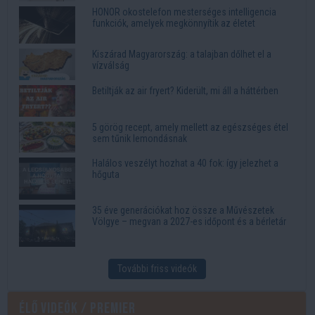
HONOR okostelefon mesterséges intelligencia
funkciók, amelyek megkönnyítik az életet
Kiszárad Magyarország: a talajban dőlhet el a
vízválság
Betiltják az air fryert? Kiderült, mi áll a háttérben
5 görög recept, amely mellett az egészséges étel
sem tűnik lemondásnak
Halálos veszélyt hozhat a 40 fok: így jelezhet a
hőguta
35 éve generációkat hoz össze a Művészetek
Völgye – megvan a 2027-es időpont és a bérletár
További friss videók
Élő videók / Premier