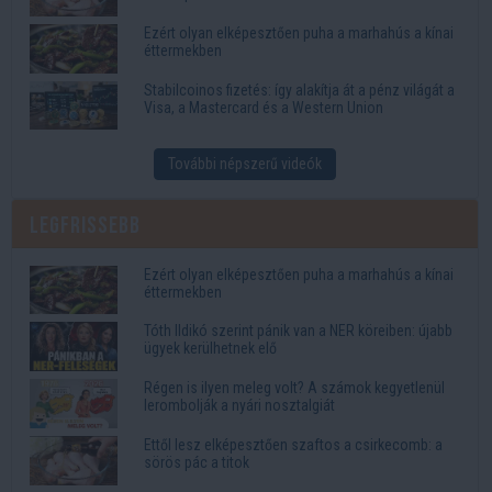
Ezért olyan elképesztően puha a marhahús a kínai
éttermekben
Stabilcoinos fizetés: így alakítja át a pénz világát a
Visa, a Mastercard és a Western Union
További népszerű videók
Legfrissebb
Ezért olyan elképesztően puha a marhahús a kínai
éttermekben
Tóth Ildikó szerint pánik van a NER köreiben: újabb
ügyek kerülhetnek elő
Régen is ilyen meleg volt? A számok kegyetlenül
lerombolják a nyári nosztalgiát
Ettől lesz elképesztően szaftos a csirkecomb: a
sörös pác a titok