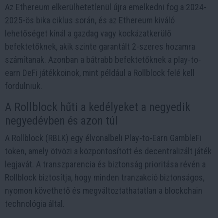
Az Ethereum elkerülhetetlenül újra emelkedni fog a 2024-
2025-ös bika ciklus során, és az Ethereum kiváló
lehetőséget kínál a gazdag vagy kockázatkerülő
befektetőknek, akik szinte garantált 2-szeres hozamra
számítanak. Azonban a bátrabb befektetőknek a play-to-
earn DeFi játékkoinok, mint például a Rollblock felé kell
fordulniuk.
A Rollblock hűti a kedélyeket a negyedik
negyedévben és azon túl
A Rollblock (RBLK) egy élvonalbeli Play-to-Earn GambleFi
token, amely ötvözi a központosított és decentralizált játék
legjavát. A transzparencia és biztonság prioritása révén a
Rollblock biztosítja, hogy minden tranzakció biztonságos,
nyomon követhető és megváltoztathatatlan a blockchain
technológia által.