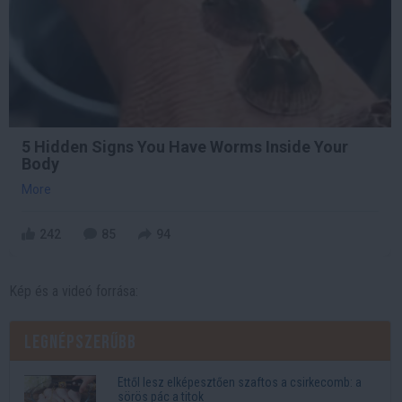
5 Hidden Signs You Have Worms Inside Your
Body
More
242
85
94
Kép és a videó forrása:
Legnépszerűbb
Ettől lesz elképesztően szaftos a csirkecomb: a
sörös pác a titok