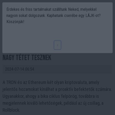
Érdekes és friss tartalmakat szállítunk Neked, melyekkel
nagyon sokat dolgozunk. Kaphatunk cserébe egy LÁJK-ot?
Köszönjük!
A TRON (TRX) alapítója, Justin Sun 5 millió
dollár értékben vásárol Ethereumot (ETH);
x
Íme egy új altcoin, amelyre a befektetők is
nagy tétet tesznek
2024-07-14 06:54
A TRON és az Ethereum két olyan kriptovaluta, amely
jelentős hozamokat kínálhat a proaktív befektetők számára.
Ugyanakkor, ahogy a bika ciklus felpörög, továbbra is
megjelennek kiváló lehetőségek, például az új csillag, a
Rollblock.