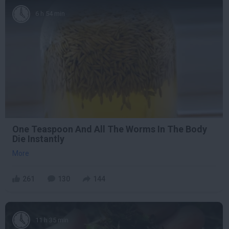
6 h 54 min
One Teaspoon And All The Worms In The Body
Die Instantly
More
261
130
144
11 h 35 min