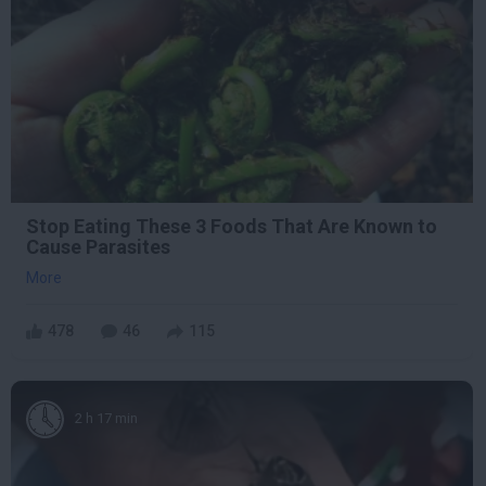
Stop Eating These 3 Foods That Are Known to
Cause Parasites
More
478
46
115
2 h 17 min