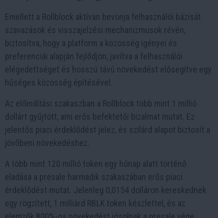
Emellett a Rollblock aktívan bevonja felhasználói bázisát
szavazások és visszajelzési mechanizmusok révén,
biztosítva, hogy a platform a közösség igényei és
preferenciái alapján fejlődjön, javítva a felhasználói
elégedettséget és hosszú távú növekedést elősegítve egy
hűséges közösség építésével.
Az előindítási szakaszban a Rollblock több mint 1 millió
dollárt gyűjtött, ami erős befektetői bizalmat mutat. Ez
jelentős piaci érdeklődést jelez, és szilárd alapot biztosít a
jövőbeni növekedéshez.
A több mint 120 millió token egy hónap alatt történő
eladása a presale harmadik szakaszában erős piaci
érdeklődést mutat. Jelenleg 0,0154 dolláron kereskednek
egy rögzített, 1 milliárd RBLK token készlettel, és az
elemzők 800%-os növekedést jósolnak a presale vége