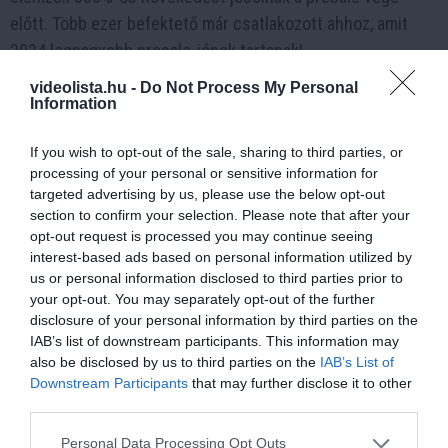
előtt. Több ezer befektető már csatlakozott ahhoz, amit
2024 legnagyobb presale-jének tartanak!
videolista.hu -
Do Not Process My Personal
Fedezd fel a Rollblock (RBLK) presale
Information
izgalmas lehetőségeit még ma!
If you wish to opt-out of the sale, sharing to third parties, or
Weboldal:
https://presale.rollblock.io/
processing of your personal or sensitive information for
Socials:
https://linktr.ee/rollblock
targeted advertising by us, please use the below opt-out
section to confirm your selection. Please note that after your
A fenti írás egy vendégtartalom így annak tartalmáért a
opt-out request is processed you may continue seeing
interest-based ads based on personal information utilized by
Videolista.hu semminemű felelősséget nem vállal.
us or personal information disclosed to third parties prior to
A megjelenített információk nem minősíthetők befektetési
your opt-out. You may separately opt-out of the further
tanácsadásnak, befektetési ajánlásnak, értékpapír /
disclosure of your personal information by third parties on the
IAB’s list of downstream participants. This information may
kriptovaluta / token / ICO stb. jegyzésére, vételére,
also be disclosed by us to third parties on the
IAB’s List of
eladására vonatkozó felhívásnak, azok kizárólag
Downstream Participants
that may further disclose it to other
tájékoztatásul szolgálnak. Minden befektetés esetében
third parties.
kiemelten fontos az azt megalapozó információk és
Please note that this website/app uses one or more Google
Personal Data Processing Opt Outs