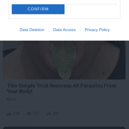
CONFIRM
4 h 25 min
Data Deletion
Data Access
Privacy Policy
This Simple Trick Removes All Parasites From
Your Body!
More
226
157
351