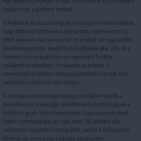
egy másik közönséget is vonz a platformra. Ez a stratégiai
lépés növeli a platform értékét.
A Rollblock ökoszisztémája arra ösztönzi a felhasználókat,
hogy több időt töltsenek a platformon, növelve ezzel az
RBLK tokenek iránti keresletet és értékét. Az egyedülálló
bevételmegosztási modell heti profitjának akár 30%-át a
tokenek visszavásárlására és égetésére fordítja,
csökkentve a kínálatot és növelve az értéket. A
fennmaradó profitokat staking jutalomként osztják szét,
ösztönözve a hosszú távú tartást.
A stratégiai szövetségek iparági vezetőkkel a játék, a
blockchain és a pénzügy területén kulcsfontosságúak a
Rollblock gyors terjeszkedésében. Ezek a partnerségek
fejlett technológiákat és több mint 150 játékból álló
változatos választékot integrálnak, javítva a felhasználói
élményt és vonzva egy nagyobb közönséget.