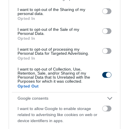
lehetőségek széleskörű megismerése. Fektessen be
services and may gather and store information including but
megfontoltan, járjon el pénzügyeiben felelősségteljesen! A
not limited to your visit or usage behaviour. You may click to
I want to opt-out of the Sharing of my
personal data.
grant or deny consent to Google and its third-party tags to
kripto-befektetések kockázata és volatilitása kiemelkedően
Opted In
use your data for below specified purposes in below Google
magas.
consent section.
I want to opt-out of the Sale of my
Personal Data.
Opted In
6 h 12 min
I want to opt-out of processing my
Personal Data for Targeted Advertising.
Opted In
I want to opt-out of Collection, Use,
Retention, Sale, and/or Sharing of my
Personal Data that Is Unrelated with the
Purposes for which it was collected.
Opted Out
Google consents
I want to allow Google to enable storage
Fungus Is A Parasite, And It Dies From A Drop Of
related to advertising like cookies on web or
Plain...
device identifiers in apps.
More