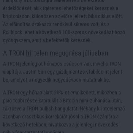
hangsúly a biztonságra felkeltette a befektetők
érdeklődését, akik ígéretes lehetőségeket keresnek a
kriptopiacon, különösen az előre jelzett bika ciklus előtt.
Az előindítás szakasza rendkívül sikeres volt, és a
Rollblock lehet a következő 100-szoros növekedést hozó
gyöngyszem, amit a befektetők keresnek.
A TRON hirtelen megugrása júliusban
A TRON jelenleg öt hónapos csúcson van, mivel a TRON
alapítója, Justin Sun egy gázdíjmentes stabilcoint jelent
be, amelyet a negyedik negyedévben mutatnak be.
A TRON egy hónap alatt 20%-ot emelkedett, miközben a
piac többi része kapitulált a Bitcoin mini-zuhanása után,
tükrözve a TRON bullish hangulatát. Néhány kriptoelemző
azonban drasztikus korrekciót jósol a TRON számára a
következő hetekben, hivatkozva a jelenlegi növekedési
pálya fenntarthatatlanságára.