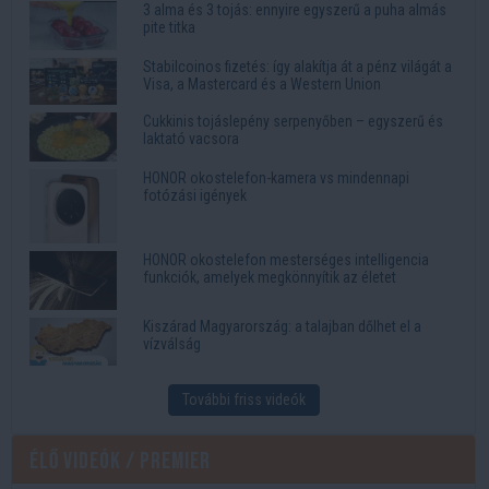
3 alma és 3 tojás: ennyire egyszerű a puha almás
pite titka
Stabilcoinos fizetés: így alakítja át a pénz világát a
Visa, a Mastercard és a Western Union
Cukkinis tojáslepény serpenyőben – egyszerű és
laktató vacsora
HONOR okostelefon-kamera vs mindennapi
fotózási igények
HONOR okostelefon mesterséges intelligencia
funkciók, amelyek megkönnyítik az életet
Kiszárad Magyarország: a talajban dőlhet el a
vízválság
További friss videók
Élő videók / Premier