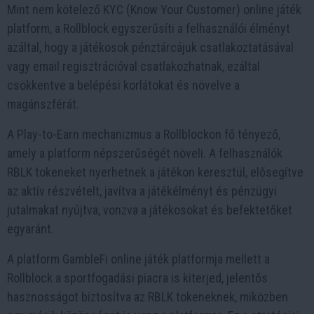
Mint nem kötelező KYC (Know Your Customer) online játék
platform, a Rollblock egyszerűsíti a felhasználói élményt
azáltal, hogy a játékosok pénztárcájuk csatlakoztatásával
vagy email regisztrációval csatlakozhatnak, ezáltal
csökkentve a belépési korlátokat és növelve a
magánszférát.
A Play-to-Earn mechanizmus a Rollblockon fő tényező,
amely a platform népszerűségét növeli. A felhasználók
RBLK tokeneket nyerhetnek a játékon keresztül, elősegítve
az aktív részvételt, javítva a játékélményt és pénzügyi
jutalmakat nyújtva, vonzva a játékosokat és befektetőket
egyaránt.
A platform GambleFi online játék platformja mellett a
Rollblock a sportfogadási piacra is kiterjed, jelentős
hasznosságot biztosítva az RBLK tokeneknek, miközben