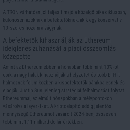
A TRON várhatóan jól teljesít majd a közelgő bika ciklusban,
különösen azoknak a befektetőknek, akik egy konzervatív
10-szeres hozamra vágynak.
A befektetők kihasználják az Ethereum
ideiglenes zuhanását a piaci összeomlás
közepette
Amint az Ethereum ebben a hónapban több mint 10%-ot
esik, a nagy halak kihasználják a helyzetet és több ETH-t
halmoznak fel, miközben a kisbefektetők pánikba esnek és
eladják. Justin Sun jelenleg stratégiai felhalmozást folytat
Ethereummal, az elmúlt hónapokban a mélypontokon
vásárolva a layer-1-et. A kriptoalapító eddig jelentős
mennyiségű Ethereumot vásárolt 2024-ben, összesen
több mint 1,11 milliárd dollár értékben.