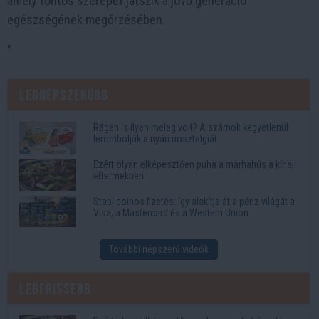
amely fontos szerepet játszik a jövő generáció
egészségének megőrzésében.
"
Legnépszerűbb
Régen is ilyen meleg volt? A számok kegyetlenül
lerombolják a nyári nosztalgiát
Ezért olyan elképesztően puha a marhahús a kínai
éttermekben
Stabilcoinos fizetés: így alakítja át a pénz világát a
Visa, a Mastercard és a Western Union
További népszerű videók
Legfrissebb