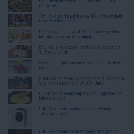
Ezért olyan elképesztően puha a marhahús a kínai
éttermekben
Tóth Ildikó szerint pánik van a NER köreiben: újabb
ügyek kerülhetnek elő
Régen is ilyen meleg volt? A számok kegyetlenül
lerombolják a nyári nosztalgiát
Ettől lesz elképesztően szaftos a csirkecomb: a
sörös pác a titok
3 alma és 3 tojás: ennyire egyszerű a puha almás
pite titka
Stabilcoinos fizetés: így alakítja át a pénz világát a
Visa, a Mastercard és a Western Union
Cukkinis tojáslepény serpenyőben – egyszerű és
laktató vacsora
HONOR okostelefon-kamera vs mindennapi
fotózási igények
HONOR okostelefon mesterséges intelligencia