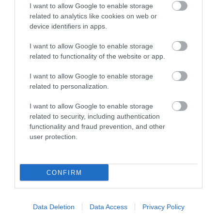
I want to allow Google to enable storage
related to analytics like cookies on web or
1 h 13 min
device identifiers in apps.
I want to allow Google to enable storage
related to functionality of the website or app.
I want to allow Google to enable storage
related to personalization.
I want to allow Google to enable storage
related to security, including authentication
functionality and fraud prevention, and other
5 Hidden Signs You Have Worms Inside Your
user protection.
Body
More
CONFIRM
491
100
347
Data Deletion
Data Access
Privacy Policy