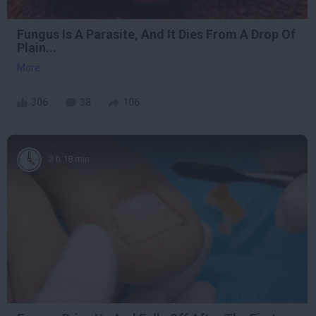
Fungus Is A Parasite, And It Dies From A Drop Of
Plain...
More
306
38
106
3 h 18 min