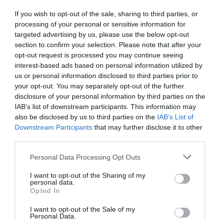
More
If you wish to opt-out of the sale, sharing to third parties, or
processing of your personal or sensitive information for
378
144
219
targeted advertising by us, please use the below opt-out
section to confirm your selection. Please note that after your
opt-out request is processed you may continue seeing
interest-based ads based on personal information utilized by
11 h 27 min
us or personal information disclosed to third parties prior to
your opt-out. You may separately opt-out of the further
disclosure of your personal information by third parties on the
IAB’s list of downstream participants. This information may
also be disclosed by us to third parties on the
IAB’s List of
Downstream Participants
that may further disclose it to other
third parties.
Please note that this website/app uses one or more Google
Personal Data Processing Opt Outs
services and may gather and store information including but
not limited to your visit or usage behaviour. You may click to
I want to opt-out of the Sharing of my
One Teaspoon And All The Worms In The Body
personal data.
grant or deny consent to Google and its third-party tags to
Die Instantly
Opted In
use your data for below specified purposes in below Google
More
consent section.
I want to opt-out of the Sale of my
Personal Data.