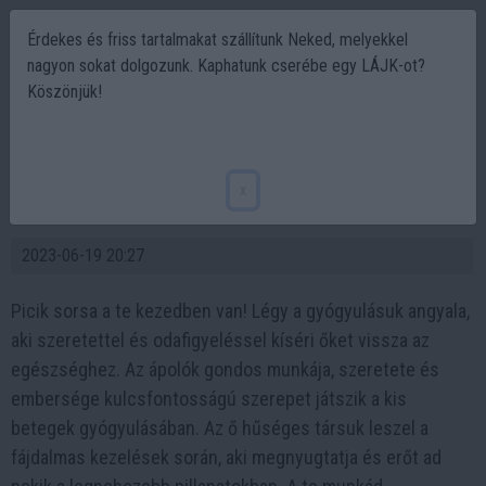
Érdekes és friss tartalmakat szállítunk Neked, melyekkel
nagyon sokat dolgozunk. Kaphatunk cserébe egy LÁJK-ot?
Köszönjük!
A védőnő azt hitte, senki nem látja, de a
gyerek anyja lefotózta, hogy mindenki
x
tudja az igazat!
2023-06-19 20:27
Picik sorsa a te kezedben van! Légy a gyógyulásuk angyala,
aki szeretettel és odafigyeléssel kíséri őket vissza az
egészséghez. Az ápolók gondos munkája, szeretete és
embersége kulcsfontosságú szerepet játszik a kis
betegek gyógyulásában. Az ő hűséges társuk leszel a
fájdalmas kezelések során, aki megnyugtatja és erőt ad