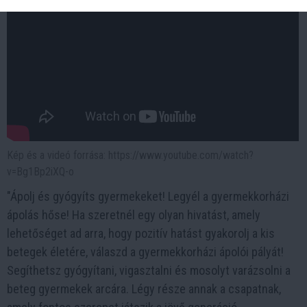
Kép és a videó forrása: https://www.youtube.com/watch?
v=Bg1Bp2iXQ-o
"Ápolj és gyógyíts gyermekeket! Legyél a gyermekkorházi
ápolás hőse! Ha szeretnél egy olyan hivatást, amely
lehetőséget ad arra, hogy pozitív hatást gyakorolj a kis
betegek életére, válaszd a gyermekkorházi ápolói pályát!
Segíthetsz gyógyítani, vigasztalni és mosolyt varázsolni a
beteg gyermekek arcára. Légy része annak a csapatnak,