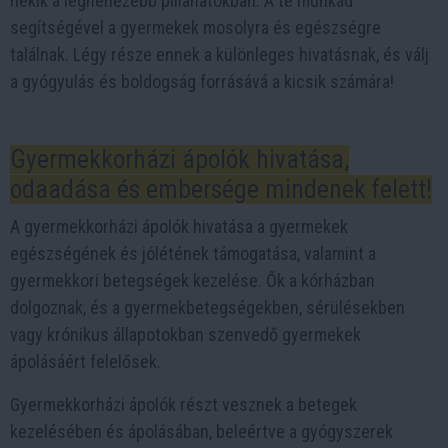
nekik a legnehezebb pillanatokban. A te munkád
segítségével a gyermekek mosolyra és egészségre
találnak. Légy része ennek a különleges hivatásnak, és válj
a gyógyulás és boldogság forrásává a kicsik számára!
Gyermekkorházi ápolók hivatása,
odaadása és embersége mindenek felett!
A gyermekkorházi ápolók hivatása a gyermekek
egészségének és jólétének támogatása, valamint a
gyermekkori betegségek kezelése. Ők a kórházban
dolgoznak, és a gyermekbetegségekben, sérülésekben
vagy krónikus állapotokban szenvedő gyermekek
ápolásáért felelősek.
Gyermekkorházi ápolók részt vesznek a betegek
kezelésében és ápolásában, beleértve a gyógyszerek