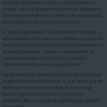
beadását, a kötszerek cseréjét, a sebek kezelését és a
betegek vitalitásának figyelemmel kísérését. Segítenek a
gyermekeknek megérteni a kezeléseket és megnyugtatják
őket a fájdalmas vagy ijesztő eljárások során.
Az ápolók a gyermekek és a családok fontos támogatói is.
Kommunikálnak a betegekkel és a szülőkkel, hogy segítsék
őket megérteni a diagnózist, a kezelési lehetőségeket és a
gyógyulási folyamatot. Segítenek a gyermekeknek és
családjaiknak megbirkózni az érzelmi és mentális
kihívásokkal, amelyek a betegséggel járhatnak.
Egy gyermekkorházi ápolónak empatikusnak, türelmesnek
és gyermekszeretőnek kell lennie. Az ilyen ápolók gyakran
dolgoznak stresszes környezetben, és fontos, hogy
képesek legyenek megnyugtatni és támogatni a
gyerekeket, akik szoronghatnak vagy félhetnek a kórházi
környezettől.