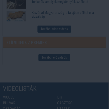
funkciók, amelyek megkönnyítik az életet
Kiszárad Magyarország: a talajban dőlhet el a
vízválság
További friss videók
Élő videók / Premier
További élő videók
VIDEOLISTÁK
VICCES
DIY
BULVÁR
GASZTRO
GAZDASÁG
UTAZÁS