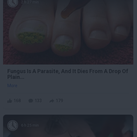
2 h 27 min
Fungus Is A Parasite, And It Dies From A Drop Of
Plain...
More
168
133
179
6 h 25 min