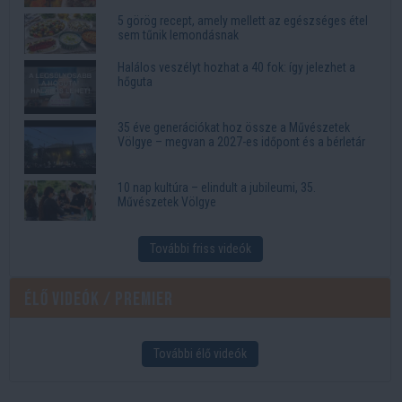
5 görög recept, amely mellett az egészséges étel
sem tűnik lemondásnak
Halálos veszélyt hozhat a 40 fok: így jelezhet a
hőguta
35 éve generációkat hoz össze a Művészetek
Völgye – megvan a 2027-es időpont és a bérletár
10 nap kultúra – elindult a jubileumi, 35.
Művészetek Völgye
További friss videók
Élő videók / Premier
További élő videók