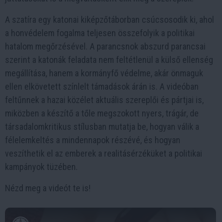
A szatíra egy katonai kiképzőtáborban csúcsosodik ki, ahol
a honvédelem fogalma teljesen összefolyik a politikai
hatalom megőrzésével. A parancsnok abszurd parancsai
szerint a katonák feladata nem feltétlenül a külső ellenség
megállítása, hanem a kormányfő védelme, akár önmaguk
ellen elkövetett színlelt támadások árán is. A videóban
feltűnnek a hazai közélet aktuális szereplői és pártjai is,
miközben a készítő a tőle megszokott nyers, trágár, de
társadalomkritikus stílusban mutatja be, hogyan válik a
félelemkeltés a mindennapok részévé, és hogyan
veszíthetik el az emberek a realitásérzéküket a politikai
kampányok tüzében.
Nézd meg a videót te is!