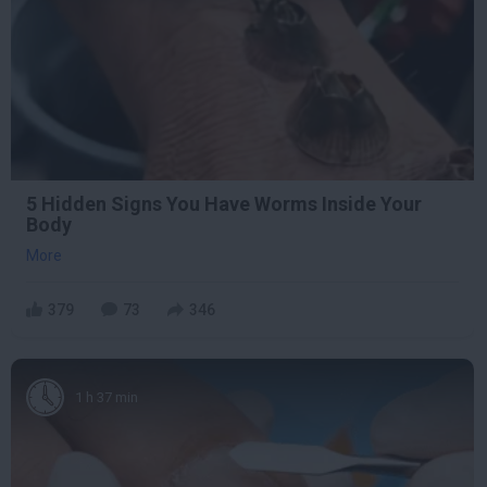
5 Hidden Signs You Have Worms Inside Your
Body
More
379
73
346
1 h 37 min