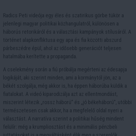
Radics Peti videója egy éles és szatirikus görbe tükör a
jelenlegi magyar politikai közhangulatról, különösen a
háborús retorikáról és a választási kampányok stílusáról. A
történet alapkonfliktusa egy apa és fia közötti abszurd
párbeszédre épül, ahol az idősebb generációt teljesen
hatalmába kerítette a propaganda.
A cselekmény során a fiú próbálja megérteni az édesapja
logikáját, aki szerint minden, ami a kormánytól jön, az a
békét szolgálja, még akkor is, ha éppen háborúba küldik a
fiatalokat. A videó kiparodizálja azt az ellentmondást,
miszerint létezik „rossz háború” és „jó békeháború”, utóbbi
természetesen csak akkor, ha a megfelelő oldal nyeri a
választást. A narratíva szerint a politikai hűség mindent
felülír: még a krumpliosztást és a minimális pénzbeli
juttatásokat is a megváltásként élik meg a szereplők.