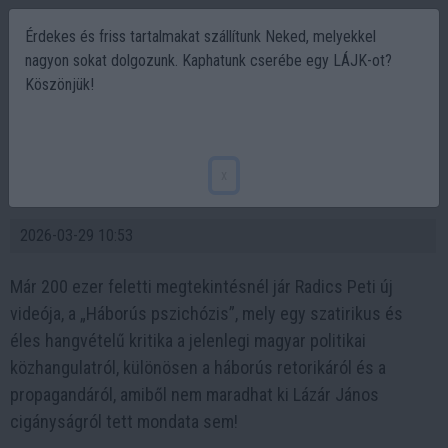
Érdekes és friss tartalmakat szállítunk Neked, melyekkel
nagyon sokat dolgozunk. Kaphatunk cserébe egy LÁJK-ot?
Köszönjük!
És ha Rob Schneider. a Tökalsőból azt
mondja, az komoly! Háborús pszichózis és a
x
propaganda Radics Petinél
2026-03-29 10:53
Már 200 ezer feletti megtekintésnél jár Radics Peti új
videója, a „Háborús pszichózis”, mely egy szatirikus és
éles hangvételű kritika a jelenlegi magyar politikai
közhangulatról, különösen a háborús retorikáról és a
propagandáról, amiből nem maradhat ki Lázár János
cigányságról tett mondata sem!