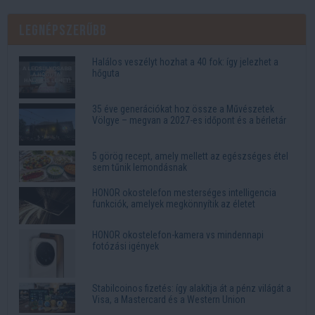
Legnépszerűbb
Halálos veszélyt hozhat a 40 fok: így jelezhet a
hőguta
35 éve generációkat hoz össze a Művészetek
Völgye – megvan a 2027-es időpont és a bérletár
5 görög recept, amely mellett az egészséges étel
sem tűnik lemondásnak
HONOR okostelefon mesterséges intelligencia
funkciók, amelyek megkönnyítik az életet
HONOR okostelefon-kamera vs mindennapi
fotózási igények
Stabilcoinos fizetés: így alakítja át a pénz világát a
Visa, a Mastercard és a Western Union