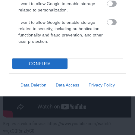
One Teaspoon And All The Worms In The Body
I want to allow Google to enable storage
Die Instantly
related to personalization.
More
I want to allow Google to enable storage
related to security, including authentication
445
148
284
functionality and fraud prevention, and other
user protection.
CONFIRM
Data Deletion
Data Access
Privacy Policy
Kép és a videó forrása: https://www.youtube.com/watch?
v=gxGQRmzIyG0