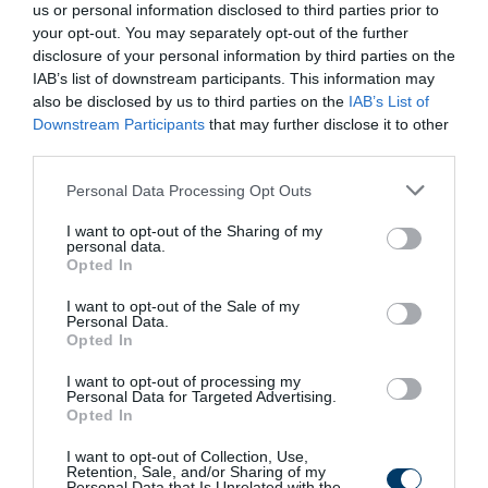
us or personal information disclosed to third parties prior to
your opt-out. You may separately opt-out of the further
disclosure of your personal information by third parties on the
IAB’s list of downstream participants. This information may
also be disclosed by us to third parties on the
IAB’s List of
Stop Eating These 3 Foods That Are Known to
Downstream Participants
that may further disclose it to other
Cause Parasites
third parties.
More
Please note that this website/app uses one or more Google
Personal Data Processing Opt Outs
services and may gather and store information including but
297
111
105
not limited to your visit or usage behaviour. You may click to
I want to opt-out of the Sharing of my
personal data.
grant or deny consent to Google and its third-party tags to
Opted In
use your data for below specified purposes in below Google
consent section.
5 h 31 min
I want to opt-out of the Sale of my
Personal Data.
Opted In
I want to opt-out of processing my
Personal Data for Targeted Advertising.
Opted In
I want to opt-out of Collection, Use,
Retention, Sale, and/or Sharing of my
Personal Data that Is Unrelated with the