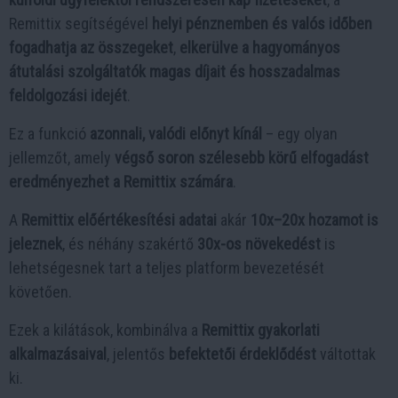
Remittix segítségével
helyi pénznemben és valós időben
fogadhatja az összegeket
,
elkerülve a hagyományos
átutalási szolgáltatók magas díjait és hosszadalmas
feldolgozási idejét
.
Ez a funkció
azonnali, valódi előnyt kínál
– egy olyan
jellemzőt, amely
végső soron szélesebb körű elfogadást
eredményezhet a Remittix számára
.
A
Remittix előértékesítési adatai
akár
10x–20x hozamot is
jeleznek
, és néhány szakértő
30x-os növekedést
is
lehetségesnek tart a teljes platform bevezetését
követően.
Ezek a kilátások, kombinálva a
Remittix gyakorlati
alkalmazásaival
, jelentős
befektetői érdeklődést
váltottak
ki.