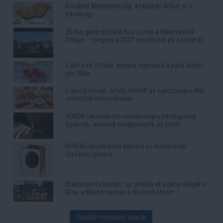
Kiszárad Magyarország: a talajban dőlhet el a
vízválság
35 éve generációkat hoz össze a Művészetek
Völgye – megvan a 2027-es időpont és a bérletár
3 alma és 3 tojás: ennyire egyszerű a puha almás
pite titka
5 görög recept, amely mellett az egészséges étel
sem tűnik lemondásnak
HONOR okostelefon mesterséges intelligencia
funkciók, amelyek megkönnyítik az életet
HONOR okostelefon-kamera vs mindennapi
fotózási igények
Stabilcoinos fizetés: így alakítja át a pénz világát a
Visa, a Mastercard és a Western Union
További népszerű videók