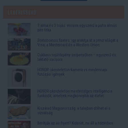
Legfrissebb
3 alma és 3 tojás: ennyire egyszerű a puha almás
pite titka
Stabilcoinos fizetés: így alakítja át a pénz világát a
Visa, a Mastercard és a Western Union
Cukkinis tojáslepény serpenyőben – egyszerű és
laktató vacsora
HONOR okostelefon-kamera vs mindennapi
fotózási igények
HONOR okostelefon mesterséges intelligencia
funkciók, amelyek megkönnyítik az életet
Kiszárad Magyarország: a talajban dőlhet el a
vízválság
Betiltják az air fryert? Kiderült, mi áll a háttérben