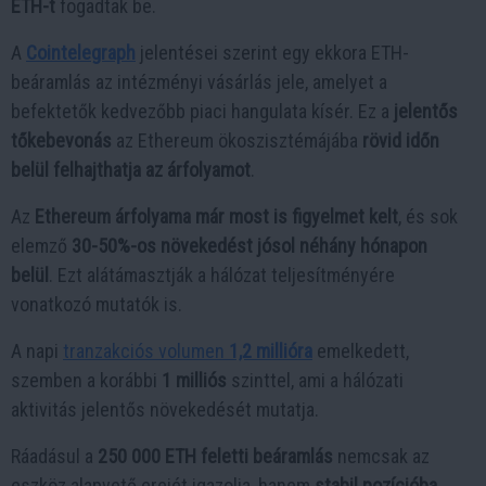
ETH-t
fogadtak be.
A
Cointelegraph
jelentései szerint egy ekkora ETH-
beáramlás az intézményi vásárlás jele, amelyet a
befektetők kedvezőbb piaci hangulata kísér. Ez a
jelentős
tőkebevonás
az Ethereum ökoszisztémájába
rövid időn
belül felhajthatja az árfolyamot
.
Az
Ethereum árfolyama már most is figyelmet kelt
, és sok
elemző
30-50%-os növekedést jósol néhány hónapon
belül
. Ezt alátámasztják a hálózat teljesítményére
vonatkozó mutatók is.
A napi
tranzakciós volumen
1,2 millióra
emelkedett,
szemben a korábbi
1 milliós
szinttel, ami a hálózati
aktivitás jelentős növekedését mutatja.
Ráadásul a
250 000 ETH feletti beáramlás
nemcsak az
eszköz alapvető erejét igazolja, hanem
stabil pozícióba