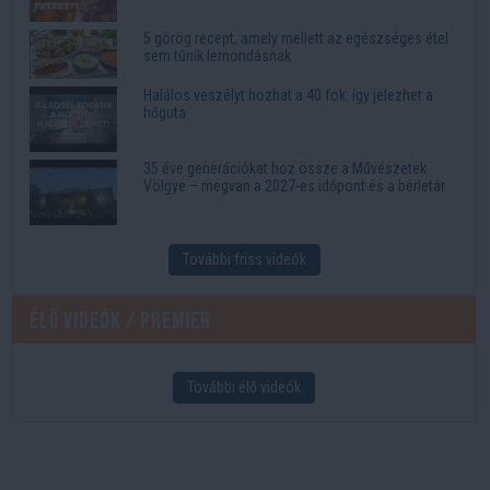
5 görög recept, amely mellett az egészséges étel
sem tűnik lemondásnak
Halálos veszélyt hozhat a 40 fok: így jelezhet a
hőguta
35 éve generációkat hoz össze a Művészetek
Völgye – megvan a 2027-es időpont és a bérletár
További friss videók
Élő videók / Premier
További élő videók