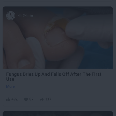
4 h 34 min
Fungus Dries Up And Falls Off After The First
Use
More
492
87
137