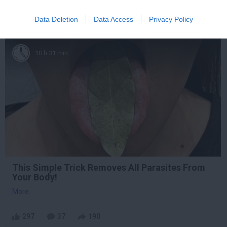
275
159
114
Data Deletion
Data Access
Privacy Policy
10 h 31 min
This Simple Trick Removes All Parasites From
Your Body!
More
297
37
190