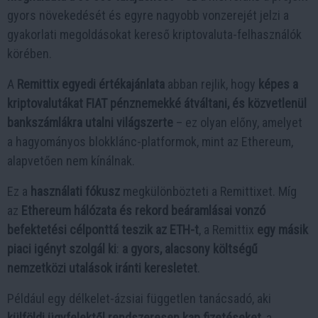
gyors növekedését és egyre nagyobb vonzerejét jelzi a
gyakorlati megoldásokat kereső kriptovaluta-felhasználók
körében.
A
Remittix egyedi értékajánlata
abban rejlik, hogy
képes a
kriptovalutákat FIAT pénznemekké átváltani, és közvetlenül
bankszámlákra utalni világszerte
– ez olyan előny, amelyet
a hagyományos blokklánc-platformok, mint az Ethereum,
alapvetően nem kínálnak.
Ez a
használati fókusz
megkülönbözteti a Remittixet. Míg
az
Ethereum hálózata és rekord beáramlásai vonzó
befektetési célponttá teszik az ETH-t
, a Remittix
egy másik
piaci igényt szolgál ki
:
a gyors, alacsony költségű
nemzetközi utalások iránti keresletet
.
Például egy délkelet-ázsiai független tanácsadó, aki
külföldi ügyfelektől rendszeresen kap fizetéseket
, a