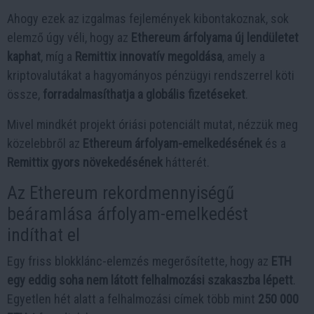
Ahogy ezek az izgalmas fejlemények kibontakoznak, sok
elemző úgy véli, hogy az
Ethereum árfolyama új lendületet
kaphat
, míg a
Remittix innovatív megoldása
, amely a
kriptovalutákat a hagyományos pénzügyi rendszerrel köti
össze,
forradalmasíthatja a globális fizetéseket
.
Mivel mindkét projekt óriási potenciált mutat, nézzük meg
közelebbről az
Ethereum árfolyam-emelkedésének
és a
Remittix gyors növekedésének
hátterét.
Az Ethereum rekordmennyiségű
beáramlása árfolyam-emelkedést
indíthat el
Egy friss blokklánc-elemzés megerősítette, hogy az
ETH
egy eddig soha nem látott felhalmozási szakaszba lépett
.
Egyetlen hét alatt a felhalmozási címek több mint
250 000