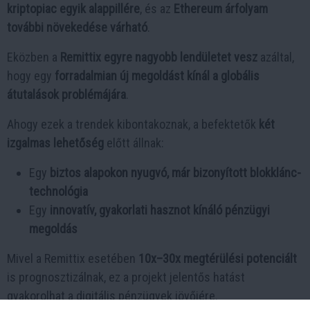
kriptopiac egyik alappillére
, és az
Ethereum árfolyam
további növekedése várható
.
Eközben a
Remittix egyre nagyobb lendületet vesz
azáltal,
hogy egy
forradalmian új megoldást kínál a globális
átutalások problémájára
.
Ahogy ezek a trendek kibontakoznak, a befektetők
két
izgalmas lehetőség
előtt állnak:
Egy
biztos alapokon nyugvó, már bizonyított blokklánc-
technológia
Egy
innovatív, gyakorlati hasznot kínáló pénzügyi
megoldás
Mivel a Remittix esetében
10x–30x megtérülési potenciált
is prognosztizálnak, ez a projekt jelentős hatást
gyakorolhat a digitális pénzügyek jövőjére.