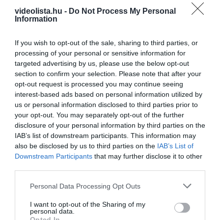
Ha
diverzifikálnád portfóliódat
és egy
nagy
videolista.hu -
Do Not Process My Personal
Information
hozampotenciállal rendelkező projektbe fektetnél
,
a
Remittix a legjobb választás lehet számodra
.
If you wish to opt-out of the sale, sharing to third parties, or
processing of your personal or sensitive information for
Csatlakozz a Remittix (RTX)
targeted advertising by us, please use the below opt-out
előértékesítéséhez és közösségéhez:
section to confirm your selection. Please note that after your
opt-out request is processed you may continue seeing
?
Csatlakozz a Remittix (RTX) előértékesítéséhez
interest-based ads based on personal information utilized by
us or personal information disclosed to third parties prior to
?
Csatlakozz a Remittix (RTX) közösségéhez
your opt-out. You may separately opt-out of the further
disclosure of your personal information by third parties on the
A fenti írás egy vendégtartalom így annak tartalmáért a
IAB’s list of downstream participants. This information may
VideoLista.hu
semminemű felelősséget nem vállal.
also be disclosed by us to third parties on the
IAB’s List of
Downstream Participants
that may further disclose it to other
A megjelenített információk nem minősíthetők befektetési
third parties.
tanácsadásnak, befektetési ajánlásnak, értékpapír /
Please note that this website/app uses one or more Google
kriptovaluta / token / ICO stb. jegyzésére, vételére,
Personal Data Processing Opt Outs
services and may gather and store information including but
eladására vonatkozó felhívásnak, azok kizárólag
not limited to your visit or usage behaviour. You may click to
I want to opt-out of the Sharing of my
tájékoztatásul szolgálnak. Minden befektetés esetében
personal data.
grant or deny consent to Google and its third-party tags to
Opted In