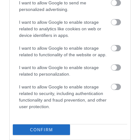
I want to allow Google to send me
More
personalized advertising.
491
111
193
I want to allow Google to enable storage
related to analytics like cookies on web or
device identifiers in apps.
11 h 46 min
I want to allow Google to enable storage
related to functionality of the website or app.
I want to allow Google to enable storage
related to personalization.
I want to allow Google to enable storage
related to security, including authentication
functionality and fraud prevention, and other
user protection.
5 Hidden Signs You Have Worms Inside Your
Body
CONFIRM
More