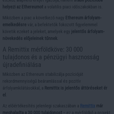
helyezi az Ethereumot
a volatilis piaci időszakokban is.
Miközben a piac a következő nagy
Ethereum árfolyam-
emelkedésre
vár, a befektetők fokozott figyelemmel
követik ezeket a jeleket, amelyek egy
jelentős árfolyam-
növekedés előjeleinek tűnnek
.
A Remittix mérföldköve: 30 000
tulajdonos és a pénzügyi hasznosság
újradefiniálása
Miközben az Ethereum stabilizálja pozícióját
rekordmennyiségű beáramlással és pozitív
árfolyamkilátásokkal, a
Remittix is jelentős áttöréseket ér
el
.
Az előértékesítés jelenlegi szakaszában a
Remittix
már
meghaladta a 30 000 tulajdonost
– ez a mérföldkő a projekt