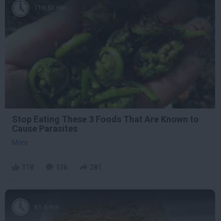
11 h 53 min
Stop Eating These 3 Foods That Are Known to
Cause Parasites
More
318
136
281
8 h 6 min