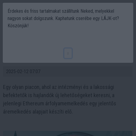
Érdekes és friss tartalmakat szállítunk Neked, melyekkel
nagyon sokat dolgozunk. Kaphatunk cserébe egy LÁJK-ot?
Köszönjük!
Ethereum árfolyamemelkedés várható a
rekord ETH-beáramlás után, a Remittix
x
átlépi a 30 000 tulajdonost
2025-02-12 07:07
Egy olyan piacon, ahol az intézményi és a lakossági
befektetők is hajlandók új lehetőségeket keresni, a
jelenlegi Ethereum árfolyamemelkedés egy jelentős
áremelkedés alapjait készíti elő.