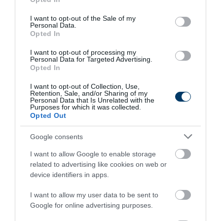
kiemelten fontos az azt megalapozó információk és
use your data for below specified purposes in below Google
consent section.
lehetőségek széleskörű megismerése. Fektessen be
I want to opt-out of the Sale of my
Personal Data.
megfontoltan, járjon el pénzügyeiben felelősségteljesen! A
Opted In
kriptovaluta befektetések kockázata és volatilitása
I want to opt-out of processing my
kiemelkedően magas.
Personal Data for Targeted Advertising.
Opted In
I want to opt-out of Collection, Use,
Retention, Sale, and/or Sharing of my
3 h 34 min
Personal Data that Is Unrelated with the
Purposes for which it was collected.
Opted Out
Google consents
I want to allow Google to enable storage
related to advertising like cookies on web or
device identifiers in apps.
I want to allow my user data to be sent to
Google for online advertising purposes.
Fungus Is A Parasite, And It Dies From A Drop Of
Plain...