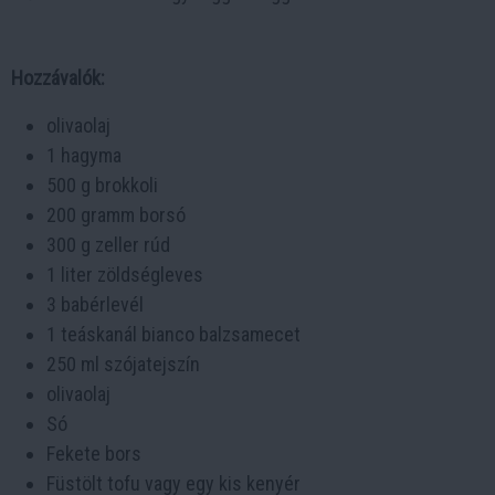
Hozzávalók:
olivaolaj
1 hagyma
500 g brokkoli
200 gramm borsó
300 g zeller rúd
1 liter zöldségleves
3 babérlevél
1 teáskanál bianco balzsamecet
250 ml szójatejszín
olivaolaj
Só
Fekete bors
Füstölt tofu vagy egy kis kenyér