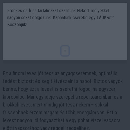
Érdekes és friss tartalmakat szállítunk Neked, melyekkel
nagyon sokat dolgozunk. Kaphatunk cserébe egy LÁJK-ot?
Köszönjük!
Ez a brokkolileves olyan, mint a gyomrom
gyógyszere
x
2023-03-16 20:55
Ez a finom leves jót tesz az anyagcserémnek, optimális
fedést biztosít és segít átvészelni a napot. Biztos vagyok
benne, hogy ezt a levest is szeretni fogod, ha egyszer
kipróbálod. Már egy ideje szerepel a repertoáromban ez a
brokkolileves, mert mindig jót tesz nekem – sokkal
frissebbnek érzem magam és több energiám van! Ezt a
levest nagyon jól fogyaszthatja egy pohár vízzel vacsora
előtti vacsorához vagy reggeli reggelihez.