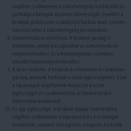
segíthet csökkenteni a cukorbetegség kockázatát és
javíthatja a betegek inzulinérzékenységét. Emellett a
brokkoli glükózszint-szabályozó hatásai miatt szintén
hasznos lehet a cukorbetegség kezelésében.
Immunrendszer erősítése: A brokkoli gazdag C-
vitaminban, amely hozzájárulhat az immunrendszer
megerősítéséhez és a betegségekkel szembeni
ellenálló képesség növeléséhez.
A látás védelme: A brokkoli A-vitaminban és luteinben
gazdag, amelyek fontosak a szem egészségéhez. Ezek
a tápanyagok segíthetnek megőrizni a szem
egészségét és csökkenthetik az életkorral járó
látásromlás kockázatát.
Az agy egészsége: A brokkoli magas foláttartalma
segíthet csökkenteni a depresszió és a szorongás
kockázatát, valamint elősegítheti a kognitív funkciók