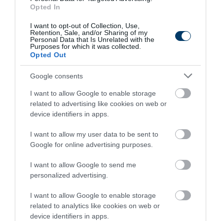
Opted In
I want to opt-out of Collection, Use,
Retention, Sale, and/or Sharing of my
Personal Data that Is Unrelated with the
Purposes for which it was collected.
Fungus Dries Up And Falls Off After The First
Opted Out
Use
Google consents
More
I want to allow Google to enable storage
418
27
282
related to advertising like cookies on web or
device identifiers in apps.
I want to allow my user data to be sent to
8 h 13 min
Google for online advertising purposes.
I want to allow Google to send me
personalized advertising.
I want to allow Google to enable storage
related to analytics like cookies on web or
device identifiers in apps.