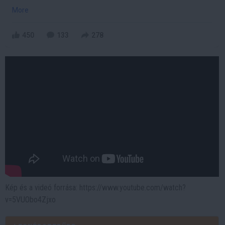
More
450
133
278
Kép és a videó forrása: https://www.youtube.com/watch?
v=5VUObo4Zjxo