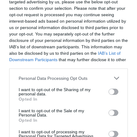
targeted advertising by us, please use the below opt-out
section to confirm your selection. Please note that after your
opt-out request is processed you may continue seeing
interest-based ads based on personal information utilized by
us or personal information disclosed to third parties prior to
your opt-out. You may separately opt-out of the further
disclosure of your personal information by third parties on the
This Simple Trick Removes All Parasites From
IAB’s list of downstream participants. This information may
Your Body!
also be disclosed by us to third parties on the
IAB’s List of
Downstream Participants
that may further disclose it to other
More
third parties.
364
38
93
Please note that this website/app uses one or more Google
Personal Data Processing Opt Outs
services and may gather and store information including but
not limited to your visit or usage behaviour. You may click to
I want to opt-out of the Sharing of my
personal data.
grant or deny consent to Google and its third-party tags to
Opted In
1 h 53 min
use your data for below specified purposes in below Google
consent section.
I want to opt-out of the Sale of my
Personal Data.
Opted In
I want to opt-out of processing my
Personal Data for Targeted Advertising.