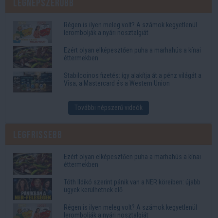
Legnépszerűbb
Régen is ilyen meleg volt? A számok kegyetlenül
lerombolják a nyári nosztalgiát
Ezért olyan elképesztően puha a marhahús a kínai
éttermekben
Stabilcoinos fizetés: így alakítja át a pénz világát a
Visa, a Mastercard és a Western Union
További népszerű videók
Legfrissebb
Ezért olyan elképesztően puha a marhahús a kínai
éttermekben
Tóth Ildikó szerint pánik van a NER köreiben: újabb
ügyek kerülhetnek elő
Régen is ilyen meleg volt? A számok kegyetlenül
lerombolják a nyári nosztalgiát