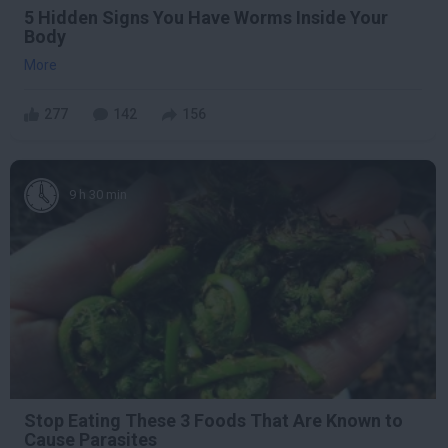
5 Hidden Signs You Have Worms Inside Your
Body
More
277
142
156
9 h 30 min
Stop Eating These 3 Foods That Are Known to
Cause Parasites