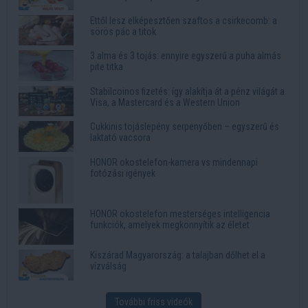
Ettől lesz elképesztően szaftos a csirkecomb: a
sörös pác a titok
3 alma és 3 tojás: ennyire egyszerű a puha almás
pite titka
Stabilcoinos fizetés: így alakítja át a pénz világát a
Visa, a Mastercard és a Western Union
Cukkinis tojáslepény serpenyőben – egyszerű és
laktató vacsora
HONOR okostelefon-kamera vs mindennapi
fotózási igények
HONOR okostelefon mesterséges intelligencia
funkciók, amelyek megkönnyítik az életet
Kiszárad Magyarország: a talajban dőlhet el a
vízválság
További friss videók