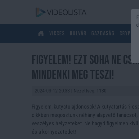
É
d
Vicces
Bulvár
Gazdaság
Crypto
Figyelem! Ezt soha ne csi
mindenki meg teszi!
2024-03-12 20:33
| Nézettség: 1130
Figyelem, kutyatulajdonosok! A kutyatartás ? cso
cikkben megosztunk néhány alapvető tanácsot,
veszélyes helyzeteket. Ne hagyd figyelmen kívü
és a környezetedet!