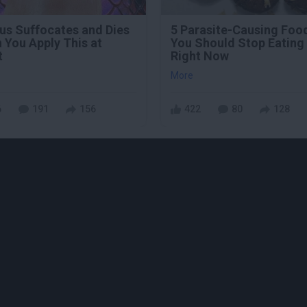
us Suffocates and Dies
5 Parasite-Causing Foo
 You Apply This at
You Should Stop Eating
t
Right Now
More
6
191
156
422
80
128