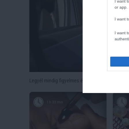
I want t
or app.
I want t
I want t
authenti
Legyél mindig figyelmes és , és
kutyád hálás les
1 h 33 min