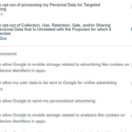
apró tárgyak, éles eszközök vagy mérgező anyagok könnyen
to opt-out of processing my Personal Data for Targeted
ing.
ájuk fér. Tartsd ezeket az elemeket elérhetetlen helyeken.
In
ől
: A kutyák szeretetteljes és figyelmes környezetben fejlődne
o opt-out of Collection, Use, Retention, Sale, and/or Sharing
ersonal Data that Is Unrelated with the Purposes for which it
tást, játékot és pozitív figyelmet, hogy megerősítsd a köztet
lected.
Out
elő gondozásával garantálhatod, hogy ő boldog és egészséges 
consents
o allow Google to enable storage related to advertising like cookies on
evice identifiers in apps.
o allow my user data to be sent to Google for online advertising
s.
to allow Google to send me personalized advertising.
o allow Google to enable storage related to analytics like cookies on
evice identifiers in apps.