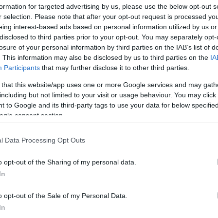
 súlyproblémákhoz vezethet, amelyek károsíthatják a kutyád eg
formation for targeted advertising by us, please use the below opt-out s
álási irányelveket, és figyelj a kutyád testtömegére.
r selection. Please note that after your opt-out request is processed y
eing interest-based ads based on personal information utilized by us or
yen
: Vegyük figyelembe, hogy a kutyák kíváncsi állatok, és haj
disclosed to third parties prior to your opt-out. You may separately opt-
losure of your personal information by third parties on the IAB’s list of
élyes anyagok, mint például gyógyszerek, háztartási vegyszer
. This information may also be disclosed by us to third parties on the
IA
ra.
Participants
that may further disclose it to other third parties.
tást
: A rendszeres állatorvosi ellenőrzések és az oltások
 that this website/app uses one or more Google services and may gath
including but not limited to your visit or usage behaviour. You may click 
egőrzéséhez. Ne hagyd figyelmen kívül az orvosi problémáka
 to Google and its third-party tags to use your data for below specifi
ogle consent section.
 elengedhetetlen a kutyák fizikai és mentális egészségének
l Data Processing Opt Outs
lehetőséget kutyádnak minden nap, legyen az séták, futás vag
o opt-out of the Sharing of my personal data.
In
ád megfelelő nevelése kulcsfontosságú annak érdekében, hogy 
ámára. Tanítsd meg neki az alapvető parancsokat, mint például 
o opt-out of the Sale of my Personal Data.
In