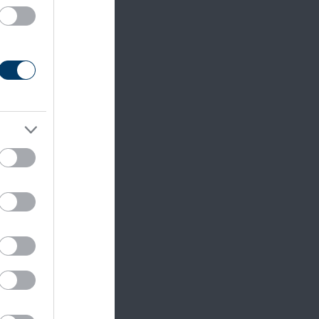
k és
ek lévő
életet