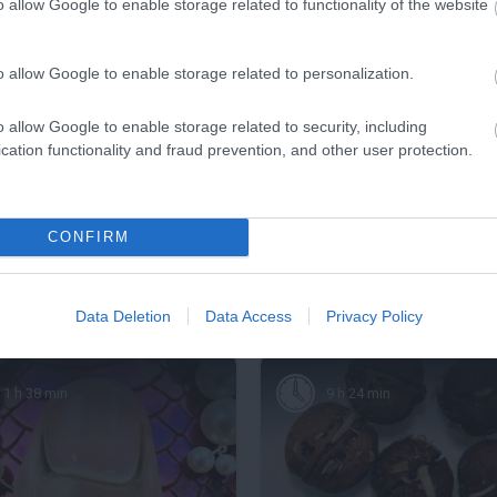
o allow Google to enable storage related to functionality of the website
o allow Google to enable storage related to personalization.
o allow Google to enable storage related to security, including
cation functionality and fraud prevention, and other user protection.
CONFIRM
z érte
a szeretet és gondoskodás révén
Data Deletion
Data Access
Privacy Policy
1 h 38 min
9 h 24 min