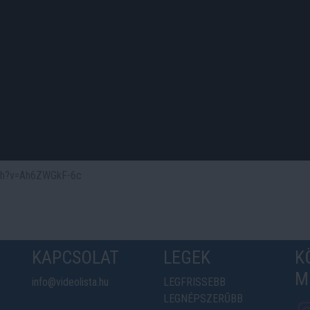
atch?v=Ah6ZWGkF-6c
KAPCSOLAT
LEGEK
K
M
info@videolista.hu
LEGFRISSEBB
LEGNÉPSZERŰBB