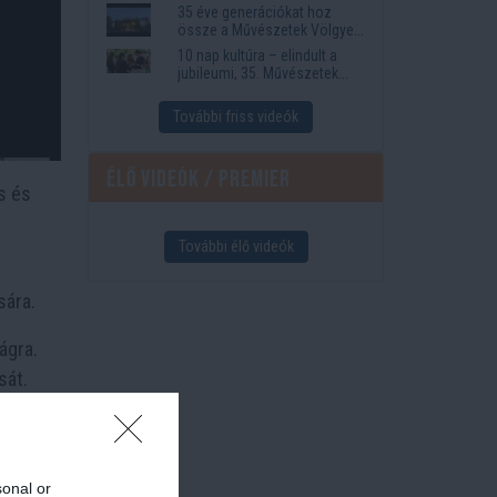
35 éve generációkat hoz
össze a Művészetek Völgye
– megvan a 2027-es időpont
10 nap kultúra – elindult a
és a bérletár
jubileumi, 35. Művészetek
Völgye
További friss videók
Élő videók / Premier
s és
További élő videók
l
sára.
ágra.
sát.
tyák
sonal or