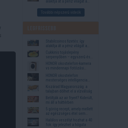
alakítja át a pénz világát a
Visa, a Mastercard és a
Western Union
További népszerű videók
y
Legfrissebb
s
Stabilcoinos fizetés: így
alakítja át a pénz világát a
Visa, a Mastercard és a
Cukkinis tojáslepény
Western Union
serpenyőben – egyszerű és
laktató vacsora
HONOR okostelefon-kamera
vs mindennapi fotózási
igények
HONOR okostelefon
mesterséges intelligencia
funkciók, amelyek
Kiszárad Magyarország: a
megkönnyítik az életet
talajban dőlhet el a vízválság
Betiltják az air fryert? Kiderült,
mi áll a háttérben
5 görög recept, amely mellett
az egészséges étel sem
tűnik lemondásnak
Halálos veszélyt hozhat a 40
fok: így jelezhet a hőguta