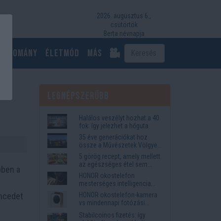
2026. augusztus 6.,
csütörtök
Berta névnapja
Tudomány
Életmód
más
Legnépszerűbb
Halálos veszélyt hozhat a 40
fok: így jelezhet a hőguta
35 éve generációkat hoz
össze a Művészetek Völgye
– megvan a 2027-es időpont
5 görög recept, amely mellett
és a bérletár
az egészséges étel sem
bben a
tűnik lemondásnak
HONOR okostelefon
mesterséges intelligencia
funkciók, amelyek
encedet
HONOR okostelefon-kamera
megkönnyítik az életet
vs mindennapi fotózási
igények
Stabilcoinos fizetés: így