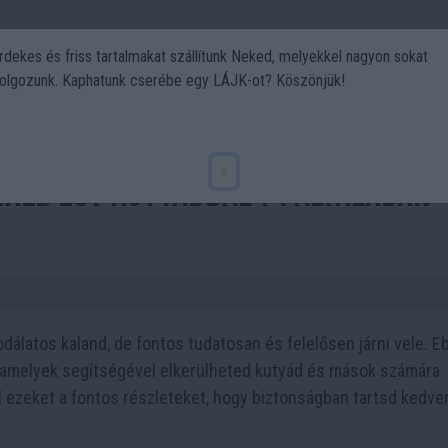
rdekes és friss tartalmakat szállítunk Neked, melyekkel nagyon sokat
olgozunk. Kaphatunk cserébe egy LÁJK-ot? Köszönjük!
Politika
Art
Kert
DIY
Gasztro
Utazás
Sport
x
náld egy kutyáddal ? ! Általában
dálatos kaland, de fontos tudatosan és felelősen járni vele. E
 amelyek segítségével elkerülheted kutyád és mások számára
l ezeket a fontos részleteket, hogy biztonságban tartsd kedv