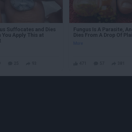
us Suffocates and Dies
Fungus Is A Parasite, An
 You Apply This at
Dies From A Drop Of Plai
t
More
9
25
93
471
57
381