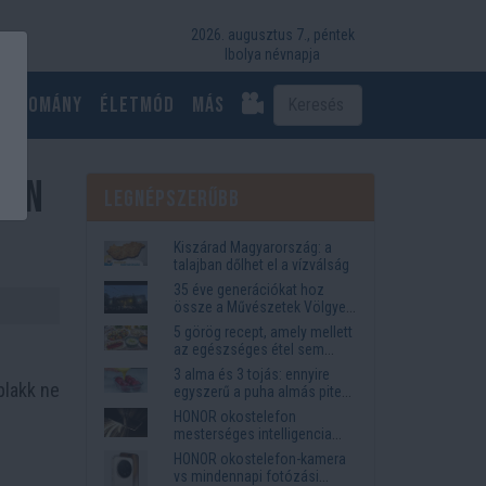
2026. augusztus 7., péntek
Ibolya névnapja
Tudomány
Életmód
más
ban
Legnépszerűbb
Kiszárad Magyarország: a
talajban dőlhet el a vízválság
35 éve generációkat hoz
össze a Művészetek Völgye
– megvan a 2027-es időpont
5 görög recept, amely mellett
és a bérletár
az egészséges étel sem
tűnik lemondásnak
3 alma és 3 tojás: ennyire
plakk ne
egyszerű a puha almás pite
titka
HONOR okostelefon
mesterséges intelligencia
funkciók, amelyek
HONOR okostelefon-kamera
megkönnyítik az életet
vs mindennapi fotózási