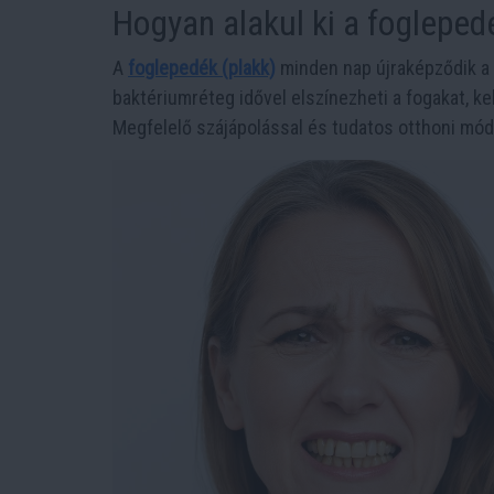
Hogyan alakul ki a foglepe
A
foglepedék (plakk)
minden nap újraképződik a 
baktériumréteg idővel elszínezheti a fogakat, k
Megfelelő szájápolással és tudatos otthoni mó