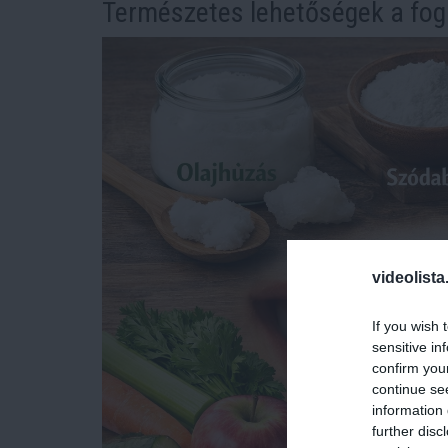
Természetes lehetőségek a fo
videolista
If you wish 
sensitive in
confirm you
continue se
information 
further disc