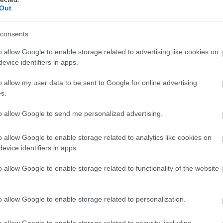
letekről.
Out
ümölcsök
természetes módon támogatják a száj öntisztulását, í
yét.
consents
o allow Google to enable storage related to advertising like cookies on
evice identifiers in apps.
o allow my user data to be sent to Google for online advertising
s.
to allow Google to send me personalized advertising.
o allow Google to enable storage related to analytics like cookies on
evice identifiers in apps.
o allow Google to enable storage related to functionality of the website
o allow Google to enable storage related to personalization.
o allow Google to enable storage related to security, including