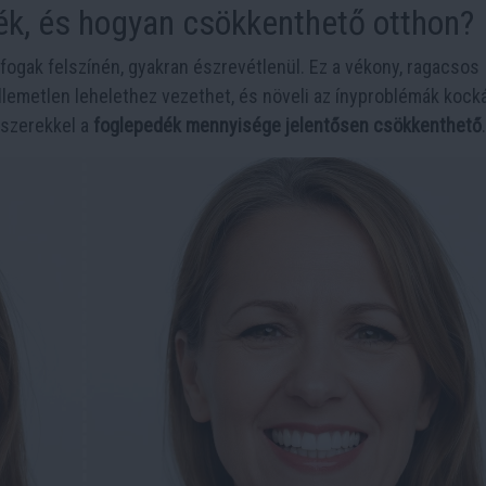
dék, és hogyan csökkenthető otthon?
fogak felszínén, gyakran észrevétlenül. Ez a vékony, ragacsos
ellemetlen lehelethez vezethet, és növeli az ínyproblémák kocká
dszerekkel a
foglepedék mennyisége jelentősen csökkenthető
.