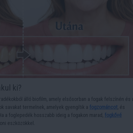
kul ki?
adékokból álló biofilm, amely elsősorban a fogak felszínén és 
ok savakat termelnek, amelyek gyengítik a
fogzománcot
, és
Ha a foglepedék hosszabb ideig a fogakon marad,
fogkővé
honi eszközökkel.