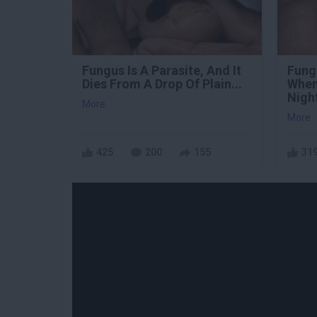
Fungus Is A Parasite, And It
Fung
Dies From A Drop Of Plain...
When
Nigh
More
More
425
200
155
31