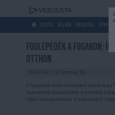
É
d
Vicces
Bulvár
Gazdaság
Crypto
Foglepedék a fogakon: így
otthon
2026-01-08 11:32
| Nézettség: 509
A foglepedék szinte láthatatlanul jelenik meg 
ínyproblémák kialakulásában. A megfelelő szájá
váljon tartós problémává. A tudatosság itt több