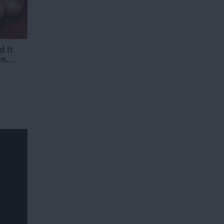
d It
n...