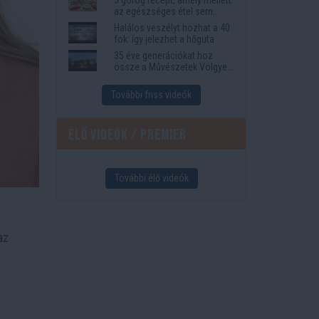
az egészséges étel sem
tűnik lemondásnak
Halálos veszélyt hozhat a 40
fok: így jelezhet a hőguta
35 éve generációkat hoz
össze a Művészetek Völgye
– megvan a 2027-es időpont
és a bérletár
További friss videók
Élő videók / Premier
További élő videók
az