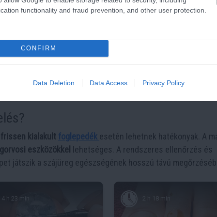
cation functionality and fraud prevention, and other user protection.
CONFIRM
Data Deletion
Data Access
Privacy Policy
elés?
a
frissen kialakult
foglepedék
esetén lehetnek hatékonyak. A m
fogorvosi eszközökkel
lehetséges. A rendszeres ellenőrzés és
repet játszik a szájüreg egészségének hosszú távú megőrzéséb
4 h 23 min
2 h 18 min