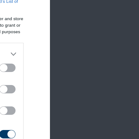
B’s List of
er and store
to grant or
ed purposes
mazás
,
. Az