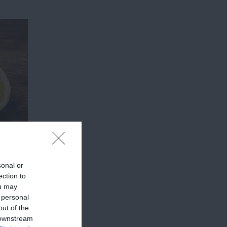
sonal or
ection to
ou may
 personal
out of the
 downstream