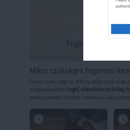
authenti
Mikor szükséges fogorvosi kez
Fontos tudni, hogy az otthoni módszerek csak 
megkeményedett
fogkő eltávolítása kizárólag 
professzionális tisztítás továbbra is kulcssze
2 h 34 min