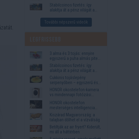
igények
Stabilcoinos fizetés: így
alakítja át a pénz világát a
Visa, a Mastercard és a
Western Union
További népszerű videók
zatát.
Legfrissebb
3 alma és 3 tojás: ennyire
egyszerű a puha almás pite
titka
Stabilcoinos fizetés: így
alakítja át a pénz világát a
Visa, a Mastercard és a
Cukkinis tojáslepény
Western Union
serpenyőben – egyszerű és
laktató vacsora
HONOR okostelefon-kamera
vs mindennapi fotózási
igények
HONOR okostelefon
mesterséges intelligencia
funkciók, amelyek
Kiszárad Magyarország: a
megkönnyítik az életet
talajban dőlhet el a vízválság
Betiltják az air fryert? Kiderült,
mi áll a háttérben
5 görög recept, amely mellett