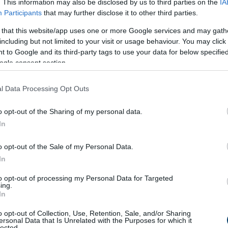
. This information may also be disclosed by us to third parties on the
IA
Participants
that may further disclose it to other third parties.
 that this website/app uses one or more Google services and may gath
including but not limited to your visit or usage behaviour. You may click 
 to Google and its third-party tags to use your data for below specifi
ogle consent section.
l Data Processing Opt Outs
a
kezdeti foglepedék fellazításában
. Ilyen például az
olaj alkal
azásával csökkenthető a szájüreg baktériumterhelése.
o opt-out of the Sharing of my personal data.
lkalmanként segíthet a felszíni elszíneződések halványításában
In
donságokkal bír, míg a
kurkuma
gyulladáscsökkentő hatása
o opt-out of the Sale of my Personal Data.
sok kiegészítő jellegűek, és nem helyettesítik a rendszeres
In
to opt-out of processing my Personal Data for Targeted
epe
ing.
In
tes szájhigiénia. A napi legalább kétszeri fogmosás
fluoridos
o opt-out of Collection, Use, Retention, Sale, and/or Sharing
tetlen. A
fogselyem
és a
fogköztisztító kefék
használata segít
ersonal Data that Is Unrelated with the Purposes for which it
lected.