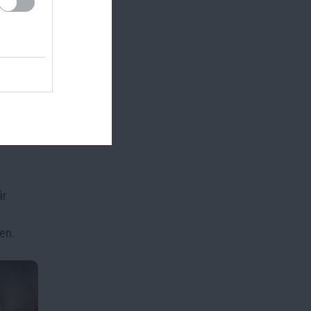
ár
en.