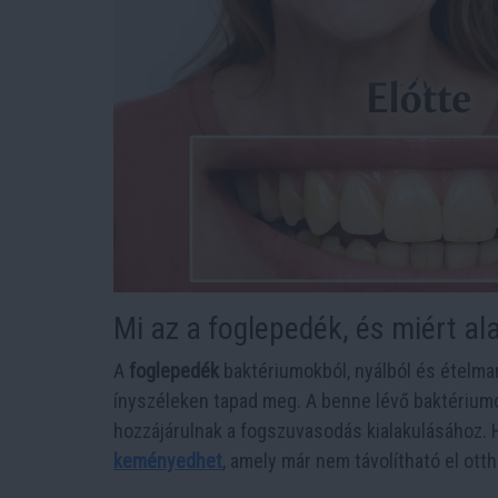
Mi az a foglepedék, és miért ala
A
foglepedék
baktériumokból, nyálból és ételmar
ínyszéleken tapad meg. A benne lévő baktérium
hozzájárulnak a fogszuvasodás kialakulásához. 
keményedhet
, amely már nem távolítható el ott