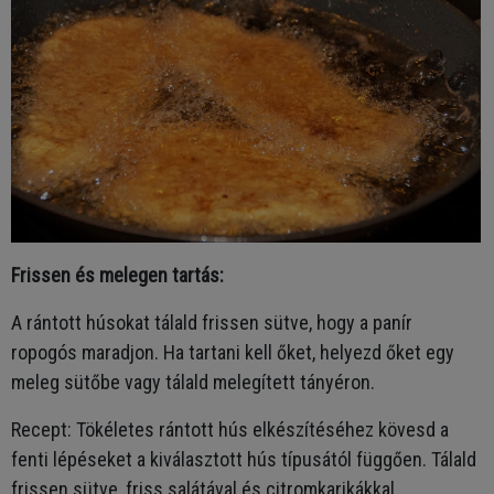
Frissen és melegen tartás:
A rántott húsokat tálald frissen sütve, hogy a panír
ropogós maradjon. Ha tartani kell őket, helyezd őket egy
meleg sütőbe vagy tálald melegített tányéron.
Recept: Tökéletes rántott hús elkészítéséhez kövesd a
fenti lépéseket a kiválasztott hús típusától függően. Tálald
frissen sütve, friss salátával és citromkarikákkal.