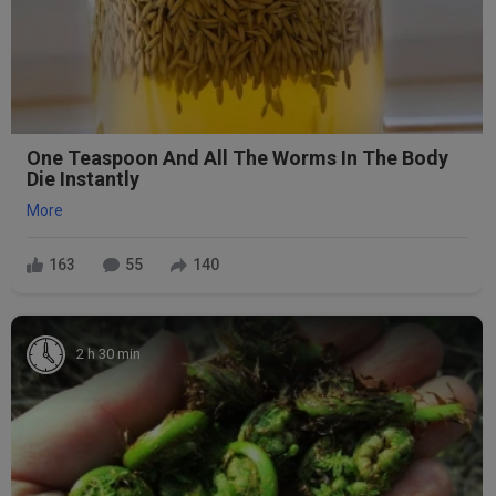
One Teaspoon And All The Worms In The Body
Die Instantly
More
163
55
140
2 h 30 min