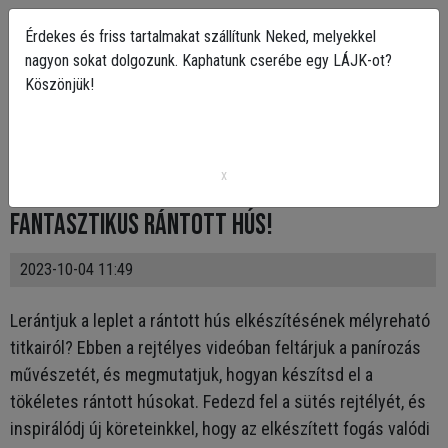
Érdekes és friss tartalmakat szállítunk Neked, melyekkel
nagyon sokat dolgozunk. Kaphatunk cserébe egy LÁJK-ot?
Köszönjük!
Így készül a tökéletes rántotthús.
Rántott hús készítésnek fortélyai. Csirke,
x
sertés, marha húsból házilag készül
fantasztikus rántott hús!
2023-10-04 11:49
Lerántjuk a leplet a rántott hús elkészítésének mélyreható
titkairól? Ebben a rejtélyes videóban feltárjuk a panírozás
művészetét, és megmutatjuk, hogyan készítsd el a
tökéletes rántott húsokat. Fedezd fel a sütés rejtélyét, és
inspirálódj új köreteinkkel, hogy az elkészített fogás valódi