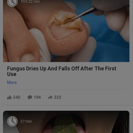
10 h 22 min
Fungus Dries Up And Falls Off After The First
Use
More
340
194
333
27 min