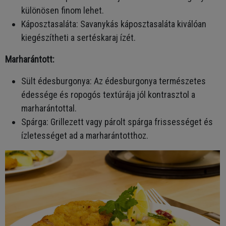
különösen finom lehet.
Káposztasaláta: Savanykás káposztasaláta kiválóan
kiegészítheti a sertéskaraj ízét.
Marharántott:
Sült édesburgonya: Az édesburgonya természetes
édessége és ropogós textúrája jól kontrasztol a
marharántottal.
Spárga: Grillezett vagy párolt spárga frissességet és
ízletességet ad a marharántotthoz.