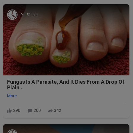
9 h 51 min
Fungus Is A Parasite, And It Dies From A Drop Of
Plain...
More
290
200
342