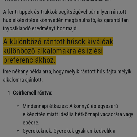
A fenti tippek és trükkök segítségével bármilyen rántott
hús elkészítése könnyedén megtanulható, és garantáltan
ínycsiklandó eredményt hoz majd
A különböző rántott húsok kiválóak
különböző alkalomakra és ízlési
preferenciákhoz.
Íme néhány példa arra, hogy melyik rántott hús fajta melyik
alkalomra ajánlott:
Csirkemell rántva:
Mindennapi étkezés: A könnyű és egyszerű
elkészítés miatt ideális hétköznapi vacsorára vagy
ebédre.
Gyerekeknek: Gyerekek gyakran kedvelik a