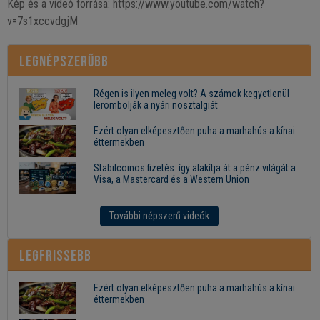
Kép és a videó forrása: https://www.youtube.com/watch?
v=7s1xccvdgjM
Legnépszerűbb
Régen is ilyen meleg volt? A számok kegyetlenül
lerombolják a nyári nosztalgiát
Ezért olyan elképesztően puha a marhahús a kínai
éttermekben
Stabilcoinos fizetés: így alakítja át a pénz világát a
Visa, a Mastercard és a Western Union
További népszerű videók
Legfrissebb
Ezért olyan elképesztően puha a marhahús a kínai
éttermekben