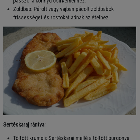
passzol a könnyű csirkemellhez.
Zöldbab: Párolt vagy vajban pácolt zöldbabok
frissességet és rostokat adnak az ételhez.
Sertéskaraj rántva:
Töltött krumpli: Sertéskaraj mellé a töltött burgonya