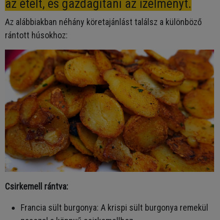
az ételt, és gazdagítani az ízélményt.
Az alábbiakban néhány köretajánlást találsz a különböző
rántott húsokhoz:
Csirkemell rántva:
Francia sült burgonya: A krispi sült burgonya remekül