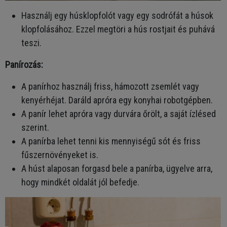
Használj egy húsklopfolót vagy egy sodrófát a húsok
klopfolásához. Ezzel megtöri a hús rostjait és puhává
teszi.
Panírozás:
A panírhoz használj friss, hámozott zsemlét vagy
kenyérhéjat. Daráld apróra egy konyhai robotgépben.
A panír lehet apróra vagy durvára őrölt, a saját ízlésed
szerint.
A panírba lehet tenni kis mennyiségű sót és friss
fűszernövényeket is.
A húst alaposan forgasd bele a panírba, ügyelve arra,
hogy mindkét oldalát jól befedje.