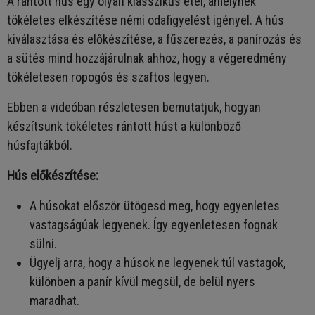
A rántott hús egy olyan klasszikus étel, amelynek
tökéletes elkészítése némi odafigyelést igényel. A hús
kiválasztása és előkészítése, a fűszerezés, a panírozás és
a sütés mind hozzájárulnak ahhoz, hogy a végeredmény
tökéletesen ropogós és szaftos legyen.
Ebben a videóban részletesen bemutatjuk, hogyan
készítsünk tökéletes rántott húst a különböző
húsfajtákból.
Hús előkészítése:
A húsokat először ütögesd meg, hogy egyenletes
vastagságúak legyenek. Így egyenletesen fognak
sülni.
Ügyelj arra, hogy a húsok ne legyenek túl vastagok,
különben a panír kívül megsül, de belül nyers
maradhat.