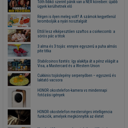
Tóth Ildikó szerint pánik van a NER köreiben: újabb
ügyek kerülhetnek elő
Régen is ilyen meleg volt? A számok kegyetlenül
lerombolják a nyári nosztalgiát
Ettől lesz elképesztően szaftos a csirkecomb: a
sörös pác a titok
3 alma és 3 tojás: ennyire egyszerű a puha almás
pite titka
Stabilcoinos fizetés: így alakítja át a pénz világát a
Visa, a Mastercard és a Western Union
Cukkinis tojáslepény serpenyőben – egyszerű és
laktató vacsora
HONOR okostelefon-kamera vs mindennapi
fotózási igények
HONOR okostelefon mesterséges intelligencia
funkciók, amelyek megkönnyítik az életet