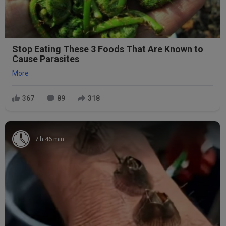
Stop Eating These 3 Foods That Are Known to
Cause Parasites
More
367
89
318
7 h 46 min