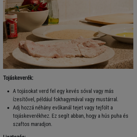
Tojáskeverék:
A tojásokat verd fel egy kevés sóval vagy más
ízesítővel, például fokhagymával vagy mustárral.
Adj hozzá néhány evőkanál tejet vagy tejfölt a
tojáskeverékhez. Ez segít abban, hogy a hús puha és
szaftos maradjon.