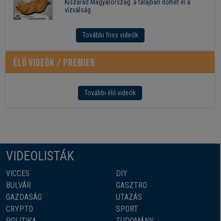
Kiszárad Magyarország: a talajban dőlhet el a
vízválság
További friss videók
Élő videók / Premier
További élő videók
VIDEOLISTÁK
VICCES
DIY
BULVÁR
GASZTRO
GAZDASÁG
UTAZÁS
CRYPTO
SPORT
POLITIKA
TUDOMÁNY