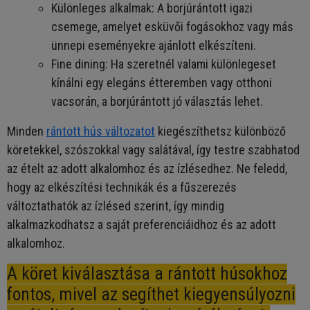
Különleges alkalmak: A borjúrántott igazi
csemege, amelyet esküvői fogásokhoz vagy más
ünnepi eseményekre ajánlott elkészíteni.
Fine dining: Ha szeretnél valami különlegeset
kínálni egy elegáns étteremben vagy otthoni
vacsorán, a borjúrántott jó választás lehet.
Minden
rántott hús változatot
kiegészíthetsz különböző
köretekkel, szószokkal vagy salátával, így testre szabhatod
az ételt az adott alkalomhoz és az ízlésedhez. Ne feledd,
hogy az elkészítési technikák és a fűszerezés
változtathatók az ízlésed szerint, így mindig
alkalmazkodhatsz a saját preferenciáidhoz és az adott
alkalomhoz.
A köret kiválasztása a rántott húsokhoz
fontos, mivel az segíthet kiegyensúlyozni