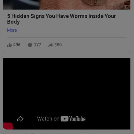
5 Hidden Signs You Have Worms Inside Your
Body
More
496
177
350