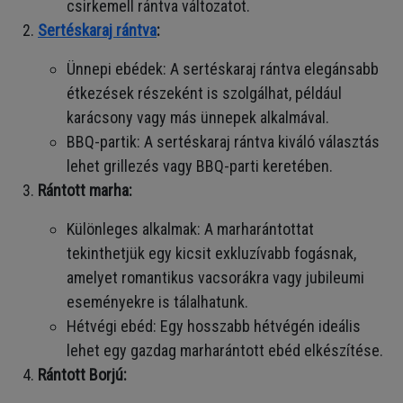
csirkemell rántva változatot.
Sertéskaraj rántva
:
Ünnepi ebédek: A sertéskaraj rántva elegánsabb
étkezések részeként is szolgálhat, például
karácsony vagy más ünnepek alkalmával.
BBQ-partik: A sertéskaraj rántva kiváló választás
lehet grillezés vagy BBQ-parti keretében.
Rántott marha:
Különleges alkalmak: A marharántottat
tekinthetjük egy kicsit exkluzívabb fogásnak,
amelyet romantikus vacsorákra vagy jubileumi
eseményekre is tálalhatunk.
Hétvégi ebéd: Egy hosszabb hétvégén ideális
lehet egy gazdag marharántott ebéd elkészítése.
Rántott Borjú: