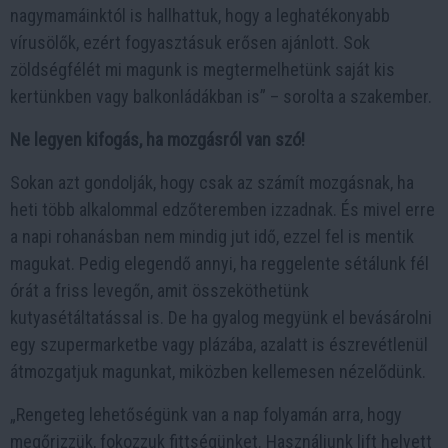
nagymamáinktól is hallhattuk, hogy a leghatékonyabb
vírusölők, ezért fogyasztásuk erősen ajánlott. Sok
zöldségfélét mi magunk is megtermelhetünk saját kis
kertünkben vagy balkonládákban is” – sorolta a szakember.
Ne legyen kifogás, ha mozgásról van szó!
Sokan azt gondolják, hogy csak az számít mozgásnak, ha
heti több alkalommal edzőteremben izzadnak. És mivel erre
a napi rohanásban nem mindig jut idő, ezzel fel is mentik
magukat. Pedig elegendő annyi, ha reggelente sétálunk fél
órát a friss levegőn, amit összeköthetünk
kutyasétáltatással is. De ha gyalog megyünk el bevásárolni
egy szupermarketbe vagy plázába, azalatt is észrevétlenül
átmozgatjuk magunkat, miközben kellemesen nézelődünk.
„Rengeteg lehetőségünk van a nap folyamán arra, hogy
megőrizzük, fokozzuk fittségünket. Használjunk lift helyett