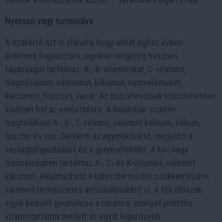
Nyersen vagy turmixolva
A szakértő azt is elárulta, hogy almát egész évben
érdemes fogyasztani, ugyanis rengeteg hasznos
tápanyagot tartalmaz: A-, B-vitaminokat, C-vitamint,
magnéziumot, nátriumot, káliumot, nyomelemeket,
kalciumot, foszfort, vasat. Az összetevőinek köszönhetően
kiválóan hat az emésztésre. A banánban szintén
megtalálható A-, B-, C-vitamin, valamint kalcium, kálium,
foszfor és vas. Serkenti az agyműködést, megelőzi a
vastagbélgyulladást és a gyomorfekélyt. A kivi nagy
mennyiségben tartalmaz A-, C- és K-vitamint, valamint
káliumot. Alkalmazható a koleszterinszint csökkentésére,
valamint természetes antioxidánsként is. A téli időszak
egyik kedvelt gyümölcse a narancs, amelyet jelentős
vitamintartalma mellett az egyik legerősebb