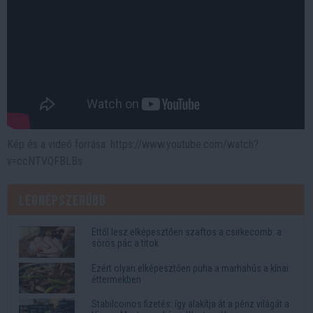
Kép és a videó forrása: https://www.youtube.com/watch?
v=ccNTVQFBLBs
Legnépszerűbb
Ettől lesz elképesztően szaftos a csirkecomb: a
sörös pác a titok
Ezért olyan elképesztően puha a marhahús a kínai
éttermekben
Stabilcoinos fizetés: így alakítja át a pénz világát a