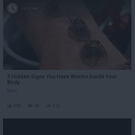
1 h 51 min
5 Hidden Signs You Have Worms Inside Your
Body
More
300
58
313