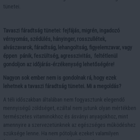
tünetei.
Tavaszi fáradtság tünetei: fejfájás, migrén, ingadozó
vérnyomás, szédülés, hányinger, rosszullétek,
alvászavarok, fáradtság, lehangoltság, figyelemzavar, vagy
éppen pánik, feszültség, agresszivitás, feltétlenül
gondoljon az időjárás-érzékenység lehetőségére!
Nagyon sok ember nem is gondolnak rá, hogy ezek
lehetnek a tavaszi fáradtság tünetei. Mi a megoldás?
A téli időszakban általában nem fogyasztunk elegendő
mennyiségű zöldséget, ezáltal nem jutunk olyan mértékben
természetes vitaminokhoz és ásványi anyagokhoz, mint
amennyire a szervezetünknek az egészséges működéshez
szüksége lenne. Ha nem pótoljuk ezeket valamilyen