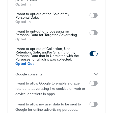
grant or deny consent to Google and its third-party tags to
Opted In
Fungus Is A Parasite, And It Dies From A Drop Of
use your data for below specified purposes in below Google
Plain...
consent section.
I want to opt-out of the Sale of my
Personal Data.
More
Opted In
I want to opt-out of processing my
398
37
105
Personal Data for Targeted Advertising.
Opted In
I want to opt-out of Collection, Use,
9 h 18 min
Retention, Sale, and/or Sharing of my
Personal Data that Is Unrelated with the
Purposes for which it was collected.
Opted Out
Google consents
I want to allow Google to enable storage
related to advertising like cookies on web or
device identifiers in apps.
I want to allow my user data to be sent to
Fungus Dries Up And Falls Off After The First
Google for online advertising purposes.