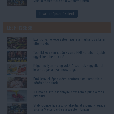
Visa, a Mastercard és a Western Union
További népszerű videók
Legfrissebb
Ezért olyan elképesztően puha a marhahús a kínai
éttermekben
Tóth Ildikó szerint pánik van a NER köreiben: újabb
ügyek kerülhetnek elő
Régen is ilyen meleg volt? A számok kegyetlenül
lerombolják a nyári nosztalgiát
Ettől lesz elképesztően szaftos a csirkecomb: a
sörös pác a titok
3 alma és 3 tojás: ennyire egyszerű a puha almás
pite titka
Stabilcoinos fizetés: így alakítja át a pénz világát a
Visa, a Mastercard és a Western Union