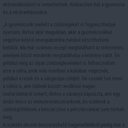
antioxidánsként is ismerhetünk. Kedvezően hat a gyomorra
és a véráramlásunkra.
„A gyümölcsök mellett a zöldségeket is fogyaszthatjuk
nyersen, illetve akár magukban, akár a gyümölcsökkel
vegyítve kitűnő energiabomba italokat készíthetünk
belőlük. Ma már számos recept megtalálható az interneten,
amelyek közül mindenki megtalálhatja a kedvére valót. Én
például még az olyan zöldségleveleket is felhasználom
erre a célra, amik más esetben a kukában végeznék,
például a retek és a sárgarépa zöldjét. De csodát tud tenni
a cékla is, ami többek között rendkívül magas
vastartalmáról ismert, illetve a savanyú káposzta, ami egy
óriási kincs az immunrendszerünknek, és ezeknek a
zöldségféléknek a beszerzése a pénztárcánkat sem terheli
meg.
A szintén olcsón beszerezhető hagymafélékről pedig már a