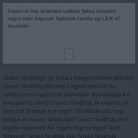
Érdekes és friss tartalmakat szállítunk Neked, melyekkel
nagyon sokat dolgozunk. Kaphatunk cserébe egy LÁJK-ot?
Köszönjük!
Ilyen egyszerűen elkerülheti a tavaszi
fáradtságot!
x
2023-03-10 10:27
Tavaszi fáradtságot így tudod a legegyszerűbben elkerülni!
Tavaszi fáradtság ellen ellen a legjobb módszer, ha
rendszeresen fogyasztunk vitaminokat. Ne hanyagoljuk el
a mozgást és elkerül a tavaszi fáradtság. Mi a teendő, ha
tavasszal fáradtnak érzi magát? Téli időszak után, hogy
kerüljük el a tavaszi fáradtságot? Tavaszi fáradtság elleni
legjobb módszerek. Mit tegyek, hogy ne legyek fáradt
tavasszal? Tavaszi fáradság okai. Tavaszi fáradtság