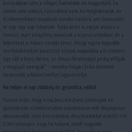
borúsabban látni a világot, hamarabb elcsüggedünk, ha
valami nem sikerül, rosszabbul esik, ha megbántanak, és
érzékenyebben reagálunk minden hatásra, ami bennünket
ér egy-egy nap folyamán. Talán azért is várjuk annyira a
tavaszt, mert a napfény nemcsak a szervezetünkkel, de a
lelkünkkel is képes csodát tenni. Ahogy egyre nagyobb
testfelületünkön keresztül szívjuk magunkba a D-vitamint,
úgy vált a ború derűre, az ólmos fáradtságot pedig elfújják
a megújult energiák” – mondta Polgári Erika életmód-
tanácsadó, a NaturComfort ügyvezetője.
Ne teljen el nap zöldség és gyümölcs nélkül
Fontos tudni, hogy a ma beszerezhető zöldségek és
gyümölcsök vitamintartalma sajnálatosan már lényegesen
alacsonyabb, mint évtizedekkel, évszázadokkal ezelőtt volt.
Ezért lényeges, hogy ha tudunk, minél nagyobb
mennyiséget fogyasszunk belőlük, ha pedig ez nem