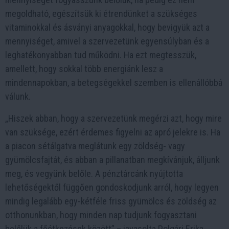
megoldható, egészítsük ki étrendünket a szükséges
vitaminokkal és ásványi anyagokkal, hogy bevigyük azt a
mennyiséget, amivel a szervezetünk egyensúlyban és a
leghatékonyabban tud működni. Ha ezt megtesszük,
amellett, hogy sokkal több energiánk lesz a
mindennapokban, a betegségekkel szemben is ellenállóbbá
válunk.
„Hiszek abban, hogy a szervezetünk megérzi azt, hogy mire
van szüksége, ezért érdemes figyelni az apró jelekre is. Ha
a piacon sétálgatva meglátunk egy zöldség- vagy
gyümölcsfajtát, és abban a pillanatban megkívánjuk, álljunk
meg, és vegyünk belőle. A pénztárcánk nyújtotta
lehetőségektől függően gondoskodjunk arról, hogy legyen
mindig legalább egy-kétféle friss gyümölcs és zöldség az
otthonunkban, hogy minden nap tudjunk fogyasztani
belőlük a főétkezések között” – javasolta Polgári Erika.