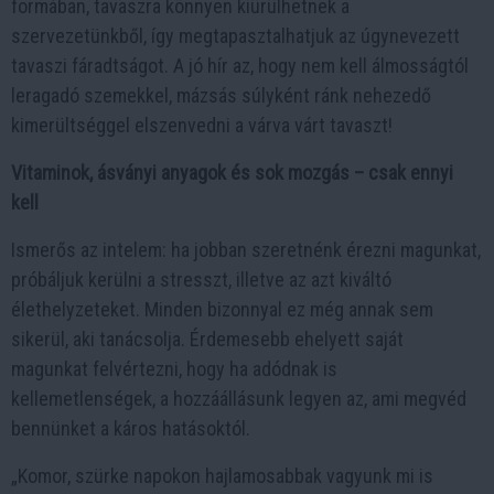
formában, tavaszra könnyen kiürülhetnek a
szervezetünkből, így megtapasztalhatjuk az úgynevezett
tavaszi fáradtságot. A jó hír az, hogy nem kell álmosságtól
leragadó szemekkel, mázsás súlyként ránk nehezedő
kimerültséggel elszenvedni a várva várt tavaszt!
Vitaminok, ásványi anyagok és sok mozgás – csak ennyi
kell
Ismerős az intelem: ha jobban szeretnénk érezni magunkat,
próbáljuk kerülni a stresszt, illetve az azt kiváltó
élethelyzeteket. Minden bizonnyal ez még annak sem
sikerül, aki tanácsolja. Érdemesebb ehelyett saját
magunkat felvértezni, hogy ha adódnak is
kellemetlenségek, a hozzáállásunk legyen az, ami megvéd
bennünket a káros hatásoktól.
„Komor, szürke napokon hajlamosabbak vagyunk mi is