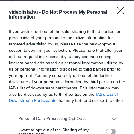
lépcsőt, autó helyett kerékpárt vagy rollert, és máris
videolista.hu -
Do Not Process My Personal
megtettük azt a minimális dolgot, amit a tavaszi fáradtság
Information
elűzése érdekében áldozatok nélkül megtehetünk” – zárta
gondolatait az életmód-tanácsadó.
If you wish to opt-out of the sale, sharing to third parties, or
processing of your personal or sensitive information for
targeted advertising by us, please use the below opt-out
Ide kattintva további érdekes egészséggel, életmóddal
section to confirm your selection. Please note that after your
kapcsolatos videókat nézhet meg a témában!
opt-out request is processed you may continue seeing
interest-based ads based on personal information utilized by
us or personal information disclosed to third parties prior to
4 h 54 min
your opt-out. You may separately opt-out of the further
disclosure of your personal information by third parties on the
IAB’s list of downstream participants. This information may
also be disclosed by us to third parties on the
IAB’s List of
Downstream Participants
that may further disclose it to other
third parties.
Please note that this website/app uses one or more Google
Personal Data Processing Opt Outs
services and may gather and store information including but
not limited to your visit or usage behaviour. You may click to
I want to opt-out of the Sharing of my
personal data.