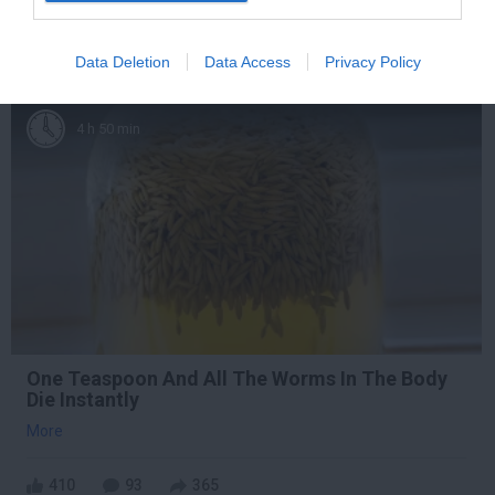
388
157
152
Data Deletion
Data Access
Privacy Policy
4 h 50 min
One Teaspoon And All The Worms In The Body
Die Instantly
More
410
93
365