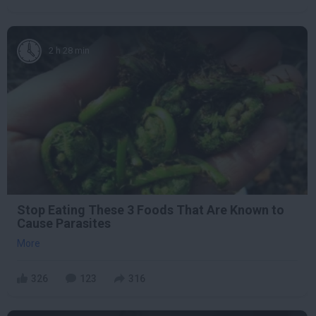
2 h 28 min
Stop Eating These 3 Foods That Are Known to
Cause Parasites
More
326
123
316