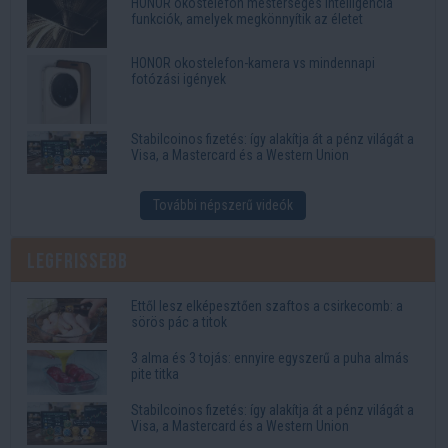
HONOR okostelefon mesterséges intelligencia
funkciók, amelyek megkönnyítik az életet
HONOR okostelefon-kamera vs mindennapi
fotózási igények
Stabilcoinos fizetés: így alakítja át a pénz világát a
Visa, a Mastercard és a Western Union
További népszerű videók
Legfrissebb
Ettől lesz elképesztően szaftos a csirkecomb: a
sörös pác a titok
3 alma és 3 tojás: ennyire egyszerű a puha almás
pite titka
Stabilcoinos fizetés: így alakítja át a pénz világát a
Visa, a Mastercard és a Western Union