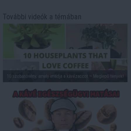
További videók a témában
10 szobanövény, amely imádja a kávézaccot – Meglepő tények!