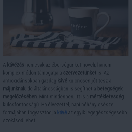
A
kávézás
nemcsak az éberségünket növeli, hanem
komplex módon támogatja a
szervezetünket
is. Az
antioxidánsokban gazdag
kávé
különösen jót tesz a
májunknak
, de általánosságban is segíthet a
betegségek
megelőzésében
. Mint mindenben, itt is a
mértékletesség
kulcsfontosságú. Ha élvezettel, napi néhány csésze
formájában fogyasztod, a
kávé
az egyik legegészségesebb
szokásod lehet.