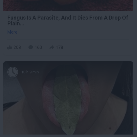
Fungus Is A Parasite, And It Dies From A Drop Of
Plain...
More
208
160
178
10 h 9 min