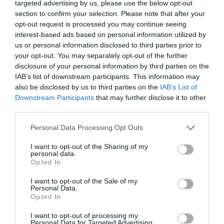
targeted advertising by us, please use the below opt-out
333
131
269
section to confirm your selection. Please note that after your
opt-out request is processed you may continue seeing
interest-based ads based on personal information utilized by
us or personal information disclosed to third parties prior to
5 h 5 min
your opt-out. You may separately opt-out of the further
disclosure of your personal information by third parties on the
IAB’s list of downstream participants. This information may
also be disclosed by us to third parties on the
IAB’s List of
Downstream Participants
that may further disclose it to other
third parties.
Please note that this website/app uses one or more Google
Personal Data Processing Opt Outs
services and may gather and store information including but
not limited to your visit or usage behaviour. You may click to
I want to opt-out of the Sharing of my
personal data.
grant or deny consent to Google and its third-party tags to
Opted In
5 Hidden Signs You Have Worms Inside Your
use your data for below specified purposes in below Google
Body
consent section.
I want to opt-out of the Sale of my
Personal Data.
More
Opted In
471
136
83
I want to opt-out of processing my
Personal Data for Targeted Advertising.