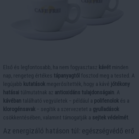
Első és legfontosabb, ha nem fogyasztasz
kávét
minden
nap, rengeteg értékes
tápanyagtól
fosztod meg a tested. A
legújabb
kutatások
megerősítették, hogy a kávé
jótékony
hatásai
túlmutatnak az
antioxidáns tulajdonságain
. A
kávéban
található vegyületek – például a
polifenolok
és a
klorogénsavak
– segítik a szervezetet a
gyulladások
csökkentésében, valamint támogatják a
sejtek védelmét
.
Az energizáló hatáson túl: egészségvédő erő