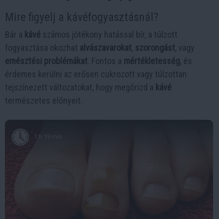
Mire figyelj a kávéfogyasztásnál?
Bár a
kávé
számos jótékony hatással bír, a túlzott
fogyasztása okozhat
alvászavarokat
,
szorongást
, vagy
emésztési problémákat
. Fontos a
mértékletesség
, és
érdemes kerülni az erősen cukrozott vagy túlzottan
tejszínezett változatokat, hogy megőrizd a
kávé
természetes előnyeit.
1 h 19 min