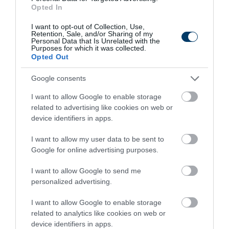
Opted In
I want to opt-out of Collection, Use,
3 h 44 min
Retention, Sale, and/or Sharing of my
Personal Data that Is Unrelated with the
Purposes for which it was collected.
Opted Out
Google consents
I want to allow Google to enable storage
related to advertising like cookies on web or
device identifiers in apps.
I want to allow my user data to be sent to
One Teaspoon And All The Worms In The Body
Google for online advertising purposes.
Die Instantly
More
I want to allow Google to send me
personalized advertising.
315
72
325
I want to allow Google to enable storage
related to analytics like cookies on web or
device identifiers in apps.