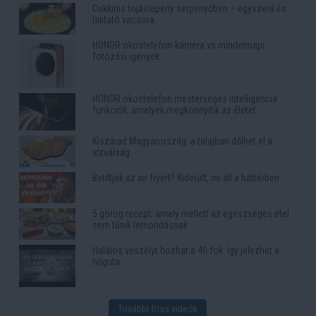
Cukkinis tojáslepény serpenyőben – egyszerű és
laktató vacsora
HONOR okostelefon-kamera vs mindennapi
fotózási igények
HONOR okostelefon mesterséges intelligencia
funkciók, amelyek megkönnyítik az életet
Kiszárad Magyarország: a talajban dőlhet el a
vízválság
Betiltják az air fryert? Kiderült, mi áll a háttérben
5 görög recept, amely mellett az egészséges étel
sem tűnik lemondásnak
Halálos veszélyt hozhat a 40 fok: így jelezhet a
hőguta
További friss videók