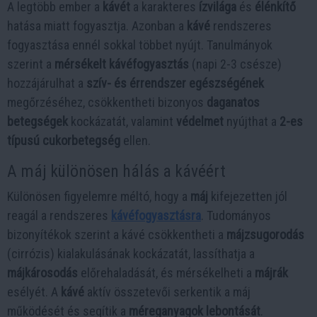
A legtöbb ember a
kávét
a karakteres
ízvilága
és
élénkítő
hatása miatt fogyasztja. Azonban a
kávé
rendszeres
fogyasztása ennél sokkal többet nyújt. Tanulmányok
szerint a
mérsékelt kávéfogyasztás
(napi 2-3 csésze)
hozzájárulhat a
szív- és érrendszer egészségének
megőrzéséhez, csökkentheti bizonyos
daganatos
betegségek
kockázatát, valamint
védelmet
nyújthat a
2-es
típusú cukorbetegség
ellen.
A máj különösen hálás a kávéért
Különösen figyelemre méltó, hogy a
máj
kifejezetten jól
reagál a rendszeres
kávéfogyasztásra
. Tudományos
bizonyítékok szerint a kávé csökkentheti a
májzsugorodás
(cirrózis) kialakulásának kockázatát, lassíthatja a
májkárosodás
előrehaladását, és mérsékelheti a
májrák
esélyét. A
kávé
aktív összetevői serkentik a máj
működését és segítik a
méreganyagok lebontását
.