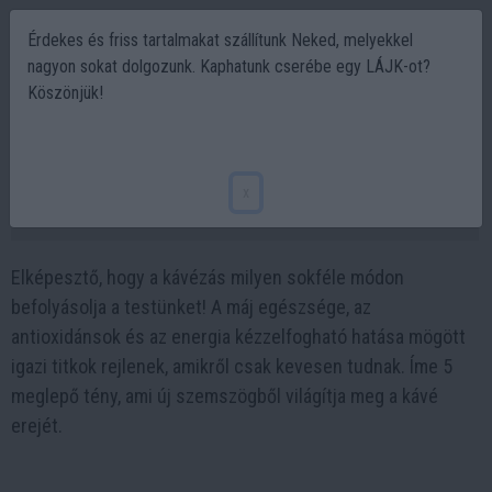
Érdekes és friss tartalmakat szállítunk Neked, melyekkel
nagyon sokat dolgozunk. Kaphatunk cserébe egy LÁJK-ot?
Köszönjük!
Íme 5 megdöbbentő hatás, amit a kávézás
gyakorol a testünkre
x
2025-04-27 19:43
Elképesztő, hogy a kávézás milyen sokféle módon
befolyásolja a testünket! A máj egészsége, az
antioxidánsok és az energia kézzelfogható hatása mögött
igazi titkok rejlenek, amikről csak kevesen tudnak. Íme 5
meglepő tény, ami új szemszögből világítja meg a kávé
erejét.