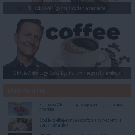
Túl sok kávé? Így hat a koffein a testedre!
A kávé: Áldás vagy átok? Egy ital, ami megosztja a világot
Legnépszerűbb
3 alma és 3 tojás: ennyire egyszerű a puha almás
pite titka
Ettől lesz elképesztően szaftos a csirkecomb: a
sörös pác a titok