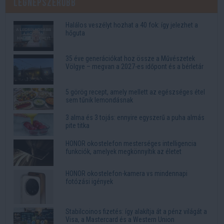
Legnépszerűbb
Halálos veszélyt hozhat a 40 fok: így jelezhet a
hőguta
35 éve generációkat hoz össze a Művészetek
Völgye – megvan a 2027-es időpont és a bérletár
5 görög recept, amely mellett az egészséges étel
sem tűnik lemondásnak
3 alma és 3 tojás: ennyire egyszerű a puha almás
pite titka
HONOR okostelefon mesterséges intelligencia
funkciók, amelyek megkönnyítik az életet
HONOR okostelefon-kamera vs mindennapi
fotózási igények
Stabilcoinos fizetés: így alakítja át a pénz világát a
Visa, a Mastercard és a Western Union