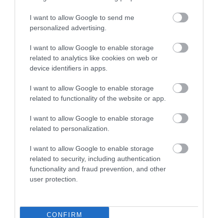
I want to allow Google to send me
personalized advertising.
I want to allow Google to enable storage
related to analytics like cookies on web or
Fungus Dries Up And Falls Off After The First
device identifiers in apps.
Use
I want to allow Google to enable storage
More
related to functionality of the website or app.
457
110
316
I want to allow Google to enable storage
related to personalization.
I want to allow Google to enable storage
4 h 17 min
related to security, including authentication
functionality and fraud prevention, and other
user protection.
CONFIRM