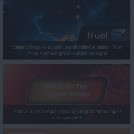
Solana villámgyors tranzakciói méltó kihívóra találtak: 1Fuel
víziója a sebességről és a skálázhatóságról
1Fuel vs. SHIB: A végső kihívó 2025 legjobb mémcoinja és
altcoinja címért