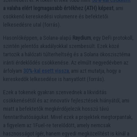
a valaha elért legmagasabb értékhez (ATH) képest
, ami
csökkenő kereskedési volumenre és befektetői
lelkesedésre utal (forrás).
Hasonlóképpen, a Solana-alapú
Raydium
, egy DeFi protokoll,
szintén jelentős akadályokkal szembesült. Ezek közé
tartozik a hálózati túlterheltség és a Solana ökoszisztéma
iránti érdeklődés csökkenése. Az elmúlt negyedévben az
árfolyam
30%-kal esett vissza
, ami azt mutatja, hogy a
kereskedők lelkesedése is hanyatlott (forrás).
Ezek a tokenek gyakran szenvednek a likviditás
csökkenésétől és az innovatív fejlesztések hiányától, ami
miatt a befektetők megkérdőjelezik hosszú távú
fenntarthatóságukat. Mivel ezek a projektek megtorpantak,
a figyelem az 1Fuel-re terelődött, amely nemcsak
hasznosságot ígér, hanem egyedi megközelítést is kínál a