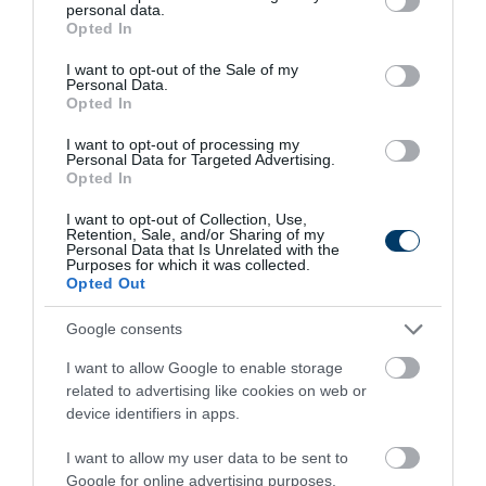
personal data.
grant or deny consent to Google and its third-party tags to
Opted In
use your data for below specified purposes in below Google
consent section.
I want to opt-out of the Sale of my
Personal Data.
Opted In
I want to opt-out of processing my
Personal Data for Targeted Advertising.
Opted In
5 Hidden Signs You Have Worms Inside Your
Body
I want to opt-out of Collection, Use,
Retention, Sale, and/or Sharing of my
More
Personal Data that Is Unrelated with the
Purposes for which it was collected.
Opted Out
369
85
266
Google consents
I want to allow Google to enable storage
5 h 16 min
related to advertising like cookies on web or
device identifiers in apps.
I want to allow my user data to be sent to
Google for online advertising purposes.