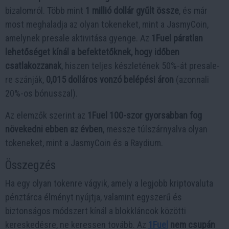
bizalomról. Több mint
1 millió dollár gyűlt össze
, és már
most meghaladja az olyan tokeneket, mint a JasmyCoin,
amelynek presale aktivitása gyenge. Az
1Fuel páratlan
lehetőséget kínál a befektetőknek, hogy időben
csatlakozzanak
, hiszen teljes készletének 50%-át presale-
re szánják,
0,015 dolláros vonzó belépési áron
(azonnali
20%-os bónusszal).
Az elemzők szerint az
1Fuel 100-szor gyorsabban fog
növekedni ebben az évben
, messze túlszárnyalva olyan
tokeneket, mint a JasmyCoin és a Raydium.
Összegzés
Ha egy olyan tokenre vágyik, amely a legjobb kriptovaluta
pénztárca élményt nyújtja, valamint egyszerű és
biztonságos módszert kínál a blokkláncok közötti
kereskedésre, ne keressen tovább. Az
1Fuel
nem csupán