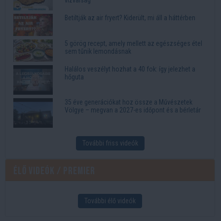
vízválság
Betiltják az air fryert? Kiderült, mi áll a háttérben
5 görög recept, amely mellett az egészséges étel
sem tűnik lemondásnak
Halálos veszélyt hozhat a 40 fok: így jelezhet a
hőguta
35 éve generációkat hoz össze a Művészetek
Völgye – megvan a 2027-es időpont és a bérletár
További friss videók
Élő videók / Premier
További élő videók