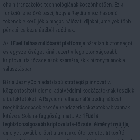
chain tranzakciós technológiának köszönhetően. Ez a
funkció lehetővé teszi, hogy a Raydiumhoz hasonló
tokenek elkerüljék a magas hálózati díjakat, amelyek több
pénztárca kezeléséből adódnak.
Az
1Fuel felhasználóbarát platformja
páratlan biztonságot
és egyszerűséget kínál, ezért a legbiztonságosabb
kriptovaluta tőzsde azok számára, akik bizonytalanok a
választásban.
Bár a JasmyCoin adatalapú stratégiája innovatív,
központosított elemei adatvédelmi kockázatoknak teszik ki
a befektetőket. A Raydium felhasználói pedig hálózati
meghibásodások esetén rendszerkockázatoknak vannak
kitéve a Solana-függőség miatt. Az
1Fuel a
legbiztonságosabb kriptovaluta-tőzsdei élményt nyújtja
,
amelyet tovább erősít a tranzakciótörténetet titkosító