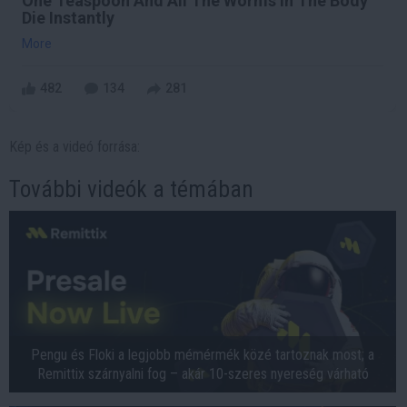
One Teaspoon And All The Worms In The Body
Die Instantly
More
482
134
281
Kép és a videó forrása:
További videók a témában
Pengu és Floki a legjobb mémérmék közé tartoznak most; a
Remittix szárnyalni fog – akár 10-szeres nyereség várható