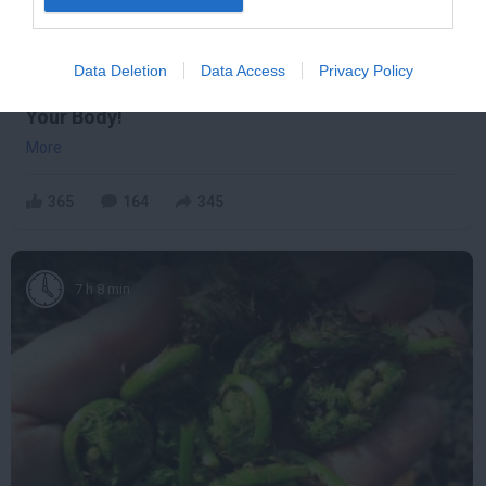
Data Deletion
Data Access
Privacy Policy
This Simple Trick Removes All Parasites From
Your Body!
More
365
164
345
7 h 8 min