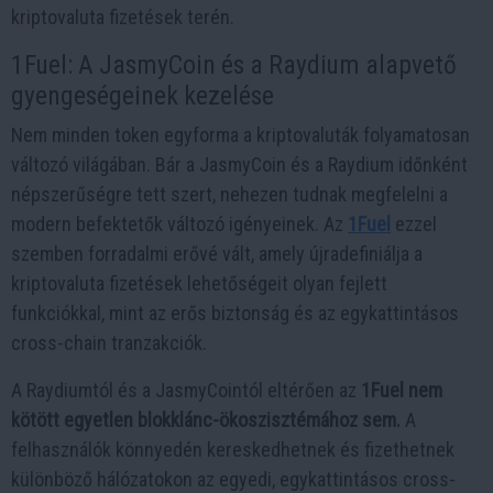
kriptovaluta fizetések terén.
1Fuel: A JasmyCoin és a Raydium alapvető
gyengeségeinek kezelése
Nem minden token egyforma a kriptovaluták folyamatosan
változó világában. Bár a JasmyCoin és a Raydium időnként
népszerűségre tett szert, nehezen tudnak megfelelni a
modern befektetők változó igényeinek. Az
1Fuel
ezzel
szemben forradalmi erővé vált, amely újradefiniálja a
kriptovaluta fizetések lehetőségeit olyan fejlett
funkciókkal, mint az erős biztonság és az egykattintásos
cross-chain tranzakciók.
A Raydiumtól és a JasmyCointól eltérően az
1Fuel nem
kötött egyetlen blokklánc-ökoszisztémához sem.
A
felhasználók könnyedén kereskedhetnek és fizethetnek
különböző hálózatokon az egyedi, egykattintásos cross-