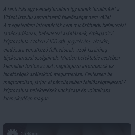
A fenti írás egy vendégtartalom így annak tartalmáért a
VideoLista.hu semminemű felelősséget nem vállal.
A megjelenített információk nem minősíthetők befektetési
tanácsadásnak, befektetési ajánlásnak, értékpapír /
kriptovaluta / token / ICO stb. jegyzésére, vételére,
eladására vonatkozó felhívásnak, azok kizárólag
tájékoztatásul szolgálnak. Minden befektetés esetében
kiemelten fontos az azt megalapozó információk és
lehetőségek széleskörű megismerése. Fektessen be
megfontoltan, járjon el pénzügyeiben felelősségteljesen! A
kriptovaluta befektetések kockázata és volatilitása
kiemelkedően magas.
2 h 40 min