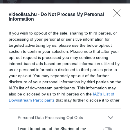
videolista.hu -
Do Not Process My Personal
Information
If you wish to opt-out of the sale, sharing to third parties, or
processing of your personal or sensitive information for
targeted advertising by us, please use the below opt-out
section to confirm your selection. Please note that after your
opt-out request is processed you may continue seeing
interest-based ads based on personal information utilized by
Fungus Is A Parasite, And It Dies From A Drop Of
Plain...
us or personal information disclosed to third parties prior to
your opt-out. You may separately opt-out of the further
More
disclosure of your personal information by third parties on the
IAB’s list of downstream participants. This information may
281
87
386
also be disclosed by us to third parties on the
IAB’s List of
Downstream Participants
that may further disclose it to other
third parties.
1 h 8 min
Please note that this website/app uses one or more Google
Personal Data Processing Opt Outs
services and may gather and store information including but
not limited to your visit or usage behaviour. You may click to
I want to opt-out of the Sharing of my