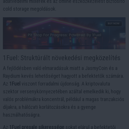
adatvédelmi mixerek és az offline eszközkezelést biztosító
cold storage megoldások.
1Fuel: Struktúrált növekedési megközelítés
A fejlődésben való elmaradásuk miatt a JasmyCoin és a
Raydium kevés lehetőséget hagyott a befektetők számára.
Az
1Fuel
viszont forradalmi újdonság. A kriptovaluta
szektor versenykörnyezetében azáltal emelkedik ki, hogy
valós problémákra koncentrál, például a magas tranzakciós
díjakra, a hálózati korlátozásokra és a gyenge
használhatóságra.
Az
1Fuel presale sikeressége
sokat elárul a befektetői