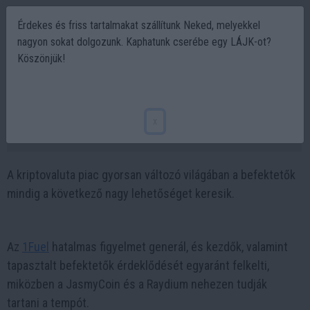
Érdekes és friss tartalmakat szállítunk Neked, melyekkel
nagyon sokat dolgozunk. Kaphatunk cserébe egy LÁJK-ot?
Köszönjük!
JasmyCoin és Raydium árfolyama lassul,
miközben az 1Fuel médiavihara szárnyal
x
2025-01-09 07:59
A kriptovaluta piac gyorsan változó világában a befektetők
mindig a következő nagy lehetőséget keresik.
Az
1Fuel
hatalmas figyelmet generál, és kezdők, valamint
tapasztalt befektetők érdeklődését egyaránt felkelti,
miközben a JasmyCoin és a Raydium nehezen tudják
tartani a tempót.