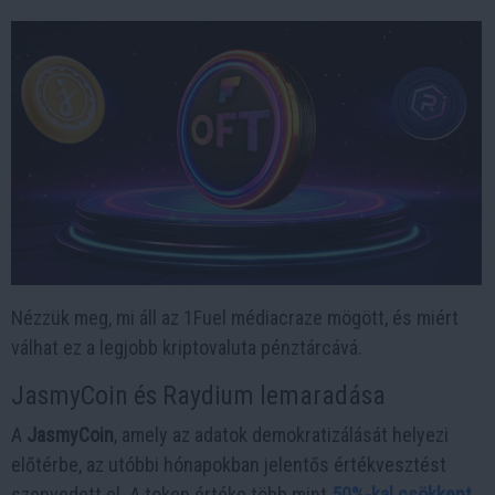
Nézzük meg, mi áll az 1Fuel médiacraze mögött, és miért
válhat ez a legjobb kriptovaluta pénztárcává.
JasmyCoin és Raydium lemaradása
A
JasmyCoin
, amely az adatok demokratizálását helyezi
előtérbe, az utóbbi hónapokban jelentős értékvesztést
szenvedett el. A token értéke több mint
50%-kal csökkent