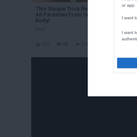
or app.
This Simple Trick Removes
Fungu
All Parasites From Your
Dies 
I want t
Body!
More
More
I want t
authenti
377
64
314
35