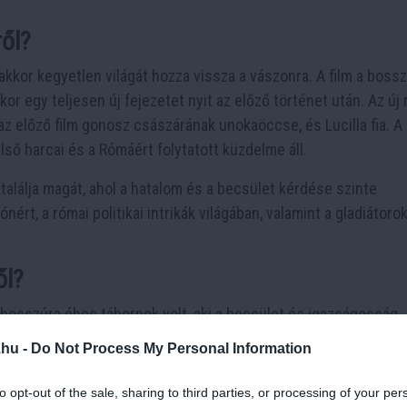
ről?
kor kegyetlen világát hozza vissza a vászonra. A film a bossz
or egy teljesen új fejezetet nyit az előző történet után. Az új 
az előző film gonosz császárának unokaöccse, és Lucilla fia. A
lső harcai és a Rómáért folytatott küzdelme áll.
találja magát, ahol a hatalom és a becsület kérdése szinte
ért, a római politikai intrikák világában, valamint a gladiátoro
ől?
bosszúra éhes tábornok volt, aki a becsület és igazságosság
 ő hősies harcát mutatta be, ahogyan a rabszolgasorból emel
.hu -
Do Not Process My Personal Information
etét.
to opt-out of the sale, sharing to third parties, or processing of your per
eneráció küzdelmeit helyezi előtérbe. Az első film Maximus