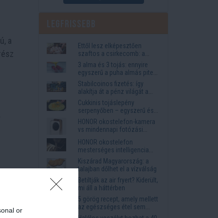
Legfrissebb
ú, a
Ettől lesz elképesztően
rész
szaftos a csirkecomb: a
sörös pác a titok
3 alma és 3 tojás: ennyire
egyszerű a puha almás pite
titka
Stabilcoinos fizetés: így
alakítja át a pénz világát a
Visa, a Mastercard és a
Cukkinis tojáslepény
Western Union
serpenyőben – egyszerű és
k
laktató vacsora
HONOR okostelefon-kamera
vs mindennapi fotózási
igények
HONOR okostelefon
mesterséges intelligencia
funkciók, amelyek
Kiszárad Magyarország: a
megkönnyítik az életet
talajban dőlhet el a vízválság
Betiltják az air fryert? Kiderült,
kedve
mi áll a háttérben
5 görög recept, amely mellett
az egészséges étel sem
sonal or
tűnik lemondásnak
Halálos veszélyt hozhat a 40