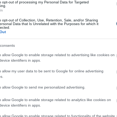
kus hangulatát, miközben mélyebb témákat és karakterfejlődést
to opt-out of processing my Personal Data for Targeted
ing.
kultúra megidézése valószínűleg hasonlóan lenyűgöző lesz, mint
In
perspektívából vizsgálja majd a hatalom és a becsület kérdéseit
o opt-out of Collection, Use, Retention, Sale, and/or Sharing
ersonal Data that Is Unrelated with the Purposes for which it
épes nagyszerű történelmi filmeket készíteni, és bár a
Gladiátor
lected.
Out
ökerezik az eredeti film hagyományában. Az új szereplők és az
 magasságokba emeli majd a
Gladiátor
franchise-t.
consents
ier
, így a rajongók hamarosan újra átélhetik a Római Birodalom
o allow Google to enable storage related to advertising like cookies on
atódik a
Gladiátor
epikus története.
evice identifiers in apps.
o allow my user data to be sent to Google for online advertising
s.
to allow Google to send me personalized advertising.
11 h 15 min
11 h 5 min
o allow Google to enable storage related to analytics like cookies on
evice identifiers in apps.
o allow Google to enable storage related to functionality of the website