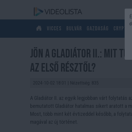
É
d
Vicces
Bulvár
Gazdaság
Crypto
Jön a Gladiátor II.: Mit t
az első résztől?
2024-10-02 18:01
| Nézettség: 835
A Gladiátor II. az egyik legjobban várt folytatá
bemutatott Gladiátor hatalmas sikert aratott a m
Most, több mint két évtizeddel később, a folytat
magával az új történet.