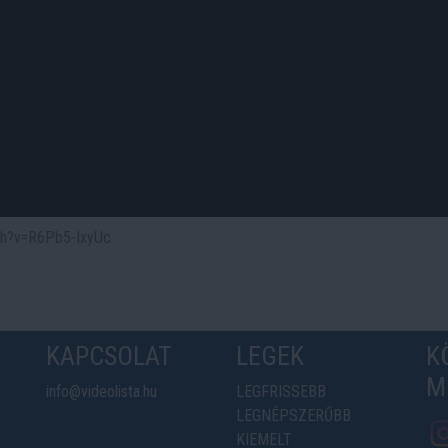
tch?v=R6Pb5-IxyUc
KAPCSOLAT
LEGEK
K
M
info@videolista.hu
LEGFRISSEBB
LEGNÉPSZERŰBB
KIEMELT