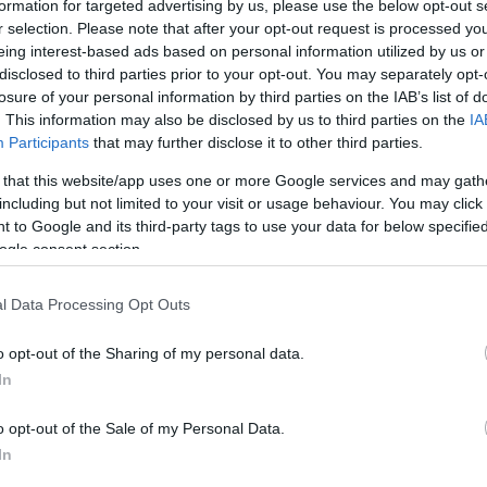
formation for targeted advertising by us, please use the below opt-out s
 új rész Lucius útját követi nyomon, aki magában hordozza Max
r selection. Please note that after your opt-out request is processed y
vát és mélyebb történetvezetést ad a folytatáshoz, amely jobb
eing interest-based ads based on personal information utilized by us or
disclosed to third parties prior to your opt-out. You may separately opt-
 társadalmi árnyalataiba.
losure of your personal information by third parties on the IAB’s list of
. This information may also be disclosed by us to third parties on the
IA
Participants
that may further disclose it to other third parties.
 visszatér az új részben, bár a történet fókusza Luciuson lesz. 
 that this website/app uses one or more Google services and may gath
őzetesek alapján Maximus karaktere is jelentős hatással lesz L
including but not limited to your visit or usage behaviour. You may click 
 to Google and its third-party tags to use your data for below specifi
 Maximus szerepében, az ő öröksége és példája meghatározó e
ogle consent section.
l Data Processing Opt Outs
, aki az első részben is kulcsfontosságú karakter volt, a gyengé
nt. A császár szerepét, a hatalomért folytatott küzdelmet és a
o opt-out of the Sharing of my personal data.
ik mind hozzájárulnak az epikus történet kibontakozásához.
In
?
o opt-out of the Sale of my Personal Data.
In
etelállító csatajelenetekkel készül, amelyek már az előzetesekb