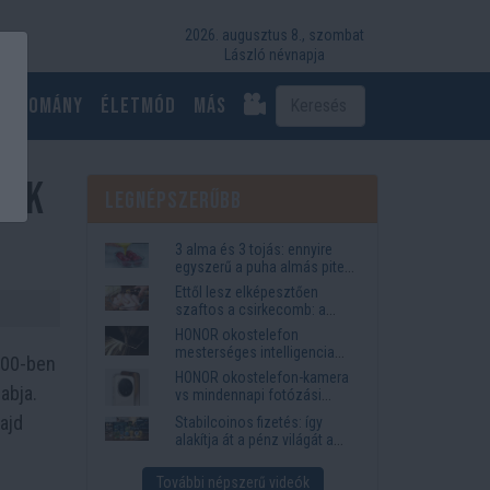
2026. augusztus 8., szombat
László névnapja
Tudomány
Életmód
más
özik
Legnépszerűbb
3 alma és 3 tojás: ennyire
egyszerű a puha almás pite
titka
Ettől lesz elképesztően
szaftos a csirkecomb: a
sörös pác a titok
HONOR okostelefon
mesterséges intelligencia
2000-ben
funkciók, amelyek
HONOR okostelefon-kamera
megkönnyítik az életet
abja.
vs mindennapi fotózási
igények
ajd
Stabilcoinos fizetés: így
alakítja át a pénz világát a
Visa, a Mastercard és a
Western Union
További népszerű videók