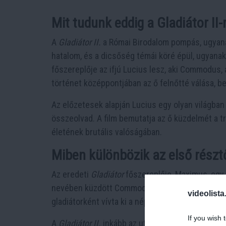
Mit tudunk eddig a Gladiátor II-
A
Gladiátor II.
a Római Birodalom pompás, ugyanak
hatalom, és a dicsőség témái köré épül, ugyanakk
főszereplője az ifjú Lucius lesz, aki Commodus, 
történet középpontjában az ő felnőtté válása, be
Az előzetesek alapján Lucius egy olyan világban 
összeolvad. A film bemutatja az ő küzdelmét a trón
életének brutális valóságában.
Miben különbözik az első részt
Az eredeti
Gladiátor
főszereplője, Maximus, egy 
nevében küzdött Commodus ellen. A történet az
videolista
gladiátorként vívta ki a nép szeretetét és tisztel
If you wish 
A
Gladiátor II.
inkább az utóhatásokat és az új g