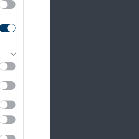
 mutat
 az
.
 II.
egy