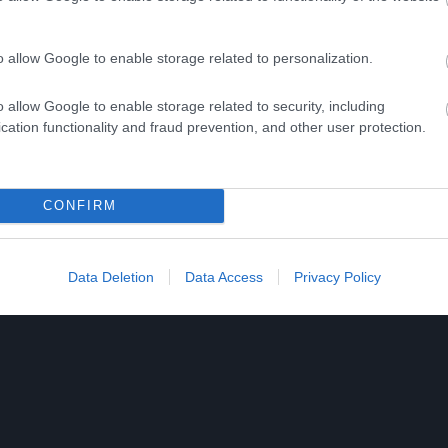
s Is A Parasite, And It
Fungus Dries Up And Fal
From A Drop Of Plain...
Off After The First Use
o allow Google to enable storage related to personalization.
More
o allow Google to enable storage related to security, including
cation functionality and fraud prevention, and other user protection.
7
174
131
474
123
298
CONFIRM
Data Deletion
Data Access
Privacy Policy