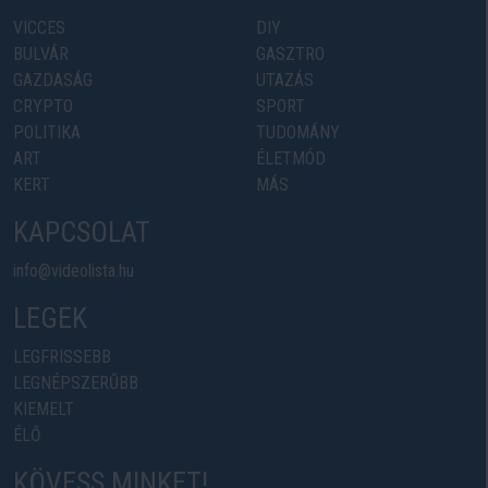
VICCES
DIY
BULVÁR
GASZTRO
GAZDASÁG
UTAZÁS
CRYPTO
SPORT
POLITIKA
TUDOMÁNY
ART
ÉLETMÓD
KERT
MÁS
KAPCSOLAT
info@videolista.hu
LEGEK
LEGFRISSEBB
LEGNÉPSZERŰBB
KIEMELT
ÉLŐ
KÖVESS MINKET!