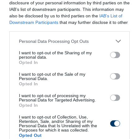
disclosure of your personal information by third parties on the
IAB’s list of downstream participants. This information may
10 h 50 min
also be disclosed by us to third parties on the
IAB’s List of
Downstream Participants
that may further disclose it to other
third parties.
Please note that this website/app uses one or more Google
Personal Data Processing Opt Outs
services and may gather and store information including but
not limited to your visit or usage behaviour. You may click to
I want to opt-out of the Sharing of my
personal data.
grant or deny consent to Google and its third-party tags to
Opted In
use your data for below specified purposes in below Google
consent section.
I want to opt-out of the Sale of my
Personal Data.
One Teaspoon And All The Worms In The Body
Opted In
Die Instantly
I want to opt-out of processing my
More
Personal Data for Targeted Advertising.
Opted In
274
51
359
I want to opt-out of Collection, Use,
Retention, Sale, and/or Sharing of my
Personal Data that Is Unrelated with the
Purposes for which it was collected.
Opted Out
1 h 18 min