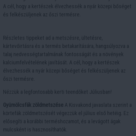
A cél, hogy a kertészek élvezhessék a nyár közepi bőséget
és felkészüljenek az őszi termésre.
Részletes tippeket ad a metszésre, ültetésre,
kártevőirtásra és a termés betakarítására, hangsúlyozva a
talaj nedvességtartalmának fontosságát és a növények
kalciumfelvételének javítását. A cél, hogy a kertészek
élvezhessék a nyár közepi bőséget és felkészüljenek az
őszi termésre.
Nézzük a legfontosabb kerti teendőket Júliusban!
Gyümölcsfák zöldmetszése
A Kisvakond javaslata szerint a
körtefák zöldmetszését végezzük el július első hetéig. Ez
elősegíti a korábbi terméshozamot, és a levágott ágak
mulcsként is hasznosíthatók.