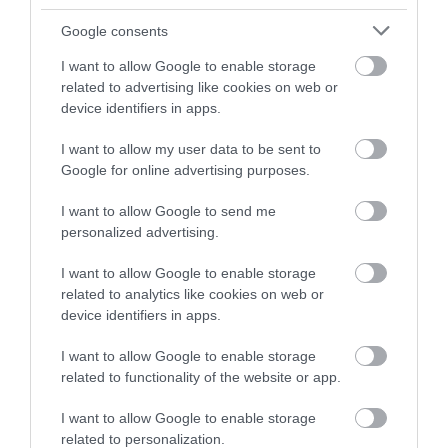
Google consents
I want to allow Google to enable storage
related to advertising like cookies on web or
device identifiers in apps.
I want to allow my user data to be sent to
Google for online advertising purposes.
I want to allow Google to send me
Stop Eating These 3 Foods That Are Known to
personalized advertising.
Cause Parasites
More
I want to allow Google to enable storage
related to analytics like cookies on web or
device identifiers in apps.
441
45
230
I want to allow Google to enable storage
related to functionality of the website or app.
2 h 35 min
I want to allow Google to enable storage
related to personalization.