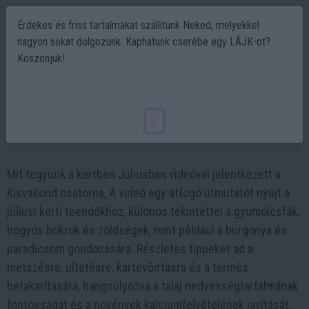
Érdekes és friss tartalmakat szállítunk Neked, melyekkel
nagyon sokat dolgozunk. Kaphatunk cserébe egy LÁJK-ot?
Köszönjük!
Júliusi kerti feladatok - Ezeket mindenképp
tedd meg! - Kisvakond
x
2025-07-07 09:39
Mit tegyünk a kertben Júliusban videóval jelentkezett a
Kisvakond csatorna, A videó egy átfogó útmutatót nyújt a
júliusi kerti teendőkhöz, különös tekintettel a gyümölcsfák,
bogyós bokrok és zöldségek, mint például a burgonya és
paradicsom gondozására. Részletes tippeket ad a
metszésre, ültetésre, kártevőirtásra és a termés
betakarítására, hangsúlyozva a talaj nedvességtartalmának
fontosságát és a növények kalciumfelvételének javítását.