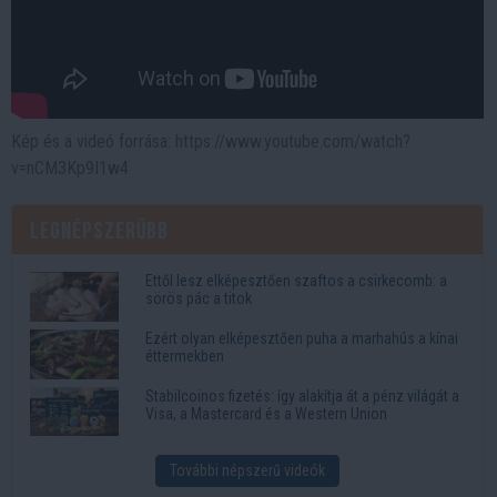
Kép és a videó forrása: https://www.youtube.com/watch?
v=nCM3Kp9I1w4
Legnépszerűbb
Ettől lesz elképesztően szaftos a csirkecomb: a
sörös pác a titok
Ezért olyan elképesztően puha a marhahús a kínai
éttermekben
Stabilcoinos fizetés: így alakítja át a pénz világát a
Visa, a Mastercard és a Western Union
További népszerű videók