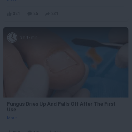
321
25
231
3 h 17 min
Fungus Dries Up And Falls Off After The First
Use
More