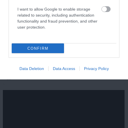
I want to allow Google to enable storage
related to security, including authentication
functionality and fraud prevention, and other
user protection.
CONFIRM
5 Hidden Signs You Have Worms Inside Your
Body
More
Data Deletion
Data Access
Privacy Policy
314
178
347