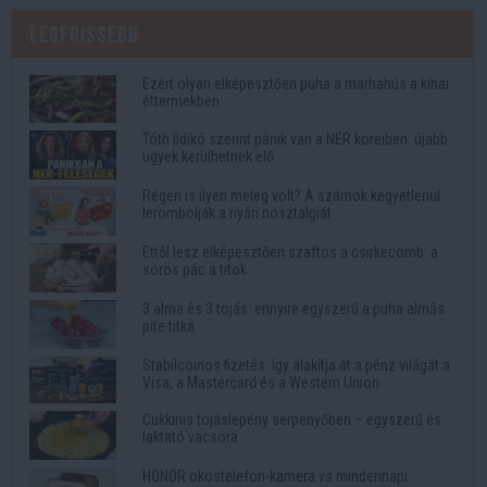
Legfrissebb
Ezért olyan elképesztően puha a marhahús a kínai
éttermekben
Tóth Ildikó szerint pánik van a NER köreiben: újabb
ügyek kerülhetnek elő
Régen is ilyen meleg volt? A számok kegyetlenül
lerombolják a nyári nosztalgiát
Ettől lesz elképesztően szaftos a csirkecomb: a
sörös pác a titok
3 alma és 3 tojás: ennyire egyszerű a puha almás
pite titka
Stabilcoinos fizetés: így alakítja át a pénz világát a
Visa, a Mastercard és a Western Union
Cukkinis tojáslepény serpenyőben – egyszerű és
laktató vacsora
HONOR okostelefon-kamera vs mindennapi