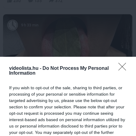
230
135
372
9 h 33 min
videolista.hu -
Do Not Process My Personal
Information
If you wish to opt-out of the sale, sharing to third parties, or
This Simple Trick Removes All Parasites From
processing of your personal or sensitive information for
Your Body!
targeted advertising by us, please use the below opt-out
section to confirm your selection. Please note that after your
More
opt-out request is processed you may continue seeing
interest-based ads based on personal information utilized by
400
73
243
us or personal information disclosed to third parties prior to
your opt-out. You may separately opt-out of the further