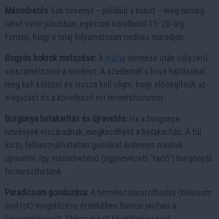
Másodvetés
Sok növényt – például a babot – még mindig
lehet vetni júliusban, egészen körülbelül 15–20-áig.
Fontos, hogy a talaj folyamatosan nedves maradjon.
Bogyós bokrok metszése:
A
málna
termése után célszerű
visszametszeni a növényt. A szedernél a friss hajtásokat
meg kell kötözni és vissza kell vágni, hogy elősegítsük az
elágazást és a következő évi terméshozamot.
Burgonya betakarítás és újravetés:
Ha a burgonya
növények elszáradnak, megkezdhető a betakarítás. A túl
kicsi, felhasználhatatlan gumókat érdemes máshol
újravetni, így másodvetésű (úgynevezett "tarló") burgonyát
termeszthetünk.
Paradicsom gondozása:
A terméscsúcsrothadás (blossom
end rot) megelőzése érdekében fontos javítani a
kalciumfelvételt. Ehhez el kell távolítani az alsó,