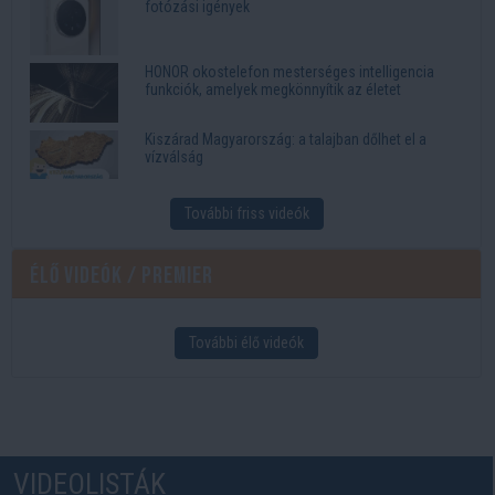
fotózási igények
HONOR okostelefon mesterséges intelligencia
funkciók, amelyek megkönnyítik az életet
Kiszárad Magyarország: a talajban dőlhet el a
vízválság
További friss videók
Élő videók / Premier
További élő videók
VIDEOLISTÁK