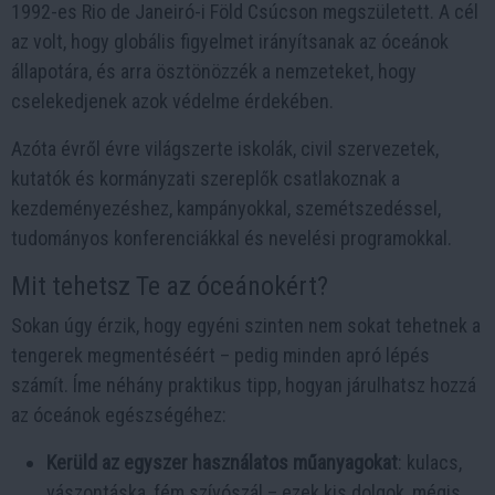
1992-es Rio de Janeiró-i Föld Csúcson megszületett. A cél
az volt, hogy globális figyelmet irányítsanak az óceánok
állapotára, és arra ösztönözzék a nemzeteket, hogy
cselekedjenek azok védelme érdekében.
Azóta évről évre világszerte iskolák, civil szervezetek,
kutatók és kormányzati szereplők csatlakoznak a
kezdeményezéshez, kampányokkal, szemétszedéssel,
tudományos konferenciákkal és nevelési programokkal.
Mit tehetsz Te az óceánokért?
Sokan úgy érzik, hogy egyéni szinten nem sokat tehetnek a
tengerek megmentéséért – pedig minden apró lépés
számít. Íme néhány praktikus tipp, hogyan járulhatsz hozzá
az óceánok egészségéhez:
Kerüld az egyszer használatos műanyagokat
: kulacs,
vászontáska, fém szívószál – ezek kis dolgok, mégis