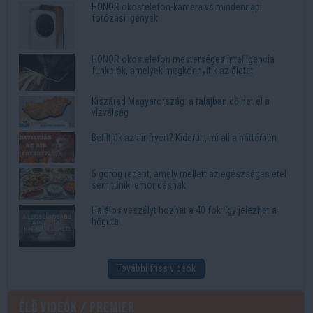
HONOR okostelefon-kamera vs mindennapi
fotózási igények
HONOR okostelefon mesterséges intelligencia
funkciók, amelyek megkönnyítik az életet
Kiszárad Magyarország: a talajban dőlhet el a
vízválság
Betiltják az air fryert? Kiderült, mi áll a háttérben
5 görög recept, amely mellett az egészséges étel
sem tűnik lemondásnak
Halálos veszélyt hozhat a 40 fok: így jelezhet a
hőguta
További friss videók
Élő videók / Premier