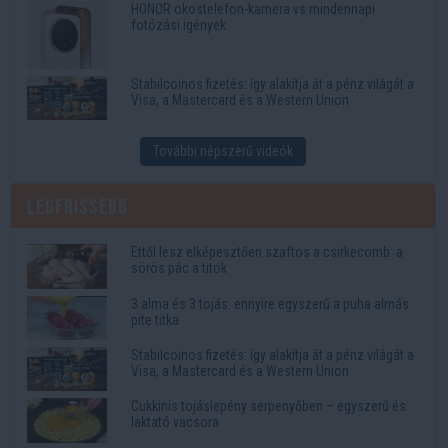
HONOR okostelefon-kamera vs mindennapi
fotózási igények
Stabilcoinos fizetés: így alakítja át a pénz világát a
Visa, a Mastercard és a Western Union
További népszerű videók
Legfrissebb
Ettől lesz elképesztően szaftos a csirkecomb: a
sörös pác a titok
3 alma és 3 tojás: ennyire egyszerű a puha almás
pite titka
Stabilcoinos fizetés: így alakítja át a pénz világát a
Visa, a Mastercard és a Western Union
Cukkinis tojáslepény serpenyőben – egyszerű és
laktató vacsora