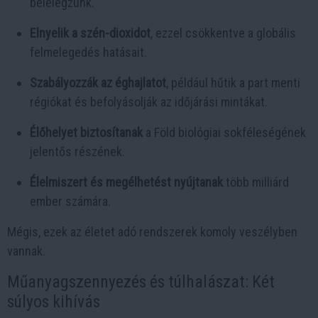
belélegzünk.
Elnyelik a szén-dioxidot
, ezzel csökkentve a globális
felmelegedés hatásait.
Szabályozzák az éghajlatot
, például hűtik a part menti
régiókat és befolyásolják az időjárási mintákat.
Élőhelyet biztosítanak
a Föld biológiai sokféleségének
jelentős részének.
Élelmiszert és megélhetést nyújtanak
több milliárd
ember számára.
Mégis, ezek az életet adó rendszerek komoly veszélyben
vannak.
Műanyagszennyezés és túlhalászat: Két
súlyos kihívás