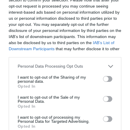
opt-out request is processed you may continue seeing
interest-based ads based on personal information utilized by
us or personal information disclosed to third parties prior to
your opt-out. You may separately opt-out of the further
disclosure of your personal information by third parties on the
IAB’s list of downstream participants. This information may
This Simple Trick Removes All Parasites From
also be disclosed by us to third parties on the
IAB’s List of
Your Body!
Downstream Participants
that may further disclose it to other
More
third parties.
Please note that this website/app uses one or more Google
Personal Data Processing Opt Outs
337
152
87
services and may gather and store information including but
not limited to your visit or usage behaviour. You may click to
I want to opt-out of the Sharing of my
personal data.
grant or deny consent to Google and its third-party tags to
Opted In
use your data for below specified purposes in below Google
25 min
consent section.
I want to opt-out of the Sale of my
Personal Data.
Opted In
I want to opt-out of processing my
Personal Data for Targeted Advertising.
Opted In