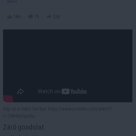
More
186
73
226
Kép és a videó forrása: https://www.youtube.com/watch?
v=TMH4y3ae0hs
Záró gondolat