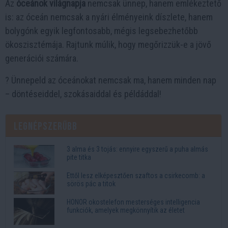
Az
óceánok világnapja
nemcsak ünnep, hanem emlékeztető
is: az óceán nemcsak a nyári élményeink díszlete, hanem
bolygónk egyik legfontosabb, mégis legsebezhetőbb
ökoszisztémája. Rajtunk múlik, hogy megőrizzük-e a jövő
generációi számára.
? Ünnepeld az óceánokat nemcsak ma, hanem minden nap
– döntéseiddel, szokásaiddal és példáddal!
Legnépszerűbb
3 alma és 3 tojás: ennyire egyszerű a puha almás
pite titka
Ettől lesz elképesztően szaftos a csirkecomb: a
sörös pác a titok
HONOR okostelefon mesterséges intelligencia
funkciók, amelyek megkönnyítik az életet