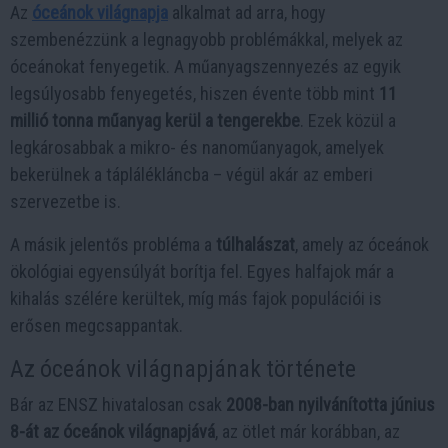
Az
óceánok világnapja
alkalmat ad arra, hogy
szembenézzünk a legnagyobb problémákkal, melyek az
óceánokat fenyegetik. A műanyagszennyezés az egyik
legsúlyosabb fenyegetés, hiszen évente több mint
11
millió tonna műanyag kerül a tengerekbe
. Ezek közül a
legkárosabbak a mikro- és nanoműanyagok, amelyek
bekerülnek a táplálékláncba – végül akár az emberi
szervezetbe is.
A másik jelentős probléma a
túlhalászat
, amely az óceánok
ökológiai egyensúlyát borítja fel. Egyes halfajok már a
kihalás szélére kerültek, míg más fajok populációi is
erősen megcsappantak.
Az óceánok világnapjának története
Bár az ENSZ hivatalosan csak
2008-ban nyilvánította június
8-át az óceánok világnapjává
, az ötlet már korábban, az