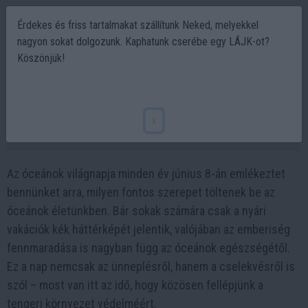
Érdekes és friss tartalmakat szállítunk Neked, melyekkel
nagyon sokat dolgozunk. Kaphatunk cserébe egy LÁJK-ot?
Köszönjük!
Június 8 - Az Óceánok Világnapja – Miért
fontos, és hogyan ünnepeljük?
x
2025-06-06 07:57
Az óceánok világnapja minden év június 8-án emlékeztet
bennünket arra, milyen fontos szerepet töltenek be az
óceánok életünkben. Bár sokak számára csak a nyári
vakációk kék háttérképét jelentik, valójában az emberiség
fennmaradása is nagyban függ az óceánok egészségétől.
Ez a nap nemcsak az ünneplésről, hanem a cselekvésről is
szól – most van itt az idő, hogy közösen fellépjünk a
tengeri környezet védelméért.