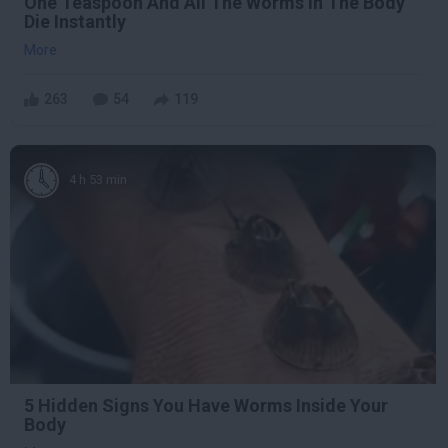
One Teaspoon And All The Worms In The Body
Die Instantly
More
263
54
119
4 h 53 min
5 Hidden Signs You Have Worms Inside Your
Body