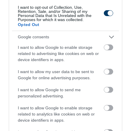
I want to opt-out of Collection, Use,
Retention, Sale, and/or Sharing of my
Personal Data that Is Unrelated with the
Purposes for which it was collected.
Opted Out
Fungus Dries Up And Falls Off After The First
Use
Google consents
More
I want to allow Google to enable storage
related to advertising like cookies on web or
189
120
176
device identifiers in apps.
I want to allow my user data to be sent to
Google for online advertising purposes.
1 h 12 min
I want to allow Google to send me
personalized advertising.
I want to allow Google to enable storage
related to analytics like cookies on web or
device identifiers in apps.