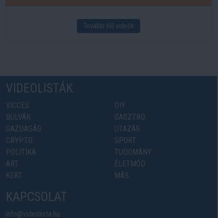
További élő videók
VIDEOLISTÁK
VICCES
DIY
BULVÁR
GASZTRO
GAZDASÁG
UTAZÁS
CRYPTO
SPORT
POLITIKA
TUDOMÁNY
ART
ÉLETMÓD
KERT
MÁS
KAPCSOLAT
info@videolista.hu