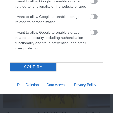
I want to allow Google to enable storage
related to functionality of the website or app.
Stop Eating These 3 Foods That Are Known to
Cause Parasites
I want to allow Google to enable storage
related to personalization.
More
I want to allow Google to enable storage
389
152
399
related to security, including authentication
functionality and fraud prevention, and other
user protection.
3 h 23 min
CONFIRM
Data Deletion
Data Access
Privacy Policy