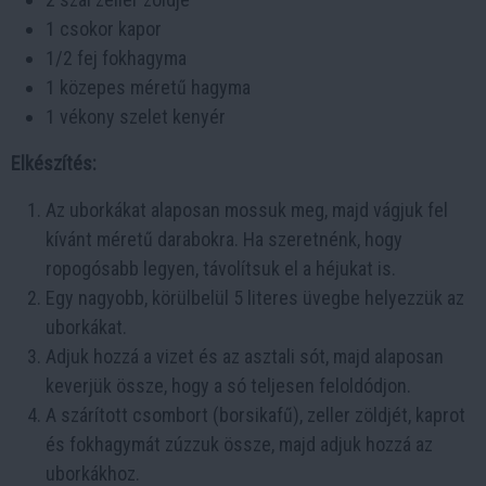
1 csokor kapor
1/2 fej fokhagyma
1 közepes méretű hagyma
1 vékony szelet kenyér
Elkészítés:
Az uborkákat alaposan mossuk meg, majd vágjuk fel
kívánt méretű darabokra. Ha szeretnénk, hogy
ropogósabb legyen, távolítsuk el a héjukat is.
Egy nagyobb, körülbelül 5 literes üvegbe helyezzük az
uborkákat.
Adjuk hozzá a vizet és az asztali sót, majd alaposan
keverjük össze, hogy a só teljesen feloldódjon.
A szárított csombort (borsikafű), zeller zöldjét, kaprot
és fokhagymát zúzzuk össze, majd adjuk hozzá az
uborkákhoz.