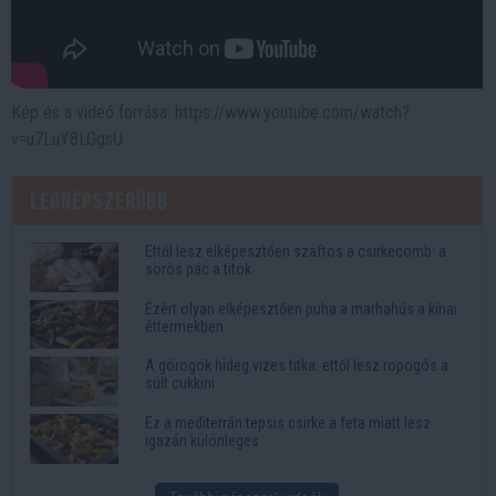
Kép és a videó forrása: https://www.youtube.com/watch?
v=u7LuY8LGgsU
Legnépszerűbb
Ettől lesz elképesztően szaftos a csirkecomb: a
sörös pác a titok
Ezért olyan elképesztően puha a marhahús a kínai
éttermekben
A görögök hideg vizes titka: ettől lesz ropogós a
sült cukkini
Ez a mediterrán tepsis csirke a feta miatt lesz
igazán különleges