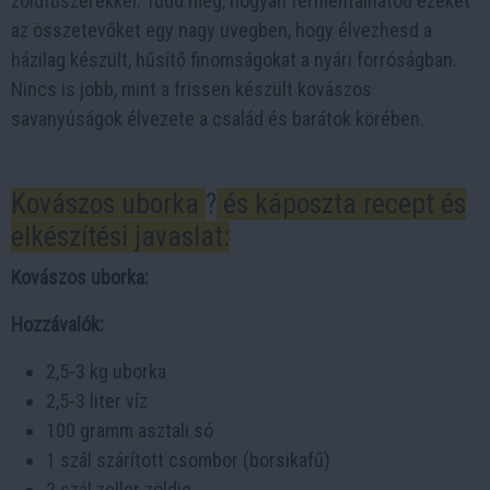
zöldfűszerekkel. Tudd meg, hogyan fermentálhatod ezeket
az összetevőket egy nagy üvegben, hogy élvezhesd a
házilag készült, hűsítő finomságokat a nyári forróságban.
Nincs is jobb, mint a frissen készült kovászos
savanyúságok élvezete a család és barátok körében.
Kovászos uborka
?
és káposzta recept és
elkészítési javaslat:
Kovászos uborka:
Hozzávalók:
2,5-3 kg uborka
2,5-3 liter víz
100 gramm asztali só
1 szál szárított csombor (borsikafű)
2 szál zeller zöldje