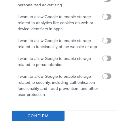
5 h 40 min
personalized advertising.
I want to allow Google to enable storage
related to analytics like cookies on web or
device identifiers in apps.
I want to allow Google to enable storage
related to functionality of the website or app.
I want to allow Google to enable storage
related to personalization.
5 Hidden Signs You Have Worms Inside Your
Body
I want to allow Google to enable storage
More
related to security, including authentication
functionality and fraud prevention, and other
user protection.
242
158
99
CONFIRM
2 h 2 min