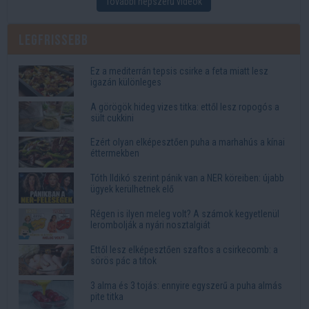
További népszerű videók
Legfrissebb
Ez a mediterrán tepsis csirke a feta miatt lesz
igazán különleges
A görögök hideg vizes titka: ettől lesz ropogós a
sült cukkini
Ezért olyan elképesztően puha a marhahús a kínai
éttermekben
Tóth Ildikó szerint pánik van a NER köreiben: újabb
ügyek kerülhetnek elő
Régen is ilyen meleg volt? A számok kegyetlenül
lerombolják a nyári nosztalgiát
Ettől lesz elképesztően szaftos a csirkecomb: a
sörös pác a titok
3 alma és 3 tojás: ennyire egyszerű a puha almás
pite titka