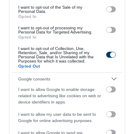
consent section.
I want to opt-out of the Sale of my
Personal Data.
Opted In
11 h 20 min
I want to opt-out of processing my
Personal Data for Targeted Advertising.
Opted In
I want to opt-out of Collection, Use,
Retention, Sale, and/or Sharing of my
Personal Data that Is Unrelated with the
Purposes for which it was collected.
Opted Out
Google consents
Fungus Dries Up And Falls Off After The First
Use
I want to allow Google to enable storage
related to advertising like cookies on web or
More
device identifiers in apps.
177
193
263
I want to allow my user data to be sent to
Google for online advertising purposes.
I want to allow Google to send me