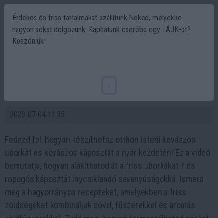
Érdekes és friss tartalmakat szállítunk Neked, melyekkel
nagyon sokat dolgozunk. Kaphatunk cserébe egy LÁJK-ot?
Köszönjük!
Kovászos uborka ? és kovászos káposzta
házilag a nyár kezdetét jelző isteni
x
savanyúságok
2023-07-04 11:35
Fedezd fel, hogyan készíthetsz otthon isteni kovászos
uborkát és kovászos káposztát a nyár kezdetén! Ez a videó
bemutatja, hogyan alakíthatod át a friss uborkákat ? és
ropogós káposztát ínycsiklandó savanyúságokká. Ismerd
meg a hagyományos recepteket, amelyekben a friss
zöldségeket kombináljuk sóval, fűszerekkel és aromás