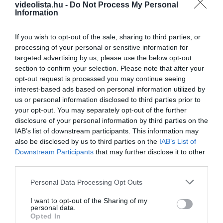
videolista.hu -
Do Not Process My Personal
346
32
350
Information
If you wish to opt-out of the sale, sharing to third parties, or
processing of your personal or sensitive information for
5 h 47 min
targeted advertising by us, please use the below opt-out
section to confirm your selection. Please note that after your
opt-out request is processed you may continue seeing
interest-based ads based on personal information utilized by
us or personal information disclosed to third parties prior to
your opt-out. You may separately opt-out of the further
disclosure of your personal information by third parties on the
IAB’s list of downstream participants. This information may
also be disclosed by us to third parties on the
IAB’s List of
Downstream Participants
that may further disclose it to other
This Simple Trick Removes All Parasites From
third parties.
Your Body!
Please note that this website/app uses one or more Google
Personal Data Processing Opt Outs
More
services and may gather and store information including but
not limited to your visit or usage behaviour. You may click to
I want to opt-out of the Sharing of my
personal data.
399
141
297
grant or deny consent to Google and its third-party tags to
Opted In
use your data for below specified purposes in below Google