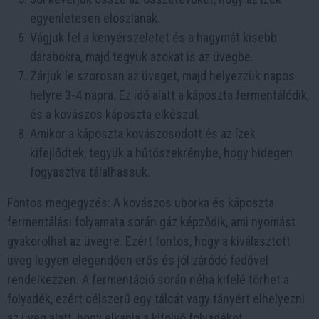
egyenletesen eloszlanak.
Vágjuk fel a kenyérszeletet és a hagymát kisebb
darabokra, majd tegyük azokat is az üvegbe.
Zárjuk le szorosan az üveget, majd helyezzük napos
helyre 3-4 napra. Ez idő alatt a káposzta fermentálódik,
és a kovászos káposzta elkészül.
Amikor a káposzta kovászosodott és az ízek
kifejlődtek, tegyük a hűtőszekrénybe, hogy hidegen
fogyasztva tálalhassuk.
Fontos megjegyzés: A kovászos uborka és káposzta
fermentálási folyamata során gáz képződik, ami nyomást
gyakorolhat az üvegre. Ezért fontos, hogy a kiválasztott
üveg legyen elegendően erős és jól záródó fedővel
rendelkezzen. A fermentáció során néha kifelé törhet a
folyadék, ezért célszerű egy tálcát vagy tányért elhelyezni
az üveg alatt, hogy elkapja a kifolyó folyadékot.