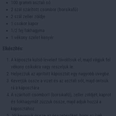
100 gramm asztali só
2 szál szárított csombor (borsikafű)
2 szál zeller zöldje
1 csokor kapor
1/2 fej fokhagyma
1 vékony szelet kenyér
Elkészítés:
A káposzta külső leveleit távolítsuk el, majd vágjuk fel
vékony csíkokra vagy reszeljük le.
Helyezzük az aprított káposztát egy nagyobb üvegbe.
Keverjük össze a vizet és az asztali sót, majd öntsük
rá a káposztára
A szárított csombort (borsikafű), zeller zöldjét, kaprot
és fokhagymát zúzzuk össze, majd adjuk hozzá a
káposztához.
Jól keverjük össze az összetevőket, hogy az ízek