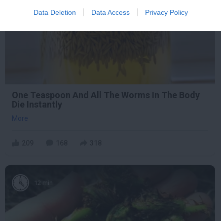
Data Deletion
Data Access
Privacy Policy
One Teaspoon And All The Worms In The Body
Die Instantly
More
209
168
318
12 min