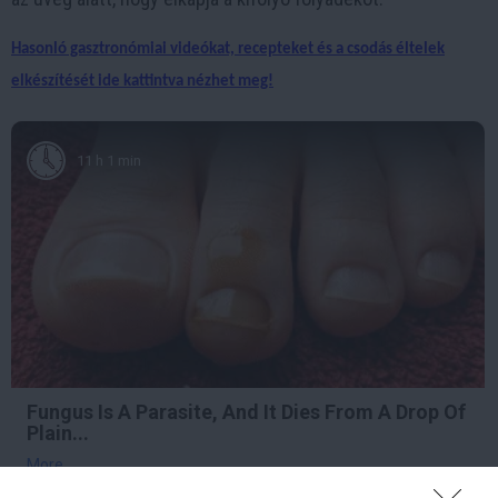
Hasonló gasztronómiai videókat, recepteket és a csodás éltelek
elkészítését ide kattintva nézhet meg!
11 h 1 min
Fungus Is A Parasite, And It Dies From A Drop Of
Plain...
More