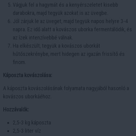
Vágjuk fel a hagymát és a kenyérszeletet kisebb
darabokra, majd tegyük azokat is az üvegbe.
Jól zárjuk le az üveget, majd tegyük napos helyre 3-4
napra. Ez idő alatt a kovászos uborka fermentálódik, és
az ízek intenzívebbé válnak.
Ha elkészült, tegyük a kovászos uborkát
hűtőszekrénybe, mert hidegen az igazán frissítő és
finom.
Káposzta kovászolása:
A káposzta kovászolásának folyamata nagyjából hasonló a
kovászos uborkáéhoz.
Hozzávalók:
2,5-3 kg káposzta
2,5-3 liter víz