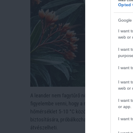
Opted 
Google 
I want t
web or d
I want t
purpose
I want 
I want t
web or d
A leander nem fagytűrő növény, ezért mindenk
I want t
figyelembe venni, hogy a növénynek világos, hűv
or app.
hőmérséklet 5-10 °C között mozogjon, és ügyeljü
I want t
biztosítására, próbálkozhatunk egy
fűtött garáz
átvészelheti.
I want t