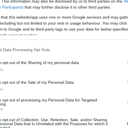
. This information may also be disclosed by us to third parties on the
IA
Participants
that may further disclose it to other third parties.
 that this website/app uses one or more Google services and may gath
including but not limited to your visit or usage behaviour. You may click 
 to Google and its third-party tags to use your data for below specifi
ogle consent section.
l Data Processing Opt Outs
o opt-out of the Sharing of my personal data.
In
o opt-out of the Sale of my Personal Data.
In
to opt-out of processing my Personal Data for Targeted
ing.
In
o opt-out of Collection, Use, Retention, Sale, and/or Sharing
ersonal Data that Is Unrelated with the Purposes for which it
lected.