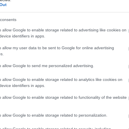
Out
consents
o allow Google to enable storage related to advertising like cookies on
evice identifiers in apps.
o allow my user data to be sent to Google for online advertising
s.
to allow Google to send me personalized advertising.
o allow Google to enable storage related to analytics like cookies on
evice identifiers in apps.
éppen
védett helyre
kell vinni a hideg hónapokra. Azonban font
o allow Google to enable storage related to functionality of the website
ös helyre van szüksége a teleltetés során. Ideális esetben a
nk arra, hogy elegendő fény érje. Ha nincs lehetőségünk ilyen
o allow Google to enable storage related to personalization.
zsal
vagy
üvegezett terasszal
, ahol a leander a téli hónapokat
o allow Google to enable storage related to security, including