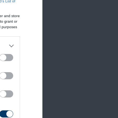
B’s List of
er and store
to grant or
ed purposes