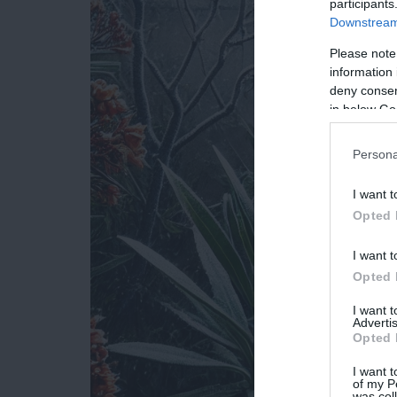
participants
Downstream 
Please note
information 
deny consent
in below Go
Persona
I want t
Opted 
I want t
Opted 
I want 
Advertis
Opted 
I want t
of my P
was col