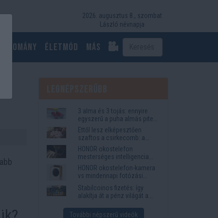
2026. augusztus 8., szombat
László névnapja
Tudomány
Életmód
más
Legnépszerűbb
3 alma és 3 tojás: ennyire
egyszerű a puha almás pite
titka
Ettől lesz elképesztően
szaftos a csirkecomb: a
sörös pác a titok
HONOR okostelefon
mesterséges intelligencia
sabb
funkciók, amelyek
HONOR okostelefon-kamera
megkönnyítik az életet
vs mindennapi fotózási
igények
Stabilcoinos fizetés: így
alakítja át a pénz világát a
Visa, a Mastercard és a
ük?
Western Union
További népszerű videók