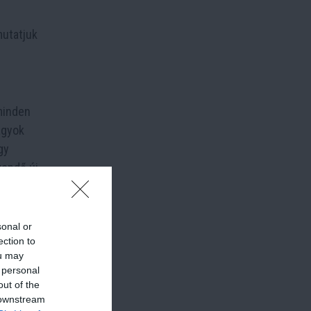
mutatjuk
minden
agyok
gy
gendő új
sonal or
ection to
ou may
 personal
out of the
 downstream