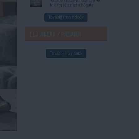
fok: így jelezhet a hőguta
További friss videók
Élő videók / Premier
További élő videók