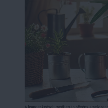
A
leander
kedvelt mediterrán növény, amely reng