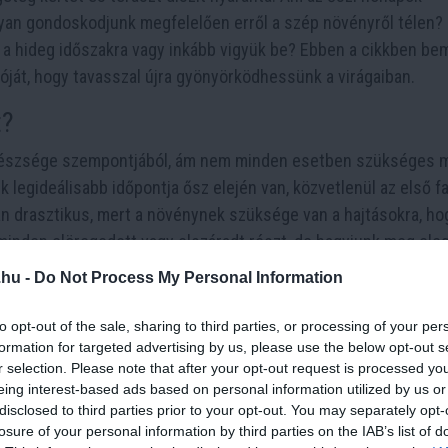
yan gondoskodjunk megfelelően erről a szép növényről télen?
k a hideg időszakra vagy inkább vigyük be? Ebben a cikkben be
óját, hogy tavasszal újra gyönyörködhessünk a virágaiban.
t?
észsége szempontjából, ám nem minden esetben szükséges 
legideálisabb időpontja ősz elején van, közvetlenül az első f
an drasztikus, mert a növénynek szüksége van a hajtásokra, ho
inden elöregedett vagy elszáradt részt, de hagyjunk meg ele
.hu -
Do Not Process My Personal Information
to opt-out of the sale, sharing to third parties, or processing of your per
formation for targeted advertising by us, please use the below opt-out s
r selection. Please note that after your opt-out request is processed y
eing interest-based ads based on personal information utilized by us or
disclosed to third parties prior to your opt-out. You may separately opt-
losure of your personal information by third parties on the IAB’s list of