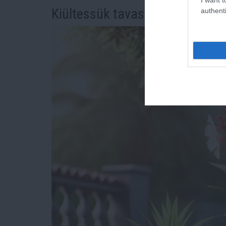
Kiültessük tavasszal vagy mar
authenti