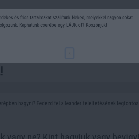
rdekes és friss tartalmakat szállítunk Neked, melyekkel nagyon sokat
olgozunk. Kaphatunk cserébe egy LÁJK-ot? Köszönjük!
Politika
Art
Kert
DIY
Gasztro
Utazás
Sport
ltetése: 5 titok, amit minden
x
!
répben hagyni? Fedezd fel a leander teleltetésének legfonto
k vagy ne? Kint hagyjuk vagy bevigy