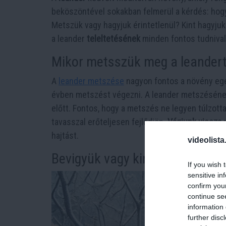
beköszöntével sokakban felmerül a kérdés: hog
Metszük vagy hagyjuk érintetlenül? Kint hagyju
a leander
teleltetésének
minden fontos tudnival
Mikor metsszük meg a leander
A
leander metszése
nagyon fontos a növény eg
évben metszést végezni. A leander metszésének 
előtt. Fontos, hogy a metszés ne legyen túlzott
tavasszal erőteljesen fejlődjön.
Vágjunk vissza
m
hajtást.
videolista
Bevigyük vagy kint hagyjuk?
If you wish 
sensitive in
confirm you
continue se
information 
further disc