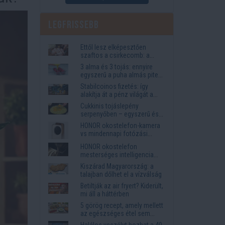
Legfrissebb
Ettől lesz elképesztően
szaftos a csirkecomb: a
sörös pác a titok
3 alma és 3 tojás: ennyire
egyszerű a puha almás pite
titka
Stabilcoinos fizetés: így
alakítja át a pénz világát a
Visa, a Mastercard és a
Cukkinis tojáslepény
Western Union
serpenyőben – egyszerű és
laktató vacsora
HONOR okostelefon-kamera
vs mindennapi fotózási
igények
HONOR okostelefon
mesterséges intelligencia
funkciók, amelyek
Kiszárad Magyarország: a
megkönnyítik az életet
talajban dőlhet el a vízválság
Betiltják az air fryert? Kiderült,
mi áll a háttérben
5 görög recept, amely mellett
az egészséges étel sem
tűnik lemondásnak
Halálos veszélyt hozhat a 40