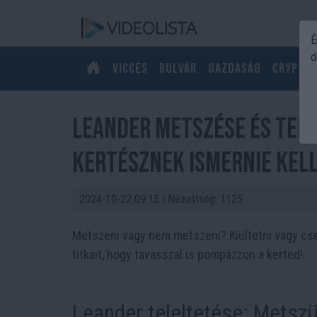
É
d
Vicces
Bulvár
Gazdaság
Crypto
Leander metszése és tele
kertésznek ismernie kell
2024-10-22 09:15
| Nézettség: 1125
Metszeni vagy nem metszeni? Kiültetni vagy cse
titkait, hogy tavasszal is pompázzon a kerted!
Leander teleltetése: Metszü