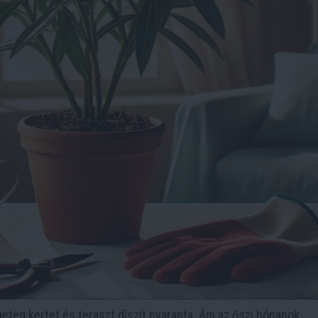
eteg kertet és teraszt díszít nyaranta. Ám az őszi hónapok