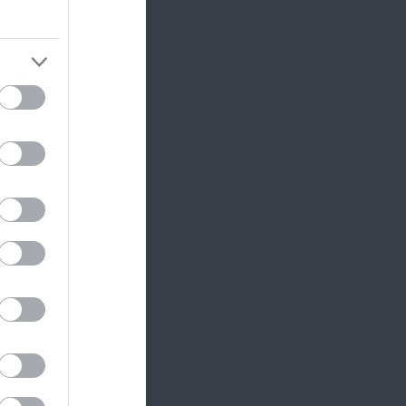
os
 hely