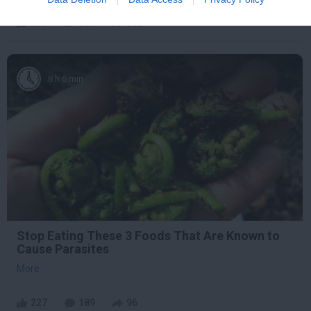
299
184
398
8 h 6 min
Stop Eating These 3 Foods That Are Known to
Cause Parasites
More
227
189
96