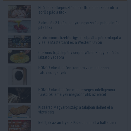
Ettől lesz elképesztően szaftos a csirkecomb: a
sörös pác a titok
3 alma és 3 tojás: ennyire egyszerű a puha almás
pite titka
Stabilcoinos fizetés: így alakítja át a pénz világát a
Visa, a Mastercard és a Western Union
Cukkinis tojáslepény serpenyőben – egyszerű és
laktató vacsora
HONOR okostelefon-kamera vs mindennapi
fotózási igények
HONOR okostelefon mesterséges intelligencia
funkciók, amelyek megkönnyítik az életet
Kiszárad Magyarország: a talajban dőlhet el a
vízválság
Betiltják az air fryert? Kiderült, mi áll a háttérben