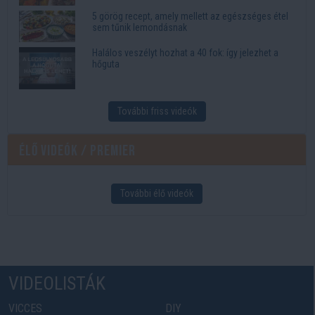
5 görög recept, amely mellett az egészséges étel
sem tűnik lemondásnak
Halálos veszélyt hozhat a 40 fok: így jelezhet a
hőguta
További friss videók
Élő videók / Premier
További élő videók
VIDEOLISTÁK
VICCES
DIY