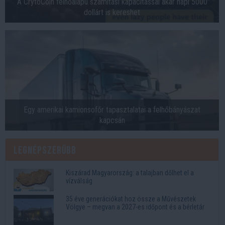
A CrytoCoin felhőalapú számítási kapacitással akár napi 5000
dollárt is kereshet
Egy amerikai kamionsofőr tapasztalatai a felhőbányászat
kapcsán
Legnépszerűbb
Kiszárad Magyarország: a talajban dőlhet el a
vízválság
35 éve generációkat hoz össze a Művészetek
Völgye – megvan a 2027-es időpont és a bérletár