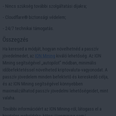
- Nincs szükség további szolgáltatási díjakra;
- Cloudflare® biztonsági védelem;
- 24/7 technikai támogatás.
Összegzés
Ha keresed a módját, hogyan növelhetnéd a passzív
jövedelmedet, az
ION Mining
kiváló lehetőség. Az ION
Mining segítségével „autopilot” módban, minimális
időbefektetéssel növelheted kriptovaluta-vagyonodat. A
passzív jövedelem minden befektető és kereskedő célja,
és az ION Mining segítségével könnyebben
maximalizálhatod passzív jövedelmi lehetőségeidet, mint
valaha.
További információért az ION Mining-ról, látogass el a
hivatalos weboldalra: https://ionmining.com/