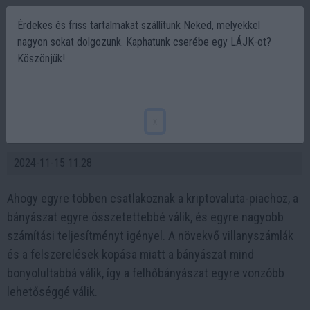
Érdekes és friss tartalmakat szállítunk Neked, melyekkel
nagyon sokat dolgozunk. Kaphatunk cserébe egy LÁJK-ot?
Köszönjük!
Mi az a felhőbányászat? Az ION Mining
megtanít rá, hogyan keress akár napi 5000
x
dollárt felhőbányászattal
2024-11-15 11:28
Ahogy egyre többen csatlakoznak a kriptovaluta-piachoz, a
bányászat egyre összetettebbé válik, és egyre nagyobb
számítási teljesítményt igényel. A növekvő villanyszámlák
és a felszerelések kopása miatt a bányászat mind
bonyolultabbá válik, így a felhőbányászat egyre vonzóbb
lehetőséggé válik.