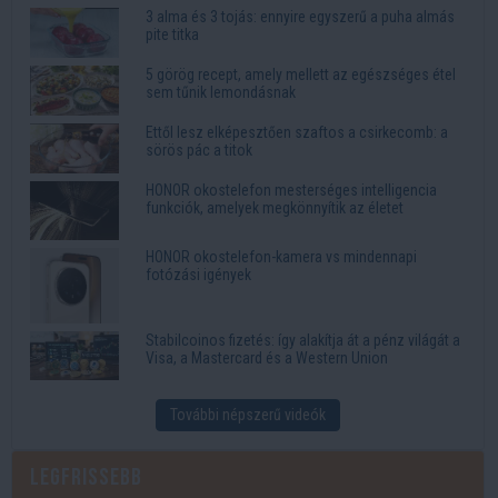
3 alma és 3 tojás: ennyire egyszerű a puha almás
pite titka
5 görög recept, amely mellett az egészséges étel
sem tűnik lemondásnak
Ettől lesz elképesztően szaftos a csirkecomb: a
sörös pác a titok
HONOR okostelefon mesterséges intelligencia
funkciók, amelyek megkönnyítik az életet
HONOR okostelefon-kamera vs mindennapi
fotózási igények
Stabilcoinos fizetés: így alakítja át a pénz világát a
Visa, a Mastercard és a Western Union
További népszerű videók
Legfrissebb