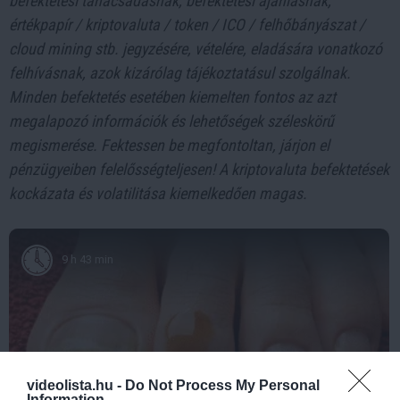
befektetési tanácsadásnak, befektetési ajánlásnak,
értékpapír / kriptovaluta / token / ICO / felhőbányászat /
cloud mining stb. jegyzésére, vételére, eladására vonatkozó
felhívásnak, azok kizárólag tájékoztatásul szolgálnak.
Minden befektetés esetében kiemelten fontos az azt
megalapozó információk és lehetőségek széleskörű
megismerése. Fektessen be megfontoltan, járjon el
pénzügyeiben felelősségteljesen! A kriptovaluta befektetések
kockázata és volatilitása kiemelkedően magas.
9 h 43 min
videolista.hu -
Do Not Process My Personal
Information