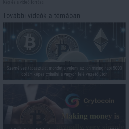
Kép és a videó forrása:
További videók a témában
Személyes tapasztalat mondatja velem: az Ion mining napi 5000
dollárt képes csinálni, a vagyon felé vezető úton