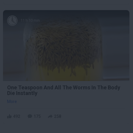
11 h 10 min
One Teaspoon And All The Worms In The Body
Die Instantly
More
492
175
258