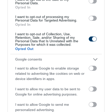
Personal Data.
5 Hidden Signs You Have Worms Inside Your
Opted In
Body
I want to opt-out of processing my
More
Personal Data for Targeted Advertising.
Opted In
399
162
243
I want to opt-out of Collection, Use,
Retention, Sale, and/or Sharing of my
Personal Data that Is Unrelated with the
Purposes for which it was collected.
Opted Out
2 h 9 min
Google consents
I want to allow Google to enable storage
related to advertising like cookies on web or
device identifiers in apps.
I want to allow my user data to be sent to
Google for online advertising purposes.
I want to allow Google to send me
This Simple Trick Removes All Parasites From
personalized advertising.
Your Body!