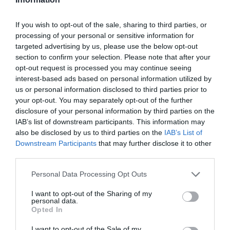
If you wish to opt-out of the sale, sharing to third parties, or
Fungus Is A Parasite, And It Dies From A Drop Of
processing of your personal or sensitive information for
Plain...
targeted advertising by us, please use the below opt-out
section to confirm your selection. Please note that after your
More
opt-out request is processed you may continue seeing
interest-based ads based on personal information utilized by
182
131
353
us or personal information disclosed to third parties prior to
your opt-out. You may separately opt-out of the further
disclosure of your personal information by third parties on the
IAB’s list of downstream participants. This information may
6 h 48 min
also be disclosed by us to third parties on the
IAB’s List of
Downstream Participants
that may further disclose it to other
third parties.
Please note that this website/app uses one or more Google
Personal Data Processing Opt Outs
services and may gather and store information including but
not limited to your visit or usage behaviour. You may click to
I want to opt-out of the Sharing of my
personal data.
grant or deny consent to Google and its third-party tags to
Opted In
use your data for below specified purposes in below Google
consent section.
I want to opt-out of the Sale of my