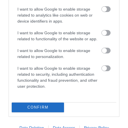
More
I want to allow Google to enable storage
related to analytics like cookies on web or
device identifiers in apps.
310
197
225
I want to allow Google to enable storage
related to functionality of the website or app.
4 h 51 min
I want to allow Google to enable storage
related to personalization.
I want to allow Google to enable storage
related to security, including authentication
functionality and fraud prevention, and other
user protection.
CONFIRM
Fungus Dries Up And Falls Off After The First
Use
More
Data Deletion
Data Access
Privacy Policy