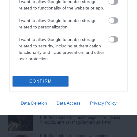
I want to allow Google to enable storage
Kép és a videó forrása: https://www.youtube.com/watch?
related to functionality of the website or app.
v=3pSzEYiU6Ts
I want to allow Google to enable storage
related to personalization.
Legnépszerűbb
I want to allow Google to enable storage
Halálos veszélyt hozhat a 40 fok: így jelezhet a
related to security, including authentication
hőguta
functionality and fraud prevention, and other
user protection.
35 éve generációkat hoz össze a Művészetek
Völgye – megvan a 2027-es időpont és a bérletár
CONFIRM
5 görög recept, amely mellett az egészséges étel
sem tűnik lemondásnak
3 alma és 3 tojás: ennyire egyszerű a puha almás
Data Deletion
Data Access
Privacy Policy
pite titka
HONOR okostelefon mesterséges intelligencia
funkciók, amelyek megkönnyítik az életet
HONOR okostelefon-kamera vs mindennapi