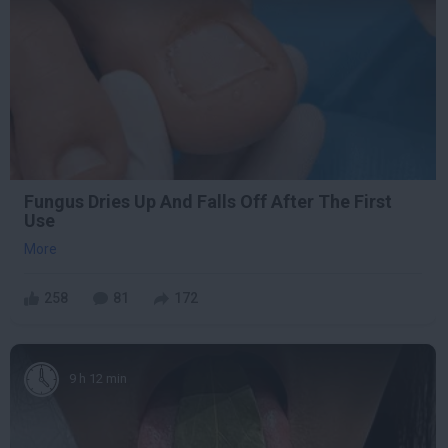
Fungus Dries Up And Falls Off After The First
Use
More
258
81
172
9 h 12 min