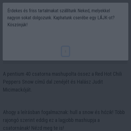
Érdekes és friss tartalmakat szállítunk Neked, melyekkel
nagyon sokat dolgozunk. Kaphatunk cserébe egy LÁJK-ot?
Köszönjük!
Micimackó és a Red Hot Chili Peppers! Hogy
szólnak együtt?
x
2023-02-06 15:25
A pentium 40 csatorna mashupolta össez a Red Hot Chili
Peppers Snow című dal zenéjét és Halász Judit
Micimackóját.
Ahogy a leírásban fogalmaznak: hull a snow és hózik! Több
rajongó szerint eddig ez a lagjobb mashiupja a
csatornának! Nézd meg te is!