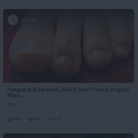
4 h 6 min
Fungus Is A Parasite, And It Dies From A Drop Of
Plain...
More
406
60
129