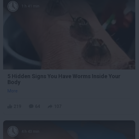
1 h 41 min
5 Hidden Signs You Have Worms Inside Your
Body
More
219
64
107
4 h 43 min