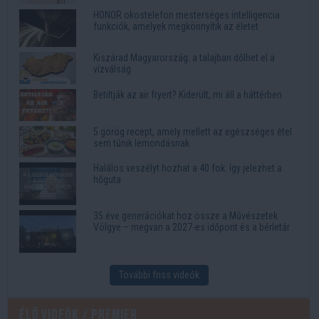
HONOR okostelefon mesterséges intelligencia
funkciók, amelyek megkönnyítik az életet
Kiszárad Magyarország: a talajban dőlhet el a
vízválság
Betiltják az air fryert? Kiderült, mi áll a háttérben
5 görög recept, amely mellett az egészséges étel
sem tűnik lemondásnak
Halálos veszélyt hozhat a 40 fok: így jelezhet a
hőguta
35 éve generációkat hoz össze a Művészetek
Völgye – megvan a 2027-es időpont és a bérletár
További friss videók
Élő videók / Premier