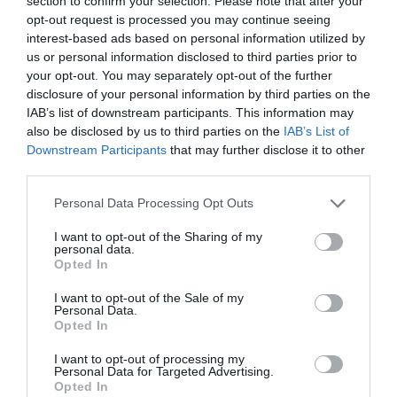
section to confirm your selection. Please note that after your
opt-out request is processed you may continue seeing
interest-based ads based on personal information utilized by
us or personal information disclosed to third parties prior to
your opt-out. You may separately opt-out of the further
disclosure of your personal information by third parties on the
Stop Eating These 3 Foods That Are Known to
IAB’s list of downstream participants. This information may
Cause Parasites
also be disclosed by us to third parties on the
IAB’s List of
More
Downstream Participants
that may further disclose it to other
third parties.
369
42
80
Please note that this website/app uses one or more Google
Personal Data Processing Opt Outs
services and may gather and store information including but
not limited to your visit or usage behaviour. You may click to
I want to opt-out of the Sharing of my
personal data.
grant or deny consent to Google and its third-party tags to
11 h 14 min
Opted In
use your data for below specified purposes in below Google
consent section.
I want to opt-out of the Sale of my
Personal Data.
Opted In
I want to opt-out of processing my
Personal Data for Targeted Advertising.
Opted In