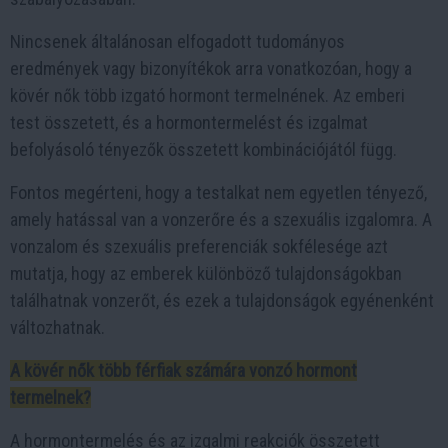
Nincsenek általánosan elfogadott tudományos
eredmények vagy bizonyítékok arra vonatkozóan, hogy a
kövér nők több izgató hormont termelnének. Az emberi
test összetett, és a hormontermelést és izgalmat
befolyásoló tényezők összetett kombinációjától függ.
Fontos megérteni, hogy a testalkat nem egyetlen tényező,
amely hatással van a vonzerőre és a szexuális izgalomra. A
vonzalom és szexuális preferenciák sokfélesége azt
mutatja, hogy az emberek különböző tulajdonságokban
találhatnak vonzerőt, és ezek a tulajdonságok egyénenként
változhatnak.
A kövér nők több férfiak számára vonzó hormont
termelnek?
A hormontermelés és az izgalmi reakciók összetett