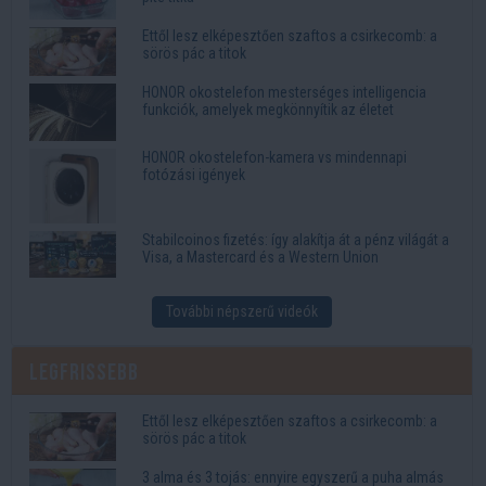
Ettől lesz elképesztően szaftos a csirkecomb: a
sörös pác a titok
HONOR okostelefon mesterséges intelligencia
funkciók, amelyek megkönnyítik az életet
HONOR okostelefon-kamera vs mindennapi
fotózási igények
Stabilcoinos fizetés: így alakítja át a pénz világát a
Visa, a Mastercard és a Western Union
További népszerű videók
Legfrissebb
Ettől lesz elképesztően szaftos a csirkecomb: a
sörös pác a titok
3 alma és 3 tojás: ennyire egyszerű a puha almás