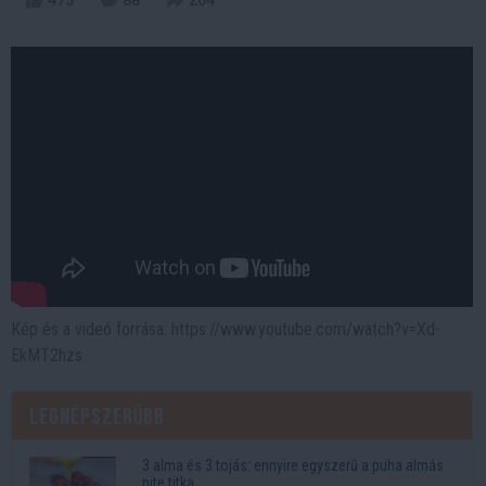
475
88
204
Kép és a videó forrása: https://www.youtube.com/watch?v=Xd-
EkMT2hzs
Legnépszerűbb
3 alma és 3 tojás: ennyire egyszerű a puha almás
pite titka