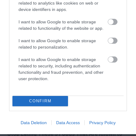
related to analytics like cookies on web or
device identifiers in apps.
Fungus Dries Up And Falls Off After The First
Use
I want to allow Google to enable storage
More
related to functionality of the website or app.
212
169
234
I want to allow Google to enable storage
related to personalization.
I want to allow Google to enable storage
3 h 18 min
related to security, including authentication
functionality and fraud prevention, and other
user protection.
CONFIRM
Data Deletion
Data Access
Privacy Policy
Stop Eating These 3 Foods That Are Known to