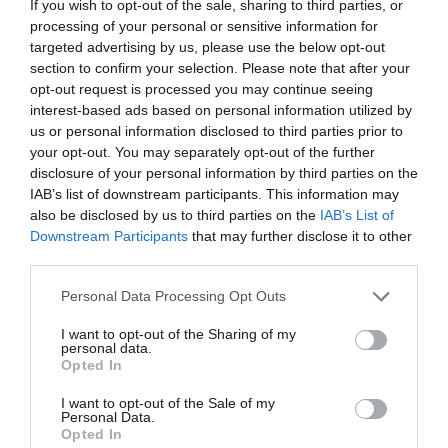
If you wish to opt-out of the sale, sharing to third parties, or
processing of your personal or sensitive information for
targeted advertising by us, please use the below opt-out
section to confirm your selection. Please note that after your
opt-out request is processed you may continue seeing
interest-based ads based on personal information utilized by
Fungus Is A Parasite, And It Dies From A Drop Of
us or personal information disclosed to third parties prior to
Plain...
your opt-out. You may separately opt-out of the further
disclosure of your personal information by third parties on the
More
IAB’s list of downstream participants. This information may
also be disclosed by us to third parties on the
IAB’s List of
489
115
165
Downstream Participants
that may further disclose it to other
third parties.
Please note that this website/app uses one or more Google
Personal Data Processing Opt Outs
3 h 57 min
services and may gather and store information including but
not limited to your visit or usage behaviour. You may click to
I want to opt-out of the Sharing of my
personal data.
grant or deny consent to Google and its third-party tags to
Opted In
use your data for below specified purposes in below Google
consent section.
I want to opt-out of the Sale of my
Personal Data.
Opted In