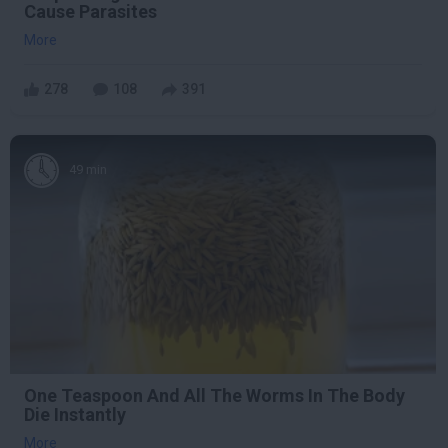
Cause Parasites
More
278
108
391
49 min
One Teaspoon And All The Worms In The Body
Die Instantly
More