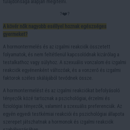
tulajdonsága alapján megítélni.
?‍❤️‍?
A kövér nők nagyobb eséllyel hoznak egészséges
gyermeket?
A hormontermelés és az izgalmi reakciók összetett
folyamatok, és nem feltétlenül kapcsolódnak kizárólag a
testalkathoz vagy súlyhoz. A szexuális vonzalom és izgalmi
reakciók egyénenként változóak, és a vonzerő és izgalmi
faktorok széles skálájából tevődnek össze.
A hormontermelést és az izgalmi reakciókat befolyásoló
tényezők közé tartoznak a pszichológiai, érzelmi és
fiziológiai tényezők, valamint a szexuális preferenciák. Az
egyén egyedi testkémiai reakciói és pszichológiai állapota
szerepet játszhatnak a hormonok és izgalmi reakciók
szabályozásában.