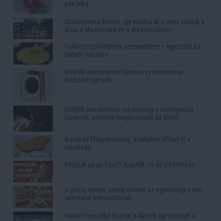
pite titka
Stabilcoinos fizetés: így alakítja át a pénz világát a
Visa, a Mastercard és a Western Union
Cukkinis tojáslepény serpenyőben – egyszerű és
laktató vacsora
HONOR okostelefon-kamera vs mindennapi
fotózási igények
HONOR okostelefon mesterséges intelligencia
funkciók, amelyek megkönnyítik az életet
Kiszárad Magyarország: a talajban dőlhet el a
vízválság
Betiltják az air fryert? Kiderült, mi áll a háttérben
5 görög recept, amely mellett az egészséges étel
sem tűnik lemondásnak
Halálos veszélyt hozhat a 40 fok: így jelezhet a