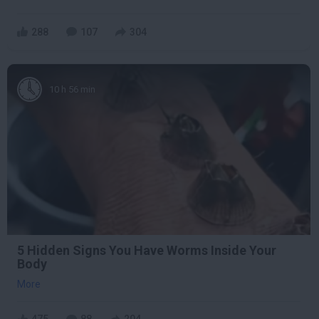
288
107
304
10 h 56 min
5 Hidden Signs You Have Worms Inside Your
Body
More