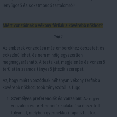
lenyűgöző és sokatmondó tartalomról!
Miért vonzódnak a vékony férfiak a kövérebb nőkhöz?
?‍❤️‍?
Az emberek vonzódása más emberekhez összetett és
sokszínű lehet, és nem mindig egyszerűen
megmagyarázható. A testalkat, megjelenés és vonzerő
területén számos tényező játszik szerepet.
Az, hogy miért vonzódnak néhányan vékony férfiak a
kövérebb nőkhöz, több tényezőtől is függ:
Személyes preferenciák és vonzalom:
Az egyéni
vonzalom és preferenciák kialakulása összetett
folyamat, melyben gyermekkori tapasztalatok,