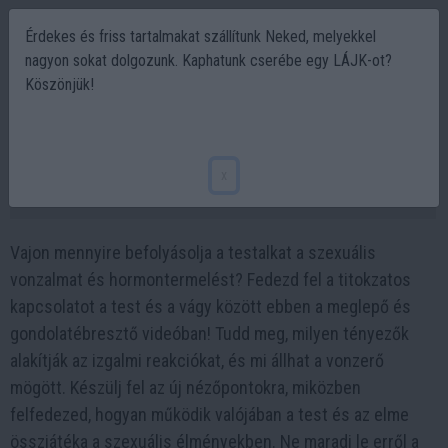
Érdekes és friss tartalmakat szállítunk Neked, melyekkel
nagyon sokat dolgozunk. Kaphatunk cserébe egy LÁJK-ot?
Köszönjük!
Miért vonzódnak a vékony férfiak a molett
hölgyekhez?
x
2023-08-29 17:52
Vajon mennyire befolyásolja a testalkat a szexuális
vonzalmat és hormontermelést? Fedezd fel a titokzatos
kapcsolatot a test és a vágy között ebben a meglepő és
gondolatébresztő videóban! Tudd meg, milyen tényezők
alakítják az izgalmi reakciókat, és mi állhat a vonzerő
mögött. Készülj fel az új nézőpontokra, miközben
felfedezed, hogyan működik valójában a test és az elme
összjátéka a szexuális élményekben. Ne maradj le erről a