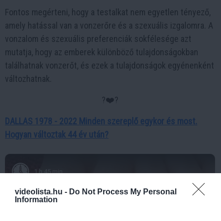
Fontos megérteni, hogy a testalkat nem egyetlen tényező,
amely hatással van a vonzerőre és a szexuális izgalomra. A
vonzalom és szexuális preferenciák sokfélesége azt
mutatja, hogy az emberek különböző tulajdonságokban
találhatnak vonzerőt, és ezek a tulajdonságok egyénenként
változhatnak.
?‍❤️‍?
DALLAS 1978 - 2022 Minden szereplő egykor és most.
Hogyan változtak 44 év után?
1 h 45 min
videolista.hu -
Do Not Process My Personal
Information