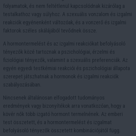
folyamatok, és nem feltétlenül kapcsolódnak kizárólag a
testalkathoz vagy súlyhoz. A szexuális vonzalom és izgalmi
reakciók egyénenként változóak, és a vonzerő és izgalmi
faktorok széles skálájából tevődnek össze.
A hormontermelést és az izgalmi reakciókat befolyásoló
tényezők közé tartoznak a pszichológiai, érzelmi és
fiziológiai tényezők, valamint a szexuális preferenciák. Az
egyén egyedi testkémiai reakciói és pszichológiai állapota
szerepet játszhatnak a hormonok és izgalmi reakciók
szabályozásában.
Nincsenek általánosan elfogadott tudományos
eredmények vagy bizonyítékok arra vonatkozóan, hogy a
kövér nők több izgató hormont termelnének. Az emberi
test összetett, és a hormontermelést és izgalmat
befolyásoló tényezők összetett kombinációjától függ.