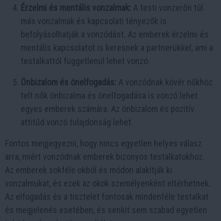
Érzelmi és mentális vonzalmak:
A testi vonzerőn túl
más vonzalmak és kapcsolati tényezők is
befolyásolhatják a vonzódást. Az emberek érzelmi és
mentális kapcsolatot is keresnek a partnerükkel, ami a
testalkattól függetlenül lehet vonzó.
Önbizalom és önelfogadás:
A vonzódnak kövér nőkhöz
telt nők önbizalma és önelfogadása is vonzó lehet
egyes emberek számára. Az önbizalom és pozitív
attitűd vonzó tulajdonság lehet.
Fontos megjegyezni, hogy nincs egyetlen helyes válasz
arra, miért vonzódnak emberek bizonyos testalkatokhoz.
Az emberek sokféle okból és módon alakítják ki
vonzalmukat, és ezek az okok személyenként eltérhetnek.
Az elfogadás és a tisztelet fontosak mindenféle testalkat
és megjelenés esetében, és senkit sem szabad egyetlen