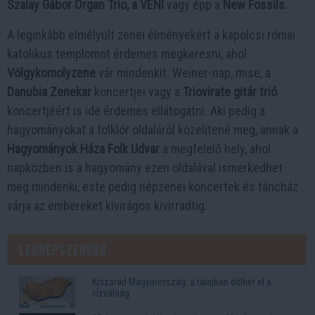
Szalay Gábor Organ Trio, a VENI
vagy épp a
New Fossils.
A leginkább elmélyült zenei élményekért a kapolcsi római
katolikus templomot érdemes megkeresni, ahol
Völgykomolyzene
vár mindenkit. Weiner-nap, mise, a
Danubia Zenekar
koncertjei vagy a
Triovirate gitár trió
koncertjéért is ide érdemes ellátogatni. Aki pedig a
hagyományokat a folklór oldaláról közelítené meg, annak a
Hagyományok Háza Folk Udvar
a megfelelő hely, ahol
napközben is a hagyomány ezen oldalával ismerkedhet
meg mindenki, este pedig népzenei koncertek és táncház
várja az embereket kivirágos kivirradtig.
Legnépszerűbb
Kiszárad Magyarország: a talajban dőlhet el a
vízválság