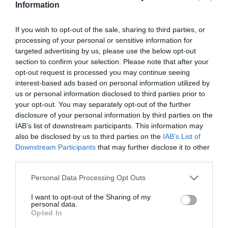
Honeybeast
is. Itt sem csak magyar produkciókat hallhat a
Information
közönség; az Egyesült Királyságból érkezik
Ben Ellis
és a
If you wish to opt-out of the sale, sharing to third parties, or
Marged
, de itt áll színpadra az ukrán
Postman
is.
processing of your personal or sensitive information for
targeted advertising by us, please use the below opt-out
A fesztivál egyik kedvencére, a
Közlekedési Múzeum
section to confirm your selection. Please note that after your
Zenélő Buszára
is a Lőtéren lehet felpattanni és érdemes
opt-out request is processed you may continue seeing
is, hiszen nem minden járaton tudja az ember élőben
interest-based ads based on personal information utilized by
us or personal information disclosed to third parties prior to
meghallgatni
Beck Zolit
,
Morionest
, a
Parno
Grasztot
vagy
your opt-out. You may separately opt-out of the further
épp az
Aurevoir.
helyközi buliját.
disclosure of your personal information by third parties on the
IAB’s list of downstream participants. This information may
A Világzene Udvar az idei évtől új partnerrel a Magyar Zene
also be disclosed by us to third parties on the
IAB’s List of
Házával együttműködve várja a látogatókat. A
Világzene
Downstream Participants
that may further disclose it to other
third parties.
Udvar x Magyar Zene Háza
Taliándörögd kínálatát színesíti,
itt többek között olyan nevekkel találkozhatnak a látogatók,
Please note that this website/app uses one or more Google
Personal Data Processing Opt Outs
mint a 30 éves
Kerekes Band
,
Borbély & Dresh Quartet
, a
services and may gather and store information including but
not limited to your visit or usage behaviour. You may click to
I want to opt-out of the Sharing of my
Góbé
,
Pál István „Szalonna” és bandája
, a
Cimbaliband,
personal data.
grant or deny consent to Google and its third-party tags to
Opted In
Ferenczi György és az 1ső Pesti rackák,
a
Kacaj, Palya Bea
use your data for below specified purposes in below Google
és zenekara
vagy épp
Szalóki Ági.