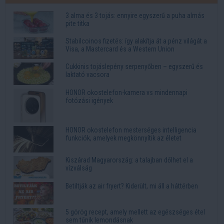
3 alma és 3 tojás: ennyire egyszerű a puha almás
pite titka
Stabilcoinos fizetés: így alakítja át a pénz világát a
Visa, a Mastercard és a Western Union
Cukkinis tojáslepény serpenyőben – egyszerű és
laktató vacsora
HONOR okostelefon-kamera vs mindennapi
fotózási igények
HONOR okostelefon mesterséges intelligencia
funkciók, amelyek megkönnyítik az életet
Kiszárad Magyarország: a talajban dőlhet el a
vízválság
Betiltják az air fryert? Kiderült, mi áll a háttérben
5 görög recept, amely mellett az egészséges étel
sem tűnik lemondásnak