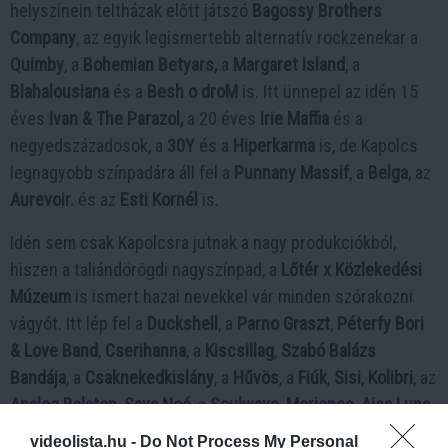
helyszínein teltházak előtt játszó
Bagossy Brothers
Company
, az egyik legismertebb alternatív rockzenekar a
Quimby
, a
Bohemian Betyars,
a
Margaret Island
, a
Blahalousiana
és a
Besh o droM
is. Itt ünnepel az idén 15
éves
Ivan & The Parazol,
a 20 éves
Irie Maffia
és a
negyedszázadosok, a
30Y
és a
Hiperkarma
is, de Kapolcs
legnagyobb színpadára áll fel a
Punnany Massif
, a
Belga
, az
Aurevoir.
és az
Esti Kornél
is.
Idén sem csak Kapolcsra jutnak a nagy produkciókból,
hiszen a taliándörögdi nagyszínpad, a
Lőtér x Közlekedési
Múzeum
is ismert hazai nevekkel vár minden szórakozni
vágyót. Itt lép fel a
Duckshell
, a
Parno Graszt
,
Péterfy Bori
& Love Band
,
Cserihanna
, a
Kiscsillag
,
Szabó Balázs
Bandája
, a
Csaknekedkislány
, a
Hűvös
, a
Fiúk
,
Sisi
,
Kolibri
, az
Analog Balaton, Saya Noé
, a
Soulwave
,
Moriones
,
Ajsa Luna
,
Co Lee
,
Deva
, a
Jazzbois
,
Esze Tamás
,
Cibi
, az
L1
és a
videolista.hu -
Do Not Process My Personal