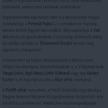
többet a legismertebb zeneszerzőkről, olyan anekdotákat
hallhatunk, amiket nem tanítanak énekórákon.
Vigántpetenden kap helyet idén is a Művészetek Völgye
tudatalattija; a
Petendi Pajta
DJ szettekkel vár hajnalig
minden befelé figyelő táncoslábút. Míg napközben a
Vad
Art
művészei gondoskodnak a közösségi élményről addig
éjszakába nyúlóan az
Önismereti Diszkó
teremti meg
ugyanezt a hangulatot.
A Kenderkert ad helyet délutánonként a Művészetek
Völgye mindennapos ősbemutatójának is, a Völgyimprónak.
Varga Livius, Rigó Marci, Little G Weevil
vagy épp
Kárász
Eszter
is itt fog improvizálni a
Blue sPot
zenekarral.
A
Petőfi udvar
sem pihen, a Petőfi Kulturális Ügynökség a
Magyar Nemzeti Múzeum Közgyűjteményi Központtal várja
a kultúra szerelmeseit. Napközben múzeumpedagógia