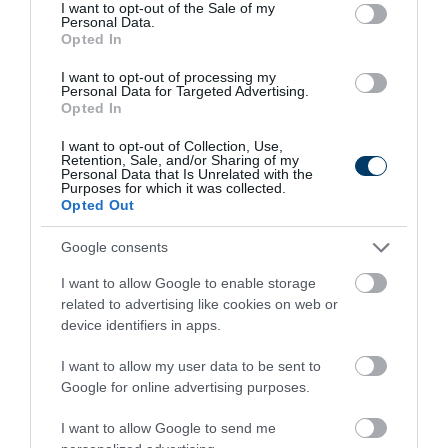
consent section.
I want to opt-out of the Sale of my
Personal Data.
Opted In
I want to opt-out of processing my
Personal Data for Targeted Advertising.
Opted In
I want to opt-out of Collection, Use,
Retention, Sale, and/or Sharing of my
Personal Data that Is Unrelated with the
Purposes for which it was collected.
Opted Out
Google consents
I want to allow Google to enable storage
Örülünk, hogy idén először a Zene Háza is ott lehet a
related to advertising like cookies on web or
Művészetek Völgyében a Világzenei Udvar névadójaként. A
device identifiers in apps.
világ tradicionális zenei kultúrájának bemutatása a
I want to allow my user data to be sent to
mindennapjainak fontos része, így az udvar hangulata és
Google for online advertising purposes.
nyitottsága jól illik ahhoz, amit a Zene Háza nap mint nap
I want to allow Google to send me
képvisel.” – mondta
Horn Márton
, a Magyar Zene Háza