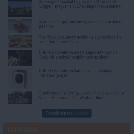
35 éve generációkat hoz össze a Művészetek
Völgye – megvan a 2027-es időpont és a bérletár
3 alma és 3 tojás: ennyire egyszerű a puha almás
pite titka
5 görög recept, amely mellett az egészséges étel
sem tűnik lemondásnak
HONOR okostelefon mesterséges intelligencia
funkciók, amelyek megkönnyítik az életet
HONOR okostelefon-kamera vs mindennapi
fotózási igények
Stabilcoinos fizetés: így alakítja át a pénz világát a
Visa, a Mastercard és a Western Union
További népszerű videók
Legfrissebb