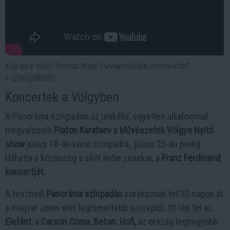
Kép és a videó forrása: https://www.youtube.com/watch?
v=EWk7jM81fFc
Koncertek a Völgyben
A Panoráma színpadon az unikális, egyetlen alkalommal
megvalósuló
Platon Karataev x Művészetek Völgye Nyitó
show
július 18-án kerül színpadra, július 20-án pedig
láthatja a közönség a skót indie zenekar, a
Franz Ferdinand
koncertjét.
A fesztivál
Panoráma színpadán
sorakoznak fel 10 napon át
a magyar zenei élet legismertebb szereplői. Itt lép fel az
Elefánt
, a
Carson Coma
,
Beton. Hofi,
az ország legnagyobb