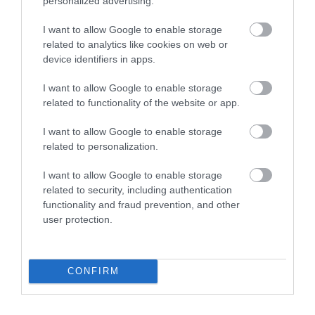
personalized advertising.
intézményigazgatója.
I want to allow Google to enable storage
A
Harcsa Veronika x MOME Udvarban
a jazz műfajé a
related to analytics like cookies on web or
főszerep tehetségekre figyelhetnek leginkább a nézők, itt
device identifiers in apps.
zenél majd
cancel., Hegedűs Józsi és a Vadvirág Együttes,
I want to allow Google to enable storage
Lenkke_
és
Villő
is. A friss hangok mellett persze itt is talál
related to functionality of the website or app.
az ember visszatérőket a
Modern Art Orchestra
,
Henri
I want to allow Google to enable storage
Gonzo és a Papírsárkányok
vagy az Esti Kornélból ismerős
related to personalization.
Lázár Tesók
koncertjét is itt hallhatja a közönség. A hazai
nevek mellett finn, osztrák és szlovák-cseh zenekarok
I want to allow Google to enable storage
színesítik a Harcsa Veronika X MOME Udvar programját.
related to security, including authentication
functionality and fraud prevention, and other
user protection.
Vigántpetend sem maradhat nagyszínpad nélkül a
Cirque
du Tókert
évről-évre különleges produkciók otthona,
zeneileg sincs ez másképp idén sem.
Igazán ünnepi lesz a
CONFIRM
75 éves Volkswagen Transporter
támogatásával
megvalósuló helyszín, a fesztiválon saját udvarral is