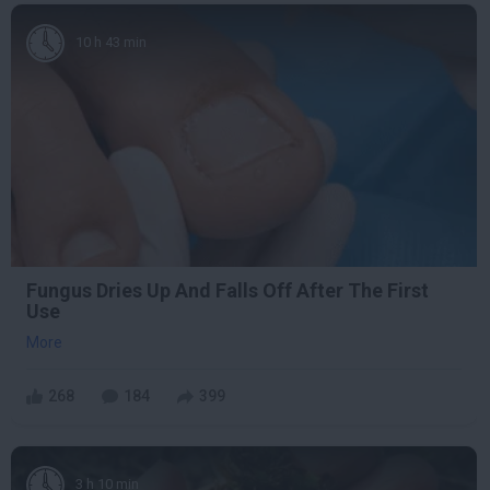
10 h 43 min
Fungus Dries Up And Falls Off After The First
Use
More
268
184
399
3 h 10 min