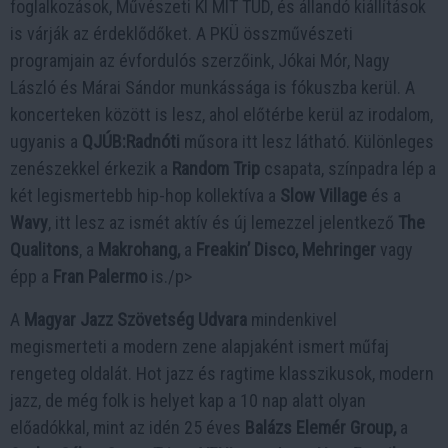
foglalkozások, Művészeti KI MIT TUD, és állandó kiállítások
is várják az érdeklődőket. A PKÜ összművészeti
programjain az évfordulós szerzőink, Jókai Mór, Nagy
László és Márai Sándor munkássága is fókuszba kerül. A
koncerteken között is lesz, ahol előtérbe kerül az irodalom,
ugyanis a
QJÚB:Radnóti
műsora itt lesz látható. Különleges
zenészekkel érkezik a
Random Trip
csapata, színpadra lép a
két legismertebb hip-hop kollektíva a
Slow Village
és a
Wavy
, itt lesz az ismét aktív és új lemezzel jelentkező
The
Qualitons
, a
Makrohang,
a
Freakin’ Disco, Mehringer
vagy
épp a
Fran Palermo
is./p>
A
Magyar Jazz Szövetség Udvara
mindenkivel
megismerteti a modern zene alapjaként ismert műfaj
rengeteg oldalát. Hot jazz és ragtime klasszikusok, modern
jazz, de még folk is helyet kap a 10 nap alatt olyan
előadókkal, mint az idén 25 éves
Balázs Elemér Group,
a