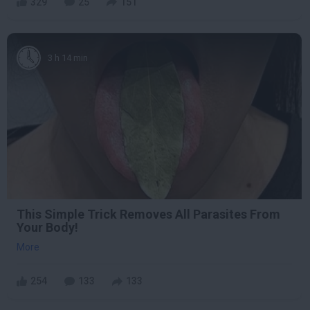
329
25
151
3 h 14 min
This Simple Trick Removes All Parasites From
Your Body!
More
254
133
133