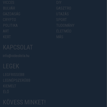
VICCES
DIY
BULVÁR
GASZTRO
GAZDASÁG
UTAZÁS
CRYPTO
SPORT
POLITIKA
TUDOMÁNY
ART
ÉLETMÓD
KERT
MÁS
KAPCSOLAT
info@videolista.hu
LEGEK
LEGFRISSEBB
LEGNÉPSZERŰBB
KIEMELT
ÉLŐ
KÖVESS MINKET!