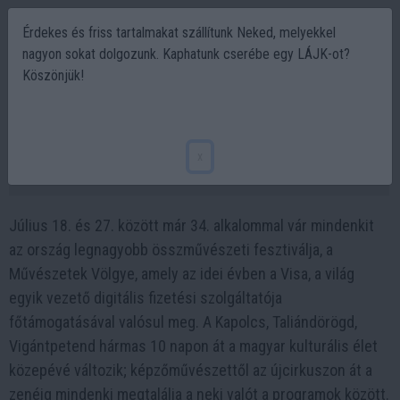
Érdekes és friss tartalmakat szállítunk Neked, melyekkel
nagyon sokat dolgozunk. Kaphatunk cserébe egy LÁJK-ot?
Köszönjük!
Milyen koncertek lesznek a Művészetek
Völgyében 2025-ben?
x
2025-06-03 17:17
Július 18. és 27. között már 34. alkalommal vár mindenkit
az ország legnagyobb összművészeti fesztiválja, a
Művészetek Völgye, amely az idei évben a Visa, a világ
egyik vezető digitális fizetési szolgáltatója
főtámogatásával valósul meg. A Kapolcs, Taliándörögd,
Vigántpetend hármas 10 napon át a magyar kulturális élet
közepévé változik; képzőművészettől az újcirkuszon át a
zenéig mindenki megtalálja a neki valót a programok között.