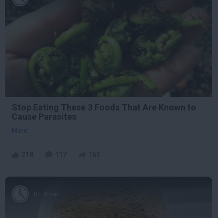
Stop Eating These 3 Foods That Are Known to
Cause Parasites
More
218
117
163
8 h 9 min