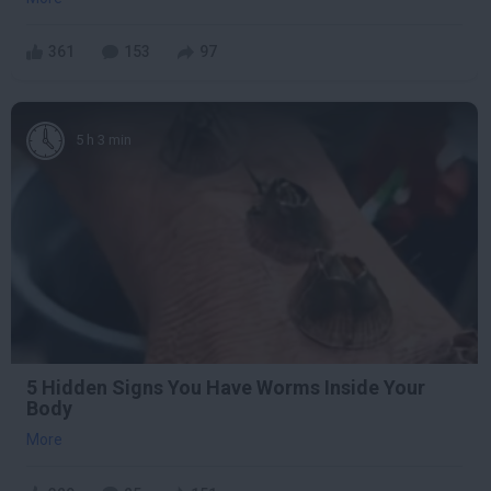
361
153
97
5 h 3 min
5 Hidden Signs You Have Worms Inside Your
Body
More