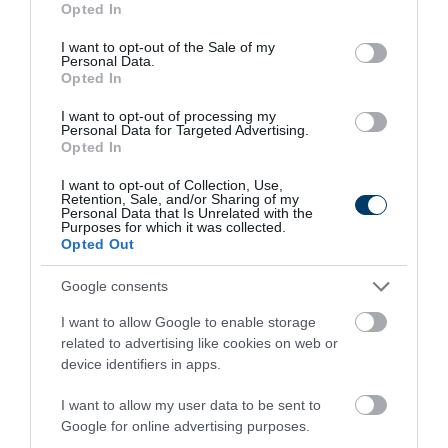
Opted In
use your data for below specified purposes in below Google
9 h 54 min
consent section.
I want to opt-out of the Sale of my
Personal Data.
Opted In
I want to opt-out of processing my
Personal Data for Targeted Advertising.
Opted In
I want to opt-out of Collection, Use,
Retention, Sale, and/or Sharing of my
Personal Data that Is Unrelated with the
Purposes for which it was collected.
Opted Out
5 Hidden Signs You Have Worms Inside Your
Body
Google consents
More
I want to allow Google to enable storage
related to advertising like cookies on web or
449
177
99
device identifiers in apps.
I want to allow my user data to be sent to
Google for online advertising purposes.
3 h 46 min