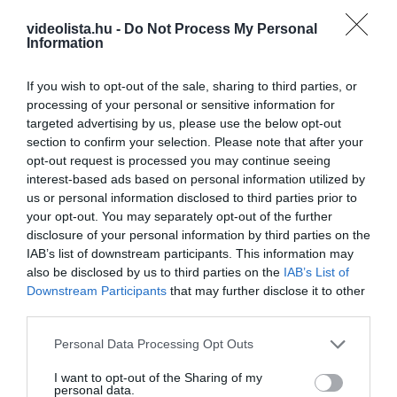
videolista.hu -
Do Not Process My Personal
Information
8 h 4 min
If you wish to opt-out of the sale, sharing to third parties, or
processing of your personal or sensitive information for
targeted advertising by us, please use the below opt-out
section to confirm your selection. Please note that after your
opt-out request is processed you may continue seeing
interest-based ads based on personal information utilized by
us or personal information disclosed to third parties prior to
your opt-out. You may separately opt-out of the further
disclosure of your personal information by third parties on the
IAB’s list of downstream participants. This information may
Stop Eating These 3 Foods That Are Known to
also be disclosed by us to third parties on the
IAB’s List of
Cause Parasites
Downstream Participants
that may further disclose it to other
More
third parties.
Please note that this website/app uses one or more Google
Personal Data Processing Opt Outs
365
114
108
services and may gather and store information including but
not limited to your visit or usage behaviour. You may click to
I want to opt-out of the Sharing of my
personal data.
grant or deny consent to Google and its third-party tags to