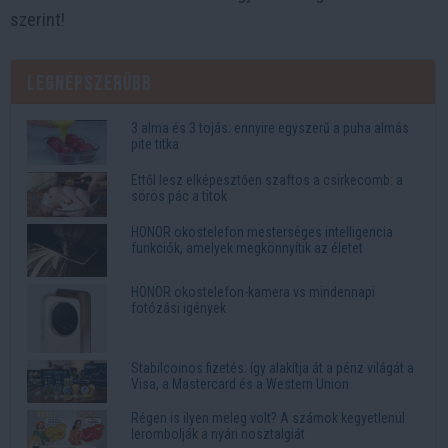
szerint!
Legnépszerűbb
3 alma és 3 tojás: ennyire egyszerű a puha almás
pite titka
Ettől lesz elképesztően szaftos a csirkecomb: a
sörös pác a titok
HONOR okostelefon mesterséges intelligencia
funkciók, amelyek megkönnyítik az életet
HONOR okostelefon-kamera vs mindennapi
fotózási igények
Stabilcoinos fizetés: így alakítja át a pénz világát a
Visa, a Mastercard és a Western Union
Régen is ilyen meleg volt? A számok kegyetlenül
lerombolják a nyári nosztalgiát