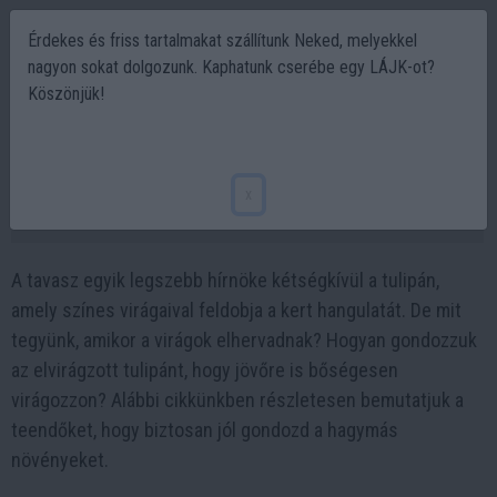
Érdekes és friss tartalmakat szállítunk Neked, melyekkel
nagyon sokat dolgozunk. Kaphatunk cserébe egy LÁJK-ot?
Köszönjük!
Mit tegyünk, ha elvirágzott a tulipán? –
Tippek a következő évi virágzásért
x
2025-05-09 15:12
A tavasz egyik legszebb hírnöke kétségkívül a tulipán,
amely színes virágaival feldobja a kert hangulatát. De mit
tegyünk, amikor a virágok elhervadnak? Hogyan gondozzuk
az elvirágzott tulipánt, hogy jövőre is bőségesen
virágozzon? Alábbi cikkünkben részletesen bemutatjuk a
teendőket, hogy biztosan jól gondozd a hagymás
növényeket.