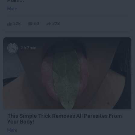
Plain...
More
228
60
328
2 h 7 min
This Simple Trick Removes All Parasites From
Your Body!
More