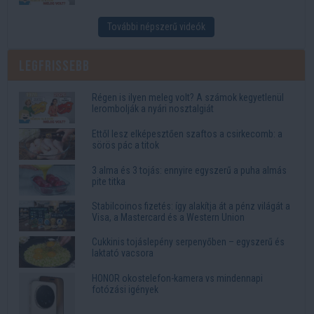
További népszerű videók
Legfrissebb
Régen is ilyen meleg volt? A számok kegyetlenül
lerombolják a nyári nosztalgiát
Ettől lesz elképesztően szaftos a csirkecomb: a
sörös pác a titok
3 alma és 3 tojás: ennyire egyszerű a puha almás
pite titka
Stabilcoinos fizetés: így alakítja át a pénz világát a
Visa, a Mastercard és a Western Union
Cukkinis tojáslepény serpenyőben – egyszerű és
laktató vacsora
HONOR okostelefon-kamera vs mindennapi
fotózási igények