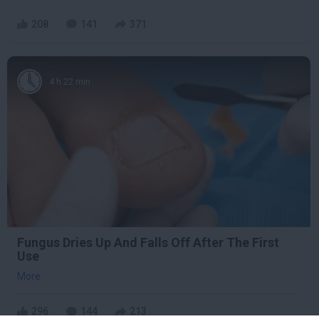
208
141
371
4 h 22 min
Fungus Dries Up And Falls Off After The First
Use
More
296
144
213