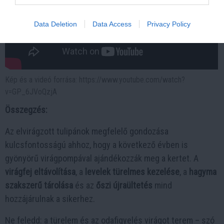
Data Deletion
Data Access
Privacy Policy
Kép és a videó forrása: https://www.youtube.com/watch?
v=GP_6JVoQzjA
Összegzés:
Az elvirágzott tulipánok megfelelő gondozása
kulcsfontosságú ahhoz, hogy a következő évben is
gyönyörű virágpompával ajándékozzák meg a kertet. A
virágfej eltávolítása
, a
levelek türelmes kezelése
, a
hagyma
szakszerű tárolása
és az
őszi újraültetés
mind
hozzájárulnak a sikerhez.
Ne feledd: a türelem és az odafigyelés virágot terem – szó