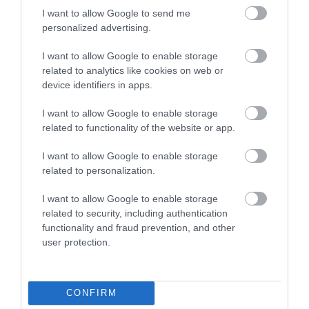
I want to allow Google to send me
personalized advertising.
I want to allow Google to enable storage
related to analytics like cookies on web or
device identifiers in apps.
I want to allow Google to enable storage
related to functionality of the website or app.
One Teaspoon And All The Worms In The Body
Die Instantly
I want to allow Google to enable storage
related to personalization.
More
I want to allow Google to enable storage
272
68
282
related to security, including authentication
functionality and fraud prevention, and other
user protection.
CONFIRM