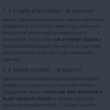
1. A virágfej eltávolítása – de óvatosan
Amint a tulipán virágai elhervadnak, érdemes eltávolítani a
virágfejeket. Ez az első lépés abban, hogy a növény ne a
magérlelésre, hanem a hagyma megerősítésére
koncentráljon. Fontos, hogy
csak a virágfejet vágjuk le
, a
szárat és leveleket hagyjuk meg, mivel ezek még tovább
fotoszintetizálnak, és visszajuttatják a tápanyagot a
hagymába.
2. A levelek sorsáról – ne siesd el!
Sokan elkövetik azt a hibát, hogy még zölden levágják a
leveleket, mert zavarja őket az elszíneződő növény a
virágágyásban. Pedig a
levelek csak akkor távolíthatók el,
ha már teljesen elszáradtak
, ez általában május vége,
június eleje környékén történik. Ez idő alatt a növény