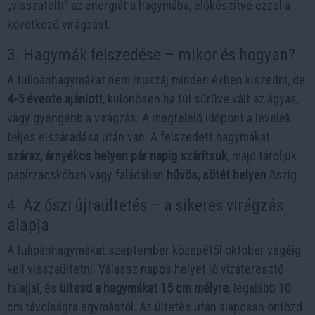
„visszatölti” az energiát a hagymába, előkészítve ezzel a
következő virágzást.
3. Hagymák felszedése – mikor és hogyan?
A tulipánhagymákat nem muszáj minden évben kiszedni, de
4-5 évente ajánlott
, különösen ha túl sűrűvé vált az ágyás,
vagy gyengébb a virágzás. A megfelelő időpont a levelek
teljes elszáradása után van. A felszedett hagymákat
száraz, árnyékos helyen pár napig szárítsuk
, majd tároljuk
papírzacskóban vagy faládában
hűvös, sötét helyen
őszig.
4. Az őszi újraültetés – a sikeres virágzás
alapja
A tulipánhagymákat szeptember közepétől október végéig
kell visszaültetni. Válassz napos helyet jó vízáteresztő
talajjal, és
ültesd a hagymákat 15 cm mélyre
, legalább 10
cm távolságra egymástól. Az ültetés után alaposan öntözd