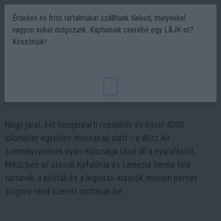
Érdekes és friss tartalmakat szállítunk Neked, melyekkel
nagyon sokat dolgozunk. Kaphatunk cserébe egy LÁJK-ot?
Köszönjük!
Négy járat egy nap alatt: így pörög a Wizz
Air személyzete
x
2026-06-28 10:36
Négy járat, két tengerparti repülőtér és közel 4000
kilométer egyetlen munkanap alatt – a Wizz Air
személyzetének nyári műszakja távol áll a nyaralástól.
Miközben az utasok Kefalónia és Lamezia Terme felé
tartanak, a pilóták és a légiutas-kísérők minden percet
szigorú rend szerint osztanak be.