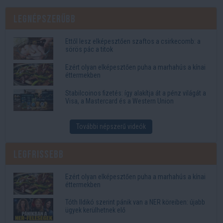
Legnépszerűbb
Ettől lesz elképesztően szaftos a csirkecomb: a
sörös pác a titok
Ezért olyan elképesztően puha a marhahús a kínai
éttermekben
Stabilcoinos fizetés: így alakítja át a pénz világát a
Visa, a Mastercard és a Western Union
További népszerű videók
Legfrissebb
Ezért olyan elképesztően puha a marhahús a kínai
éttermekben
Tóth Ildikó szerint pánik van a NER köreiben: újabb
ügyek kerülhetnek elő