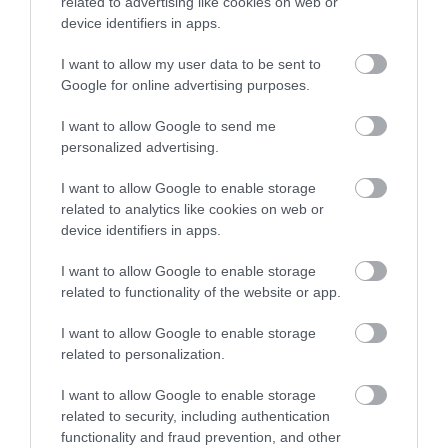
291
143
349
related to advertising like cookies on web or
device identifiers in apps.
I want to allow my user data to be sent to
1 h 41 min
Google for online advertising purposes.
I want to allow Google to send me
personalized advertising.
I want to allow Google to enable storage
related to analytics like cookies on web or
device identifiers in apps.
I want to allow Google to enable storage
related to functionality of the website or app.
One Teaspoon And All The Worms In The Body
Die Instantly
I want to allow Google to enable storage
related to personalization.
More
I want to allow Google to enable storage
173
59
91
related to security, including authentication
functionality and fraud prevention, and other