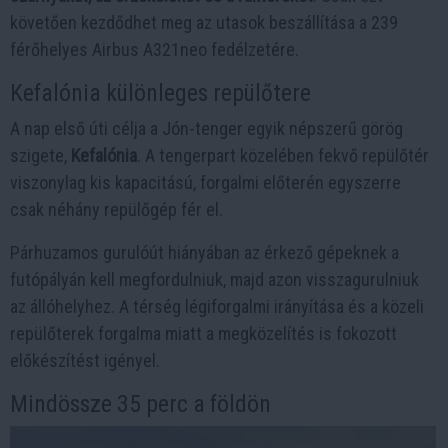
követően kezdődhet meg az utasok beszállítása a 239
férőhelyes Airbus A321neo fedélzetére.
Kefalónia különleges repülőtere
A nap első úti célja a Jón-tenger egyik népszerű görög
szigete,
Kefalónia
. A tengerpart közelében fekvő repülőtér
viszonylag kis kapacitású, forgalmi előterén egyszerre
csak néhány repülőgép fér el.
Párhuzamos gurulóút hiányában az érkező gépeknek a
futópályán kell megfordulniuk, majd azon visszagurulniuk
az állóhelyhez. A térség légiforgalmi irányítása és a közeli
repülőterek forgalma miatt a megközelítés is fokozott
előkészítést igényel.
Mindössze 35 perc a földön