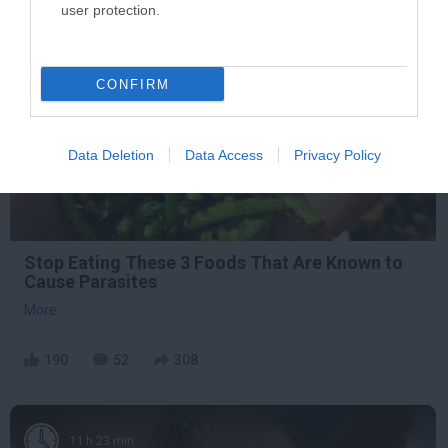
user protection.
4 h 48 min
CONFIRM
Data Deletion
Data Access
Privacy Policy
Stop Eating These 3 Foods That Are Known to
Cause Parasites
More
190
52
308
11 h 23 min