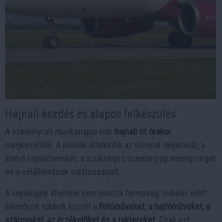
Hajnali kezdés és alapos felkészülés
A személyzet munkanapja már
hajnali öt órakor
megkezdődik. A pilóták áttekintik az útvonal időjárását, a
kitérő repülőtereket, a szükséges üzemanyag mennyiségét
és a célállomások sajátosságait.
A repülőgép átvétele sem puszta formaság. Indulás előtt
ellenőrzik többek között a
futóműveket, a hajtóműveket, a
szárnyakat, az érzékelőket és a raktereket
. Csak ezt