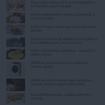
Régen is ilyen meleg volt? A számok kegyetlenül
lerombolják a nyári nosztalgiát
Ettől lesz elképesztően szaftos a csirkecomb: a
sörös pác a titok
3 alma és 3 tojás: ennyire egyszerű a puha almás
pite titka
Stabilcoinos fizetés: így alakítja át a pénz világát a
Visa, a Mastercard és a Western Union
Cukkinis tojáslepény serpenyőben – egyszerű és
laktató vacsora
HONOR okostelefon-kamera vs mindennapi
fotózási igények
HONOR okostelefon mesterséges intelligencia
funkciók, amelyek megkönnyítik az életet
Kiszárad Magyarország: a talajban dőlhet el a
vízválság