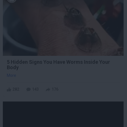
5 Hidden Signs You Have Worms Inside Your
Body
More
282
143
176