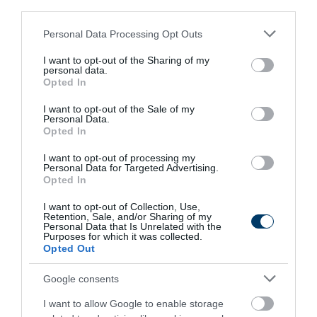
third parties.
Please note that this website/app uses one or more Google
289
184
292
Personal Data Processing Opt Outs
services and may gather and store information including but
not limited to your visit or usage behaviour. You may click to
I want to opt-out of the Sharing of my
personal data.
grant or deny consent to Google and its third-party tags to
Opted In
10 h 2 min
use your data for below specified purposes in below Google
consent section.
I want to opt-out of the Sale of my
Personal Data.
Opted In
I want to opt-out of processing my
Personal Data for Targeted Advertising.
Opted In
I want to opt-out of Collection, Use,
Retention, Sale, and/or Sharing of my
Personal Data that Is Unrelated with the
Purposes for which it was collected.
This Simple Trick Removes All Parasites From
Opted Out
Your Body!
Google consents
More
I want to allow Google to enable storage