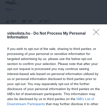
Plain...
More
289
143
381
videolista.hu -
Do Not Process My Personal
Information
2 h 33 min
If you wish to opt-out of the sale, sharing to third parties, or
processing of your personal or sensitive information for
targeted advertising by us, please use the below opt-out
section to confirm your selection. Please note that after your
opt-out request is processed you may continue seeing
interest-based ads based on personal information utilized by
us or personal information disclosed to third parties prior to
your opt-out. You may separately opt-out of the further
disclosure of your personal information by third parties on the
IAB’s list of downstream participants. This information may
Fungus Dries Up And Falls Off After The First
Use
also be disclosed by us to third parties on the
IAB’s List of
Downstream Participants
that may further disclose it to other
More