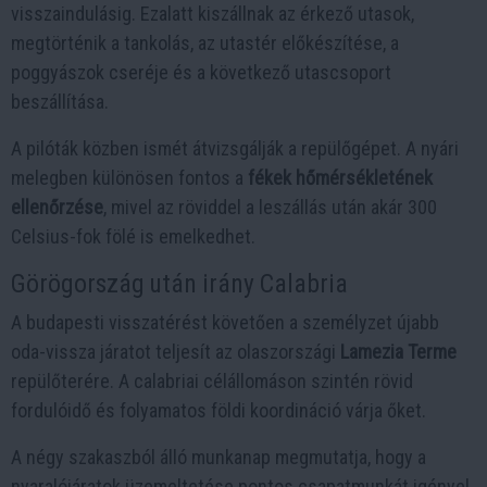
visszaindulásig. Ezalatt kiszállnak az érkező utasok,
megtörténik a tankolás, az utastér előkészítése, a
poggyászok cseréje és a következő utascsoport
beszállítása.
A pilóták közben ismét átvizsgálják a repülőgépet. A nyári
melegben különösen fontos a
fékek hőmérsékletének
ellenőrzése
, mivel az röviddel a leszállás után akár 300
Celsius-fok fölé is emelkedhet.
Görögország után irány Calabria
A budapesti visszatérést követően a személyzet újabb
oda-vissza járatot teljesít az olaszországi
Lamezia Terme
repülőterére. A calabriai célállomáson szintén rövid
fordulóidő és folyamatos földi koordináció várja őket.
A négy szakaszból álló munkanap megmutatja, hogy a
nyaralójáratok üzemeltetése pontos csapatmunkát igényel.