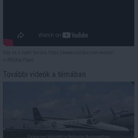
Kép és a videó forrása: https://www.youtube.com/watch?
v=K8QKw7Yanic
További videók a témában
Százezer látogató a ferihegyi Aeroparkban