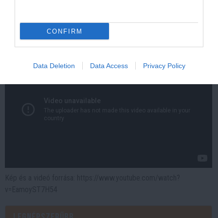
More
216
183
128
CONFIRM
Data Deletion
Data Access
Privacy Policy
Kép és a videó forrása: https://www.youtube.com/watch?
v=EamoyST7H54
Legnépszerűbb