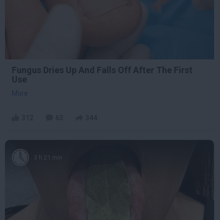
Fungus Dries Up And Falls Off After The First
Use
More
312
63
344
3 h 21 min