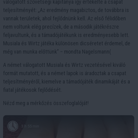
válogatott szövetségi kapitánya így értékelte a csapat
teljesítményét: „Az eredmény magabiztos, de továbbra is
vannak területek, ahol fejlődnünk kell. Az első félidőben
nem voltunk elég precízek, de a második játékrészre
feljavultunk, és a támadójátékunk is eredményesebb lett.
Musiala és Wirtz játéka különösen dicséretet érdemel, de
még van munka előttünk” – mondta Nagelsmann​(
A német válogatott Musiala és Wirtz vezetésével kiváló
formát mutatott, és a német lapok is áradoztak a csapat
teljesítményéről, kiemelve a támadójáték dinamikáját és a
fiatal játékosok fejlődését.
Nézd meg a mérkőzés összefoglalóját!
3 h 55 min