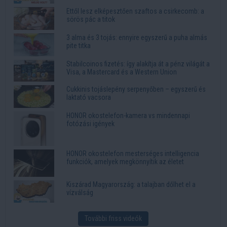
Ettől lesz elképesztően szaftos a csirkecomb: a
sörös pác a titok
3 alma és 3 tojás: ennyire egyszerű a puha almás
pite titka
Stabilcoinos fizetés: így alakítja át a pénz világát a
Visa, a Mastercard és a Western Union
Cukkinis tojáslepény serpenyőben – egyszerű és
laktató vacsora
HONOR okostelefon-kamera vs mindennapi
fotózási igények
HONOR okostelefon mesterséges intelligencia
funkciók, amelyek megkönnyítik az életet
Kiszárad Magyarország: a talajban dőlhet el a
vízválság
További friss videók