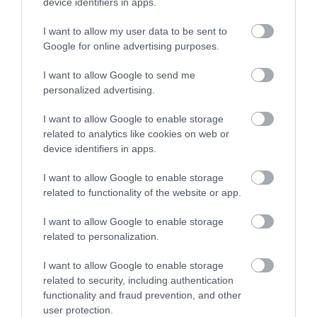
device identifiers in apps.
Stop Eating These 3 Foods That Are Known to
Cause Parasites
I want to allow my user data to be sent to
More
Google for online advertising purposes.
I want to allow Google to send me
256
74
142
personalized advertising.
I want to allow Google to enable storage
4 h 45 min
related to analytics like cookies on web or
device identifiers in apps.
I want to allow Google to enable storage
related to functionality of the website or app.
I want to allow Google to enable storage
related to personalization.
I want to allow Google to enable storage
related to security, including authentication
5 Hidden Signs You Have Worms Inside Your
functionality and fraud prevention, and other
Body
user protection.