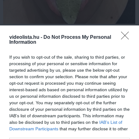
This Simple Trick Removes All Parasites From
Your Body!
videolista.hu -
Do Not Process My Personal
Information
More
If you wish to opt-out of the sale, sharing to third parties, or
224
194
192
processing of your personal or sensitive information for
targeted advertising by us, please use the below opt-out
section to confirm your selection. Please note that after your
opt-out request is processed you may continue seeing
10 h 49 min
interest-based ads based on personal information utilized by
us or personal information disclosed to third parties prior to
your opt-out. You may separately opt-out of the further
disclosure of your personal information by third parties on the
IAB’s list of downstream participants. This information may
also be disclosed by us to third parties on the
IAB’s List of
Downstream Participants
that may further disclose it to other
third parties.