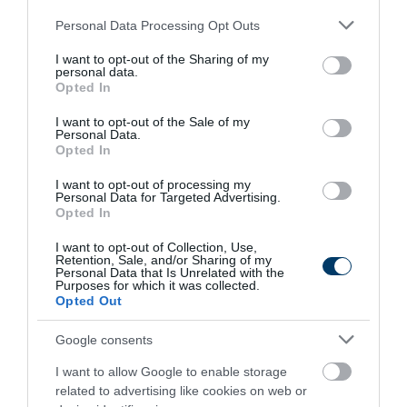
Please note that this website/app uses one or more Google
Personal Data Processing Opt Outs
services and may gather and store information including but
One Teaspoon And All The Worms In The Body
not limited to your visit or usage behaviour. You may click to
I want to opt-out of the Sharing of my
Die Instantly
personal data.
grant or deny consent to Google and its third-party tags to
Opted In
More
use your data for below specified purposes in below Google
consent section.
I want to opt-out of the Sale of my
Personal Data.
293
54
252
Opted In
I want to opt-out of processing my
Personal Data for Targeted Advertising.
10 h 54 min
Opted In
I want to opt-out of Collection, Use,
Retention, Sale, and/or Sharing of my
Personal Data that Is Unrelated with the
Purposes for which it was collected.
Opted Out
Google consents
I want to allow Google to enable storage
related to advertising like cookies on web or