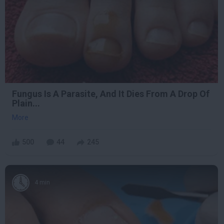
Fungus Is A Parasite, And It Dies From A Drop Of
Plain...
More
500
44
245
4 min