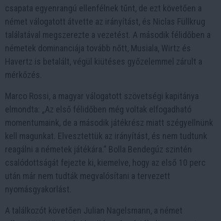
csapata egyenrangú ellenfélnek tűnt, de ezt követően a
német válogatott átvette az irányítást, és Niclas Füllkrug
találatával megszerezte a vezetést. A második félidőben a
németek dominanciája tovább nőtt, Musiala, Wirtz és
Havertz is betalált, végül kiütéses győzelemmel zárult a
mérkőzés.
Marco Rossi, a magyar válogatott szövetségi kapitánya
elmondta: „Az első félidőben még voltak elfogadható
momentumaink, de a második játékrész miatt szégyellnünk
kell magunkat. Elvesztettük az irányítást, és nem tudtunk
reagálni a németek játékára.” Bolla Bendegúz szintén
csalódottságát fejezte ki, kiemelve, hogy az első 10 perc
után már nem tudták megvalósítani a tervezett
nyomásgyakorlást.
A találkozót követően Julian Nagelsmann, a német