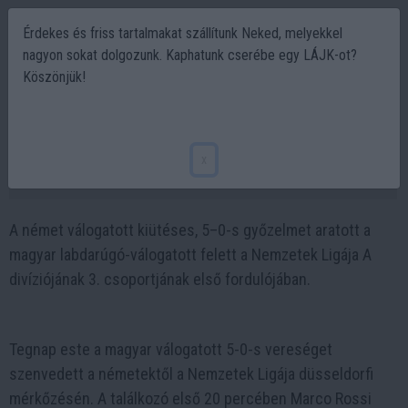
Érdekes és friss tartalmakat szállítunk Neked, melyekkel
nagyon sokat dolgozunk. Kaphatunk cserébe egy LÁJK-ot?
Köszönjük!
Nem ez az az iskolakezdés amire
gondoltunk, pedig ötöst kaptunk
x
2024-09-08 12:43
A német válogatott kiütéses, 5–0-s győzelmet aratott a
magyar labdarúgó-válogatott felett a Nemzetek Ligája A
divíziójának 3. csoportjának első fordulójában.
Tegnap este a magyar válogatott 5-0-s vereséget
szenvedett a németektől a Nemzetek Ligája düsseldorfi
mérkőzésén. A találkozó első 20 percében Marco Rossi