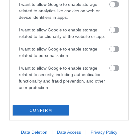
Ezért olyan elképesztően puha a marhahús a kínai
I want to allow Google to enable storage
éttermekben
related to analytics like cookies on web or
device identifiers in apps.
Tóth Ildikó szerint pánik van a NER köreiben: újabb
ügyek kerülhetnek elő
I want to allow Google to enable storage
Régen is ilyen meleg volt? A számok kegyetlenül
related to functionality of the website or app.
lerombolják a nyári nosztalgiát
I want to allow Google to enable storage
Ettől lesz elképesztően szaftos a csirkecomb: a
sörös pác a titok
related to personalization.
3 alma és 3 tojás: ennyire egyszerű a puha almás
I want to allow Google to enable storage
pite titka
related to security, including authentication
functionality and fraud prevention, and other
Stabilcoinos fizetés: így alakítja át a pénz világát a
Visa, a Mastercard és a Western Union
user protection.
Cukkinis tojáslepény serpenyőben – egyszerű és
laktató vacsora
CONFIRM
HONOR okostelefon-kamera vs mindennapi
fotózási igények
Data Deletion
Data Access
Privacy Policy
HONOR okostelefon mesterséges intelligencia