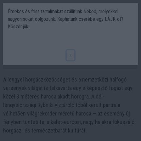
Érdekes és friss tartalmakat szállítunk Neked, melyekkel
nagyon sokat dolgozunk. Kaphatunk cserébe egy LÁJK-ot?
Köszönjük!
Rekordméretű harcsa Lengyelországból –
292 centis fogás a Rybniki-tóból (videó)
x
2025-10-20 23:15
A lengyel horgászközösséget és a nemzetközi halfogó
versenyek világát is felkavarta egy elképesztő fogás: egy
közel 3 méteres harcsa akadt horogra. A dél-
lengyelországi Rybniki víztároló tóból került partra a
vélhetően világrekorder méretű harcsa — az esemény új
fényben tünteti fel a kelet-európai, nagy halakra fókuszáló
horgász- és természetbarát kultúrát.