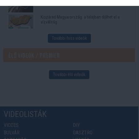
funkciók, amelyek megkönnyítik az életet
Kiszárad Magyarország: a talajban dőlhet el a
vízválság
További friss videók
Élő videók / Premier
További élő videók
VIDEOLISTÁK
VICCES
DIY
BULVÁR
GASZTRO