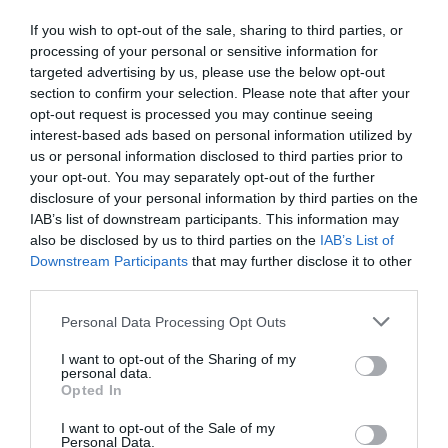
hogy itt a halak extrém méretet érjenek el.
If you wish to opt-out of the sale, sharing to third parties, or
Ahogy az
Origo is beszámolt róla
, nem ez volt az első
processing of your personal or sensitive information for
nagyméretű példány, amit a tóban fogtak, de ekkora harcsa
targeted advertising by us, please use the below opt-out
section to confirm your selection. Please note that after your
még soha nem került horogra. A Rybniki most már
opt-out request is processed you may continue seeing
hivatalosan is felkerült Európa legígéretesebb
interest-based ads based on personal information utilized by
horgászhelyei közé.
us or personal information disclosed to third parties prior to
your opt-out. You may separately opt-out of the further
Nézd meg a videót!
disclosure of your personal information by third parties on the
IAB’s list of downstream participants. This information may
also be disclosed by us to third parties on the
IAB’s List of
Downstream Participants
that may further disclose it to other
third parties.
Please note that this website/app uses one or more Google
Personal Data Processing Opt Outs
services and may gather and store information including but
not limited to your visit or usage behaviour. You may click to
I want to opt-out of the Sharing of my
personal data.
grant or deny consent to Google and its third-party tags to
Opted In
use your data for below specified purposes in below Google
consent section.
I want to opt-out of the Sale of my
Personal Data.