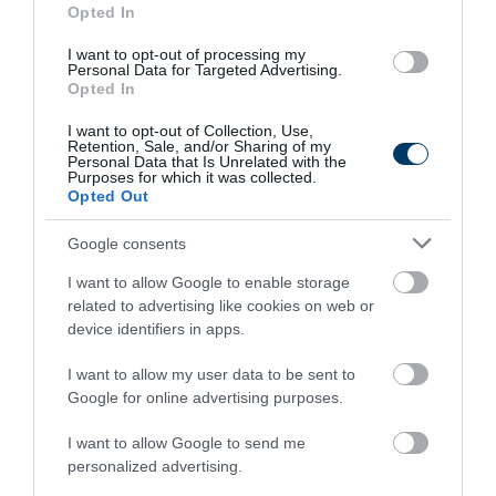
Opted In
I want to opt-out of processing my
Kép és a videó forrása:
Personal Data for Targeted Advertising.
Opted In
https://www.facebook.com/reel/1137360244778960
I want to opt-out of Collection, Use,
Retention, Sale, and/or Sharing of my
Legnépszerűbb
Personal Data that Is Unrelated with the
Purposes for which it was collected.
Opted Out
Régen is ilyen meleg volt? A számok kegyetlenül
lerombolják a nyári nosztalgiát
Google consents
Ezért olyan elképesztően puha a marhahús a kínai
éttermekben
I want to allow Google to enable storage
related to advertising like cookies on web or
Stabilcoinos fizetés: így alakítja át a pénz világát a
device identifiers in apps.
Visa, a Mastercard és a Western Union
I want to allow my user data to be sent to
További népszerű videók
Google for online advertising purposes.
I want to allow Google to send me
Legfrissebb
personalized advertising.