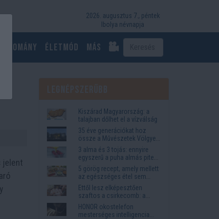
2026. augusztus 7., péntek
Ibolya névnapja
Tudomány
Életmód
más
Legnépszerűbb
Kiszárad Magyarország: a
talajban dőlhet el a vízválság
35 éve generációkat hoz
össze a Művészetek Völgye
– megvan a 2027-es időpont
3 alma és 3 tojás: ennyire
és a bérletár
egyszerű a puha almás pite
 jelent
titka
5 görög recept, amely mellett
aró
az egészséges étel sem
tűnik lemondásnak
gy
Ettől lesz elképesztően
szaftos a csirkecomb: a
sörös pác a titok
HONOR okostelefon
mesterséges intelligencia