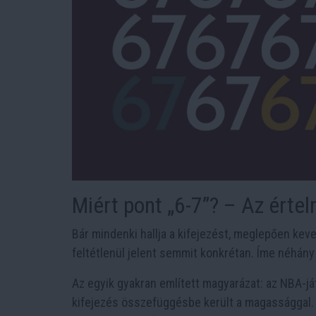
Miért pont „6-7”? – Az ért
Bár mindenki hallja a kifejezést, meglepően kev
feltétlenül jelent semmit konkrétan. Íme néhány
Az egyik gyakran említett magyarázat: az NBA-ját
kifejezés összefüggésbe került a magassággal. E