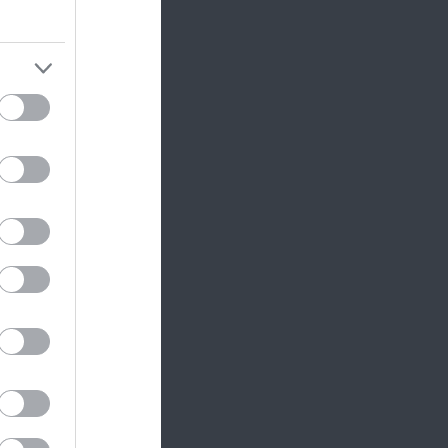
y a
utal,
atalok
e
ekből
désre –