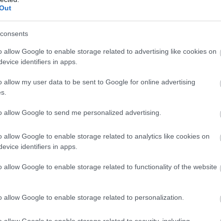
Out
lenik meg itthon?
consents
o allow Google to enable storage related to advertising like cookies on
i lapban, a Délmagyarország-ban megjelent
cikkben
azt írják, hog
evice identifiers in apps.
kolákban, közösségi médiában, diák-beszélgetésekben. Ez arra 
o allow my user data to be sent to Google for online advertising
l nyelvterületen létezik: a „6-7” kifejezés tehát már magyar fi
s.
to allow Google to send me personalized advertising.
belőle?
o allow Google to enable storage related to analytics like cookies on
gokkal szolgál:
evice identifiers in apps.
, egy ritmus, egy zene­részlet percek alatt válhat világszert
o allow Google to enable storage related to functionality of the website
 keresztül (pl. TikTok).
nyelve, kifejezései mert internet-elszívódásban élnek, apró jel
o allow Google to enable storage related to personalization.
értelmezhetetlenné válhatnak.
, osztálytermekben a trendek valódi hatással vannak a viselke
o allow Google to enable storage related to security, including