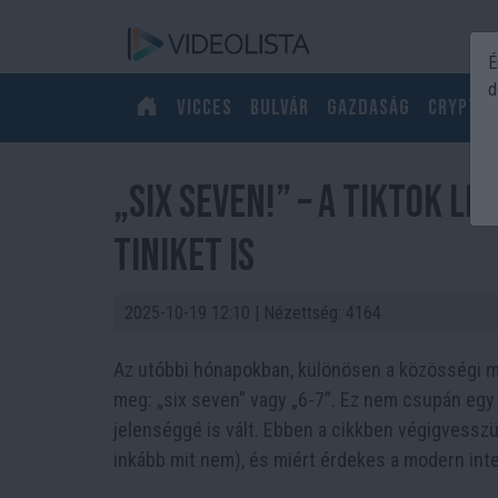
É
d
Vicces
Bulvár
Gazdaság
Crypto
„Six Seven!” – A TikTok l
tiniket is
2025-10-19 12:10
| Nézettség: 4164
Az utóbbi hónapokban, különösen a közösségi mé
meg: „six seven” vagy „6-7”. Ez nem csupán eg
jelenséggé is vált. Ebben a cikkben végigvesszük,
inkább mit nem), és miért érdekes a modern inte