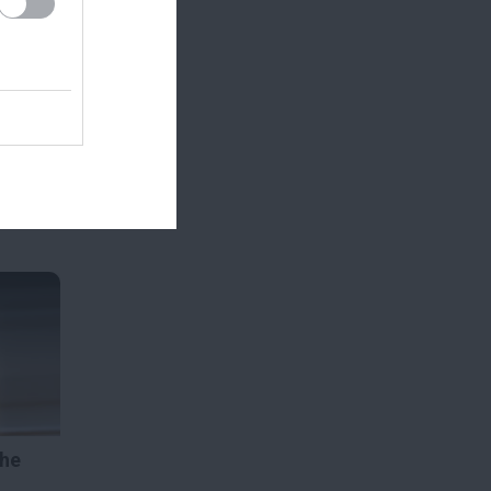
 az egy-
kultúra
The