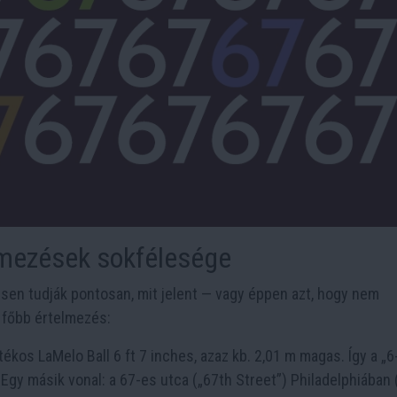
elmezések sokfélesége
esen tudják pontosan, mit jelent — vagy éppen azt, hogy nem
 főbb értelmezés:
ékos LaMelo Ball 6 ft 7 inches, azaz kb. 2,01 m magas. Így a „6
gy másik vonal: a 67-es utca („67th Street”) Philadelphiában 