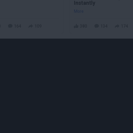
Instantly
More
8
164
109
380
134
174