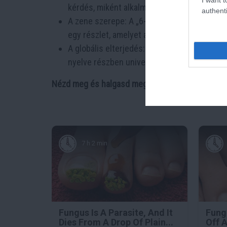
kérdés, miként alkalmazkodik hozzá az okta
authenti
A zene szerepe: A „6-7” trend azt is mutatj
egy részlet, amelyet a közösség átvesz és 
A globális elterjedés: Bár angol nyelvű ered
nyelve részben univerzális.
Nézd meg és halgasd meg a dalt ahonnan ez az e
7 h 2 min
Fungus Is A Parasite, And It
Fung
Dies From A Drop Of Plain...
Off A