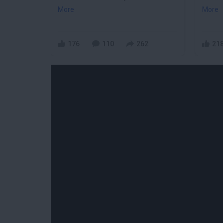
More
More
176
110
262
21