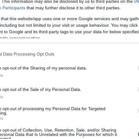
lönösebb logika nélkül kering: a „6-7 kid” például egy olyan 
. This information may also be disclosed by us to third parties on the
IA
Participants
that may further disclose it to other third parties.
bálta hangosan a „6-7” kifejezést, és a videó virálissá vált.
 that this website/app uses one or more Google services and may gath
a Gen Z és a Gen Alpha körében –, olyan, ahol a közösségi élm
including but not limited to your visit or usage behaviour. You may click 
az értelmezhetőség.
 to Google and its third-party tags to use your data for below specifi
ogle consent section.
l Data Processing Opt Outs
s – és sokak számára fárasztó:
o opt-out of the Sharing of my personal data.
tlenül áll az előtt, amit a diákok mondanak: „Miért hallom ezt a
In
eddit-bejegyzésben így írta: „I’m an 8th grade teacher and I am
oom.”
o opt-out of the Sale of my Personal Data.
kifejezés mögött nincs egyértelmű jelentés vagy cél. Ez talán 
In
ki sem érti”.
to opt-out of processing my Personal Data for Targeted
an cserélődik, és ami vicces a fiataloknak, az felnőtteknek e
ing.
In
rain rot” („agyrombolás”) kategóriába helyezik az efféle trendek
a rámutat arra is, hogyan válhat egy dalrészlet egy egész gen
o opt-out of Collection, Use, Retention, Sale, and/or Sharing
ersonal Data that Is Unrelated with the Purposes for which it
y a szám a lényeg, hanem az „áttétel”, a mémes használat, a s
lected.