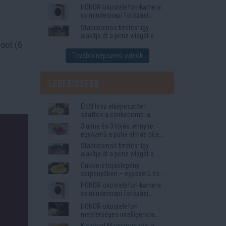
funkciók, amelyek
HONOR okostelefon-kamera
megkönnyítik az életet
vs mindennapi fotózási
igények
Stabilcoinos fizetés: így
alakítja át a pénz világát a
oot (6
Visa, a Mastercard és a
Western Union
További népszerű videók
Legfrissebb
Ettől lesz elképesztően
szaftos a csirkecomb: a
sörös pác a titok
3 alma és 3 tojás: ennyire
egyszerű a puha almás pite
titka
Stabilcoinos fizetés: így
alakítja át a pénz világát a
Visa, a Mastercard és a
Cukkinis tojáslepény
Western Union
serpenyőben – egyszerű és
laktató vacsora
HONOR okostelefon-kamera
vs mindennapi fotózási
igények
HONOR okostelefon
mesterséges intelligencia
funkciók, amelyek
Kiszárad Magyarország: a