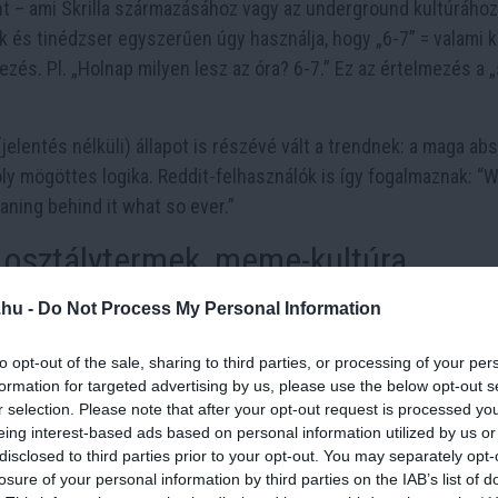
t – ami Skrilla származásához vagy az underground kultúrához
k és tinédzser egyszerűen úgy használja, hogy „6-7” = valami 
ezés. Pl. „Holnap milyen lesz az óra? 6-7.” Ez az értelmezés a 
jelentés nélküli) állapot is részévé vált a trendnek: a maga ab
ly mögöttes logika. Reddit-felhasználók is így fogalmaznak: “
aning behind it what so ever.”
, osztálytermek, meme-kultúra
sségi platformokra. Fontos állomások:
.hu -
Do Not Process My Personal Information
kkal: videó, ahol valaki képernyőn „6-7” feliratot mutat, alatt 
to opt-out of the sale, sharing to third parties, or processing of your per
l indult a láncreakció.
formation for targeted advertising by us, please use the below opt-out s
r selection. Please note that after your opt-out request is processed y
és diákok arról számoltak be, hogy a kisiskolások vagy középis
eing interest-based ads based on personal information utilized by us or
, miért – mégis viccesnek találják. Egyes iskolák már tiltani
disclosed to third parties prior to your opt-out. You may separately opt-
losure of your personal information by third parties on the IAB’s list of