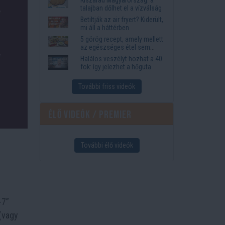
megkönnyítik az életet
talajban dőlhet el a vízválság
Betiltják az air fryert? Kiderült,
mi áll a háttérben
5 görög recept, amely mellett
az egészséges étel sem
tűnik lemondásnak
Halálos veszélyt hozhat a 40
fok: így jelezhet a hőguta
További friss videók
Élő videók / Premier
További élő videók
-7”
(vagy