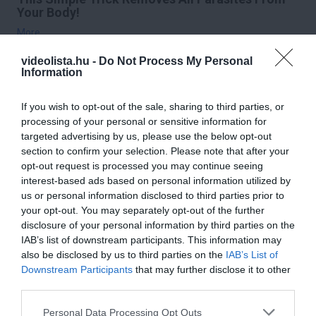
Your Body!
More
videolista.hu -
Do Not Process My Personal
283
184
241
Information
If you wish to opt-out of the sale, sharing to third parties, or
processing of your personal or sensitive information for
7 h 50 min
targeted advertising by us, please use the below opt-out
section to confirm your selection. Please note that after your
opt-out request is processed you may continue seeing
interest-based ads based on personal information utilized by
us or personal information disclosed to third parties prior to
your opt-out. You may separately opt-out of the further
disclosure of your personal information by third parties on the
IAB’s list of downstream participants. This information may
also be disclosed by us to third parties on the
IAB’s List of
Downstream Participants
that may further disclose it to other
Fungus Dries Up And Falls Off After The First
third parties.
Use
Please note that this website/app uses one or more Google
Personal Data Processing Opt Outs