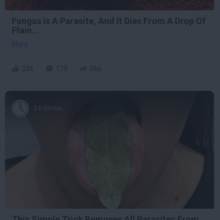
Fungus Is A Parasite, And It Dies From A Drop Of
Plain...
More
236
179
366
2 h 39 min
This Simple Trick Removes All Parasites From