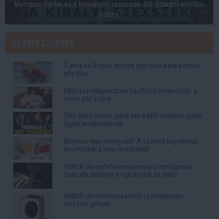
Mocskos Bertie és a botrányos szexszék: VII. Edward erotikus
bútora
Legnépszerűbb
3 alma és 3 tojás: ennyire egyszerű a puha almás
pite titka
Ettől lesz elképesztően szaftos a csirkecomb: a
sörös pác a titok
Tóth Ildikó szerint pánik van a NER köreiben: újabb
ügyek kerülhetnek elő
Régen is ilyen meleg volt? A számok kegyetlenül
lerombolják a nyári nosztalgiát
HONOR okostelefon mesterséges intelligencia
funkciók, amelyek megkönnyítik az életet
HONOR okostelefon-kamera vs mindennapi
fotózási igények