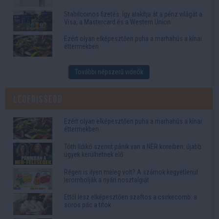
Stabilcoinos fizetés: így alakítja át a pénz világát a
Visa, a Mastercard és a Western Union
Ezért olyan elképesztően puha a marhahús a kínai
éttermekben
További népszerű videók
Legfrissebb
Ezért olyan elképesztően puha a marhahús a kínai
éttermekben
Tóth Ildikó szerint pánik van a NER köreiben: újabb
ügyek kerülhetnek elő
Régen is ilyen meleg volt? A számok kegyetlenül
lerombolják a nyári nosztalgiát
Ettől lesz elképesztően szaftos a csirkecomb: a
sörös pác a titok