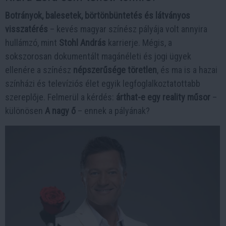
Botrányok, balesetek, börtönbüntetés és látványos
visszatérés
– kevés magyar színész pályája volt annyira
hullámzó, mint
Stohl András
karrierje. Mégis, a
sokszorosan dokumentált magánéleti és jogi ügyek
ellenére a színész
népszerűsége töretlen
, és ma is a hazai
színházi és televíziós élet egyik legfoglalkoztatottabb
szereplője. Felmerül a kérdés:
árthat-e egy reality műsor
–
különösen
A nagy ő
– ennek a pályának?