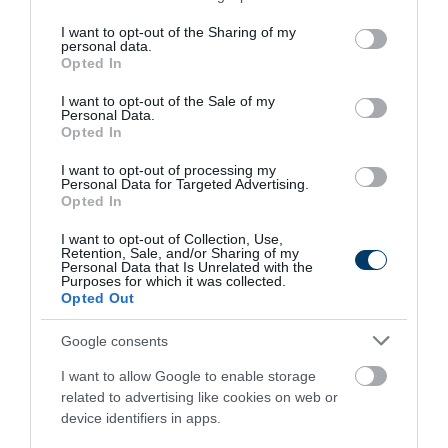
More
services and may gather and store information including but
not limited to your visit or usage behaviour. You may click to
I want to opt-out of the Sharing of my
personal data.
236
133
128
grant or deny consent to Google and its third-party tags to
Opted In
use your data for below specified purposes in below Google
consent section.
I want to opt-out of the Sale of my
Personal Data.
5 h 55 min
Opted In
I want to opt-out of processing my
Personal Data for Targeted Advertising.
Opted In
I want to opt-out of Collection, Use,
Retention, Sale, and/or Sharing of my
Personal Data that Is Unrelated with the
Purposes for which it was collected.
Opted Out
Google consents
One Teaspoon And All The Worms In The Body
Die Instantly
I want to allow Google to enable storage
related to advertising like cookies on web or
More
device identifiers in apps.