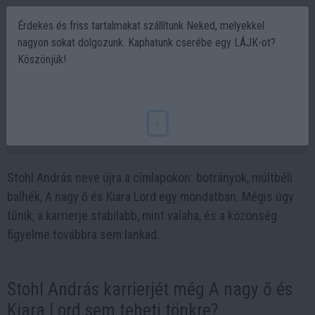
Érdekes és friss tartalmakat szállítunk Neked, melyekkel
nagyon sokat dolgozunk. Kaphatunk cserébe egy LÁJK-ot?
Köszönjük!
Stohl András karrierje A nagy ő és Kiara
Lord árnyékában
x
2026-02-06 12:04
Stohl András neve újra a címlapokon: botrányok, múltbéli
balhék, A nagy ő és Kiara Lord egy mondatban. Mégis úgy
tűnik, a karrierje stabilabb, mint valaha, és a közönség
figyelme továbbra sem lankad.
Stohl András karrierjét még A nagy ő és
Kiara Lord sem teheti tönkre?