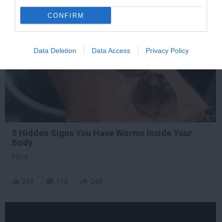
CONFIRM
3 h 0 min
Data Deletion
Data Access
Privacy Policy
5 Hidden Signs You Have Worms Inside Your
Body
More
249
115
244