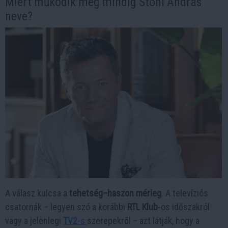
Miért működik még mindig Stohl András
neve?
A válasz kulcsa a
tehetség–haszon mérleg
. A televíziós
csatornák – legyen szó a korábbi
RTL Klub
-os időszakról
vagy a jelenlegi
TV2
-s
szerepekről – azt látják, hogy a