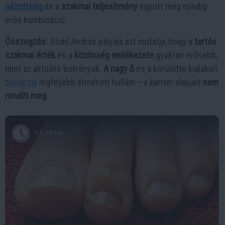
nézettség
és a
szakmai teljesítmény
együtt még mindig
erős kombináció.
Összegzés:
Stohl András pályája azt mutatja, hogy a
tartós
szakmai érték
és a
közönség emlékezete
gyakran erősebb,
mint az aktuális botrányok.
A nagy ő
és a körülötte kialakult
bulvárzaj
legfeljebb átmeneti hullám – a karrier alapjait
nem
rendíti meg
.
5 h 28 min