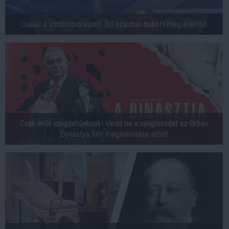
Csalás a lottósorsoláson‼️ Élő adásban bukott meg a lottó‼️
Csak erős idegzetűeknek! Vedd be a nyugtatódat az Orbán
Dynastya film megtekintése előtt!