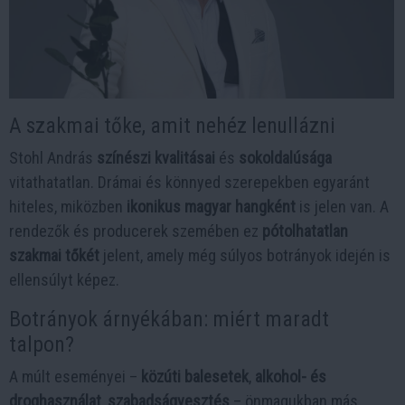
A szakmai tőke, amit nehéz lenullázni
Stohl András
színészi kvalitásai
és
sokoldalúsága
vitathatatlan. Drámai és könnyed szerepekben egyaránt
hiteles, miközben
ikonikus magyar hangként
is jelen van. A
rendezők és producerek szemében ez
pótolhatatlan
szakmai tőkét
jelent, amely még súlyos botrányok idején is
ellensúlyt képez.
Botrányok árnyékában: miért maradt
talpon?
A múlt eseményei –
közúti balesetek
,
alkohol- és
droghasználat
,
szabadságvesztés
– önmagukban más