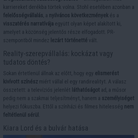
karriereket derékba törtek volna. Stohl esetében azonban a
felelősségvállalás
, a
nyilvános következmények
és a
visszatérés narratívája
együtt olyan képet alakított ki,
amelyet a közönség jelentős része elfogadott. PR-
szempontból mindez
lezárt történetté
vált.
Reality-szerepvállalás: kockázat vagy
tudatos döntés?
Sokan értetlenül állnak az előtt, hogy egy
elismerést
kivívott színész
miért vállal el egy randirealityt. A válasz
összetett: a televíziós jelenlét
láthatóságot
ad, a műsor
pedig nem a szakmai teljesítményt, hanem a
személyiséget
helyezi fókuszba. Ettől a színházi és filmes hitelesség
nem
feltétlenül sérül
.
Kiara Lord és a bulvár hatása