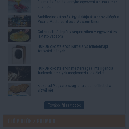
3 alma és 3 tojás: ennyire egyszerű a puha almás
pite titka
Stabilcoinos fizetés: így alakítja át a pénz világát a
Visa, a Mastercard és a Western Union
Cukkinis tojáslepény serpenyőben – egyszerű és
laktató vacsora
HONOR okostelefon-kamera vs mindennapi
fotózási igények
HONOR okostelefon mesterséges intelligencia
funkciók, amelyek megkönnyítik az életet
Kiszárad Magyarország: a talajban dőlhet el a
vízválság
További friss videók
Élő videók / Premier