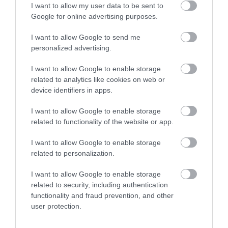
343
187
305
I want to allow my user data to be sent to
Google for online advertising purposes.
I want to allow Google to send me
4 h 16 min
personalized advertising.
I want to allow Google to enable storage
related to analytics like cookies on web or
device identifiers in apps.
I want to allow Google to enable storage
related to functionality of the website or app.
I want to allow Google to enable storage
related to personalization.
Stop Eating These 3 Foods That Are Known to
Cause Parasites
I want to allow Google to enable storage
More
related to security, including authentication
functionality and fraud prevention, and other
user protection.
171
50
296