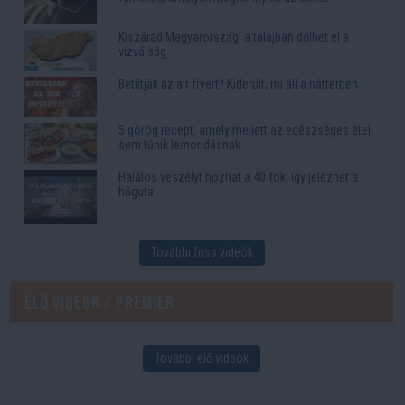
Kiszárad Magyarország: a talajban dőlhet el a
vízválság
Betiltják az air fryert? Kiderült, mi áll a háttérben
5 görög recept, amely mellett az egészséges étel
sem tűnik lemondásnak
Halálos veszélyt hozhat a 40 fok: így jelezhet a
hőguta
További friss videók
Élő videók / Premier
További élő videók