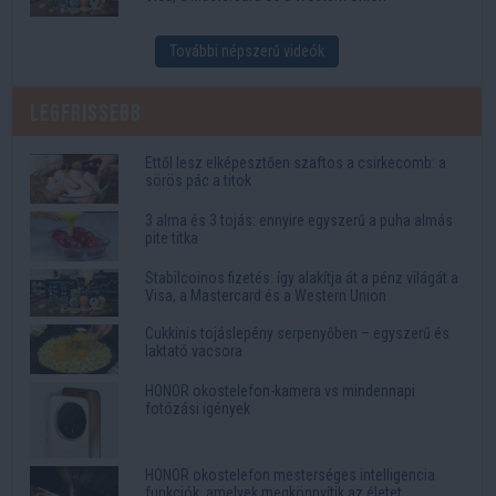
További népszerű videók
Legfrissebb
Ettől lesz elképesztően szaftos a csirkecomb: a
sörös pác a titok
3 alma és 3 tojás: ennyire egyszerű a puha almás
pite titka
Stabilcoinos fizetés: így alakítja át a pénz világát a
Visa, a Mastercard és a Western Union
Cukkinis tojáslepény serpenyőben – egyszerű és
laktató vacsora
HONOR okostelefon-kamera vs mindennapi
fotózási igények
HONOR okostelefon mesterséges intelligencia
funkciók, amelyek megkönnyítik az életet