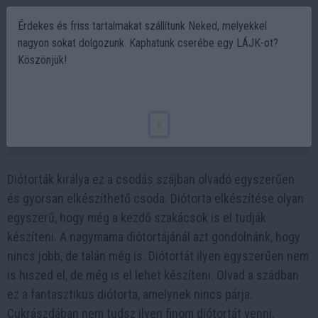
Érdekes és friss tartalmakat szállítunk Neked, melyekkel
nagyon sokat dolgozunk. Kaphatunk cserébe egy LÁJK-ot?
Köszönjük!
Szájban olvadó diótorta! Egyszerű és
nagyon finom!
x
2022-12-01 17:19
Diótorták királya ez a csodás szájban olvadó egyszerűen
és gyorsan elkészíthető csoda. Diótorta elkészítése olyan
egyszerű, hogy még a kezdő szakácsok is el tudják
készíteni. A nagymama diótortájánál azt gondolnánk, hogy
nincs jobb, de talán még is. Diótortát ilyen egyszerűen nem
is hiszed el, de még is el lehet készíteni. Olvad a szádban
ez a fantasztikus diótorta, amelynek nincs párja.
Cukrászdában nem tudsz ilyen finom diótortát venni.