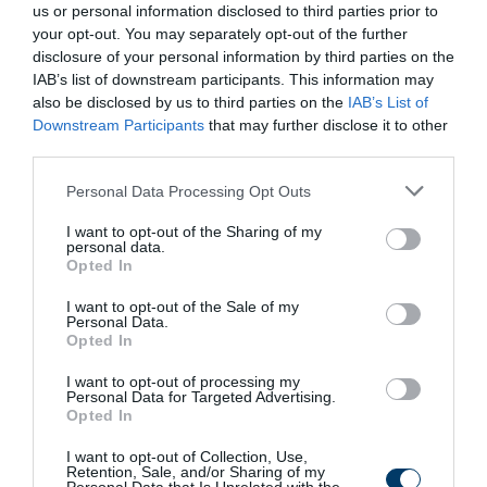
us or personal information disclosed to third parties prior to
your opt-out. You may separately opt-out of the further
disclosure of your personal information by third parties on the
IAB’s list of downstream participants. This information may
also be disclosed by us to third parties on the
IAB’s List of
Downstream Participants
that may further disclose it to other
third parties.
Please note that this website/app uses one or more Google
Personal Data Processing Opt Outs
services and may gather and store information including but
5 Hidden Signs You Have Worms Inside Your
not limited to your visit or usage behaviour. You may click to
I want to opt-out of the Sharing of my
Body
personal data.
grant or deny consent to Google and its third-party tags to
Opted In
More
use your data for below specified purposes in below Google
consent section.
I want to opt-out of the Sale of my
Personal Data.
156
155
198
Opted In
I want to opt-out of processing my
Personal Data for Targeted Advertising.
Opted In
I want to opt-out of Collection, Use,
Retention, Sale, and/or Sharing of my