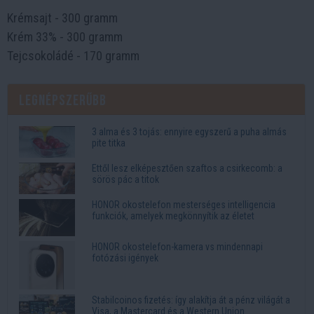
Krémsajt - 300 gramm
Krém 33% - 300 gramm
Tejcsokoládé - ​​170 gramm
Legnépszerűbb
3 alma és 3 tojás: ennyire egyszerű a puha almás
pite titka
Ettől lesz elképesztően szaftos a csirkecomb: a
sörös pác a titok
HONOR okostelefon mesterséges intelligencia
funkciók, amelyek megkönnyítik az életet
HONOR okostelefon-kamera vs mindennapi
fotózási igények
Stabilcoinos fizetés: így alakítja át a pénz világát a
Visa, a Mastercard és a Western Union