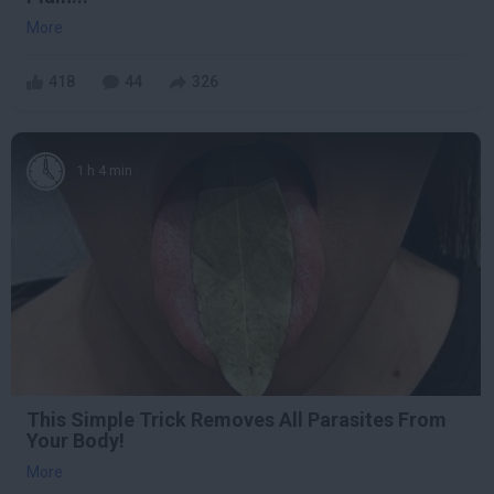
More
418
44
326
1 h 4 min
This Simple Trick Removes All Parasites From
Your Body!
More