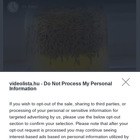
5 h 5 min
One Teaspoon And All The Worms In The Body
Die Instantly
videolista.hu -
Do Not Process My Personal
Information
More
If you wish to opt-out of the sale, sharing to third parties, or
442
143
105
processing of your personal or sensitive information for
targeted advertising by us, please use the below opt-out
section to confirm your selection. Please note that after your
opt-out request is processed you may continue seeing
4 h 23 min
interest-based ads based on personal information utilized by