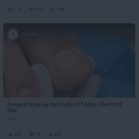
374
172
109
2 h 8 min
Fungus Dries Up And Falls Off After The First
Use
More
209
78
230