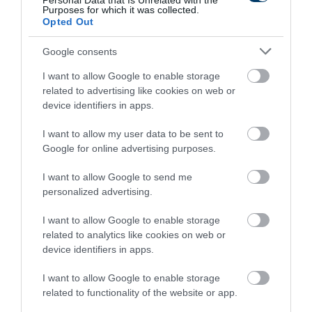
Personal Data that Is Unrelated with the
Purposes for which it was collected.
Opted Out
Google consents
I want to allow Google to enable storage
related to advertising like cookies on web or
device identifiers in apps.
Kép és a videó forrása: https://www.youtube.com/watch?
v=NApAdTzsbpA
I want to allow my user data to be sent to
Google for online advertising purposes.
KEKSZ: (a forma átmérője 18 cm)
I want to allow Google to send me
Tojás - 4 db
personalized advertising.
Cukor - 120 gramm
Só - egy csipetnyi
I want to allow Google to enable storage
related to analytics like cookies on web or
Liszt - 65 gramm
device identifiers in apps.
Kakaó - 35 gramm
Kukoricakeményítő - 25 gramm
I want to allow Google to enable storage
related to functionality of the website or app.
NOUGA - SOFFLE: (átmérő 16 cm)