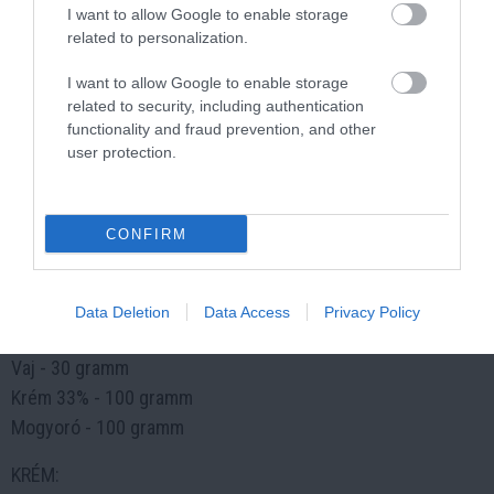
I want to allow Google to enable storage
Tojásfehérje - 2 db
related to personalization.
Só - egy csipetnyi
I want to allow Google to enable storage
Cukor - 20 gramm
related to security, including authentication
Víz - 70 gramm
functionality and fraud prevention, and other
Cukor - 100 gramm
user protection.
Méz - 1 evőkanál
Agar - agar - 4 gramm
CONFIRM
Csokoládé - ​​30 gramm
KARAMELLA:
Data Deletion
Data Access
Privacy Policy
Cukor - 100 gramm
Vaj - 30 gramm
Krém 33% - 100 gramm
Mogyoró - 100 gramm
KRÉM: