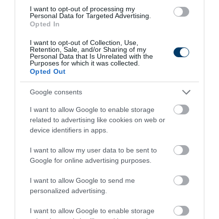
I want to opt-out of processing my
Personal Data for Targeted Advertising.
Opted In
This Simple Trick Removes All Parasites From
I want to opt-out of Collection, Use,
Retention, Sale, and/or Sharing of my
Your Body!
Personal Data that Is Unrelated with the
Purposes for which it was collected.
More
Opted Out
279
75
221
Google consents
I want to allow Google to enable storage
related to advertising like cookies on web or
3 h 15 min
device identifiers in apps.
I want to allow my user data to be sent to
Google for online advertising purposes.
I want to allow Google to send me
personalized advertising.
I want to allow Google to enable storage