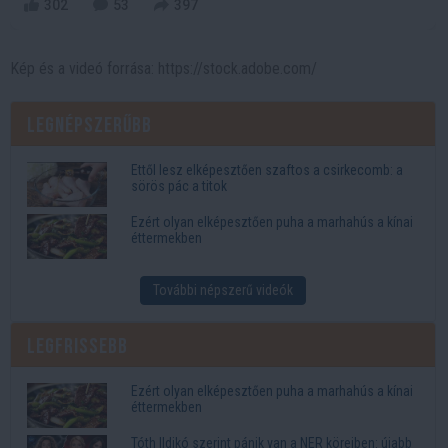
302
53
397
Kép és a videó forrása: https://stock.adobe.com/
Legnépszerűbb
Ettől lesz elképesztően szaftos a csirkecomb: a
sörös pác a titok
Ezért olyan elképesztően puha a marhahús a kínai
éttermekben
További népszerű videók
Legfrissebb
Ezért olyan elképesztően puha a marhahús a kínai
éttermekben
Tóth Ildikó szerint pánik van a NER köreiben: újabb