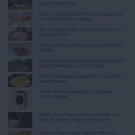
ügyek kerülhetnek elő
Régen is ilyen meleg volt? A számok kegyetlenül
lerombolják a nyári nosztalgiát
Ettől lesz elképesztően szaftos a csirkecomb: a
sörös pác a titok
3 alma és 3 tojás: ennyire egyszerű a puha almás
pite titka
Stabilcoinos fizetés: így alakítja át a pénz világát a
Visa, a Mastercard és a Western Union
Cukkinis tojáslepény serpenyőben – egyszerű és
laktató vacsora
HONOR okostelefon-kamera vs mindennapi
fotózási igények
HONOR okostelefon mesterséges intelligencia
funkciók, amelyek megkönnyítik az életet
Kiszárad Magyarország: a talajban dőlhet el a