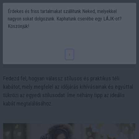
Érdekes és friss tartalmakat szállítunk Neked, melyekkel
nagyon sokat dolgozunk. Kaphatunk cserébe egy LÁJK-ot?
Köszönjük!
Téli kabátok: Hogyan válasszunk stílusos
és praktikus darabot?
x
2025-05-21 07:03
Fedezd fel, hogyan válassz stílusos és praktikus téli
kabátot, mely megfelel az időjárás kihívásainak és egyúttal
tükrözi az egyedi stílusodat. Íme néhány tipp az ideális
kabát megtalálásához.