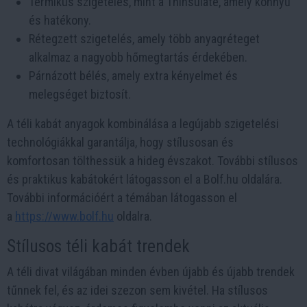
Termikus szigetelés, mint a Thinsulate, amely könnyű
és hatékony.
Rétegzett szigetelés, amely több anyagréteget
alkalmaz a nagyobb hőmegtartás érdekében.
Párnázott bélés, amely extra kényelmet és
melegséget biztosít.
A téli kabát anyagok kombinálása a legújabb szigetelési
technológiákkal garantálja, hogy stílusosan és
komfortosan tölthessük a hideg évszakot. További stílusos
és praktikus kabátokért látogasson el a Bolf.hu oldalára.
További információért a témában látogasson el
a
https://www.bolf.hu
oldalra.
Stílusos téli kabát trendek
A téli divat világában minden évben újabb és újabb trendek
tűnnek fel, és az idei szezon sem kivétel. Ha stílusos