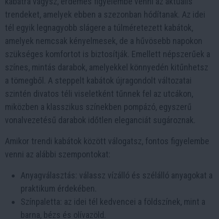
kabátra vágysz, érdemes figyelembe venni az aktuális
trendeket, amelyek ebben a szezonban hódítanak. Az idei
tél egyik legnagyobb slágere a túlméretezett kabátok,
amelyek nemcsak kényelmesek, de a hűvösebb napokon
szükséges komfortot is biztosítják. Emellett népszerűek a
színes, mintás darabok, amelyekkel könnyedén kitűnhetsz
a tömegből. A steppelt kabátok újragondolt változatai
szintén divatos téli viseletként tűnnek fel az utcákon,
miközben a klasszikus színekben pompázó, egyszerű
vonalvezetésű darabok időtlen eleganciát sugároznak.
Amikor trendi kabátok között válogatsz, fontos figyelembe
venni az alábbi szempontokat:
Anyagválasztás: válassz vízálló és szélálló anyagokat a
praktikum érdekében.
Színpaletta: az idei tél kedvencei a földszínek, mint a
barna, bézs és olívazöld.