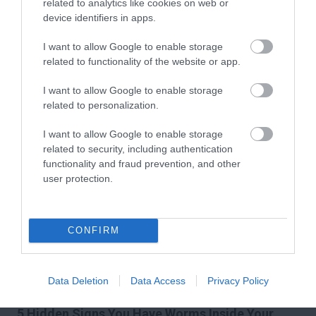
related to analytics like cookies on web or
device identifiers in apps.
Fungus Dries Up And Falls Off After The First
Use
I want to allow Google to enable storage
related to functionality of the website or app.
More
I want to allow Google to enable storage
209
139
351
related to personalization.
I want to allow Google to enable storage
related to security, including authentication
7 h 2 min
functionality and fraud prevention, and other
user protection.
CONFIRM
Data Deletion
Data Access
Privacy Policy
5 Hidden Signs You Have Worms Inside Your