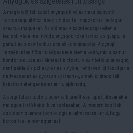
Anyagok és szigetelés fontossága
A megfelelő téli kabát anyagok kiválasztása alapvető
fontosságú ahhoz, hogy a hideg téli napokon is melegen
érezzük magunkat. Az időjárás viszontagságai ellen a
legjobb védelmet nyújtó anyagok közé tartozik a gyapjú, a
pamut és a szintetikus szálak kombinációja. A gyapjú
természetes hőtartó képessége kiemelkedő, míg a pamut
komfortos viselési élményt biztosít. A szintetikus anyagok,
mint például a poliészter és a nylon, rendkívül jól taszítják a
nedvességet és gyorsan száradnak, amely számos téli
kabátban elengedhetetlen tulajdonság.
A szigetelési technológiák is kiemelt szerepet játszanak a
melegen tartó kabát kiválasztásában. A modern kabátok
esetében számos technológia alkalmazásra kerül, hogy
biztosítsák a hőmegtartást: