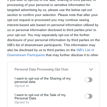
processing of your personal or sensitive information for
targeted advertising by us, please use the below opt-out
section to confirm your selection. Please note that after your
opt-out request is processed you may continue seeing
interest-based ads based on personal information utilized by
us or personal information disclosed to third parties prior to
Fungus Is A Parasite, And It Dies From A Drop Of
your opt-out. You may separately opt-out of the further
Plain...
disclosure of your personal information by third parties on the
More
IAB’s list of downstream participants. This information may
also be disclosed by us to third parties on the
IAB’s List of
449
25
150
Downstream Participants
that may further disclose it to other
third parties.
Please note that this website/app uses one or more Google
Personal Data Processing Opt Outs
services and may gather and store information including but
1 h 9 min
not limited to your visit or usage behaviour. You may click to
I want to opt-out of the Sharing of my
personal data.
grant or deny consent to Google and its third-party tags to
Opted In
use your data for below specified purposes in below Google
consent section.
I want to opt-out of the Sale of my
Personal Data.
Opted In