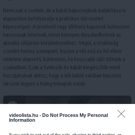
Nemcsak a zsebek, de a kabát kapucnijának kialakítása is
alapvetően befolyásolja a praktikus téli viselet
képességeit. A levehető vagy állítható kapucnik különösen
hasznosak lehetnek, mivel könnyen illeszkedhetnek az
aktuális időjárási körülményekhez. Végül, a vízállóság
szintén fontos szempont, hiszen a téli eső és hó elleni
védelem alapvető, különösen, ha hosszabb időt töltünk a
szabadban. Ezek a funkciók és kabát kiegészítők mind
hozzájárulnak ahhoz, hogy a téli kabát valóban hasznos
társunk legyen a hideg hónapok során.
11 h 25 min
videolista.hu -
Do Not Process My Personal
Information
If you wish to opt-out of the sale, sharing to third parties, or