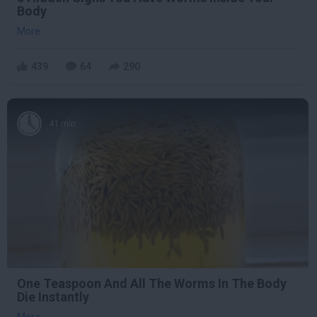
Body
More
439
64
290
41 min
One Teaspoon And All The Worms In The Body
Die Instantly
More