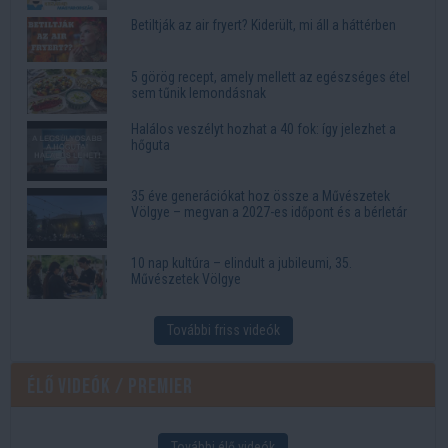
Betiltják az air fryert? Kiderült, mi áll a háttérben
5 görög recept, amely mellett az egészséges étel
sem tűnik lemondásnak
Halálos veszélyt hozhat a 40 fok: így jelezhet a
hőguta
35 éve generációkat hoz össze a Művészetek
Völgye – megvan a 2027-es időpont és a bérletár
10 nap kultúra – elindult a jubileumi, 35.
Művészetek Völgye
További friss videók
Élő videók / Premier
További élő videók