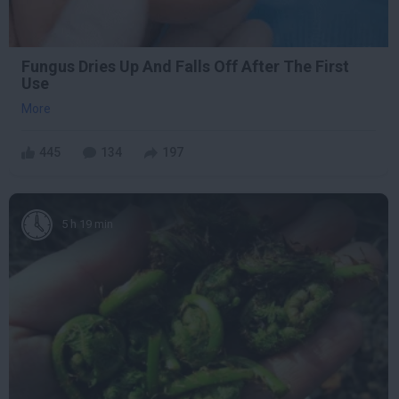
Fungus Dries Up And Falls Off After The First
Use
More
445
134
197
5 h 19 min