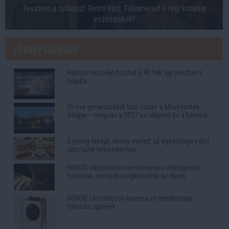
Teszteld a tudásod! Retro kvíz: Felismered a régi konyhai
eszközöket?
Legnépszerűbb
Halálos veszélyt hozhat a 40 fok: így jelezhet a
hőguta
35 éve generációkat hoz össze a Művészetek
Völgye – megvan a 2027-es időpont és a bérletár
5 görög recept, amely mellett az egészséges étel
sem tűnik lemondásnak
HONOR okostelefon mesterséges intelligencia
funkciók, amelyek megkönnyítik az életet
HONOR okostelefon-kamera vs mindennapi
fotózási igények