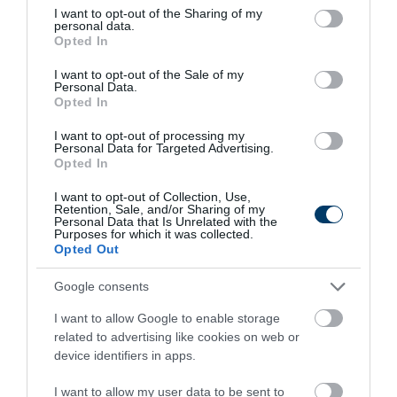
Your Body!
not limited to your visit or usage behaviour. You may click to
I want to opt-out of the Sharing of my
personal data.
More
grant or deny consent to Google and its third-party tags to
Opted In
use your data for below specified purposes in below Google
consent section.
367
145
394
I want to opt-out of the Sale of my
Personal Data.
Opted In
I want to opt-out of processing my
3 h 53 min
Personal Data for Targeted Advertising.
Opted In
I want to opt-out of Collection, Use,
Retention, Sale, and/or Sharing of my
Personal Data that Is Unrelated with the
Purposes for which it was collected.
Opted Out
Google consents
I want to allow Google to enable storage
related to advertising like cookies on web or
One Teaspoon And All The Worms In The Body
device identifiers in apps.
Die Instantly
More
I want to allow my user data to be sent to