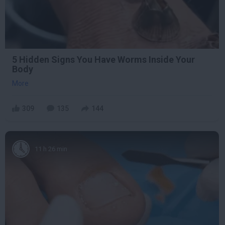
5 Hidden Signs You Have Worms Inside Your
Body
More
309
135
144
11 h 26 min