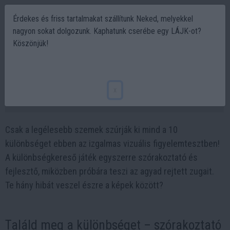
Érdekes és friss tartalmakat szállítunk Neked, melyekkel
nagyon sokat dolgozunk. Kaphatunk cserébe egy LÁJK-ot?
Köszönjük!
10 rejtett különbség, amit csak a
legélesebb szemek vesznek észre ?
x
2025-05-08 10:37
Csak a legélesebb szemek szúrják ki mind a 10
különbséget ebben az izgalmas vizuális figyelemtesztben!
A különbségkereső játék egyszerre szórakoztató és
fejlesztő, miközben próbára teszi az agyad rejtett zugait.
Te hány hibát veszel észre a képek között?
Találd meg a különbséget – szórakoztató