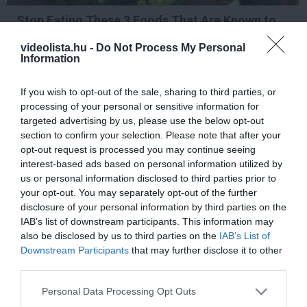
Stop Eating These 3 Foods That Are Known to
Cause Parasites
videolista.hu -
Do Not Process My Personal
More
Information
322
161
139
If you wish to opt-out of the sale, sharing to third parties, or
processing of your personal or sensitive information for
targeted advertising by us, please use the below opt-out
section to confirm your selection. Please note that after your
3 h 54 min
opt-out request is processed you may continue seeing
interest-based ads based on personal information utilized by
us or personal information disclosed to third parties prior to
your opt-out. You may separately opt-out of the further
disclosure of your personal information by third parties on the
IAB’s list of downstream participants. This information may
also be disclosed by us to third parties on the
IAB’s List of
Downstream Participants
that may further disclose it to other
third parties.
Please note that this website/app uses one or more Google
Personal Data Processing Opt Outs
This Simple Trick Removes All Parasites From
services and may gather and store information including but