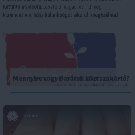
Kattints a videóra
, teszteld magad, és írd meg
kommentben,
hány különbséget sikerült megtalálnod
!
1 h 20 min