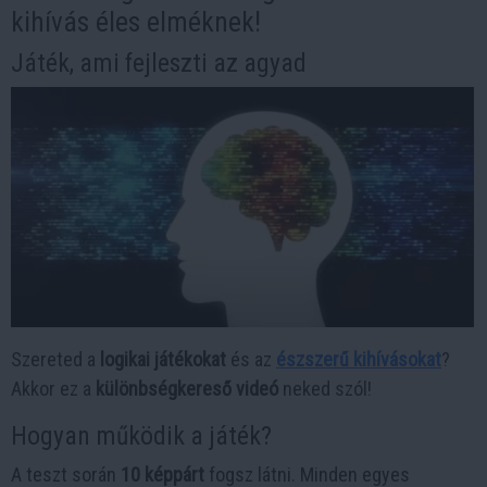
kihívás éles elméknek!
Játék, ami fejleszti az agyad
Szereted a
logikai játékokat
és az
észszerű kihívásokat
?
Akkor ez a
különbségkereső videó
neked szól!
Hogyan működik a játék?
A teszt során
10 képpárt
fogsz látni. Minden egyes