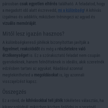
párosban
csak egyetlen eltérés
található. A feladatod, hogy
a megadott idő alatt észrevedd,
mi a különbség
! A kihívás
izgalmas és addiktív, miközben tréningezi az agyad és
vizuális memóriáját
.
Mitől lesz igazán hasznos?
A különbségkereső játékok bizonyítottan javítják a
figyelmet
,
reakcióidőt
és még a
részletekre való
érzékenységet
is. Ez a szórakoztató feladat nem csupán
gyerekeknek, hanem felnőtteknek is ideális, akik szeretnék
edzésben tartani az agyukat. Ráadásul azonnal
megtekintheted a
megoldásokat
is, így azonnali
visszajelzést kapsz.
Összegzés
Ez a rövid, de
kihívásokkal teli játék
tökéletes választás, ha
kikapcsolódnál, miközben közben fejlődni is szeretnél.