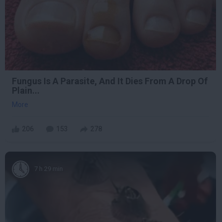
Fungus Is A Parasite, And It Dies From A Drop Of
Plain...
More
206
153
278
7 h 29 min