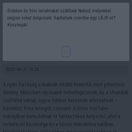
Érdekes és friss tartalmakat szállítunk Neked, melyekkel
nagyon sokat dolgozunk. Kaphatunk cserébe egy LÁJK-ot?
Köszönjük!
5 lélegzetelállító hely, ahol elbújhatsz a
nyári hőség elől – A Dolomitoktól
x
Hallstattig!
2025-06-21 16:26
A nyári forróság sokaknak inkább kimerítő, mint pihentető
élmény. Miközben városaink felmelegszenek, és a strandok
zsúfolttá válnak, egyre többen keresnek alternatívát –
hűsölést, friss levegőt, csendet. A Drive YouTube-
videójában bemutatnak öt fantasztikus helyszínt, ahol a
természet közelsége és a hűvös mikroklíma valóban