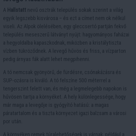
A
Hallstatt
nevű osztrák település sokak szerint a világ
egyik legszebb kisvárosa – és ezt a címet nem ok nélkül
viseli. Az Alpok ölelésében, egy gleccsertó partján fekvő
település meseszerű látványt nyújt: hagyományos faházai
a hegyoldalba kapaszkodnak, miközben a kristálytiszta
vízben tükröződnek. A levegő hűvös és friss, a vízparton
pedig árnyas fák alatt lehet megpihenni.
A tó nemcsak gyönyörű, de fürdésre, csónakázásra és
SUP-ozásra is kiváló. A tó felszíne 500 méterrel a
tengerszint felett van, és még a legmelegebb napokon is
hűvösen tartja a környéket. A hely különlegessége, hogy
már maga a levegője is gyógyító hatású: a magas
páratartalom és a tiszta környezet igazi balzsam a városi
por után.
A környéken remek túralehetőségek is várnak, például a