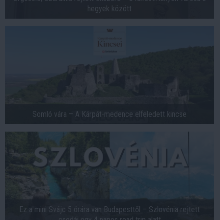
hegyek között
Somló vára – A Kárpát-medence elfeledett kincse
Ez a mini Svájc 5 órára van Budapesttől – Szlovénia rejtett
csodái egy 4 napos road trip alatt