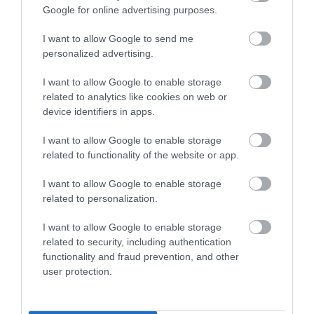
Fungus Is A Parasite, And It Dies From A Drop Of
Google for online advertising purposes.
Plain...
I want to allow Google to send me
More
personalized advertising.
201
41
131
I want to allow Google to enable storage
related to analytics like cookies on web or
device identifiers in apps.
4 h 41 min
I want to allow Google to enable storage
related to functionality of the website or app.
I want to allow Google to enable storage
related to personalization.
I want to allow Google to enable storage
related to security, including authentication
functionality and fraud prevention, and other
user protection.
5 Hidden Signs You Have Worms Inside Your
Body