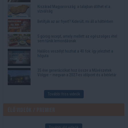
Kiszárad Magyarország: a talajban dőlhet el a
vízválság
Betiltják az air fryert? Kiderült, mi áll a háttérben
5 görög recept, amely mellett az egészséges étel
sem tűnik lemondásnak
Halálos veszélyt hozhat a 40 fok: így jelezhet a
hőguta
35 éve generációkat hoz össze a Művészetek
Völgye – megvan a 2027-es időpont és a bérletár
További friss videók
Élő videók / Premier
További élő videók