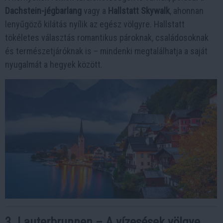
Dachstein-jégbarlang
vagy a
Hallstatt Skywalk
, ahonnan
lenyűgöző kilátás nyílik az egész völgyre. Hallstatt
tökéletes választás romantikus pároknak, családosoknak
és természetjáróknak is – mindenki megtalálhatja a saját
nyugalmát a hegyek között.
3. Lauterbrunnen – A vízesések völgye,