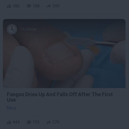
386
108
399
1 h 24 min
Fungus Dries Up And Falls Off After The First
Use
More
444
155
379