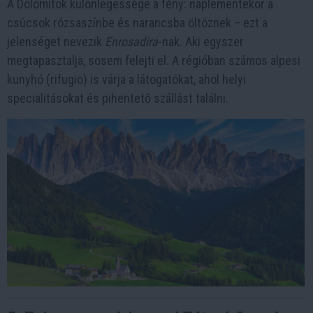
A Dolomitok különlegessége a fény: naplementekor a
csúcsok rózsaszínbe és narancsba öltöznek – ezt a
jelenséget nevezik
Enrosadira
-nak. Aki egyszer
megtapasztalja, sosem felejti el. A régióban számos alpesi
kunyhó (rifugio) is várja a látogatókat, ahol helyi
specialitásokat és pihentető szállást találni.