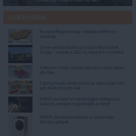
Legnépszerűbb
Kiszárad Magyarország: a talajban dőlhet el a
vízválság
35 éve generációkat hoz össze a Művészetek
Völgye – megvan a 2027-es időpont és a bérletár
3 alma és 3 tojás: ennyire egyszerű a puha almás
pite titka
5 görög recept, amely mellett az egészséges étel
sem tűnik lemondásnak
HONOR okostelefon mesterséges intelligencia
funkciók, amelyek megkönnyítik az életet
HONOR okostelefon-kamera vs mindennapi
fotózási igények