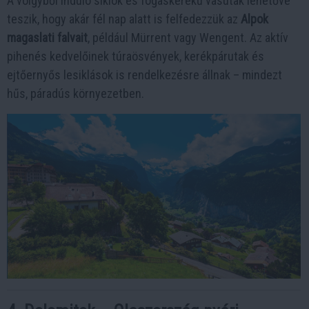
A völgyből induló siklók és fogaskerekű vasutak lehetővé
teszik, hogy akár fél nap alatt is felfedezzük az
Alpok
magaslati falvait
, például Mürrent vagy Wengent. Az aktív
pihenés kedvelőinek túraösvények, kerékpárutak és
ejtőernyős lesiklások is rendelkezésre állnak – mindezt
hűs, páradús környezetben.