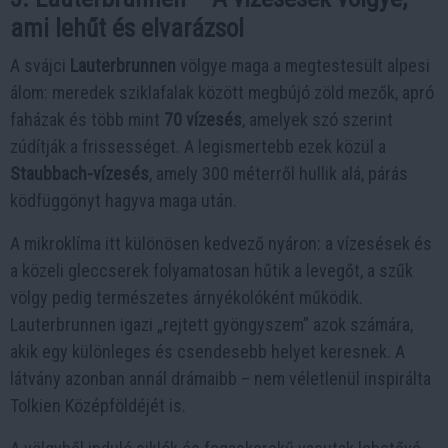
ami lehűt és elvarázsol
A svájci
Lauterbrunnen
völgye maga a megtestesült alpesi
álom: meredek sziklafalak között megbújó zöld mezők, apró
faházak és több mint
70 vízesés
, amelyek szó szerint
zúdítják a frissességet. A legismertebb ezek közül a
Staubbach-vízesés
, amely 300 méterről hullik alá, párás
ködfüggönyt hagyva maga után.
A mikroklíma itt különösen kedvező nyáron: a vízesések és
a közeli gleccserek folyamatosan hűtik a levegőt, a szűk
völgy pedig természetes árnyékolóként működik.
Lauterbrunnen igazi „rejtett gyöngyszem” azok számára,
akik egy különleges és csendesebb helyet keresnek. A
látvány azonban annál drámaibb – nem véletlenül inspirálta
Tolkien Középföldéjét is.