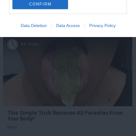
CONFIRM
More
371
99
187
Data Deletion
Data Access
Privacy Policy
8 h 14 min
This Simple Trick Removes All Parasites From
Your Body!
More