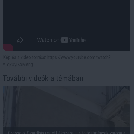
Kép és a videó forrása: https://www.youtube.com/watch?
v=qxOylKxMAhg
További videók a témában
Orgosolo, Szardínia rejtett ékszere – a falfestmények városa a