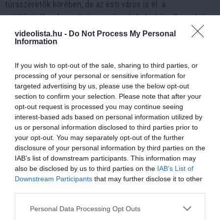
túraszeretők körében, de az esti város is él: a
sétálóutcákon hangulatos zenészek, helyi kézművesek és
goral éttermek várják a látogatókat. Egy pohár hűvös
videolista.hu -
Do Not Process My Personal
Information
ribizlibor és a Tátra látványa – ennél jobb nyári este aligha
létezik.
If you wish to opt-out of the sale, sharing to third parties, or
processing of your personal or sensitive information for
targeted advertising by us, please use the below opt-out
section to confirm your selection. Please note that after your
opt-out request is processed you may continue seeing
interest-based ads based on personal information utilized by
us or personal information disclosed to third parties prior to
your opt-out. You may separately opt-out of the further
disclosure of your personal information by third parties on the
IAB’s list of downstream participants. This information may
also be disclosed by us to third parties on the
IAB’s List of
Downstream Participants
that may further disclose it to other
third parties.
Please note that this website/app uses one or more Google
Personal Data Processing Opt Outs
Nézd meg videón is – 5 utazási tipp
services and may gather and store information including but