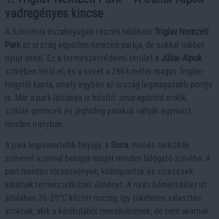
vadregényes kincse
A Szlovénia északnyugati részén található
Triglav Nemzeti
Park
az ország egyetlen nemzeti parkja, de sokkal többet
nyújt annál. Ez a természetvédelmi terület a
Júliai-Alpok
szívében terül el, és a nevét a 2864 méter magas Triglav-
hegyről kapta, amely egyben az ország legmagasabb pontja
is. Már a park látványa is hűsítő: smaragdzöld erdők,
sziklás gerincek és jéghideg patakok váltják egymást
minden irányban.
A park legismertebb folyója, a
Soca
, mesés türkizkék
színével azonnal belopja magát minden látogató szívébe. A
part mentén túraösvények, kilátópontok és vízesések
kínálnak természetközeli élményt. A nyári hőmérséklet itt
általában 20-25°C között mozog, így tökéletes választás
azoknak, akik a kánikulából menekülnének, de nem akarnak