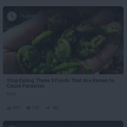
2 h 37 min
Stop Eating These 3 Foods That Are Known to
Cause Parasites
More
339
170
183