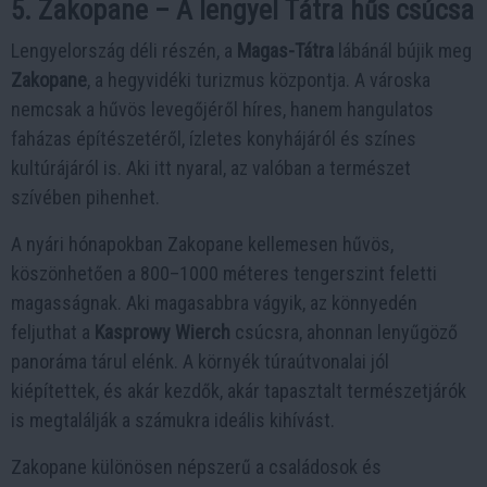
5. Zakopane – A lengyel Tátra hűs csúcsa
Lengyelország déli részén, a
Magas-Tátra
lábánál bújik meg
Zakopane
, a hegyvidéki turizmus központja. A városka
nemcsak a hűvös levegőjéről híres, hanem hangulatos
faházas építészetéről, ízletes konyhájáról és színes
kultúrájáról is. Aki itt nyaral, az valóban a természet
szívében pihenhet.
A nyári hónapokban Zakopane kellemesen hűvös,
köszönhetően a 800–1000 méteres tengerszint feletti
magasságnak. Aki magasabbra vágyik, az könnyedén
feljuthat a
Kasprowy Wierch
csúcsra, ahonnan lenyűgöző
panoráma tárul elénk. A környék túraútvonalai jól
kiépítettek, és akár kezdők, akár tapasztalt természetjárók
is megtalálják a számukra ideális kihívást.
Zakopane különösen népszerű a családosok és