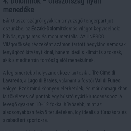
4. Dolomitok – Olaszország nyári
menedéke
Bár Olaszországról gyakran a nyüzsgő tengerpart jut
eszünkbe, az
Északi-Dolomitok
más világot képviselnek:
hűvös, nyugalmas és monumentális. Az UNESCO
Világörökség részeként számon tartott hegylánc nemcsak
lenyűgöző látványt kínál, hanem ideális klímát is azoknak,
akik a mediterrán forróság elől menekülnek.
A legismertebb helyszínek közé tartozik a
Tre Cime di
Lavaredo
, a
Lago di Braies
, valamint a festői
Val di Funes
völgye. Ezek mind könnyen elérhetőek, és már önmagukban
is tökéletes célpontok egy hűsítő nyári kiruccanáshoz. A
levegő gyakran 10–12 fokkal hűvösebb, mint az
alacsonyabban fekvő területeken, így ideális a túrázásra és
szabadtéri sportokra.