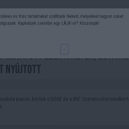
rdekes és friss tartalmakat szállítunk Neked, melyekkel nagyon sokat
olgozunk. Kaphatunk cserébe egy LÁJK-ot? Köszönjük!
Politika
Art
Kert
DIY
Gasztro
Utazás
Sport
x
t mutatott ezen a héten, de a Ra
t nyújtott
tovaluta piacon, köztük a DOGE és a WIF. Szerencsére mindkett
t.