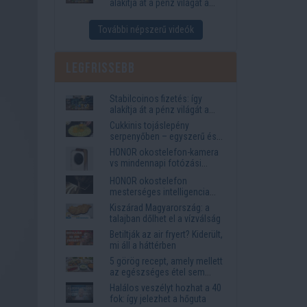
alakítja át a pénz világát a
Visa, a Mastercard és a
Western Union
További népszerű videók
Legfrissebb
Stabilcoinos fizetés: így
alakítja át a pénz világát a
Visa, a Mastercard és a
Cukkinis tojáslepény
Western Union
serpenyőben – egyszerű és
laktató vacsora
HONOR okostelefon-kamera
vs mindennapi fotózási
igények
HONOR okostelefon
mesterséges intelligencia
funkciók, amelyek
Kiszárad Magyarország: a
megkönnyítik az életet
talajban dőlhet el a vízválság
Betiltják az air fryert? Kiderült,
mi áll a háttérben
5 görög recept, amely mellett
az egészséges étel sem
tűnik lemondásnak
Halálos veszélyt hozhat a 40
fok: így jelezhet a hőguta