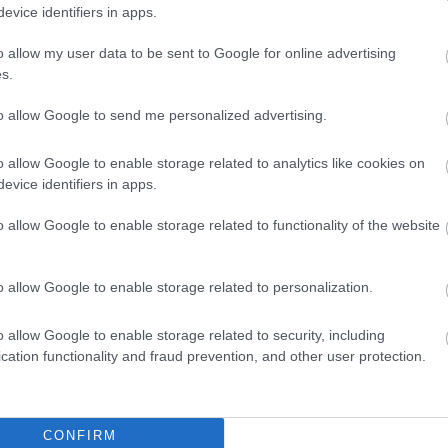
evice identifiers in apps.
parágnak AI integrációjával
o allow my user data to be sent to Google for online advertising
s.
tékesítési fázisban van. Több mint 2 millió dollárt gyűjtött az
ált felhasználót és több mint 3 000 token tulajdonost vonzva, 
to allow Google to send me personalized advertising.
ló eredmény azt mutatja, hogy a befektetők nagyon érdeklődne
 a 2024-es év egyik vezető altcoinjává nőhet, nagyszerű lehet
o allow Google to enable storage related to analytics like cookies on
evice identifiers in apps.
o allow Google to enable storage related to functionality of the website
iemelkedő növekedési lehetőségeket kínálnak. Még nem késő
dik előértékesítési fázisban van, és 0,0048 dollárért kapható,
o allow Google to enable storage related to personalization.
o allow Google to enable storage related to security, including
cation functionality and fraud prevention, and other user protection.
k, hogy visszatérnek a helyes útra. Mindketten most zöldben
. A Raboo azonban továbbra is okot ad az örömre. Az új AI mé
ereseti és jutalomszerzési lehetőséget még a bevezetés előtt.
CONFIRM
ékesítési fázisban, és 100%-os növekedést a bevezetés napjá