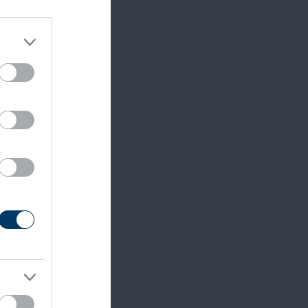
inten
mely
ntokat
mi
ető egy
WIF
ést
nés
tív
.