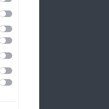
egyéb
k és
őségeket
 ami
m érme
 Az
n.