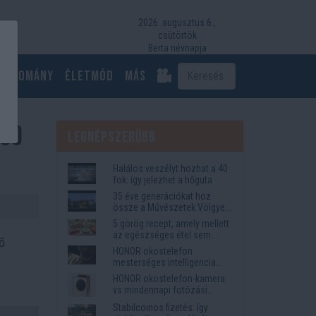
2026. augusztus 6.,
csütörtök
Berta névnapja
Tudomány
Életmód
más
boo
Legnépszerűbb
Halálos veszélyt hozhat a 40
fok: így jelezhet a hőguta
35 éve generációkat hoz
össze a Művészetek Völgye
– megvan a 2027-es időpont
5 görög recept, amely mellett
és a bérletár
az egészséges étel sem
ő
tűnik lemondásnak
HONOR okostelefon
mesterséges intelligencia
funkciók, amelyek
HONOR okostelefon-kamera
megkönnyítik az életet
vs mindennapi fotózási
igények
Stabilcoinos fizetés: így