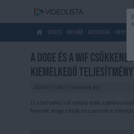
É
d
Vicces
Bulvár
Gazdaság
Crypto
A DOGE és a WIF csökkenés
kiemelkedő teljesítmény
2024-07-27 09:27
| Nézettség: 853
Ez a hét nehéz volt néhány érme számára a krip
helyreáll, ahogy a bikák visszaveszik az irányítás