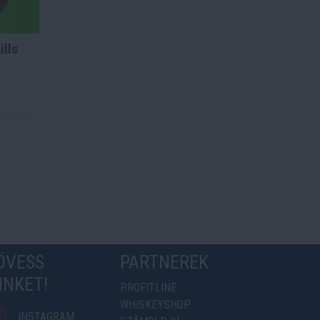
lls
ÖVESS
PARTNEREK
INKET!
PROFITLINE
WHISKEYSHOP
INSTAGRAM