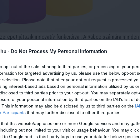
zerepet játszik innovatív funkcióival. A Raboo számára minden
alós világban is értéket teremt. Célja, hogy 2024 egyik vezet
.hu -
Do Not Process My Personal Information
tűnik. Olvass tovább, hogy többet megtudj.
rányítást
to opt-out of the sale, sharing to third parties, or processing of your per
formation for targeted advertising by us, please use the below opt-out s
ióból tört ki, ami egy lehetséges bikás fordulatot jelez. Az 
r selection. Please note that after your opt-out request is processed y
eing interest-based ads based on personal information utilized by us or
 kitörés új szempontot kínál a DOGE árfolyamtevékenységére, é
disclosed to third parties prior to your opt-out. You may separately opt-
losure of your personal information by third parties on the IAB’s list of
. This information may also be disclosed by us to third parties on the
IA
 határozzák meg, ahol a felső trendvonal élesebb szögben esik
Participants
that may further disclose it to other third parties.
jelzőnek tekintik. Az ék felső trendvonalán való kitörés egy leh
 that this website/app uses one or more Google services and may gath
including but not limited to your visit or usage behaviour. You may click 
 to Google and its third-party tags to use your data for below specifi