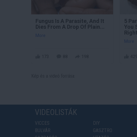
Fungus Is A Parasite, And It
5 Pa
Dies From A Drop Of Plain...
You 
Righ
More
More
173
88
198
42
Kép és a videó forrása:
VIDEOLISTÁK
VICCES
DIY
BULVÁR
GASZTRO