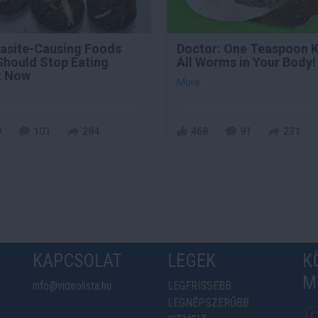
rasite-Causing Foods
Doctor: One Teaspoon Ki
Should Stop Eating
All Worms in Your Body!
t Now
More
9
101
284
468
91
231
KAPCSOLAT
LEGEK
K
M
info@videolista.hu
LEGFRISSEBB
LEGNÉPSZERŰBB