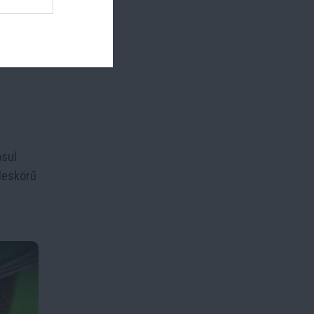
ásul
leskörű