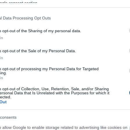
csfontosságú támaszszintje a 0,618 Fibonacci visszatérési sz
ogle consent section.
lt, miután 9,92%-kal növekedett.
l Data Processing Opt Outs
enésből
o opt-out of the Sharing of my personal data.
kedő pályát, miután az elmúlt órákban egy felfutást indított, a
In
ot. Az árfolyam folyamatosan alacsonyabb csúcsokat és mélypo
 mindig nagy az eladási nyomás és a negatív volumen áramlás, a
o opt-out of the Sale of my Personal Data.
. Tekintettel a bikák intenzív erőfeszítéseire, hogy indokolják a
In
llhat.
to opt-out of processing my Personal Data for Targeted
ing.
dési mintát mutat, ami arra utal, hogy a WIF árfolyama sebezh
In
zis előtt. A bikák csak most törtek ki az ellenállásból, és a 
o opt-out of Collection, Use, Retention, Sale, and/or Sharing
2,62 dolláron
kereskedik, az elmúlt 24 órában 4,2%-os növeked
ersonal Data that Is Unrelated with the Purposes for which it
lected.
Out
iacot. Következésképpen várható, hogy a támasz alatti csökke
consents
séges volumet a visszapattanás elindításához. Ez növeli a pozi
o allow Google to enable storage related to advertising like cookies on
nyomhatja 2,8 dollárra, és esetleg 3 dollárra is a hónap végére