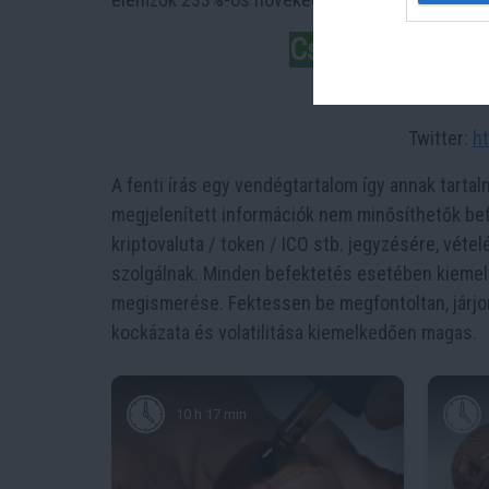
Csatlakozhatsz a
Telegram
Twitter:
ht
A fenti írás egy vendégtartalom így annak tarta
megjelenített információk nem minősíthetők bef
kriptovaluta / token / ICO stb. jegyzésére, vétel
szolgálnak. Minden befektetés esetében kiemel
megismerése. Fektessen be megfontoltan, járjon
kockázata és volatilitása kiemelkedően magas.
10 h 17 min