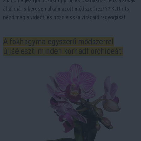
a különleges gondozási tippről, és csatlakozz te is a sokak
által már sikeresen alkalmazott módszerhez! ?? Kattints,
nézd meg a videót, és hozd vissza virágaid ragyogását
A fokhagyma egyszerű módszerrel
újjáéleszti minden korhadt orchideát!