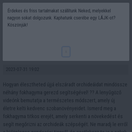
Érdekes és friss tartalmakat szállítunk Neked, melyekkel
nagyon sokat dolgozunk. Kaphatunk cserébe egy LÁJK-ot?
Köszönjük!
A fokhagyma? ezzel az egyszerű
módszerrel újjáéleszt minden korhadt
x
orchideát ?
2023-07-31 19:02
Hogyan élesztheted újjá elszáradt orchideáidat mindössze
néhány fokhagyma gerezd segítségével! ?? A lenyűgöző
videónk bemutatja a természetes módszert, amely új
életre kelti kedvenc szobanövényeidet. Ismerd meg a
fokhagyma titkos erejét, amely serkenti a növekedést és
segít megőrizni az orchideák szépségét. Ne maradj le erről