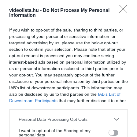
ide!
videolista.hu -
Do Not Process My Personal
Information
2 h 20 min
If you wish to opt-out of the sale, sharing to third parties, or
processing of your personal or sensitive information for
targeted advertising by us, please use the below opt-out
section to confirm your selection. Please note that after your
opt-out request is processed you may continue seeing
interest-based ads based on personal information utilized by
us or personal information disclosed to third parties prior to
your opt-out. You may separately opt-out of the further
disclosure of your personal information by third parties on the
IAB’s list of downstream participants. This information may
also be disclosed by us to third parties on the
IAB’s List of
Fungus Is A Parasite, And It Dies From A Drop Of
Plain...
Downstream Participants
that may further disclose it to other
third parties.
More
Please note that this website/app uses one or more Google
Personal Data Processing Opt Outs
services and may gather and store information including but
460
76
242
not limited to your visit or usage behaviour. You may click to
I want to opt-out of the Sharing of my
personal data.