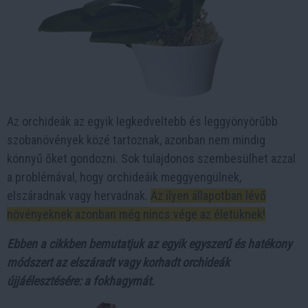
Az orchideák az egyik legkedveltebb és leggyönyörűbb
szobanövények közé tartoznak, azonban nem mindig
könnyű őket gondozni. Sok tulajdonos szembesülhet azzal
a problémával, hogy orchideáik meggyengülnek,
elszáradnak vagy hervadnak.
Az ilyen állapotban lévő
növényeknek azonban még nincs vége az életüknek!
Ebben a cikkben bemutatjuk az egyik egyszerű és hatékony
módszert az elszáradt vagy korhadt orchideák
újjáélesztésére: a fokhagymát.