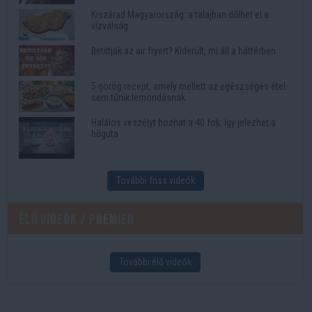
Kiszárad Magyarország: a talajban dőlhet el a
vízválság
Betiltják az air fryert? Kiderült, mi áll a háttérben
5 görög recept, amely mellett az egészséges étel
sem tűnik lemondásnak
Halálos veszélyt hozhat a 40 fok: így jelezhet a
hőguta
További friss videók
Élő videók / Premier
További élő videók