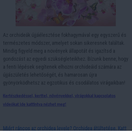
Az orchideák újjáélesztése fokhagymával egy egyszerű és
természetes módszer, amelyet sokan sikeresnek találtak.
Mindig figyeld meg a növények állapotát és igazítsd a
gondozást az egyedi szükségleteikhez. Bízunk benne, hogy
a fenti lépések segítenek elhozni orchideáid számára az
újjászületés lehetőségét, és hamarosan újra
gyönyörködhetsz az egzotikus és csodálatos virágaikban!
Kertészkedéssel, kerttel, növényekkel, virágokkal kapcsolatos
videókat ide kattintva nézhet meg!
Miért ráncos az orchidea levele? Orchidea átültetése. Katt