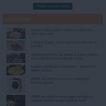
További népszerű videók
Legfrissebb
Ettől lesz elképesztően szaftos a csirkecomb: a
sörös pác a titok
3 alma és 3 tojás: ennyire egyszerű a puha almás
pite titka
Stabilcoinos fizetés: így alakítja át a pénz világát a
Visa, a Mastercard és a Western Union
Cukkinis tojáslepény serpenyőben – egyszerű és
laktató vacsora
HONOR okostelefon-kamera vs mindennapi
fotózási igények
HONOR okostelefon mesterséges intelligencia
funkciók, amelyek megkönnyítik az életet