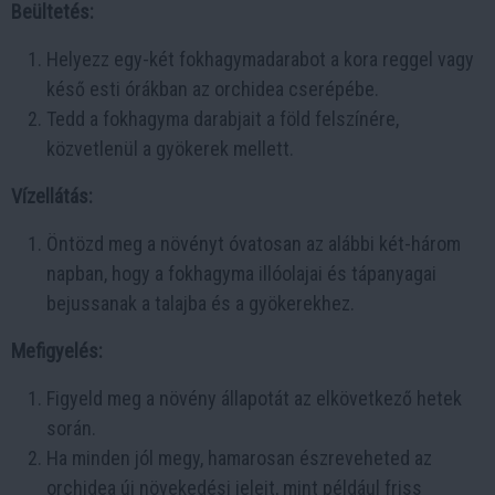
Beültetés:
Helyezz egy-két fokhagymadarabot a kora reggel vagy
késő esti órákban az orchidea cserépébe.
Tedd a fokhagyma darabjait a föld felszínére,
közvetlenül a gyökerek mellett.
Vízellátás:
Öntözd meg a növényt óvatosan az alábbi két-három
napban, hogy a fokhagyma illóolajai és tápanyagai
bejussanak a talajba és a gyökerekhez.
Mefigyelés:
Figyeld meg a növény állapotát az elkövetkező hetek
során.
Ha minden jól megy, hamarosan észreveheted az
orchidea új növekedési jeleit, mint például friss