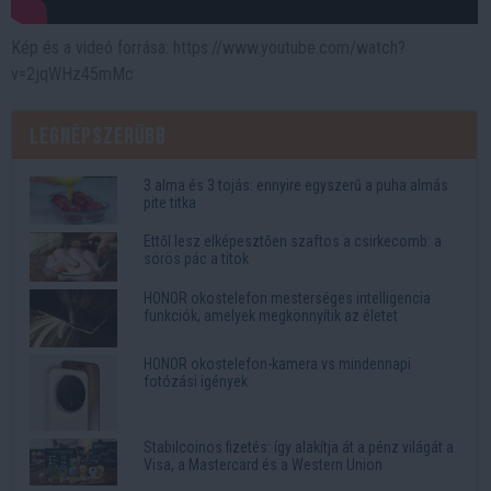
Kép és a videó forrása: https://www.youtube.com/watch?
v=2jqWHz45mMc
Legnépszerűbb
3 alma és 3 tojás: ennyire egyszerű a puha almás
pite titka
Ettől lesz elképesztően szaftos a csirkecomb: a
sörös pác a titok
HONOR okostelefon mesterséges intelligencia
funkciók, amelyek megkönnyítik az életet
HONOR okostelefon-kamera vs mindennapi
fotózási igények
Stabilcoinos fizetés: így alakítja át a pénz világát a
Visa, a Mastercard és a Western Union