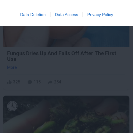
Data Deletion
Data Access
Privacy Policy
Fungus Dries Up And Falls Off After The First
Use
More
325
115
254
2 h 53 min