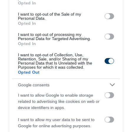
grant or deny consent to Google and its third-party tags to
Opted In
use your data for below specified purposes in below Google
consent section.
5 h 21 min
I want to opt-out of the Sale of my
Personal Data.
Opted In
I want to opt-out of processing my
Personal Data for Targeted Advertising.
Opted In
I want to opt-out of Collection, Use,
Retention, Sale, and/or Sharing of my
Personal Data that Is Unrelated with the
Purposes for which it was collected.
Opted Out
5 Hidden Signs You Have Worms Inside Your
Body
Google consents
More
I want to allow Google to enable storage
related to advertising like cookies on web or
444
98
281
device identifiers in apps.
I want to allow my user data to be sent to
Google for online advertising purposes.
8 h 37 min