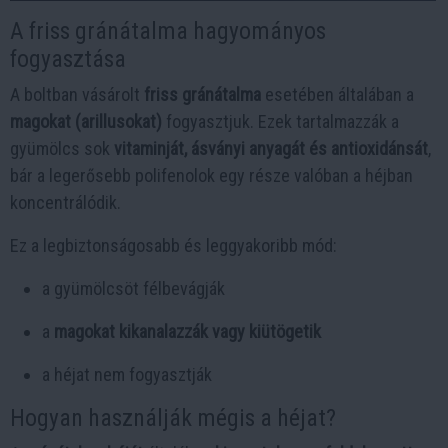
A friss gránátalma hagyományos
fogyasztása
A boltban vásárolt
friss gránátalma
esetében általában a
magokat (arillusokat)
fogyasztjuk. Ezek tartalmazzák a
gyümölcs sok
vitaminját, ásványi anyagát és antioxidánsát
,
bár a legerősebb polifenolok egy része valóban a héjban
koncentrálódik.
Ez a legbiztonságosabb és leggyakoribb mód:
a gyümölcsöt félbevágják
a
magokat kikanalazzák vagy kiütögetik
a héjat nem fogyasztják
Hogyan használják mégis a héjat?