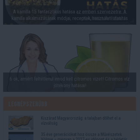
A kamilla 15 fantasztikus hatása az emberi szervezetre. A
kamilla alkalmazásának módjai, receptek, használati utasítás
6 ok, amiért feltétlenül innod kell citromos vizet! Citromos víz
jótékony hatásai!
Legnépszerűbb
Kiszárad Magyarország: a talajban dőlhet el a
vízválság
35 éve generációkat hoz össze a Művészetek
Völgye – megvan a 2027-es időpont és a bérletár