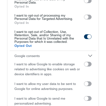
Personal Data.
Opted In
I want to opt-out of processing my
Personal Data for Targeted Advertising.
Opted In
I want to opt-out of Collection, Use,
Retention, Sale, and/or Sharing of my
Fungus Dries Up And Falls Off After The First
Personal Data that Is Unrelated with the
Use
Purposes for which it was collected.
Opted Out
More
Google consents
441
55
265
I want to allow Google to enable storage
related to advertising like cookies on web or
device identifiers in apps.
6 h 47 min
I want to allow my user data to be sent to
Google for online advertising purposes.
I want to allow Google to send me
personalized advertising.