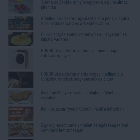
3 alma és 3 tojás: ennyire egyszerű a puha almás
pite titka
Stabilcoinos fizetés: így alakítja át a pénz világát a
Visa, a Mastercard és a Western Union
Cukkinis tojáslepény serpenyőben – egyszerű és
laktató vacsora
HONOR okostelefon-kamera vs mindennapi
fotózási igények
HONOR okostelefon mesterséges intelligencia
funkciók, amelyek megkönnyítik az életet
Kiszárad Magyarország: a talajban dőlhet el a
vízválság
Betiltják az air fryert? Kiderült, mi áll a háttérben
5 görög recept, amely mellett az egészséges étel
sem tűnik lemondásnak