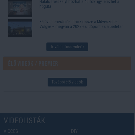
Halálos veszélyt hozhat a 40 fok: így jelezhet a
hőguta
35 éve generációkat hoz össze a Művészetek
Völgye – megvan a 2027-es időpont és a bérletár
További friss videók
Élő videók / Premier
További élő videók
VIDEOLISTÁK
VICCES
DIY