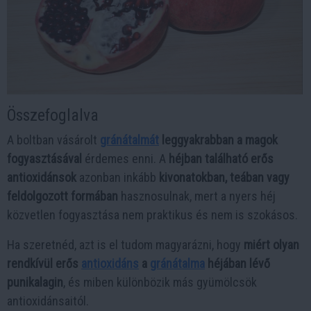
Összefoglalva
A boltban vásárolt
gránátalmát
leggyakrabban a magok
fogyasztásával
érdemes enni. A
héjban található erős
antioxidánsok
azonban inkább
kivonatokban, teában vagy
feldolgozott formában
hasznosulnak, mert a nyers héj
közvetlen fogyasztása nem praktikus és nem is szokásos.
Ha szeretnéd, azt is el tudom magyarázni, hogy
miért olyan
rendkívül erős
antioxidáns
a
gránátalma
héjában lévő
punikalagin
, és miben különbözik más gyümölcsök
antioxidánsaitól.