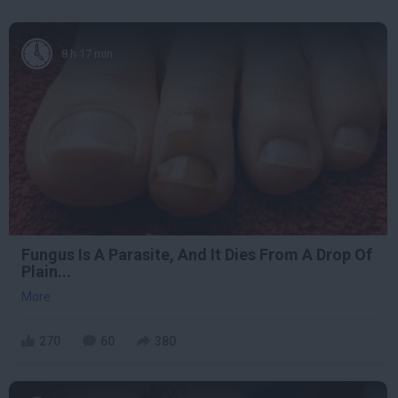
8 h 17 min
Fungus Is A Parasite, And It Dies From A Drop Of
Plain...
More
270
60
380