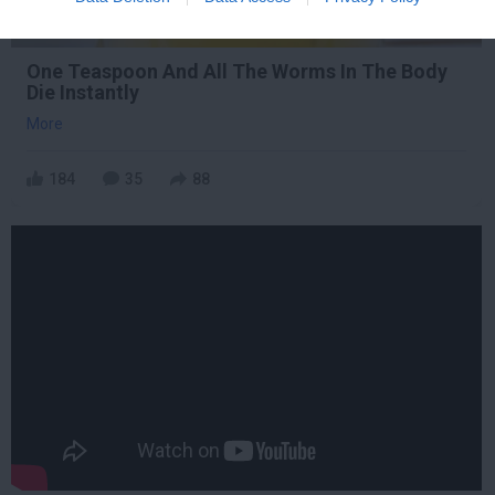
One Teaspoon And All The Worms In The Body
Die Instantly
More
184
35
88