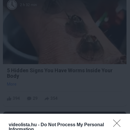
2 h 32 min
5 Hidden Signs You Have Worms Inside Your
Body
More
394
29
354
4 h 0 min
videolista.hu -
Do Not Process My Personal
Information