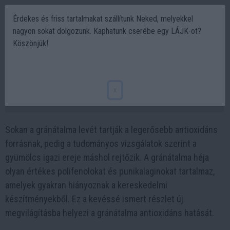
Érdekes és friss tartalmakat szállítunk Neked, melyekkel
nagyon sokat dolgozunk. Kaphatunk cserébe egy LÁJK-ot?
Köszönjük!
A gránátalma titka: a legerősebb
antioxidáns nem a lében van
x
2026-03-14 08:12
Sokan a gránátalma levét tartják a legerősebb antioxidáns
forrásnak, pedig a tudományos vizsgálatok szerint a
gyümölcs igazi ereje máshol rejtőzik. A gránátalma héja
olyan értékes polifenolokat és punikalaginokat tartalmaz,
amelyek gyakran hiányoznak a kereskedelmi
készítményekből. Ez a kevéssé ismert részlet új
megvilágításba helyezi a gránátalma antioxidáns hatását.