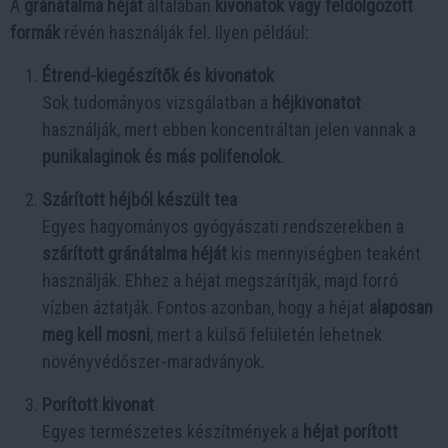
A
gránátalma héját
általában
kivonatok vagy feldolgozott
formák
révén használják fel. Ilyen például:
Étrend-kiegészítők és kivonatok
Sok tudományos vizsgálatban a
héjkivonatot
használják, mert ebben koncentráltan jelen vannak a
punikalaginok és más polifenolok
.
Szárított héjból készült tea
Egyes hagyományos gyógyászati rendszerekben a
szárított gránátalma héját
kis mennyiségben teaként
használják. Ehhez a héjat megszárítják, majd forró
vízben áztatják. Fontos azonban, hogy a héjat
alaposan
meg kell mosni
, mert a külső felületén lehetnek
növényvédőszer-maradványok.
Porított kivonat
Egyes természetes készítmények a
héjat porított