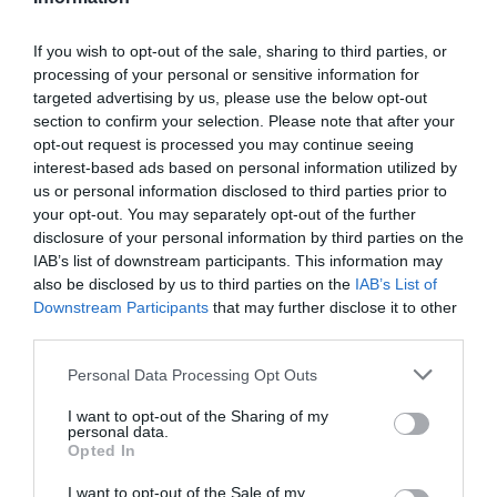
If you wish to opt-out of the sale, sharing to third parties, or
processing of your personal or sensitive information for
targeted advertising by us, please use the below opt-out
section to confirm your selection. Please note that after your
opt-out request is processed you may continue seeing
interest-based ads based on personal information utilized by
us or personal information disclosed to third parties prior to
your opt-out. You may separately opt-out of the further
This Simple Trick Removes All Parasites From
disclosure of your personal information by third parties on the
Your Body!
IAB’s list of downstream participants. This information may
More
also be disclosed by us to third parties on the
IAB’s List of
Downstream Participants
that may further disclose it to other
306
117
188
third parties.
Please note that this website/app uses one or more Google
Personal Data Processing Opt Outs
services and may gather and store information including but
not limited to your visit or usage behaviour. You may click to
I want to opt-out of the Sharing of my
1 h 43 min
personal data.
grant or deny consent to Google and its third-party tags to
Opted In
use your data for below specified purposes in below Google
consent section.
I want to opt-out of the Sale of my