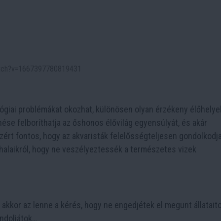
watch?v=1667397780819431
lógiai problémákat okozhat, különösen olyan érzékeny élőhelye
nése felboríthatja az őshonos élővilág egyensúlyát, és akár
ezért fontos, hogy az akvaristák felelősségteljesen gondolkodj
alaikról, hogy ne veszélyeztessék a természetes vizek
kkor az lenne a kérés, hogy ne engedjétek el megunt állataito
ondoljátok…