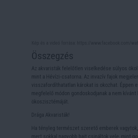
Kép és a videó forrása: https://www.facebook.com/
Összegzés
Az akvaristák felelőtlen viselkedése súlyos öko
mint a Hévízi-csatorna. Az invazív fajok megjele
visszafordíthatatlan károkat is okozhat. Éppen 
megfelelő módon gondoskodjanak a nem kívánt h
ökoszisztémáját.
Drága Akvaristák!
Ha tényleg természet szerető emberek vagytok, a
mert sokkal nagyobb bajt csináltok vele, mint g