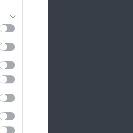
zni az
számára.
elent a
csatorna