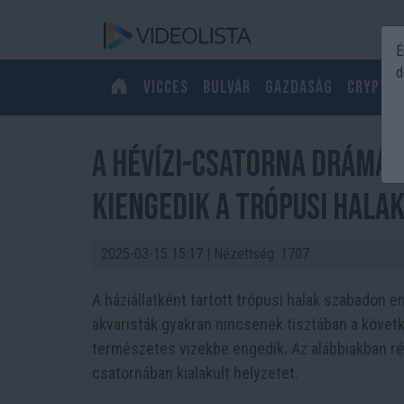
É
d
Vicces
Bulvár
Gazdaság
Crypto
A Hévízi-csatorna drámája
kiengedik a trópusi hala
2025-03-15 15:17
| Nézettség: 1707
A háziállatként tartott trópusi halak szabadon 
akvaristák gyakran nincsenek tisztában a követ
természetes vizekbe engedik. Az alábbiakban rés
csatornában kialakult helyzetet.