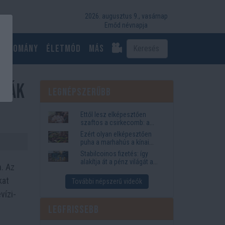
2026. augusztus 9., vasárnap
Emőd névnapja
Tudomány
Életmód
más
sták
Legnépszerűbb
Ettől lesz elképesztően
szaftos a csirkecomb: a
sörös pác a titok
Ezért olyan elképesztően
puha a marhahús a kínai
éttermekben
Stabilcoinos fizetés: így
alakítja át a pénz világát a
. Az
Visa, a Mastercard és a
Western Union
kat
További népszerű videók
vízi-
Legfrissebb