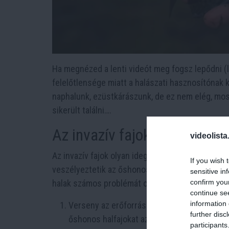
Ha megnézed a lenti videót meg fogsz lepődni 
felelőtlensége miatt a halászati hasznosítónak ke
naphalunk, ezüstkárászunk, de ez nem elég, mos
sikerült találni….
Az invazív fajok veszélyei
videolista
Az invazív fajok olyan idegen élőlények, amelye
If you wish 
veszélyeztetik az őshonos fajokat, az ökosziszt
sensitive in
confirm you
halak számos problémát okozhatnak:
continue se
information 
Verseny az erőforrásokért: Az idegen fajok
further disc
őshonos halfajokat az élelemért és élőhelyé
participants