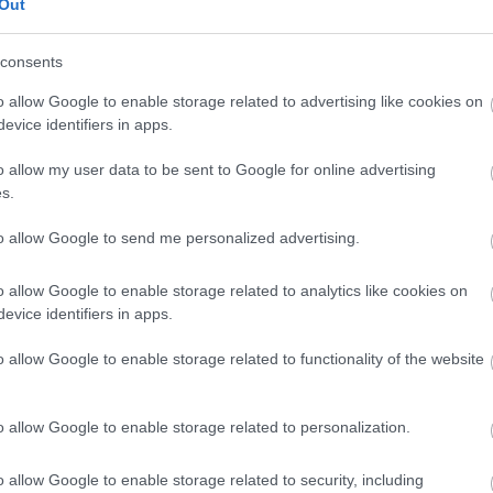
Out
ek az aljzatforgató halak képesek jelentős változásokat oko
t.
consents
suk miatt könnyen kiszoríthatják a helyi halfajokat.
o allow Google to enable storage related to advertising like cookies on
sszív viselkedésük miatt problémát okozhatnak más halfajok 
evice identifiers in apps.
ripta elegans) – bár nem hal, ez a faj is jelentős problémát j
o allow my user data to be sent to Google for online advertising
 az őshonos teknősöket és táplálékkonkurensként lép fel.
s.
k ellen?
to allow Google to send me personalized advertising.
tában kell lenniük azzal, hogy a nem kívánt halakat nem szabad
o allow Google to enable storage related to analytics like cookies on
shetnek számukra új gazdát, vagy leadhatják őket
evice identifiers in apps.
vezeteknél.
o allow Google to enable storage related to functionality of the website
i és halászati hatóságoknak szigorúan kell ellenőrizniük és
véletlen betelepítését.
o allow Google to enable storage related to personalization.
környezetvédelmi szakemberek folyamatosan figyelik a Hévízi-
 és szükség esetén beavatkozásokat hajtanak végre.
o allow Google to enable storage related to security, including