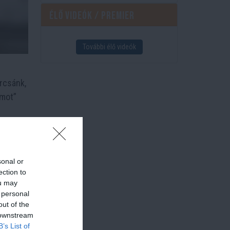
Élő videók / Premier
További élő videók
arcsánk,
umot”
 ott
sonal or
ópusi
ection to
ou may
 personal
out of the
atják az
 downstream
B’s List of