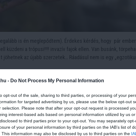
(legalább is én meglepődtem). Érdekes kérdés, hogy pár ember
ll küzdeni a trópusi!!!! invazív fajok ellen. Van busánk, törpeh
t jöhetnek az újabb szerzetek… Ráadásul nem is egy „egzotik
.hu -
Do Not Process My Personal Information
k természetes elterjedési területükön kívül telepednek meg, és
to opt-out of the sale, sharing to third parties, or processing of your per
émát vagy akár a gazdaságot. Az akvaristák által kiengedett tr
formation for targeted advertising by us, please use the below opt-out s
r selection. Please note that after your opt-out request is processed y
eing interest-based ads based on personal information utilized by us or
disclosed to third parties prior to your opt-out. You may separately opt-
 gyakran agresszívabbak, gyorsabban szaporodnak, és kiszoríth
losure of your personal information by third parties on the IAB’s list of
rt folytatott versenyben.
. This information may also be disclosed by us to third parties on the
IA