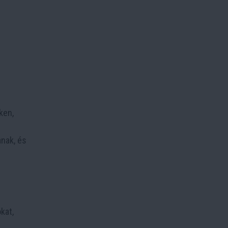
ken,
anak, és
kat,