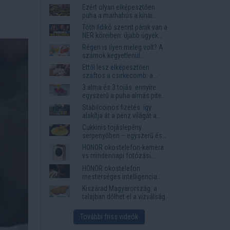
Ezért olyan elképesztően
puha a marhahús a kínai
éttermekben
Tóth Ildikó szerint pánik van a
NER köreiben: újabb ügyek
kerülhetnek elő
Régen is ilyen meleg volt? A
számok kegyetlenül
lerombolják a nyári
Ettől lesz elképesztően
nosztalgiát
szaftos a csirkecomb: a
sörös pác a titok
3 alma és 3 tojás: ennyire
egyszerű a puha almás pite
titka
Stabilcoinos fizetés: így
alakítja át a pénz világát a
Visa, a Mastercard és a
Cukkinis tojáslepény
Western Union
serpenyőben – egyszerű és
laktató vacsora
HONOR okostelefon-kamera
vs mindennapi fotózási
igények
HONOR okostelefon
mesterséges intelligencia
funkciók, amelyek
Kiszárad Magyarország: a
megkönnyítik az életet
talajban dőlhet el a vízválság
További friss videók