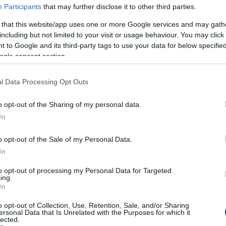
a: Egyes trópusi halak ragadozók, amelyek megtizedelhetik a h
Participants
that may further disclose it to other third parties.
gy gerincteleneket, ezzel felborítva az ökoszisztéma egyensúly
 that this website/app uses one or more Google services and may gath
váriumi halak olyan betegségeket és parazitákat hordozhatnak,
including but not limited to your visit or usage behaviour. You may click 
alálkoztak, így nem is rendelkeznek ellenállóképességgel elle
 to Google and its third-party tags to use your data for below specifi
ogle consent section.
alfajok az élőhelyük fizikai jellemzőit is megváltoztathatják. Pél
et, ami rontja a víz minőségét és az átlátszóságot.
l Data Processing Opt Outs
ális felmelegedés miatt egyre több trópusi halfaj képes túléln
ami növeli annak esélyét, hogy új élőhelyeken is tartósan
o opt-out of the Sharing of my personal data.
In
o opt-out of the Sale of my Personal Data.
In
zág egyik legismertebb termálvizes élőhelye, amely egész évb
si halfajok is megélnek benne, amelyek más természetes vizek
to opt-out of processing my Personal Data for Targeted
ing.
In
o opt-out of Collection, Use, Retention, Sale, and/or Sharing
an több nem őshonos, akvaristák által telepített hal is megjele
ersonal Data that Is Unrelated with the Purposes for which it
lected.