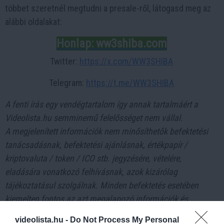
többet szeretnél megtudni a presale-ről, látogasd meg az
alábbi oldalakat:
Honlap: ww3shiba.com
Twitter:
https://x.com/WW3SHIBA
Telegram:
https://t.me/WW3SHIBA
A fenti írás egy vendégtartalom így annak tartalmáért a
Videolista.hu semminemű felelősséget nem vállal.
A megjelenített információk nem minősíthetők befektetési
tanácsadásnak, befektetési ajánlásnak, értékpapír /
kriptovaluta / token / ICO stb. jegyzésére, vételére,
eladására vonatkozó felhívásnak, azok kizárólag
tájékoztatásul szolgálnak. Minden befektetés esetében
kiemelten fontos az azt megalapozó információk és
lehetőségek széleskörű megismerése. Fektessen be
videolista.hu -
Do Not Process My Personal