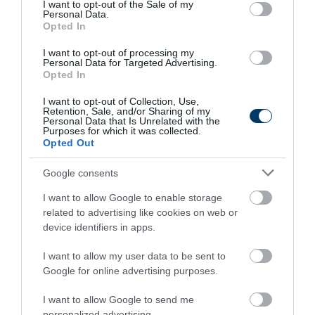
consent section.
I want to opt-out of the Sale of my
431
132
301
Personal Data.
Opted In
I want to opt-out of processing my
7 h 17 min
Personal Data for Targeted Advertising.
Opted In
I want to opt-out of Collection, Use,
Retention, Sale, and/or Sharing of my
Personal Data that Is Unrelated with the
Purposes for which it was collected.
Opted Out
Google consents
I want to allow Google to enable storage
related to advertising like cookies on web or
5 Hidden Signs You Have Worms Inside Your
device identifiers in apps.
Body
More
I want to allow my user data to be sent to
Google for online advertising purposes.
221
190
210
I want to allow Google to send me
personalized advertising.