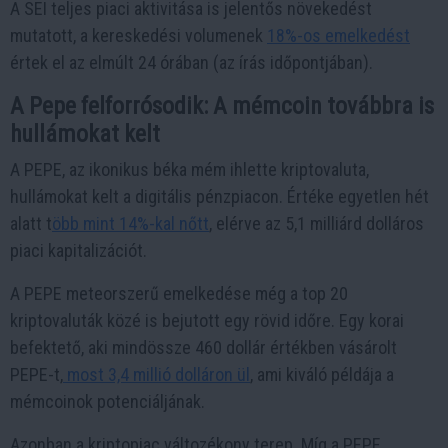
A SEI teljes piaci aktivitása is jelentős növekedést
mutatott, a kereskedési volumenek
18%-os emelkedést
értek el az elmúlt 24 órában (az írás időpontjában).
A Pepe felforrósodik: A mémcoin továbbra is
hullámokat kelt
A PEPE, az ikonikus béka mém ihlette kriptovaluta,
hullámokat kelt a digitális pénzpiacon. Értéke egyetlen hét
alatt t
öbb mint 14%-kal nőtt
, elérve az 5,1 milliárd dolláros
piaci kapitalizációt.
A PEPE meteorszerű emelkedése még a top 20
kriptovaluták közé is bejutott egy rövid időre. Egy korai
befektető, aki mindössze 460 dollár értékben vásárolt
PEPE-t,
most 3,4 millió dolláron ül
, ami kiváló példája a
mémcoinok potenciáljának.
Azonban a kriptopiac változékony terep. Míg a PEPE