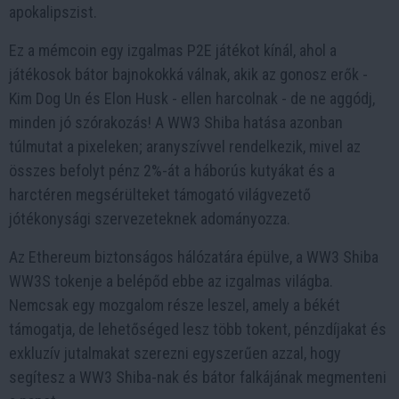
apokalipszist.
Ez a mémcoin egy izgalmas P2E játékot kínál, ahol a
játékosok bátor bajnokokká válnak, akik az gonosz erők -
Kim Dog Un és Elon Husk - ellen harcolnak - de ne aggódj,
minden jó szórakozás! A WW3 Shiba hatása azonban
túlmutat a pixeleken; aranyszívvel rendelkezik, mivel az
összes befolyt pénz 2%-át a háborús kutyákat és a
harctéren megsérülteket támogató világvezető
jótékonysági szervezeteknek adományozza.
Az Ethereum biztonságos hálózatára épülve, a WW3 Shiba
WW3S tokenje a belépőd ebbe az izgalmas világba.
Nemcsak egy mozgalom része leszel, amely a békét
támogatja, de lehetőséged lesz több tokent, pénzdíjakat és
exkluzív jutalmakat szerezni egyszerűen azzal, hogy
segítesz a WW3 Shiba-nak és bátor falkájának megmenteni