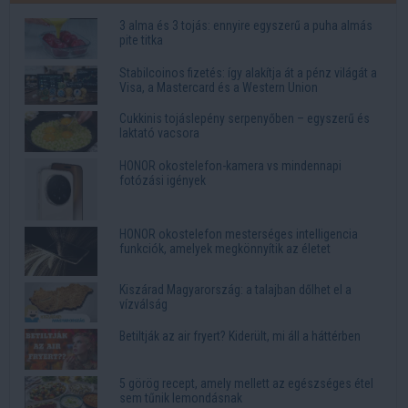
3 alma és 3 tojás: ennyire egyszerű a puha almás
pite titka
Stabilcoinos fizetés: így alakítja át a pénz világát a
Visa, a Mastercard és a Western Union
Cukkinis tojáslepény serpenyőben – egyszerű és
laktató vacsora
HONOR okostelefon-kamera vs mindennapi
fotózási igények
HONOR okostelefon mesterséges intelligencia
funkciók, amelyek megkönnyítik az életet
Kiszárad Magyarország: a talajban dőlhet el a
vízválság
Betiltják az air fryert? Kiderült, mi áll a háttérben
5 görög recept, amely mellett az egészséges étel
sem tűnik lemondásnak