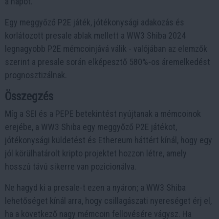
a napot.
Egy meggyőző P2E játék, jótékonysági adakozás és
korlátozott presale ablak mellett a WW3 Shiba 2024
legnagyobb P2E mémcoinjává válik - valójában az elemzők
szerint a presale során elképesztő 580%-os áremelkedést
prognosztizálnak.
Összegzés
Míg a SEI és a PEPE betekintést nyújtanak a mémcoinok
erejébe, a WW3 Shiba egy meggyőző P2E játékot,
jótékonysági küldetést és Ethereum háttért kínál, hogy egy
jól körülhatárolt kripto projektet hozzon létre, amely
hosszú távú sikerre van pozicionálva.
Ne hagyd ki a presale-t ezen a nyáron; a WW3 Shiba
lehetőséget kínál arra, hogy csillagászati nyereséget érj el,
ha a következő nagy mémcoin fellövésére vágysz. Ha