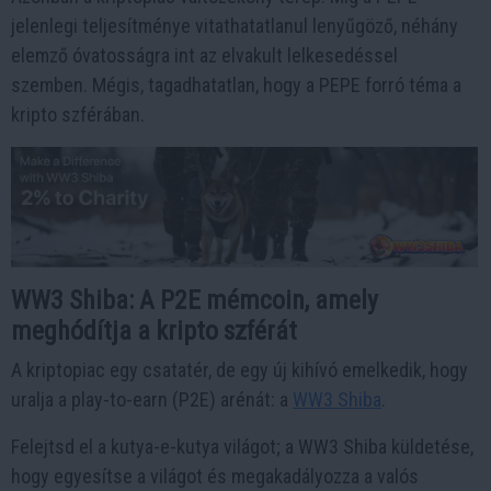
jelenlegi teljesítménye vitathatatlanul lenyűgöző, néhány
elemző óvatosságra int az elvakult lelkesedéssel
szemben. Mégis, tagadhatatlan, hogy a PEPE forró téma a
kripto szférában.
WW3 Shiba: A P2E mémcoin, amely
meghódítja a kripto szférát
A kriptopiac egy csatatér, de egy új kihívó emelkedik, hogy
uralja a play-to-earn (P2E) arénát: a
WW3 Shiba
.
Felejtsd el a kutya-e-kutya világot; a WW3 Shiba küldetése,
hogy egyesítse a világot és megakadályozza a valós