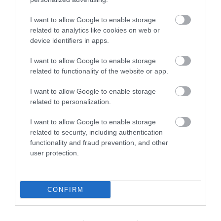
I want to allow Google to enable storage
4 h 45 min
related to analytics like cookies on web or
device identifiers in apps.
I want to allow Google to enable storage
related to functionality of the website or app.
I want to allow Google to enable storage
related to personalization.
I want to allow Google to enable storage
Fungus Dries Up And Falls Off After The First
related to security, including authentication
Use
functionality and fraud prevention, and other
user protection.
More
410
165
273
CONFIRM
8 h 36 min