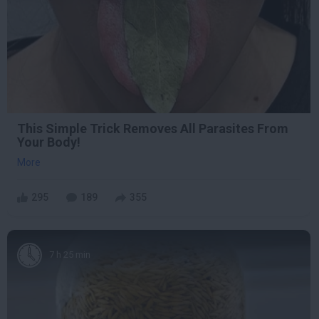
This Simple Trick Removes All Parasites From
Your Body!
More
295
189
355
7 h 25 min