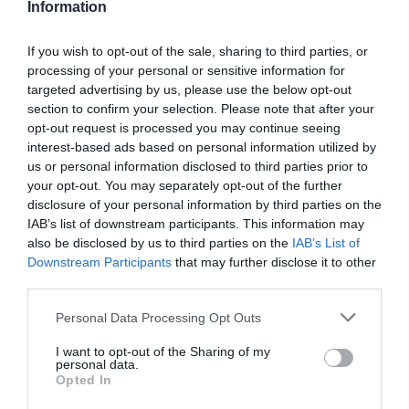
megfontoltan, járjon el pénzügyeiben felelősségteljesen! A
Information
kripto-befektetések kockázata és volatilitása kiemelkedően
magas.
If you wish to opt-out of the sale, sharing to third parties, or
processing of your personal or sensitive information for
targeted advertising by us, please use the below opt-out
section to confirm your selection. Please note that after your
1 h 56 min
opt-out request is processed you may continue seeing
interest-based ads based on personal information utilized by
us or personal information disclosed to third parties prior to
your opt-out. You may separately opt-out of the further
disclosure of your personal information by third parties on the
IAB’s list of downstream participants. This information may
also be disclosed by us to third parties on the
IAB’s List of
Downstream Participants
that may further disclose it to other
third parties.
Please note that this website/app uses one or more Google
Personal Data Processing Opt Outs
Fungus Is A Parasite, And It Dies From A Drop Of
services and may gather and store information including but
Plain...
not limited to your visit or usage behaviour. You may click to
I want to opt-out of the Sharing of my
personal data.
More
grant or deny consent to Google and its third-party tags to
Opted In
use your data for below specified purposes in below Google