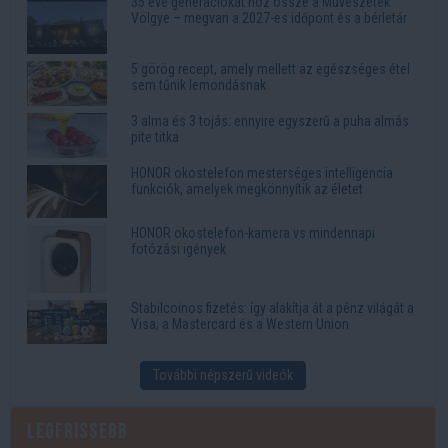
35 éve generációkat hoz össze a Művészetek
Völgye – megvan a 2027-es időpont és a bérletár
5 görög recept, amely mellett az egészséges étel
sem tűnik lemondásnak
3 alma és 3 tojás: ennyire egyszerű a puha almás
pite titka
HONOR okostelefon mesterséges intelligencia
funkciók, amelyek megkönnyítik az életet
HONOR okostelefon-kamera vs mindennapi
fotózási igények
Stabilcoinos fizetés: így alakítja át a pénz világát a
Visa, a Mastercard és a Western Union
További népszerű videók
Legfrissebb