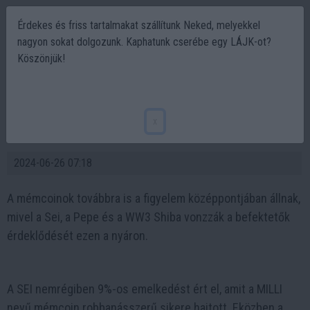
Érdekes és friss tartalmakat szállítunk Neked, melyekkel
nagyon sokat dolgozunk. Kaphatunk cserébe egy LÁJK-ot?
Köszönjük!
A mémcoin hullám meglovaglása: A Sei, a
Pepe és a WW3 Shiba verseng a figyelemért a
x
kripto szférában
2024-06-26 07:18
A mémcoinok továbbra is a figyelem középpontjában állnak,
mivel a Sei, a Pepe és a WW3 Shiba vonzzák a befektetők
érdeklődését ezen a nyáron.
A SEI nemrégiben 9%-os emelkedést ért el, amit a MILLI
nevű mémcoin robbanásszerű sikere hajtott. Eközben a