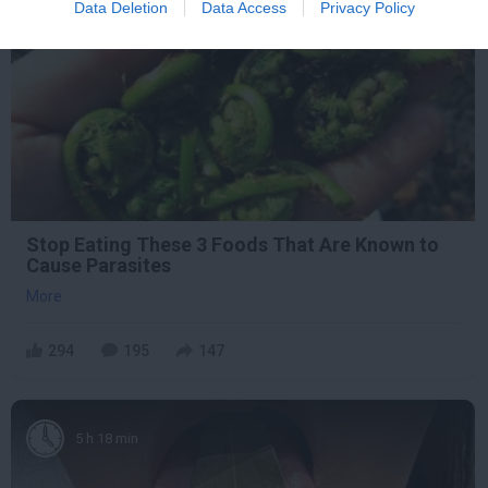
Data Deletion
Data Access
Privacy Policy
Stop Eating These 3 Foods That Are Known to
Cause Parasites
More
294
195
147
5 h 18 min