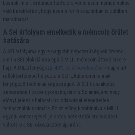
Lássuk, miért érdemes fontolóra venni ezen mémcoinokba
való befektetést, hogy ezen a forró szezonban is zöldben
maradhass!
A Sei árfolyam emelkedik a mémcoin őrület
hatására
A SEI árfolyama egyre nagyobb népszerűségnek örvend,
amit a SEI blokkláncra épülő MILLI mémcoin áttörő sikere
hajt. A MILLI lenyűgöző,
40%-os árnövekedése
7 nap alatt
reflektorfénybe helyezte a SEI-t, különösen annak
lenyűgöző technikai képességeit. A SEI tranzakciós
sebessége tízszer gyorsabb, mint a Solanáé, ami nagy
előnyt jelent a hálózati torlódásokkal elégedetlen
felhasználók számára. Ez az előny, kombinálva a MILLI
egyedi vonzerejével, jelentős befektetői érdeklődést
váltott ki a SEI ökoszisztémája iránt.