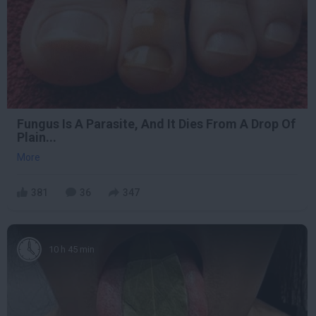
Fungus Is A Parasite, And It Dies From A Drop Of
Plain...
More
381
36
347
10 h 45 min