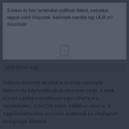
Érdekes és friss tartalmakat szállítunk Neked, melyekkel
nagyon sokat dolgozunk. Kaphatunk cserébe egy LÁJK-ot?
Köszönjük!
A pilóta lekapcsolta a hajtóműveket?
Öngyilkosság okozta az indiai repülőgép
x
katasztrófát
2025-07-14 16:32
Sokkoló részletek derültek ki az indiai repülőgép-
katasztrófa feketedobozának elemzése során. A jelek
szerint a pilóta szándékosan kapcsolhatta le a
hajtóműveket, ezzel 258 ember halálához vezetve. A
tragédia hátterében pszichés problémák és elhallgatott
betegségek állhatnak.