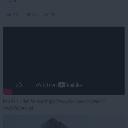
More
314
34
120
Kép és a videó forrása: https://www.youtube.com/watch?
v=kbXWU0evdq4