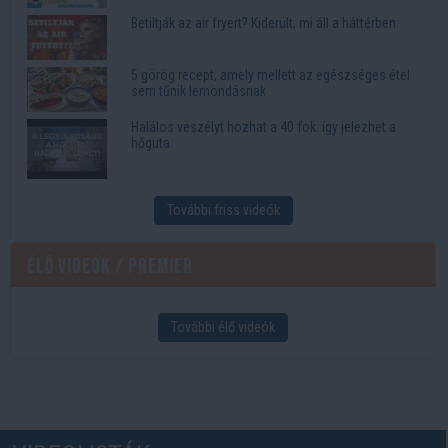
Betiltják az air fryert? Kiderült, mi áll a háttérben
5 görög recept, amely mellett az egészséges étel
sem tűnik lemondásnak
Halálos veszélyt hozhat a 40 fok: így jelezhet a
hőguta
További friss videók
Élő videók / Premier
További élő videók