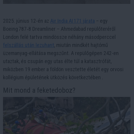
2025. június 12-én az
Air India AI 171 járata
– egy
Boeing 787‑8 Dreamliner – Ahmedabad repülőteréről
London felé tartva mindössze néhány másodperccel
felszállás után lezuhant
, miután mindkét hajtómű
üzemanyag-ellátása megszűnt. A repülőgépen 242-en
utaztak, és csupán egy utas élte túl a katasztrófát,
miközben 19 ember a földön vesztette életét egy orvosi
kollégium épületének ütközés következtében .
Mit mond a feketedoboz?