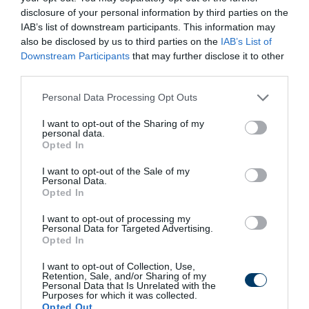
disclosure of your personal information by third parties on the
IAB’s list of downstream participants. This information may
also be disclosed by us to third parties on the
IAB’s List of
Downstream Participants
that may further disclose it to other
Fungus Dries Up And Falls Off After The First
third parties.
Use
More
Please note that this website/app uses one or more Google
Personal Data Processing Opt Outs
services and may gather and store information including but
not limited to your visit or usage behaviour. You may click to
I want to opt-out of the Sharing of my
402
119
157
personal data.
grant or deny consent to Google and its third-party tags to
Opted In
use your data for below specified purposes in below Google
consent section.
I want to opt-out of the Sale of my
Personal Data.
1 h 4 min
Opted In
I want to opt-out of processing my
Personal Data for Targeted Advertising.
Opted In
I want to opt-out of Collection, Use,
Retention, Sale, and/or Sharing of my
Personal Data that Is Unrelated with the
Purposes for which it was collected.
Opted Out