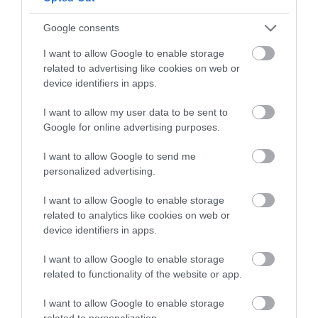
Google consents
Stop Eating These 3 Foods That Are Known to
Cause Parasites
I want to allow Google to enable storage
More
related to advertising like cookies on web or
device identifiers in apps.
465
168
296
I want to allow my user data to be sent to
Google for online advertising purposes.
I want to allow Google to send me
4 h 19 min
personalized advertising.
I want to allow Google to enable storage
related to analytics like cookies on web or
device identifiers in apps.
I want to allow Google to enable storage
related to functionality of the website or app.
I want to allow Google to enable storage
5 Hidden Signs You Have Worms Inside Your
related to personalization.