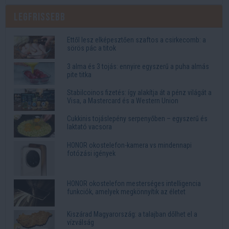
Legfrissebb
Ettől lesz elképesztően szaftos a csirkecomb: a
sörös pác a titok
3 alma és 3 tojás: ennyire egyszerű a puha almás
pite titka
Stabilcoinos fizetés: így alakítja át a pénz világát a
Visa, a Mastercard és a Western Union
Cukkinis tojáslepény serpenyőben – egyszerű és
laktató vacsora
HONOR okostelefon-kamera vs mindennapi
fotózási igények
HONOR okostelefon mesterséges intelligencia
funkciók, amelyek megkönnyítik az életet
Kiszárad Magyarország: a talajban dőlhet el a
vízválság