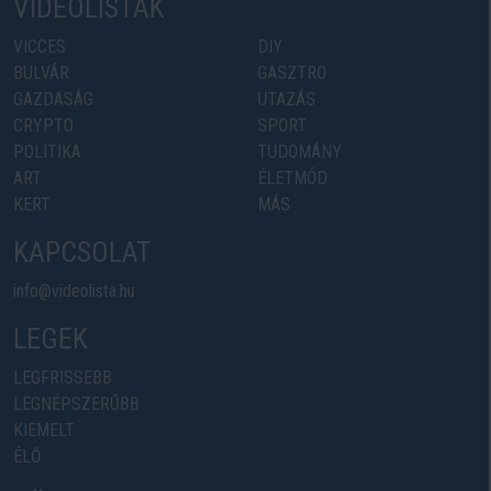
VIDEOLISTÁK
VICCES
DIY
BULVÁR
GASZTRO
GAZDASÁG
UTAZÁS
CRYPTO
SPORT
POLITIKA
TUDOMÁNY
ART
ÉLETMÓD
KERT
MÁS
KAPCSOLAT
info@videolista.hu
LEGEK
LEGFRISSEBB
LEGNÉPSZERŰBB
KIEMELT
ÉLŐ