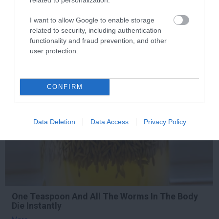
Body
I want to allow Google to enable storage
More
related to security, including authentication
functionality and fraud prevention, and other
364
32
303
user protection.
7 h 26 min
CONFIRM
Data Deletion
Data Access
Privacy Policy
One Teaspoon And All The Worms In The Body
Die Instantly