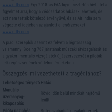
www.ndtv.com
. Egy 2018-as FAA figyelmeztetés hívta fel a
figyelmet arra, hogy a védőzárlatok hibásak lehetnek, de
ezt nem tették kötelező érvényűvé, és az Air India sem
végezte el idejében az ajánlott ellenőrzéseket
www.ndtv.com
.
A piaci szereplők szerint ez felveti a légitársaság
valamennyi Boeing 787 járatának műszaki átvizsgálását és
a gyakori mentális vizsgálatok újjászervezését a piloták
lelki egészségének védelme érdekében .
Összegzés: mi vezethetett a tragédiához?
Lehetséges tényező
Hatás
Manuális
Rövid időn belül mindkét hajtómű
üzemanyag-
leállt
kikapcsolás
Pilóta pszichés
Betegszabadság, családi terhek,