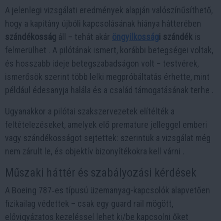
A jelenlegi vizsgálati eredmények alapján valószínűsíthető,
hogy a kapitány újbóli kapcsolásának hiánya hátterében
szándékosság
áll – tehát akár
öngyilkosság
i szándék
is
felmerülhet . A pilótának ismert, korábbi betegségei voltak,
és hosszabb ideje betegszabadságon volt – testvérek,
ismerősök szerint több lelki megpróbáltatás érhette, mint
például édesanyja halála és a család támogatásának terhe .
Ugyanakkor a pilótai szakszervezetek elítélték a
feltételezéseket, amelyek elő premature jelleggel emberi
vagy szándékosságot sejtettek: szerintük a vizsgálat még
nem zárult le, és objektív bizonyítékokra kell várni .
Műszaki háttér és szabályozási kérdések
A Boeing 787‑es típusú üzemanyag-kapcsolók alapvetően
fizikailag védettek – csak egy guard rail mögött,
elővigyázatos kezeléssel lehet ki/be kapcsolni őket