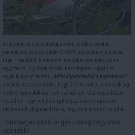
A hajtómű-üzemanyag kapcsolók mindkét oldalon
manuálisan kapcsolódtak
CUTOFF
pozícióba a felszállás
után – ráadásul mindössze másodpercen belül, szinte
egyszerre . A pilóták közötti beszélgetés alapján az
egyikük így kérdezett:
„
Miért kapcsoltad ki a hajtóművet
?”
,
a másik visszautasította, hogy ő tette volna . A műszakilag
védett kapcsolókhoz csak szándékos, kézi beavatkozás
vezethet – egy volt Boeing kiképző szerint a pontos
időzítésből világosan látszik, hogy nem lehetett véletlen .
Lehetséges okok: öngyilkosság vagy más
szándék?