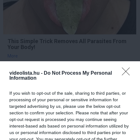
This Simple Trick Removes All Parasites From
Your Body!
More
342
196
124
videolista.hu -
Do Not Process My Personal
Information
If you wish to opt-out of the sale, sharing to third parties, or
2 h 0 min
processing of your personal or sensitive information for
targeted advertising by us, please use the below opt-out
section to confirm your selection. Please note that after your
opt-out request is processed you may continue seeing
interest-based ads based on personal information utilized by
us or personal information disclosed to third parties prior to
your opt-out. You may separately opt-out of the further