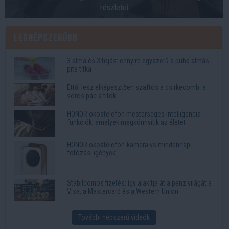
részletei
Legnépszerűbb
3 alma és 3 tojás: ennyire egyszerű a puha almás
pite titka
Ettől lesz elképesztően szaftos a csirkecomb: a
sörös pác a titok
HONOR okostelefon mesterséges intelligencia
funkciók, amelyek megkönnyítik az életet
HONOR okostelefon-kamera vs mindennapi
fotózási igények
Stabilcoinos fizetés: így alakítja át a pénz világát a
Visa, a Mastercard és a Western Union
További népszerű videók