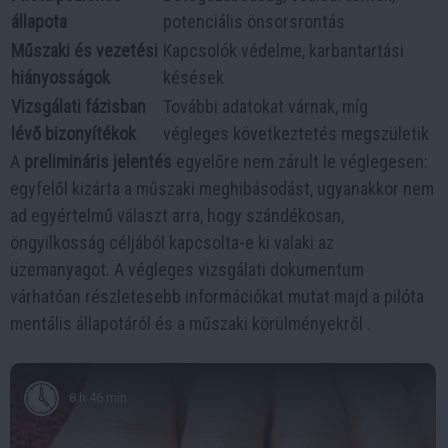
állapota
potenciális önsorsrontás
Műszaki és vezetési
Kapcsolók védelme, karbantartási
hiányosságok
késések
Vizsgálati fázisban
További adatokat várnak, míg
lévő bizonyítékok
végleges következtetés megszületik
A
prelimináris jelentés
egyelőre nem zárult le véglegesen:
egyfelől kizárta a műszaki meghibásodást, ugyanakkor nem
ad egyértelmű választ arra, hogy szándékosan,
öngyilkosság céljából kapcsolta-e ki valaki az
üzemanyagot. A végleges vizsgálati dokumentum
várhatóan részletesebb információkat mutat majd a pilóta
mentális állapotáról és a műszaki körülményekről .
8 h 46 min