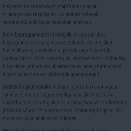
helyzetét és sebességét, majd ennek alapján
villámgyorsan reagáljanak. Az emberi reflexek
természetüknél fogva lassabbak lehetnek.
Előre beprogramozott stratégiák
: A robotok előre
beprogramozott mozgássorozatokat és stratégiákat
használhatnak, amelyeket a gyártók vagy fejlesztők
optimalizáltak. Ezek a stratégiák lehetővé teszik számukra,
hogy olyan játékstílust alkalmazzanak, amely hatékonyan
kihasználja az emberi játékosok gyengeségeit.
Adatok és gépi tanulás
: Néhány fejlettebb robot a gépi
tanulás és mesterséges intelligencia alkalmazásával
sajátíthat el új stratégiákat és alkalmazkodhat az ellenfelek
játékstílusához. Ez lehetővé teszi számukra, hogy az idő
múlásával javuljanak és fejlődjenek.
Mozgás és tervezési szabadság
: Mivel a robotokat