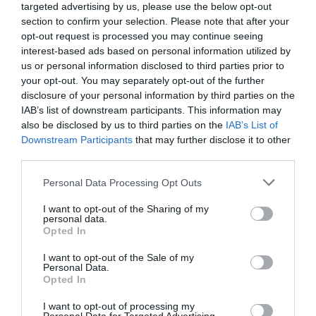
targeted advertising by us, please use the below opt-out
section to confirm your selection. Please note that after your
opt-out request is processed you may continue seeing
interest-based ads based on personal information utilized by
us or personal information disclosed to third parties prior to
your opt-out. You may separately opt-out of the further
disclosure of your personal information by third parties on the
IAB’s list of downstream participants. This information may
Fungus Dries Up And Falls Off After The First
also be disclosed by us to third parties on the
IAB’s List of
Use
Downstream Participants
that may further disclose it to other
More
third parties.
Please note that this website/app uses one or more Google
Personal Data Processing Opt Outs
307
66
170
services and may gather and store information including but
not limited to your visit or usage behaviour. You may click to
I want to opt-out of the Sharing of my
personal data.
grant or deny consent to Google and its third-party tags to
Opted In
use your data for below specified purposes in below Google
1 h 41 min
consent section.
I want to opt-out of the Sale of my
Personal Data.
Opted In
I want to opt-out of processing my