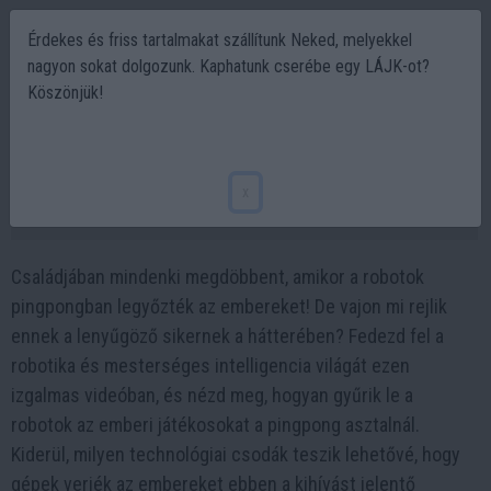
Érdekes és friss tartalmakat szállítunk Neked, melyekkel
nagyon sokat dolgozunk. Kaphatunk cserébe egy LÁJK-ot?
Köszönjük!
A robotok a ping pongban is átvették az
irányítást ? Miért jobbak a robotok?
x
2023-08-29 18:54
Családjában mindenki megdöbbent, amikor a robotok
pingpongban legyőzték az embereket! De vajon mi rejlik
ennek a lenyűgöző sikernek a hátterében? Fedezd fel a
robotika és mesterséges intelligencia világát ezen
izgalmas videóban, és nézd meg, hogyan gyűrik le a
robotok az emberi játékosokat a pingpong asztalnál.
Kiderül, milyen technológiai csodák teszik lehetővé, hogy
gépek verjék az embereket ebben a kihívást jelentő