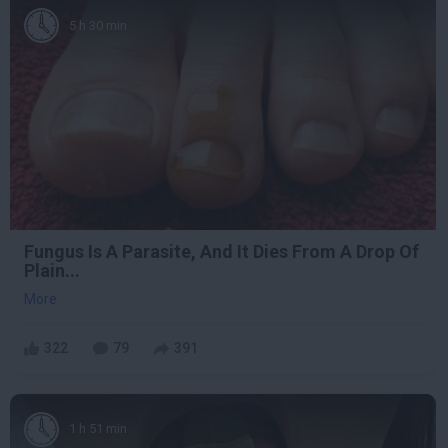
5 h 30 min
Fungus Is A Parasite, And It Dies From A Drop Of
Plain...
More
322
79
391
1 h 51 min