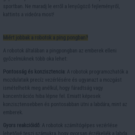
sportban. Ne maradj le erről a lenyűgöző fejleményről,
kattints a videóra most!
Miért jobbak a robotok a ping pongban?
A robotok általában a pingpongban az emberek elleni
győzelmüknek több oka lehet:
Pontosság és konzisztencia
: A robotok programozhatók a
mozdulataik precíz vezérlésére és ugyanazt a mozgást
ismételhetik meg anélkül, hogy fáradtság vagy
koncentrációs hiba lépne fel. Emiatt képesek
konzisztensebben és pontosabban ütni a labdára, mint az
emberek.
Gyors reakcióidő
: A robotok számítógépes vezérlése
lehetővé teszi számukra, hogy gyorsan érzékeljék a labda