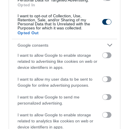
Personal Data for Targeted Advertising.
Opted In
I want to opt-out of Collection, Use,
Retention, Sale, and/or Sharing of my
Personal Data that Is Unrelated with the
Purposes for which it was collected.
Opted Out
One Teaspoon And All The Worms In The Body
Die Instantly
Google consents
More
I want to allow Google to enable storage
related to advertising like cookies on web or
273
99
264
device identifiers in apps.
I want to allow my user data to be sent to
Google for online advertising purposes.
6 h 33 min
I want to allow Google to send me
personalized advertising.
I want to allow Google to enable storage
related to analytics like cookies on web or
device identifiers in apps.