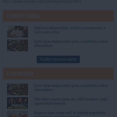
https://www.youtube.com/shorts/nmHzvQr3kYE
Legnépszerűbb
Ettől lesz elképesztően szaftos a csirkecomb: a
sörös pác a titok
Ezért olyan elképesztően puha a marhahús a kínai
éttermekben
További népszerű videók
Legfrissebb
Ezért olyan elképesztően puha a marhahús a kínai
éttermekben
Tóth Ildikó szerint pánik van a NER köreiben: újabb
ügyek kerülhetnek elő
Régen is ilyen meleg volt? A számok kegyetlenül
lerombolják a nyári nosztalgiát