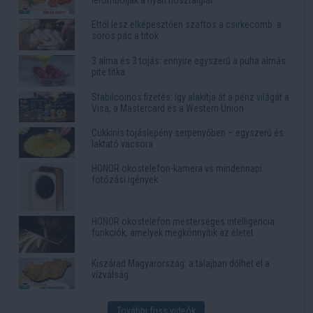
Ettől lesz elképesztően szaftos a csirkecomb: a
sörös pác a titok
3 alma és 3 tojás: ennyire egyszerű a puha almás
pite titka
Stabilcoinos fizetés: így alakítja át a pénz világát a
Visa, a Mastercard és a Western Union
Cukkinis tojáslepény serpenyőben – egyszerű és
laktató vacsora
HONOR okostelefon-kamera vs mindennapi
fotózási igények
HONOR okostelefon mesterséges intelligencia
funkciók, amelyek megkönnyítik az életet
Kiszárad Magyarország: a talajban dőlhet el a
vízválság
További friss videók