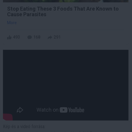
Stop Eating These 3 Foods That Are Known to
Cause Parasites
More
493
168
291
Kép és a videó forrása: