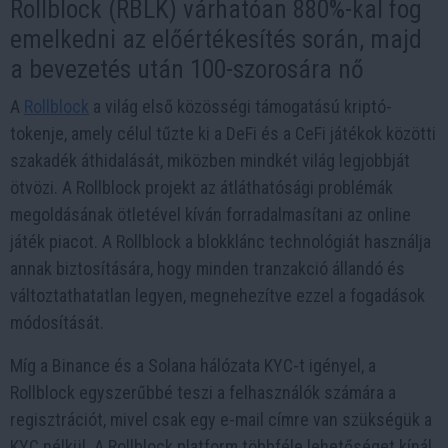
Rollblock (RBLK) várhatóan 880%-kal fog
emelkedni az előértékesítés során, majd
a bevezetés után 100-szorosára nő
A
Rollblock
a világ első közösségi támogatású kriptó-
tokenje, amely célul tűzte ki a DeFi és a CeFi játékok közötti
szakadék áthidalását, miközben mindkét világ legjobbját
ötvözi. A Rollblock projekt az átláthatósági problémák
megoldásának ötletével kíván forradalmasítani az online
játék piacot. A Rollblock a blokklánc technológiát használja
annak biztosítására, hogy minden tranzakció állandó és
változtathatatlan legyen, megnehezítve ezzel a fogadások
módosítását.
Míg a Binance és a Solana hálózata KYC-t igényel, a
Rollblock egyszerűbbé teszi a felhasználók számára a
regisztrációt, mivel csak egy e-mail címre van szükségük a
KYC nélkül. A Rollblock platform többféle lehetőséget kínál,