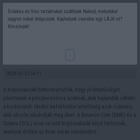
Érdekes és friss tartalmakat szállítunk Neked, melyekkel
nagyon sokat dolgozunk. Kaphatunk cserébe egy LÁJK-ot?
Köszönjük!
A Rollblock (RBLK) befektetés olyan lehet,
mint a Binance Coin (BNB) vagy a Solana
x
(SOL) vásárlása egy dollár alatt
2024-05-13 04:11
A kriptovaluták bebizonyították, hogy jó lehetőséget
jelentenek a pénzkeresésre azoknak, akik hajlandók vállalni
a kockázatot. Ideális befektetési lehetőség azok számára,
akik olcsón vásárolják meg őket. A Binance Coin (BNB) és a
Solana (SOL) azon vezető kriptovaluták közé tartoznak,
amelyek értéke az évek során növekedett.