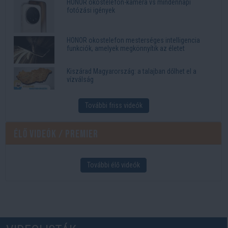
HONOR okostelefon-kamera vs mindennapi
fotózási igények
HONOR okostelefon mesterséges intelligencia
funkciók, amelyek megkönnyítik az életet
Kiszárad Magyarország: a talajban dőlhet el a
vízválság
További friss videók
Élő videók / Premier
További élő videók