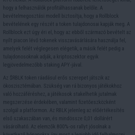
hogy a felhasználók profitálhassanak belőle. A
bevételmegosztási modell biztosítja, hogy a Rollblock
bevételének egy részét a token tulajdonosai kapják meg. A
Rollblock ezt úgy éri el, hogy az ebből származó bevételt az
nyílt piacon lévő tokenek visszavásárlására használja fel,
amelyek felét véglegesen elégetik, a másik felét pedig a
tulajdonosoknak adják, a kriptoszektor egyik
legjövedelmezőbb staking APY-jával.
Az $RBLK token ráadásul erős szerepet játszik az
ökoszisztémában. Szükség van rá bizonyos játékokhoz
való hozzáféréshez, a játékosok stakelhetik jutalmak
megszerzése érdekében, valamint fizetőeszközként
szolgál a platformon. Az RBLK jelenleg az előértékesítés
első szakaszában van, és mindössze 0,01 dollárért
vásárolható. Az elemzők 800%-os rallyt jósolnak a
következő hónapokra, így most a legjobb idő felhalmozni