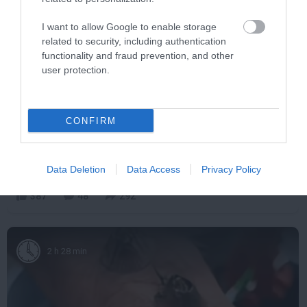
I want to allow Google to enable storage
related to security, including authentication
functionality and fraud prevention, and other
user protection.
CONFIRM
Fungus Dries Up And Falls Off After The First
Use
More
Data Deletion
Data Access
Privacy Policy
387
48
292
2 h 28 min