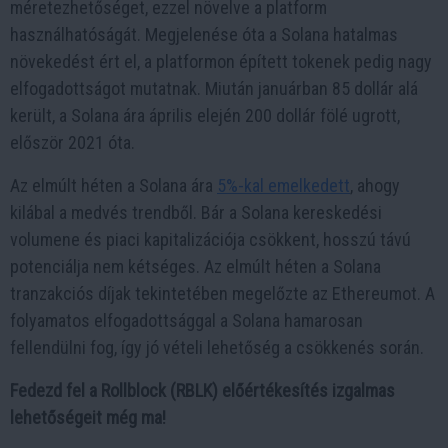
méretezhetőséget, ezzel növelve a platform
használhatóságát. Megjelenése óta a Solana hatalmas
növekedést ért el, a platformon épített tokenek pedig nagy
elfogadottságot mutatnak. Miután januárban 85 dollár alá
került, a Solana ára április elején 200 dollár fölé ugrott,
először 2021 óta.
Az elmúlt héten a Solana ára
5%-kal emelkedett
, ahogy
kilábal a medvés trendből. Bár a Solana kereskedési
volumene és piaci kapitalizációja csökkent, hosszú távú
potenciálja nem kétséges. Az elmúlt héten a Solana
tranzakciós díjak tekintetében megelőzte az Ethereumot. A
folyamatos elfogadottsággal a Solana hamarosan
fellendülni fog, így jó vételi lehetőség a csökkenés során.
Fedezd fel a Rollblock (RBLK) előértékesítés izgalmas
lehetőségeit még ma!