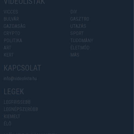
VIDEOLISTÁK
VICCES
DIY
BULVÁR
GASZTRO
GAZDASÁG
UTAZÁS
CRYPTO
SPORT
POLITIKA
TUDOMÁNY
ART
ÉLETMÓD
KERT
MÁS
KAPCSOLAT
info@videolista.hu
LEGEK
LEGFRISSEBB
LEGNÉPSZERŰBB
KIEMELT
ÉLŐ