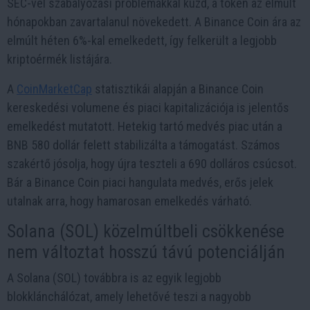
SEC-vel szabályozási problémákkal küzd, a token az elmúlt
hónapokban zavartalanul növekedett. A Binance Coin ára az
elmúlt héten 6%-kal emelkedett, így felkerült a legjobb
kriptoérmék listájára.
A
CoinMarketCap
statisztikái alapján a Binance Coin
kereskedési volumene és piaci kapitalizációja is jelentős
emelkedést mutatott. Hetekig tartó medvés piac után a
BNB 580 dollár felett stabilizálta a támogatást. Számos
szakértő jósolja, hogy újra teszteli a 690 dolláros csúcsot.
Bár a Binance Coin piaci hangulata medvés, erős jelek
utalnak arra, hogy hamarosan emelkedés várható.
Solana (SOL) közelmúltbeli csökkenése
nem változtat hosszú távú potenciálján
A Solana (SOL) továbbra is az egyik legjobb
blokklánchálózat, amely lehetővé teszi a nagyobb