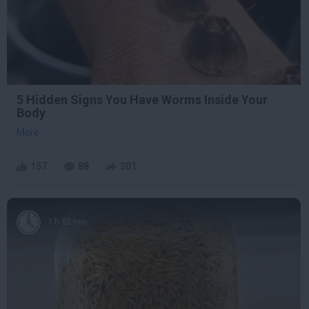
5 Hidden Signs You Have Worms Inside Your
Body
More
157
88
301
1 h 53 min