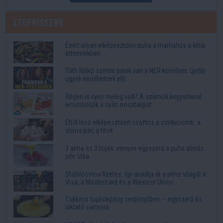
Legfrissebb
Ezért olyan elképesztően puha a marhahús a kínai
éttermekben
Tóth Ildikó szerint pánik van a NER köreiben: újabb
ügyek kerülhetnek elő
Régen is ilyen meleg volt? A számok kegyetlenül
lerombolják a nyári nosztalgiát
Ettől lesz elképesztően szaftos a csirkecomb: a
sörös pác a titok
3 alma és 3 tojás: ennyire egyszerű a puha almás
pite titka
Stabilcoinos fizetés: így alakítja át a pénz világát a
Visa, a Mastercard és a Western Union
Cukkinis tojáslepény serpenyőben – egyszerű és
laktató vacsora