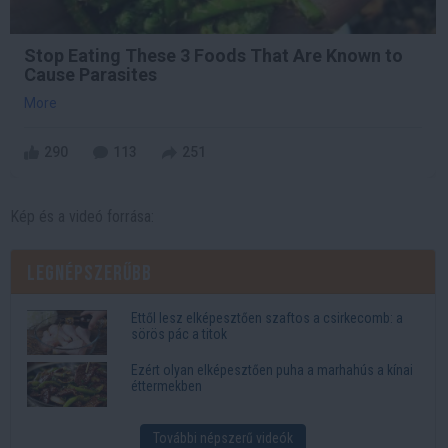
Stop Eating These 3 Foods That Are Known to
Cause Parasites
More
290
113
251
Kép és a videó forrása:
Legnépszerűbb
Ettől lesz elképesztően szaftos a csirkecomb: a
sörös pác a titok
Ezért olyan elképesztően puha a marhahús a kínai
éttermekben
További népszerű videók