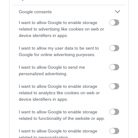
7 h 57 min
Google consents
I want to allow Google to enable storage
related to advertising like cookies on web or
device identifiers in apps.
I want to allow my user data to be sent to
Google for online advertising purposes.
I want to allow Google to send me
This Simple Trick Removes All Parasites From
personalized advertising.
Your Body!
I want to allow Google to enable storage
More
related to analytics like cookies on web or
device identifiers in apps.
308
111
262
I want to allow Google to enable storage
related to functionality of the website or app.
5 h 43 min
I want to allow Google to enable storage
related to personalization.