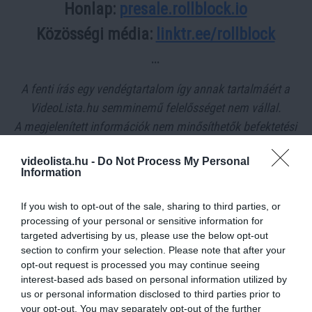
Honlap:
presale.rollblock.io
Közösségi média:
linktr.ee/rollblock
...
A fenti írás egy vendégtartalom így annak tartalmáért a
VideoLista.hu semminemű felelősséget nem vállal.
A megjelenített információk nem minősíthetők befektetési
tanácsadásnak, befektetési ajánlásnak, értékpapír /
videolista.hu -
Do Not Process My Personal
kriptovaluta / token / ICO stb. jegyzésére, vételére,
Information
eladására vonatkozó felhívásnak, azok kizárólag
tájékoztatásul szolgálnak. Minden befektetés esetében
If you wish to opt-out of the sale, sharing to third parties, or
kiemelten fontos az azt megalapozó információk és
processing of your personal or sensitive information for
targeted advertising by us, please use the below opt-out
lehetőségek széleskörű megismerése. Fektessen be
section to confirm your selection. Please note that after your
megfontoltan, járjon el pénzügyeiben felelősségteljesen! A
opt-out request is processed you may continue seeing
kripto-befektetések kockázata és volatilitása kiemelkedően
interest-based ads based on personal information utilized by
us or personal information disclosed to third parties prior to
magas.
your opt-out. You may separately opt-out of the further