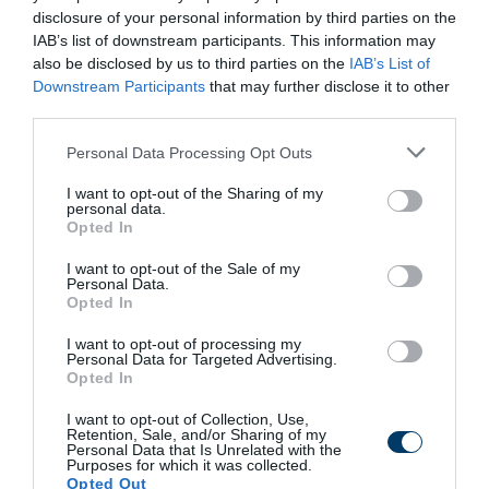
disclosure of your personal information by third parties on the
IAB’s list of downstream participants. This information may
39 min
also be disclosed by us to third parties on the
IAB’s List of
Downstream Participants
that may further disclose it to other
third parties.
Please note that this website/app uses one or more Google
Personal Data Processing Opt Outs
services and may gather and store information including but
not limited to your visit or usage behaviour. You may click to
I want to opt-out of the Sharing of my
personal data.
grant or deny consent to Google and its third-party tags to
Opted In
use your data for below specified purposes in below Google
consent section.
I want to opt-out of the Sale of my
Personal Data.
Fungus Is A Parasite, And It Dies From A Drop Of
Opted In
Plain...
I want to opt-out of processing my
More
Personal Data for Targeted Advertising.
Opted In
153
76
159
I want to opt-out of Collection, Use,
Retention, Sale, and/or Sharing of my
Personal Data that Is Unrelated with the
Purposes for which it was collected.
Opted Out