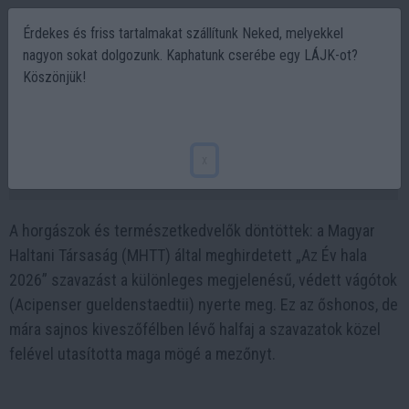
Érdekes és friss tartalmakat szállítunk Neked, melyekkel
nagyon sokat dolgozunk. Kaphatunk cserébe egy LÁJK-ot?
Köszönjük!
Az Év hala 2026: Egy ősi óriás, a vágótok
nyerte a választást!
x
2026-01-12 21:34
A horgászok és természetkedvelők döntöttek: a Magyar
Haltani Társaság (MHTT) által meghirdetett „Az Év hala
2026” szavazást a különleges megjelenésű, védett vágótok
(Acipenser gueldenstaedtii) nyerte meg. Ez az őshonos, de
mára sajnos kiveszőfélben lévő halfaj a szavazatok közel
felével utasította maga mögé a mezőnyt.