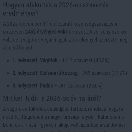
Hogyan alakultak a 2026-os szavazás
eredményei?
A 2025. december 31-én lezárult közönségszavazáson
összesen
2462 érvényes voks
érkezett. A verseny szoros
volt, de a vágótok végül magabiztos előnnyel szerezte meg
az első helyet.
1. helyezett: Vágótok
– 1112 szavazat (45,2%)
2. helyezett: Szilvaorrú keszeg
– 769 szavazat (31,2%)
3. helyezett: Paduc
– 581 szavazat (23,6%)
Mit kell tudni a 2026-os év haláról?
A vágótok a tokfélék családjába tartozó, rendkívül nagyra
növő faj. Régebben a magyarországi folyók – különösen a
Duna és a Tisza – gyakori lakója volt, azonban a vándorlási