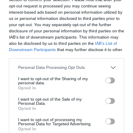
2026: Vágótok
– Az ősi páncélos óriás, amely a
opt-out request is processed you may continue seeing
vándorló tokfélék drámai helyzetére hívja fel a
interest-based ads based on personal information utilized by
us or personal information disclosed to third parties prior to
figyelmet.
your opt-out. You may separately opt-out of the further
2025: Kurta baing
– Apró termetű, de annál fontosabb
disclosure of your personal information by third parties on the
tagja a vízi táplálékláncnak, a mocsaras területek
IAB’s list of downstream participants. This information may
túlélője.
also be disclosed by us to third parties on the
IAB’s List of
Downstream Participants
that may further disclose it to other
2024: Réticsík
– A „vízi időjós”, amely régen a népi
third parties.
halászat fontos eleme volt, ma már szigorúan védett.
Please note that this website/app uses one or more Google
2023: Lápi póc
– Egy igazi hungarikum, amely a
Personal Data Processing Opt Outs
services and may gather and store information including but
lápvidékek eltűnésével került a veszélyeztetett fajok
not limited to your visit or usage behaviour. You may click to
I want to opt-out of the Sharing of my
közé.
personal data.
grant or deny consent to Google and its third-party tags to
Opted In
2022: Bodorka
– A békés halak egyik leggyakoribb és
use your data for below specified purposes in below Google
consent section.
legkedveltebb képviselője a horgászok körében.
I want to opt-out of the Sale of my
Personal Data.
2021: Jászkeszeg
– Az „aranyos” ragyogású
Opted In
keszegféle, amely a folyóvizeink dinamizmusát
I want to opt-out of processing my
jelképezi.
Personal Data for Targeted Advertising.
Opted In
2020: Süllő
– A vizek „fogas” ragadozója, a