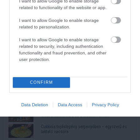
I want to allow Google to enable storage
HONOR okostelefon-kamera vs mindennapi
fotózási igények
related to functionality of the website or app.
I want to allow Google to enable storage
Stabilcoinos fizetés: így alakítja át a pénz világát a
related to personalization.
Visa, a Mastercard és a Western Union
I want to allow Google to enable storage
related to security, including authentication
További népszerű videók
functionality and fraud prevention, and other
user protection.
Legfrissebb
Ettől lesz elképesztően szaftos a csirkecomb: a
CONFIRM
sörös pác a titok
3 alma és 3 tojás: ennyire egyszerű a puha almás
pite titka
Data Deletion
Data Access
Privacy Policy
Stabilcoinos fizetés: így alakítja át a pénz világát a
Visa, a Mastercard és a Western Union
Cukkinis tojáslepény serpenyőben – egyszerű és
laktató vacsora