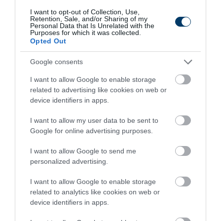
gasztronómia és a pergető horgászat királya.
I want to opt-out of Collection, Use,
Retention, Sale, and/or Sharing of my
2019: Vörösszárnyú keszeg
– Gyönyörű színeivel a
Personal Data that Is Unrelated with the
Purposes for which it was collected.
legfotogénebb békés halunk, az állóvizek dísze.
Opted Out
2018: Balin
– A „vízi farkas”, amely látványos
Google consents
rablásaival a horgászok egyik legnagyobb kihívása.
2017: Harcsa
– Magyarország legnagyobb ragadozó
I want to allow Google to enable storage
hala, a vizek igazi ura, amely hatalmasra nőhet.
related to advertising like cookies on web or
device identifiers in apps.
Legnépszerűbb
I want to allow my user data to be sent to
Google for online advertising purposes.
3 alma és 3 tojás: ennyire egyszerű a puha almás
I want to allow Google to send me
pite titka
personalized advertising.
Ettől lesz elképesztően szaftos a csirkecomb: a
sörös pác a titok
I want to allow Google to enable storage
related to analytics like cookies on web or
HONOR okostelefon mesterséges intelligencia
device identifiers in apps.
funkciók, amelyek megkönnyítik az életet