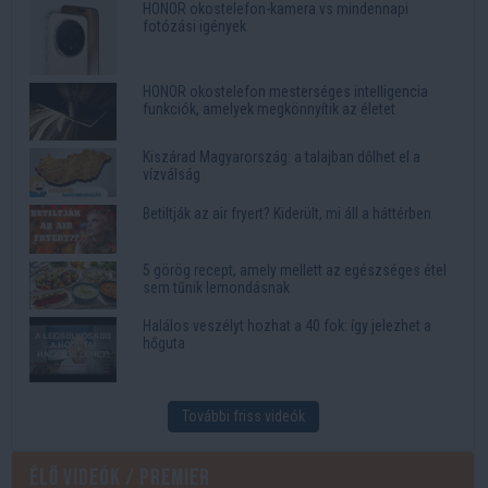
HONOR okostelefon-kamera vs mindennapi
fotózási igények
HONOR okostelefon mesterséges intelligencia
funkciók, amelyek megkönnyítik az életet
Kiszárad Magyarország: a talajban dőlhet el a
vízválság
Betiltják az air fryert? Kiderült, mi áll a háttérben
5 görög recept, amely mellett az egészséges étel
sem tűnik lemondásnak
Halálos veszélyt hozhat a 40 fok: így jelezhet a
hőguta
További friss videók
Élő videók / Premier