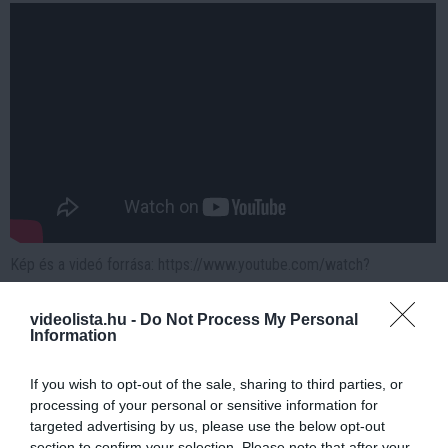
Kép és a videó forrása: https://www.youtube.com/watch?
v=4hwoiE6HpDA
videolista.hu -
Do Not Process My Personal
Az Év hala választás korábbi győztesei
Information
(2017–2026)
If you wish to opt-out of the sale, sharing to third parties, or
Íme az elmúlt évtized „halas toplistája”, amely hűen tükrözi
processing of your personal or sensitive information for
vizeink sokszínűségét:
targeted advertising by us, please use the below opt-out
section to confirm your selection. Please note that after your