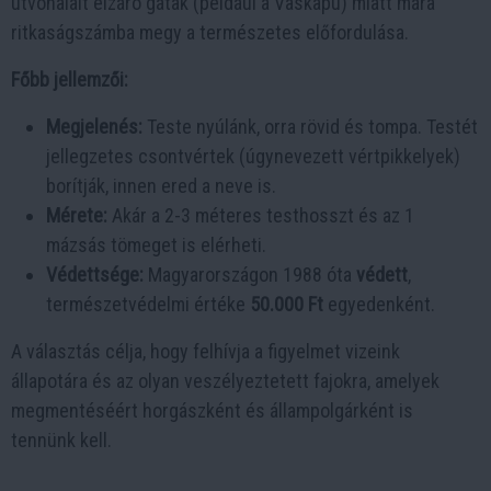
útvonalait elzáró gátak (például a Vaskapu) miatt mára
ritkaságszámba megy a természetes előfordulása.
Főbb jellemzői:
Megjelenés:
Teste nyúlánk, orra rövid és tompa. Testét
jellegzetes csontvértek (úgynevezett vértpikkelyek)
borítják, innen ered a neve is.
Mérete:
Akár a 2-3 méteres testhosszt és az 1
mázsás tömeget is elérheti.
Védettsége:
Magyarországon 1988 óta
védett
,
természetvédelmi értéke
50.000 Ft
egyedenként.
A választás célja, hogy felhívja a figyelmet vizeink
állapotára és az olyan veszélyeztetett fajokra, amelyek
megmentéséért horgászként és állampolgárként is
tennünk kell.