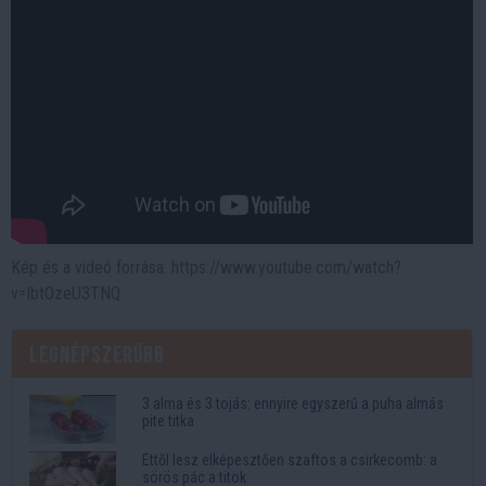
Kép és a videó forrása: https://www.youtube.com/watch?
v=IbtOzeU3TNQ
Legnépszerűbb
3 alma és 3 tojás: ennyire egyszerű a puha almás
pite titka
Ettől lesz elképesztően szaftos a csirkecomb: a
sörös pác a titok