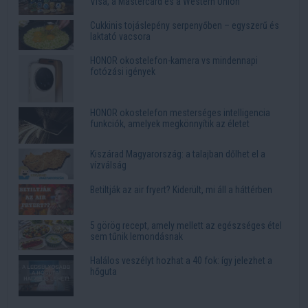
Visa, a Mastercard és a Western Union
Cukkinis tojáslepény serpenyőben – egyszerű és
laktató vacsora
HONOR okostelefon-kamera vs mindennapi
fotózási igények
HONOR okostelefon mesterséges intelligencia
funkciók, amelyek megkönnyítik az életet
Kiszárad Magyarország: a talajban dőlhet el a
vízválság
Betiltják az air fryert? Kiderült, mi áll a háttérben
5 görög recept, amely mellett az egészséges étel
sem tűnik lemondásnak
Halálos veszélyt hozhat a 40 fok: így jelezhet a
hőguta