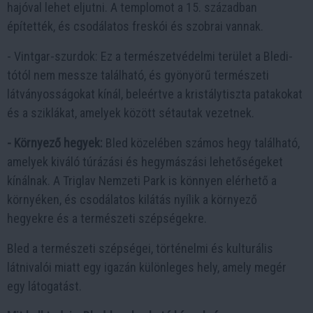
hajóval lehet eljutni. A templomot a 15. században
építették, és csodálatos freskói és szobrai vannak.
- Vintgar-szurdok: Ez a természetvédelmi terület a Bledi-
tótól nem messze található, és gyönyörű természeti
látványosságokat kínál, beleértve a kristálytiszta patakokat
és a sziklákat, amelyek között sétautak vezetnek.
- Környező hegyek:
Bled közelében számos hegy található,
amelyek kiváló túrázási és hegymászási lehetőségeket
kínálnak. A Triglav Nemzeti Park is könnyen elérhető a
környéken, és csodálatos kilátás nyílik a környező
hegyekre és a természeti szépségekre.
Bled a természeti szépségei, történelmi és kulturális
látnivalói miatt egy igazán különleges hely, amely megér
egy látogatást.