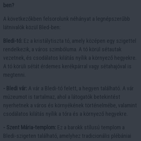
ben?
A következőkben felsorolunk néhányat a legnépszerűbb
látnivalók közül Bled-ben:
Bledi-tó:
Ez a kristálytiszta tó, amely középen egy szigettel
rendelkezik, a város szimbóluma. A tó körül sétautak
vezetnek, és csodálatos kilátás nyílik a környező hegyekre.
A tó körüli sétát érdemes kerékpárral vagy sétahajóval is
megtenni.
- Bledi vár:
A vár a Bledi-tó felett, a hegyen található. A vár
múzeumot is tartalmaz, ahol a látogatók betekintést
nyerhetnek a város és környékének történelmébe, valamint
csodálatos kilátás nyílik a tóra és a környező hegyekre.
- Szent Mária-templom:
Ez a barokk stílusú templom a
Bledi-szigeten található, amelyhez tradicionális plébániai