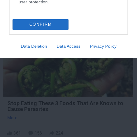
user protection.
225
123
348
CONFIRM
5 h 4 min
Data Deletion
Data Access
Privacy Policy
Stop Eating These 3 Foods That Are Known to
Cause Parasites
More
361
156
224