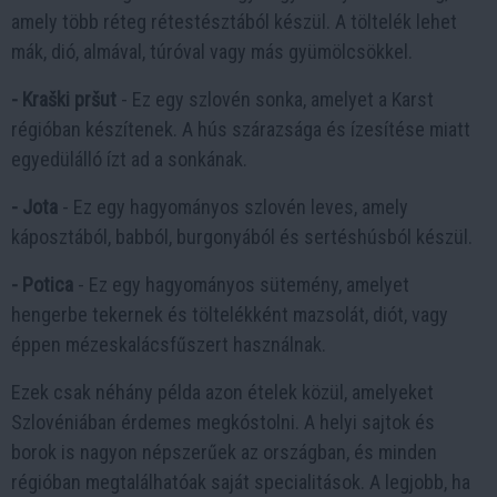
amely több réteg rétestésztából készül. A töltelék lehet
mák, dió, almával, túróval vagy más gyümölcsökkel.
- Kraški pršut
- Ez egy szlovén sonka, amelyet a Karst
régióban készítenek. A hús szárazsága és ízesítése miatt
egyedülálló ízt ad a sonkának.
- Jota
- Ez egy hagyományos szlovén leves, amely
káposztából, babból, burgonyából és sertéshúsból készül.
- Potica
- Ez egy hagyományos sütemény, amelyet
hengerbe tekernek és töltelékként mazsolát, diót, vagy
éppen mézeskalácsfűszert használnak.
Ezek csak néhány példa azon ételek közül, amelyeket
Szlovéniában érdemes megkóstolni. A helyi sajtok és
borok is nagyon népszerűek az országban, és minden
régióban megtalálhatóak saját specialitások. A legjobb, ha