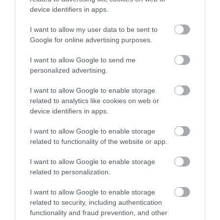
device identifiers in apps.
More
I want to allow my user data to be sent to
359
139
223
Google for online advertising purposes.
I want to allow Google to send me
personalized advertising.
11 h 0 min
I want to allow Google to enable storage
related to analytics like cookies on web or
device identifiers in apps.
I want to allow Google to enable storage
related to functionality of the website or app.
I want to allow Google to enable storage
related to personalization.
Fungus Dries Up And Falls Off After The First
I want to allow Google to enable storage
Use
related to security, including authentication
More
functionality and fraud prevention, and other