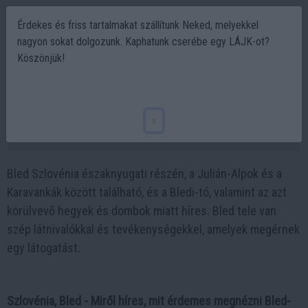
Érdekes és friss tartalmakat szállítunk Neked, melyekkel
nagyon sokat dolgozunk. Kaphatunk cserébe egy LÁJK-ot?
Köszönjük!
Bled Szlovénia - Bledi vár, bledi tó és a
bledi krémes sütemény
x
2023-05-10 20:30
Bled Szlovénia északnyugati részén, a Julián-Alpok és a
Karavankák között található, és a Bledi-tó, valamint az azt
körülvevő hegyek és dombok miatt híres. Bled tele van
szép látnivalókkal és tevékenységekkel, amelyek megérnek
egy látogatást.
Szlovénia, Bled - Miről híres, mit érdemes megnézni Bled-