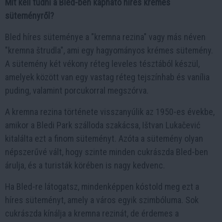
Mit kell tudni a Bled-ben kapható híres krémes
süteményről?
Bled híres süteménye a "kremna rezina" vagy más néven
"kremna štrudla", ami egy hagyományos krémes sütemény.
A sütemény két vékony réteg leveles tésztából készül,
amelyek között van egy vastag réteg tejszínhab és vanília
puding, valamint porcukorral megszórva.
A kremna rezina története visszanyúlik az 1950-es évekbe,
amikor a Bledi Park szálloda szakácsa, Ištvan Lukačević
kitalálta ezt a finom süteményt. Azóta a sütemény olyan
népszerűvé vált, hogy szinte minden cukrászda Bled-ben
árulja, és a turisták körében is nagy kedvenc.
Ha Bled-re látogatsz, mindenképpen kóstold meg ezt a
híres süteményt, amely a város egyik szimbóluma. Sok
cukrászda kínálja a kremna rezinát, de érdemes a