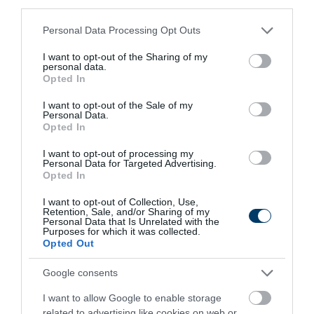
third parties.
5 Hidden Signs You Have Worms Inside Your
Please note that this website/app uses one or more Google
Body
Personal Data Processing Opt Outs
services and may gather and store information including but
More
not limited to your visit or usage behaviour. You may click to
I want to opt-out of the Sharing of my
personal data.
grant or deny consent to Google and its third-party tags to
Opted In
203
33
136
use your data for below specified purposes in below Google
consent section.
I want to opt-out of the Sale of my
Personal Data.
Opted In
11 h 7 min
I want to opt-out of processing my
Personal Data for Targeted Advertising.
Opted In
I want to opt-out of Collection, Use,
Retention, Sale, and/or Sharing of my
Personal Data that Is Unrelated with the
Purposes for which it was collected.
Opted Out
Google consents
This Simple Trick Removes All Parasites From
I want to allow Google to enable storage
Your Body!
related to advertising like cookies on web or