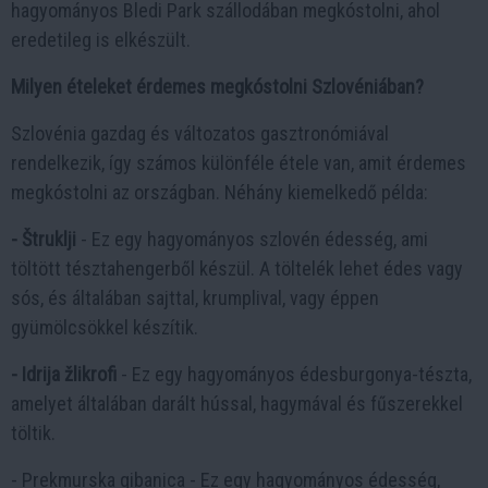
hagyományos Bledi Park szállodában megkóstolni, ahol
eredetileg is elkészült.
Milyen ételeket érdemes megkóstolni Szlovéniában?
Szlovénia gazdag és változatos gasztronómiával
rendelkezik, így számos különféle étele van, amit érdemes
megkóstolni az országban. Néhány kiemelkedő példa:
- Štruklji
- Ez egy hagyományos szlovén édesség, ami
töltött tésztahengerből készül. A töltelék lehet édes vagy
sós, és általában sajttal, krumplival, vagy éppen
gyümölcsökkel készítik.
- Idrija žlikrofi
- Ez egy hagyományos édesburgonya-tészta,
amelyet általában darált hússal, hagymával és fűszerekkel
töltik.
- Prekmurska gibanica - Ez egy hagyományos édesség,