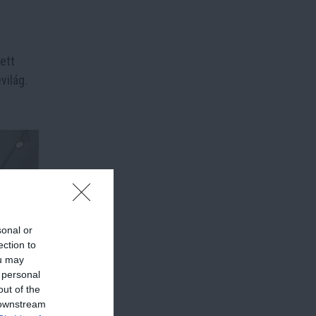
ett
világ.
sonal or
ection to
ou may
 personal
out of the
 downstream