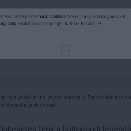
rdekes és friss tartalmakat szállítunk Neked, melyekkel nagyon sokat
olgozunk. Kaphatunk cserébe egy LÁJK-ot? Köszönjük!
Politika
Art
Kert
DIY
Gasztro
Utazás
Sport
apvilágra került: eddig titokban
x
y rejtélyekkel teli hollywoodi legenda is. Egykori démonos kúr
j fénybe helyezik a sztárt.
 döbbenetes tény a hollywoodi legendá