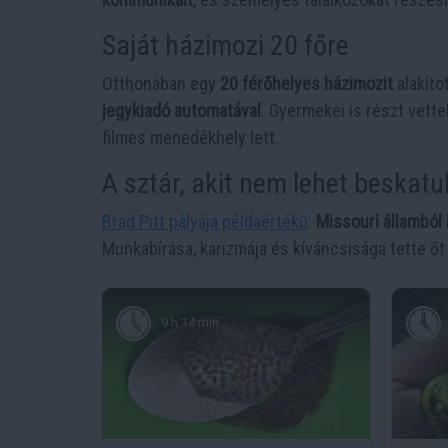
Saját házimozi 20 főre
Otthonában egy
20 férőhelyes házimozit
alakíto
jegykiadó automatával
. Gyermekei is részt vett
filmes menedékhely lett.
A sztár, akit nem lehet beskatu
Brad Pitt pályája példaértékű
:
Missouri államból
Munkabírása, karizmája és kíváncsisága tette őt 
9 h 14 min