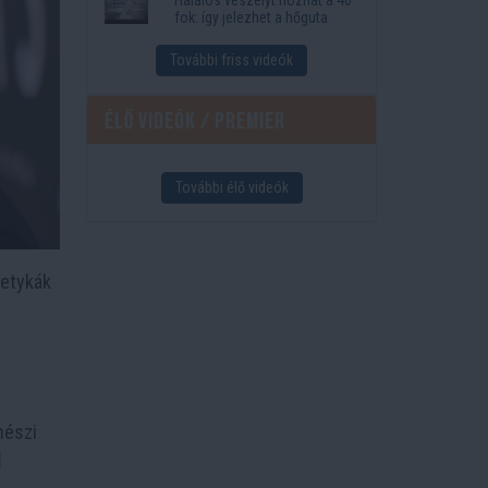
fok: így jelezhet a hőguta
További friss videók
Élő videók / Premier
További élő videók
letykák
nészi
l