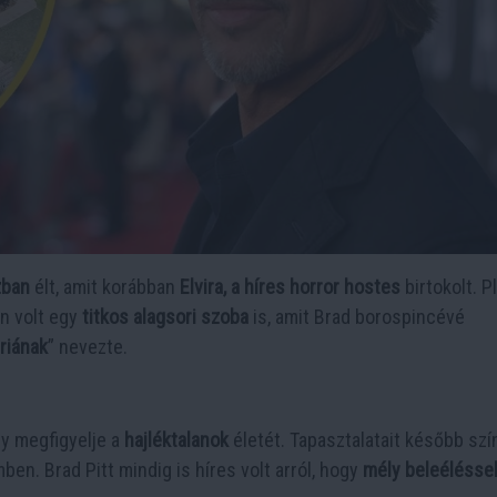
zban
élt, amit korábban
Elvira, a híres horror hostes
birtokolt. P
an volt egy
titkos alagsori szoba
is, amit Brad borospincévé
riának
” nevezte.
y megfigyelje a
hajléktalanok
életét. Tapasztalatait később szí
ben. Brad Pitt mindig is híres volt arról, hogy
mély beleélésse