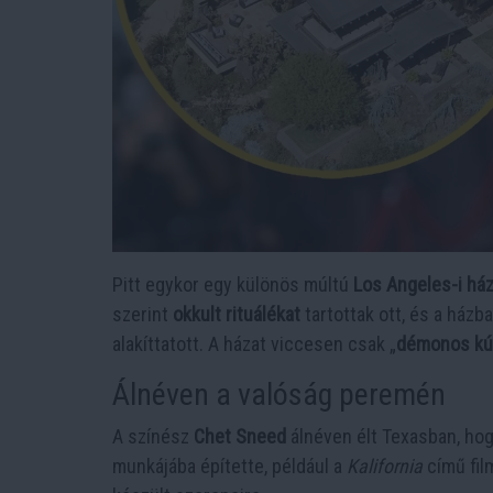
Pitt egykor egy különös múltú
Los Angeles-i há
szerint
okkult rituálékat
tartottak ott, és a házb
alakíttatott. A házat viccesen csak „
démonos kú
Álnéven a valóság peremén
A színész
Chet Sneed
álnéven élt Texasban, hog
munkájába építette, például a
Kalifornia
című film