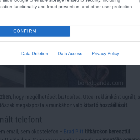
cation functionality and fraud prevention, and other user protection.
CONFIRM
Data Deletion
Data Access
Privacy Policy
ezben
, hogy megélhetését biztosítsa. Utcai reklámként ugrált, s
az időszak megalapozta a munkához való
kitartó hozzáállását
.
nált telefont
em email, sem okostelefon –
Brad Pitt
titkárokon keresztül
ített előnyben. Szerinte ez segített megőrizni
mentális egyens