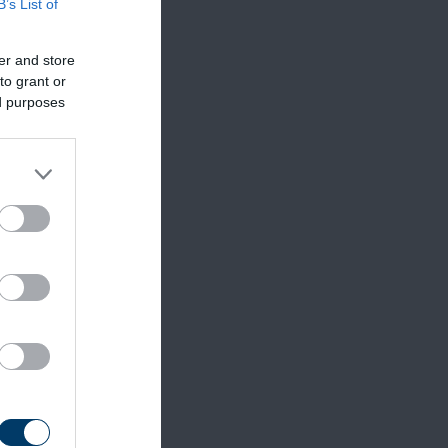
B’s List of
er and store
to grant or
ed purposes
ént,