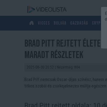
É
d
Vicces
Bulvár
Gazdaság
Crypto
Brad Pitt rejtett élete n
maradt részletek
2025-06-30 20:52
| Nézettség: 804
Brad Pitt nemcsak Oscar-díjas színész, hanem eg
titkos szobái és csirkejelmezes múltja egészen ú
Brad Pitt rejtett oldala: 10