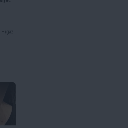
 – igazi
.