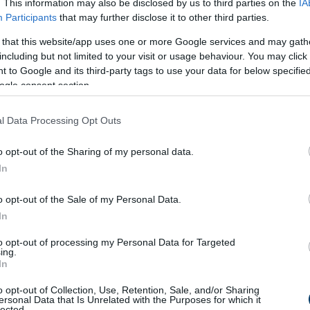
. This information may also be disclosed by us to third parties on the
IA
Participants
that may further disclose it to other third parties.
 that this website/app uses one or more Google services and may gath
including but not limited to your visit or usage behaviour. You may click 
 to Google and its third-party tags to use your data for below specifi
ogle consent section.
l Data Processing Opt Outs
o opt-out of the Sharing of my personal data.
In
o opt-out of the Sale of my Personal Data.
In
ismert
művész. Első kiállítását
Finnországban
, a Sarah Hilden
to opt-out of processing my Personal Data for Targeted
ing.
yakran a
belső fájdalmat
és
erőszakot
ábrázolják – nem hobbik
In
szatra.
o opt-out of Collection, Use, Retention, Sale, and/or Sharing
ersonal Data that Is Unrelated with the Purposes for which it
n
lected.