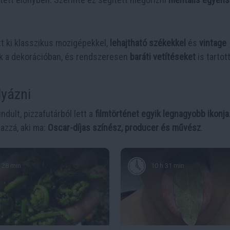
tt ki klasszikus mozigépekkel,
lehajtható székekkel
és
vintage
ek a dekorációban, és rendszeresen
baráti vetítéseket
is tartott
lyázni
indult, pizzafutárból lett a
filmtörténet egyik legnagyobb ikonja
azzá, aki ma:
Oscar-díjas színész, producer és művész
.
28 min
10 h 31 min