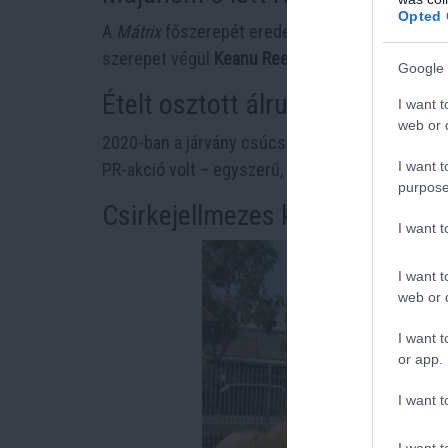
Opted 
A
Mátrix
főszerepét eredetileg
Brad Pittnek
aján
szerepet végül
Keanu Reeves
kapta, akinek karr
Google 
Ételt osztott álruhában a járván
I want t
web or d
2020-ban a járvány csúcsán
álcázva
, maszkban 
I want t
PR-akció volt – egyszerű, önkéntes gesztus, ame
purpose
Csirkejellmezes kezdetek
I want 
I want t
web or d
I want t
or app.
I want t
I want t