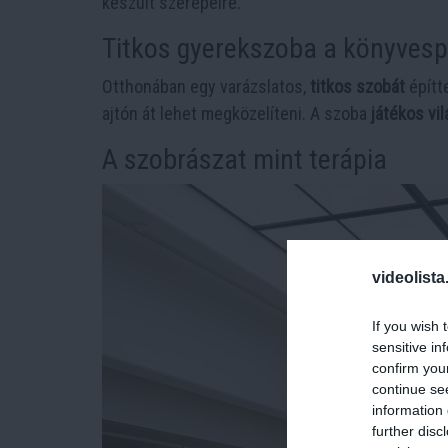
készült szerepeire.
Titkos gyerekszoba a könyvesp
Otthonában egy varázslatos,
titkos szobát
építt
ajtón át lehet megközelíteni. A szoba
játékos vil
A szobrászat mint terápia
videolista
If you wish 
sensitive in
confirm you
continue se
information 
further disc