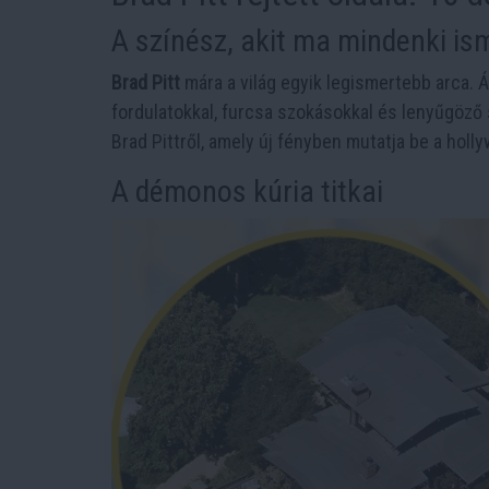
A színész, akit ma mindenki is
Brad Pitt
mára a világ egyik legismertebb arca. 
fordulatokkal, furcsa szokásokkal és lenyűgöz
Brad Pittről, amely új fényben mutatja be a holly
A démonos kúria titkai