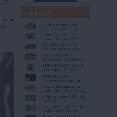
Legfrissebb
 meglepő
Ettől lesz elképesztően
nyt
szaftos a csirkecomb: a
sörös pác a titok
3 alma és 3 tojás: ennyire
egyszerű a puha almás pite
titka
Stabilcoinos fizetés: így
alakítja át a pénz világát a
Visa, a Mastercard és a
Cukkinis tojáslepény
Western Union
serpenyőben – egyszerű és
laktató vacsora
HONOR okostelefon-kamera
vs mindennapi fotózási
igények
HONOR okostelefon
mesterséges intelligencia
funkciók, amelyek
Kiszárad Magyarország: a
megkönnyítik az életet
talajban dőlhet el a vízválság
Betiltják az air fryert? Kiderült,
mi áll a háttérben
5 görög recept, amely mellett
az egészséges étel sem
tűnik lemondásnak
Halálos veszélyt hozhat a 40