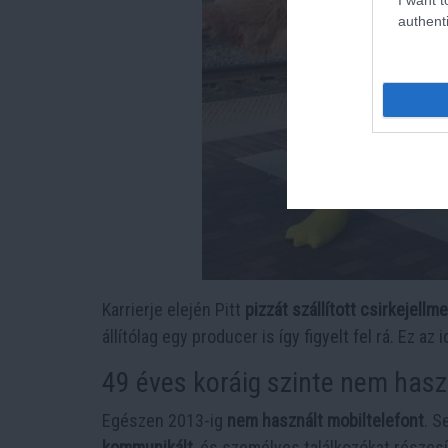
authenti
Karrierje elején Pitt
pizzát szállított csirkejellm
állítólag egy producer is így figyelt fel rá. Ez 
49 éves koráig szinte nem hasz
Egészen 2013-ig
nem használt mobiltelefont
. S
kommunikált
, és személyes találkozókat részes