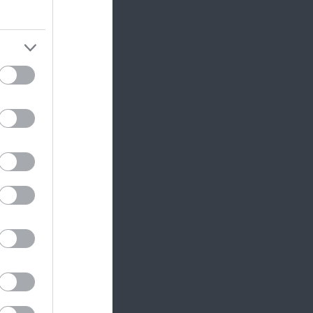
 A
in. Nem