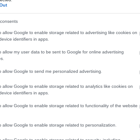
Out
lották fel, ám ő
nem értette a forgatókönyvet
, így elutasította.
ierje ettől szárnyalt. Pitt azonban sosem bánta meg a döntést.
consents
y alatt
o allow Google to enable storage related to advertising like cookies on
evice identifiers in apps.
és kapucniban
osztott ételt hajléktalanoknak
Los Angeles utcá
o allow my user data to be sent to Google for online advertising
ly bepillantást enged Pitt
empatikus, szerény
oldalába.
s.
to allow Google to send me personalized advertising.
o allow Google to enable storage related to analytics like cookies on
evice identifiers in apps.
o allow Google to enable storage related to functionality of the website
o allow Google to enable storage related to personalization.
o allow Google to enable storage related to security, including