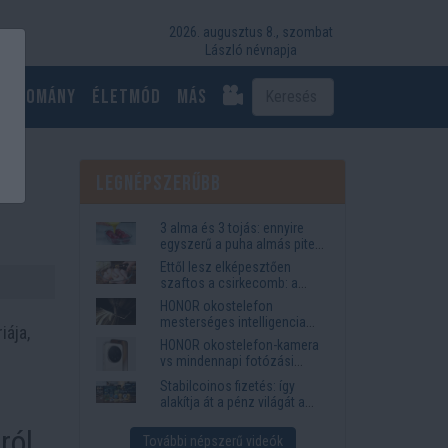
2026. augusztus 8., szombat
László névnapja
Tudomány
Életmód
más
Legnépszerűbb
3 alma és 3 tojás: ennyire
egyszerű a puha almás pite
titka
Ettől lesz elképesztően
szaftos a csirkecomb: a
sörös pác a titok
HONOR okostelefon
mesterséges intelligencia
iája,
funkciók, amelyek
HONOR okostelefon-kamera
megkönnyítik az életet
vs mindennapi fotózási
igények
Stabilcoinos fizetés: így
alakítja át a pénz világát a
Visa, a Mastercard és a
ról
Western Union
További népszerű videók