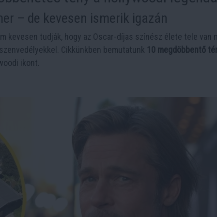
mer – de kevesen ismerik igazán
Ám kevesen tudják, hogy az Oscar-díjas színész élete tele van
ő szenvedélyekkel. Cikkünkben bemutatunk
10 megdöbbentő té
woodi ikont.